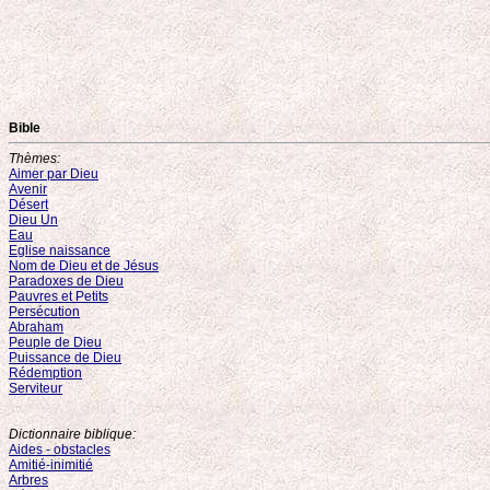
Bible
Thèmes:
Aimer par Dieu
Avenir
Désert
Dieu Un
Eau
Eglise naissance
Nom de Dieu et de Jésus
Paradoxes de Dieu
Pauvres et Petits
Persécution
Abraham
Peuple de Dieu
Puissance de Dieu
Rédemption
Serviteur
Dictionnaire biblique:
Aides - obstacles
Amitié-inimitié
Arbres