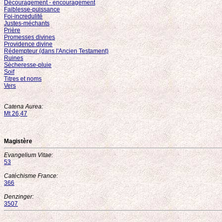
Découragement - encouragement
Faiblesse-puissance
Foi-incredulité
Justes-méchants
Prière
Promesses divines
Providence divine
Rédempteur (dans l'Ancien Testament)
Ruines
Sècheresse-pluie
Soif
Titres et noms
Vers
Catena Aurea:
Mt 26,47
Magistère
Evangelium Vitae:
53
Catéchisme France:
366
Denzinger:
3507