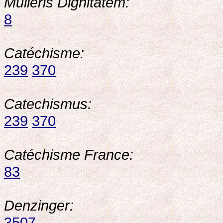
Mulieris Dignitatem:
8
Catéchisme:
239
370
Catechismus:
239
370
Catéchisme France:
83
Denzinger:
3507