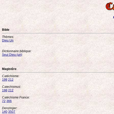
Bible
Thèmes:
Dieu Un
Dictionnaire biblique:
Seul Dieu (un)
Magistère
Catéchisme:
198
212
Catechismus:
198
212
Catéchisme France:
72
366
Denzinger:
140
3507