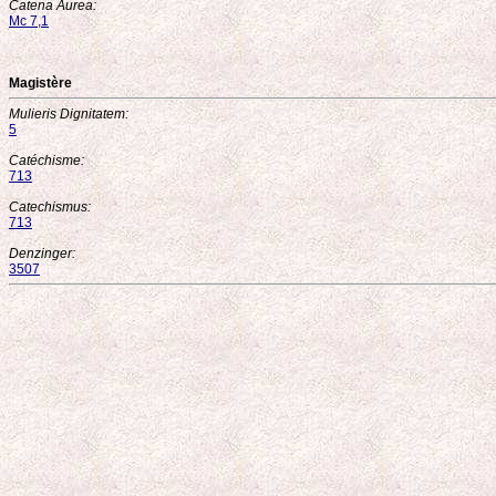
Catena Aurea:
Mc 7,1
Magistère
Mulieris Dignitatem:
5
Catéchisme:
713
Catechismus:
713
Denzinger:
3507