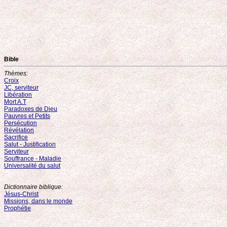
Bible
Thèmes:
Croix
JC, serviteur
Libération
Mort A.T
Paradoxes de Dieu
Pauvres et Petits
Persécution
Révélation
Sacrifice
Salut - Justification
Serviteur
Souffrance - Maladie
Universalité du salut
Dictionnaire biblique:
Jésus-Christ
Missions, dans le monde
Prophétie