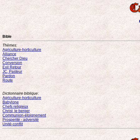
Bible
Thèmes:
Agriculture-horticulture
Alliance
Chercher Dieu
Conversion
Exil Retour
JC, Pasteur
Pardon
Route
Dictionnaire biblique:
Agriculture-horticulture
Babylone
Chefs religieux
Christ, le berger
Communion-éloignement
Prosperité - adversité
Unité-conflit