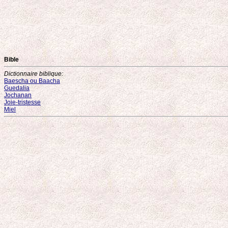
Bible
Dictionnaire biblique:
Baescha ou Baacha
Guedalia
Jochanan
Joie-tristesse
Miel