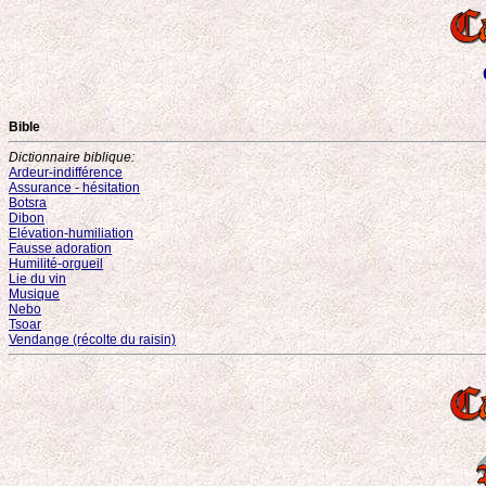
Bible
Dictionnaire biblique:
Ardeur-indifférence
Assurance - hésitation
Botsra
Dibon
Elévation-humiliation
Fausse adoration
Humilité-orgueil
Lie du vin
Musique
Nebo
Tsoar
Vendange (récolte du raisin)