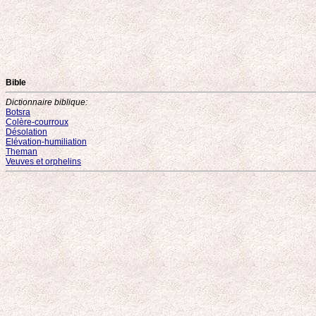
Bible
Dictionnaire biblique:
Botsra
Colère-courroux
Désolation
Elévation-humiliation
Theman
Veuves et orphelins