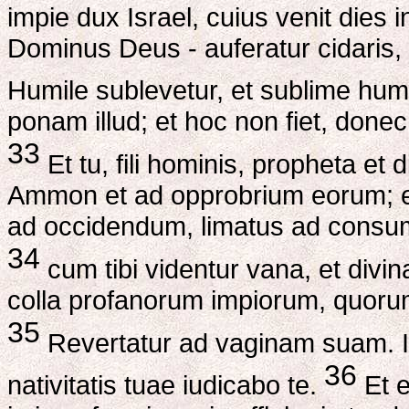
impie dux Israel, cuius venit dies i
Dominus Deus - auferatur cidaris, t
Humile sublevetur, et sublime humi
ponam illud; et hoc non fiet, donec
33
Et tu, fili hominis, propheta et 
Ammon et ad opprobrium eorum; et
ad occidendum, limatus ad consum
34
cum tibi videntur vana, et divi
colla profanorum impiorum, quorum v
35
Revertatur ad vaginam suam. In 
36
nativitatis tuae iudicabo te.
Et e