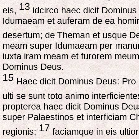
13
eis,
idcirco haec dicit Domin
Idumaeam et auferam de ea homi
desertum; de Theman et usque De
meam super Idumaeam per manum p
iuxta iram meam et furorem meum, 
Dominus Deus.
15
Haec dicit Dominus Deus: Pro eo
ulti se sunt toto animo interficient
propterea haec dicit Dominus D
super Palaestinos et interficiam 
17
regionis;
faciamque in eis ultio