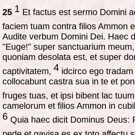
1
25
Et factus est sermo Domini 
faciem tuam contra filios Ammon e
Audite verbum Domini Dei. Haec di
"Euge!" super sanctuarium meum, q
quoniam desolata est, et super d
4
captivitatem,
idcirco ego tradam te
collocabunt castra sua in te et pon
fruges tuas, et ipsi bibent lac tuu
camelorum et filios Ammon in cubi
6
Quia haec dicit Dominus Deus: P
pede et gavisa es ex toto affectu 