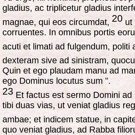
gladius, ac triplicetur gladius inte
20
magnae, qui eos circumdat,
ut 
corruentes. In omnibus portis eoru
acuti et limati ad fulgendum, polit
dexteram sive ad sinistram, quoc
Quin et ego plaudam manu ad ma
ego Dominus locutus sum ".
23
Et factus est sermo Domini ad
tibi duas vias, ut veniat gladius r
ambae; et indicem statue, in capite
quo veniat gladius, ad Rabba fili