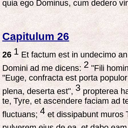
quia ego Dominus, cum dedero vi
Capitulum 26
1
26
Et factum est in undecimo an
2
Domini ad me dicens:
"Fili homi
"Euge, confracta est porta populo
3
plena, deserta est",
propterea h
te, Tyre, et ascendere faciam ad t
4
fluctuans;
et dissipabunt muros T
pulverem eius de ea, et dabo eam