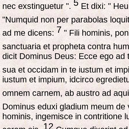
5
nec exstinguetur ".
Et dixi: " He
"Numquid non per parabolas loquitu
7
ad me dicens:
" Fili hominis, po
sanctuaria et propheta contra hu
dicit Dominus Deus: Ecce ego ad 
sua et occidam in te iustum et im
iustum et impium, idcirco egredie
omnem carnem, ab austro ad aqu
Dominus eduxi gladium meum de v
hominis, ingemisce in contritione
12