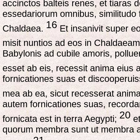
accinctos balteis renes, et tiaras 
essedariorum omnibus, similitudo 
16
Chaldaea.
Et insanivit super 
misit nuntios ad eos in Chaldaea
Babylonis ad cubile amoris, pollue
esset ab eis, recessit anima eius ab
fornicationes suas et discooperui
mea ab ea, sicut recesserat anim
autem fornicationes suas, recorda
20
fornicata est in terra Aegypti;
et
quorum membra sunt ut membra asi