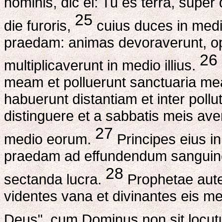
hominis, dic ei: Tu es terra, supe
25
die furoris,
cuius duces in medi
praedam: animas devoraverunt, op
26
multiplicaverunt in medio illius.
meam et polluerunt sanctuaria me
habuerunt distantiam et inter pol
distinguere et a sabbatis meis ave
27
medio eorum.
Principes eius in 
praedam ad effundendum sanguin
28
sectanda lucra.
Prophetae autem
videntes vana et divinantes eis m
Deus", cum Dominus non sit locut