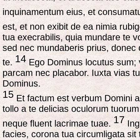
inquinamentum eius, et consumatu
est, et non exibit de ea nimia rub
tua execrabilis, quia mundare te v
sed nec mundaberis prius, donec 
14
te.
Ego Dominus locutus sum; v
parcam nec placabor. Iuxta vias tua
Dominus.
15
Et factum est verbum Domini 
tollo a te delicias oculorum tuorum
17
neque fluent lacrimae tuae.
Ing
facies, corona tua circumligata sit