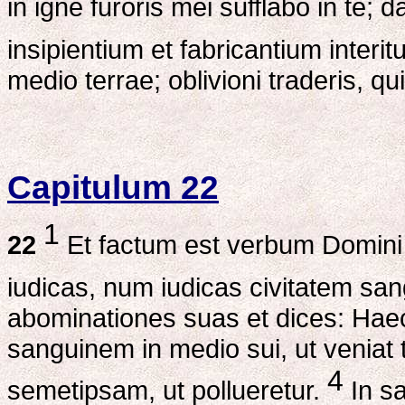
in igne furoris mei sufflabo in te
insipientium et fabricantium interi
medio terrae; oblivioni traderis, 
Capitulum 22
1
22
Et factum est verbum Domini
iudicas, num iudicas civitatem s
abominationes suas et dices: Haec
sanguinem in medio sui, ut veniat 
4
semetipsam, ut pollueretur.
In sa