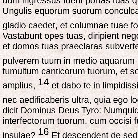
dum ingressus fuerit portas tuas qu
Ungulis equorum suorum conculca
gladio caedet, et columnae tuae fo
Vastabunt opes tuas, diripient neg
et domos tuas praeclaras subverten
pulverem tuum in medio aquarum
tumultum canticorum tuorum, et so
14
amplius,
et dabo te in limpidis
nec aedificaberis ultra, quia ego 
dicit Dominus Deus Tyro: Numquid 
interfectorum tuorum, cum occisi 
16
insulae?
Et descendent de sedi