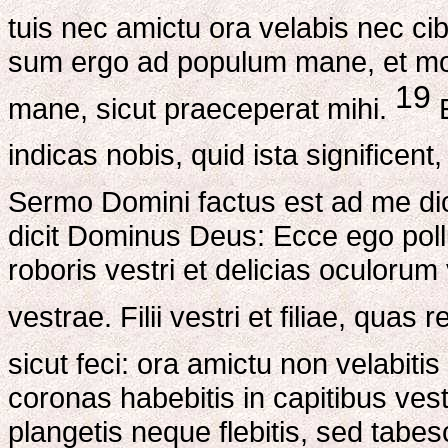
tuis nec amictu ora velabis nec c
sum ergo ad populum mane, et mo
19
mane, sicut praeceperat mihi.
E
indicas nobis, quid ista significent
Sermo Domini factus est ad me d
dicit Dominus Deus: Ecce ego po
roboris vestri et delicias oculoru
vestrae. Filii vestri et filiae, quas 
sicut feci: ora amictu non velabit
coronas habebitis in capitibus ves
plangetis neque flebitis, sed tabesce