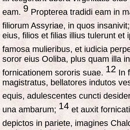
9
eam.
Propterea tradidi eam in
filiorum Assyriae, in quos insanivit
eius, filios et filias illius tulerunt 
famosa mulieribus, et iudicia perpe
soror eius Ooliba, plus quam illa in
12
fornicationem sororis suae.
In 
magistratus, bellatores indutos ves
equis, adulescentes cuncti deside
14
una ambarum;
et auxit fornica
depictos in pariete, imagines Ch