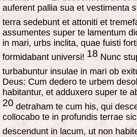
auferent pallia sua et vestimenta s
terra sedebunt et attoniti et treme
assumentes super te lamentum dice
in mari, urbs inclita, quae fuisti fo
18
formidabant universi!
Nunc stup
turbabuntur insulae in mari ob ex
Deus: Cum dedero te urbem desola
habitantur, et adduxero super te 
20
detraham te cum his, qui desce
collocabo te in profundis terrae si
descendunt in lacum, ut non habite