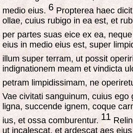
6
medio eius.
Propterea haec dicit
ollae, cuius rubigo in ea est, et ru
per partes suas eice ex ea, nequ
eius in medio eius est, super limpi
illum super terram, ut possit operir
indignationem meam et vindicta ul
petram limpidissimam, ne operiret
Vae civitati sanguinum, cuius eg
ligna, succende ignem, coque ca
11
ius, et ossa comburentur.
Relin
ut incalescat, et ardescat aes eius