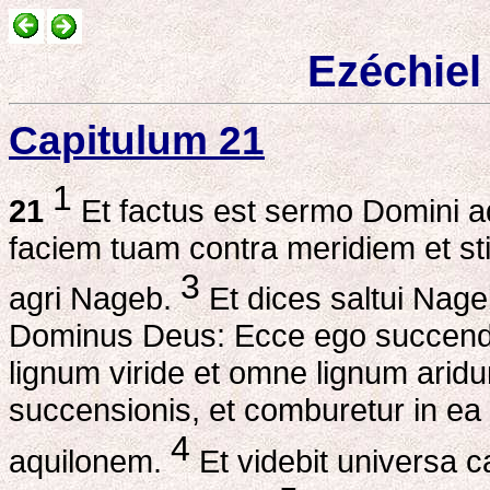
Ezéchiel
Capitulum 21
1
21
Et factus est sermo Domini 
faciem tuam contra meridiem et st
3
agri Nageb.
Et dices saltui Nage
Dominus Deus: Ecce ego succenda
lignum viride et omne lignum arid
succensionis, et comburetur in ea
4
aquilonem.
Et videbit universa 