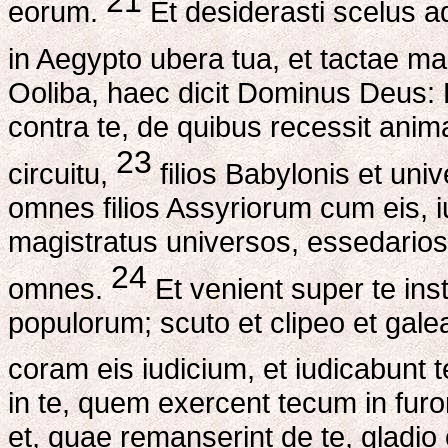
21
eorum.
Et desiderasti scelus a
in Aegypto ubera tua, et tactae 
Ooliba, haec dicit Dominus Deus:
contra te, de quibus recessit ani
23
circuitu,
filios Babylonis et un
omnes filios Assyriorum cum eis, 
magistratus universos, essedario
24
omnes.
Et venient super te inst
populorum; scuto et clipeo et gal
coram eis iudicium, et iudicabunt te
in te, quem exercent tecum in fur
et, quae remanserint de te, gladio co