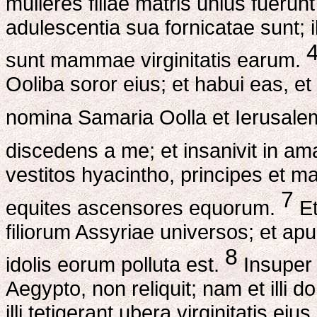
mulieres filiae matris unius fuerun
adulescentia sua fornicatae sunt; 
sunt mammae virginitatis earum.
Ooliba soror eius; et habui eas, et 
nomina Samaria Oolla et Ierusale
discedens a me; et insanivit in am
vestitos hyacintho, principes et ma
7
equites ascensores equorum.
Et
filiorum Assyriae universos; et ap
8
idolis eorum polluta est.
Insuper 
Aegypto, non reliquit; nam et illi 
illi tetigerant ubera virginitatis e