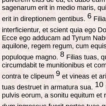
sagenarum erit in medio maris, qu
6
erit in direptionem gentibus.
Fili
interficientur, et scient quia ego 
Ecce ego adducam ad Tyrum Nabu
aquilone, regem regum, cum equis e
8
populoque magno.
Filias tuas, qu
circumdabit te munitionibus et com
9
contra te clipeum
et vineas et ar
10
tuas destruet in armatura sua.
pulvis eorum, a sonitu equitum et