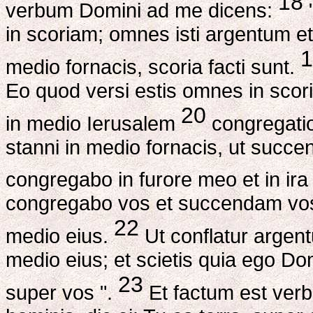
18
verbum Domini ad me dicens:
"
in scoriam; omnes isti argentum e
1
medio fornacis, scoria facti sunt.
Eo quod versi estis omnes in sco
20
in medio Ierusalem
congregation
stanni in medio fornacis, ut succe
congregabo in furore meo et in ir
congregabo vos et succendam vos in
22
medio eius.
Ut conflatur argent
medio eius; et scietis quia ego 
23
super vos ".
Et factum est ver