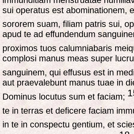
sui operatus est abominationem, et
sororem suam, filiam patris sui, op
apud te ad effundendum sanguinem
proximos tuos calumniabaris meiq
complosi manus meas super lucrum
sanguinem, qui effusus est in medi
aut praevalebunt manus tuae in di
1
Dominus locutus sum et faciam;
te in terras et deficere faciam im
in te in conspectu gentium, et sci