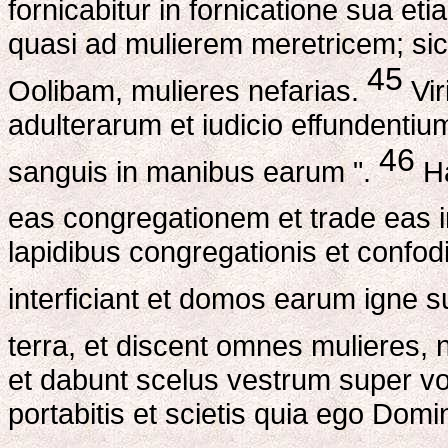
fornicabitur in fornicatione sua et
quasi ad mulierem meretricem; sic
45
Oolibam, mulieres nefarias.
Vir
adulterarum et iudicio effundentiu
46
sanguis in manibus earum ".
Ha
eas congregationem et trade eas i
lapidibus congregationis et confodia
interficiant et domos earum igne 
terra, et discent omnes mulieres,
et dabunt scelus vestrum super vo
portabitis et scietis quia ego Dom