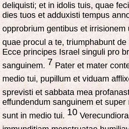
deliquisti; et in idolis tuis, quae fe
dies tuos et adduxisti tempus ann
opprobrium gentibus et irrisionem u
quae procul a te, triumphabunt de
Ecce principes Israel singuli pro 
7
sanguinem.
Pater et mater conte
medio tui, pupillum et viduam affli
sprevisti et sabbata mea profanast
effundendum sanguinem et super m
10
sunt in medio tui.
Verecundiora 
immunditiam menstruatae humiliav