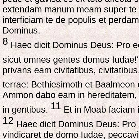
extendam manum meam super te et
interficiam te de populis et perdam
Dominus.
8
Haec dicit Dominus Deus: Pro eo
sicut omnes gentes domus Iudae!
privans eam civitatibus, civitatibus
terrae: Bethiesimoth et Baalmeon 
Ammon dabo eam in hereditatem, u
11
in gentibus.
Et in Moab faciam i
12
Haec dicit Dominus Deus: Pro e
vindicaret de domo Iudae, peccavi