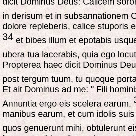
dicit Dominus Deus: Calicem soror
in derisum et in subsannationem 
dolore repleberis, calice stuporis 
34
et bibes illum et epotabis usqu
ubera tua lacerabis, quia ego loc
Propterea haec dicit Dominus Deus:
post tergum tuum, tu quoque porta
Et ait Dominus ad me: " Fili homi
Annuntia ergo eis scelera earum.
manibus earum, et cum idolis suis f
quos genuerunt mihi, obtulerunt 