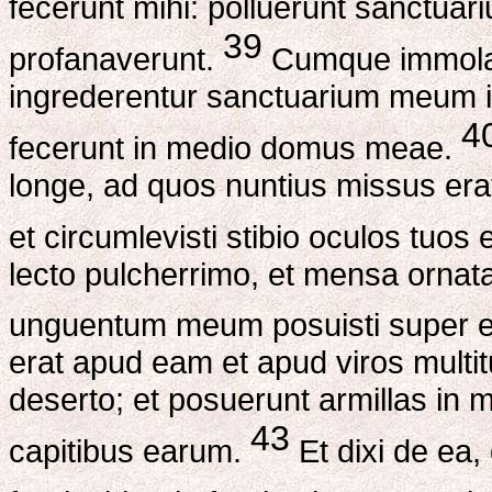
fecerunt mihi: polluerunt sanctuar
39
profanaverunt.
Cumque immolaren
ingrederentur sanctuarium meum in d
4
fecerunt in medio domus meae.
longe, ad quos nuntius missus erat
et circumlevisti stibio oculos tuos
lecto pulcherrimo, et mensa ornat
unguentum meum posuisti super
erat apud eam et apud viros mult
deserto; et posuerunt armillas in
43
capitibus earum.
Et dixi de ea, 