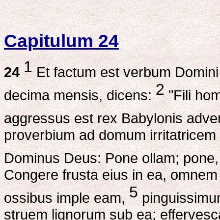
Capitulum 24
1
24
Et factum est verbum Domini
2
decima mensis, dicens:
"Fili hom
aggressus est rex Babylonis adv
proverbium ad domum irritatricem 
Dominus Deus: Pone ollam; pone, 
Congere frusta eius in ea, omnem
5
ossibus imple eam,
pinguissim
struem lignorum sub ea; effervescan