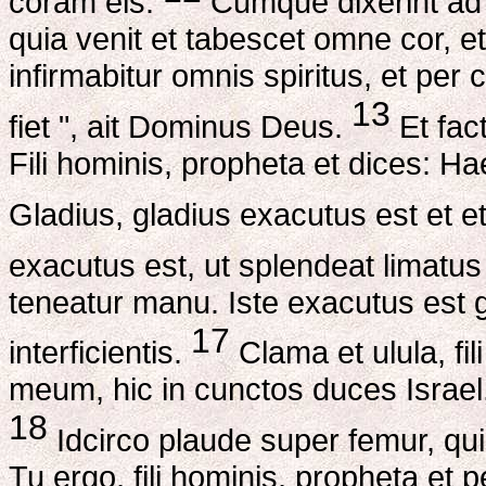
coram eis.
Cumque dixerint ad t
quia venit et tabescet omne cor, e
infirmabitur omnis spiritus, et per
13
fiet ", ait Dominus Deus.
Et fac
Fili hominis, propheta et dices: H
Gladius, gladius exacutus est et e
exacutus est, ut splendeat limatus
teneatur manu. Iste exacutus est gl
17
interficientis.
Clama et ulula, fil
meum, hic in cunctos duces Israel,
18
Idcirco plaude super femur, qui
Tu ergo, fili hominis, propheta et