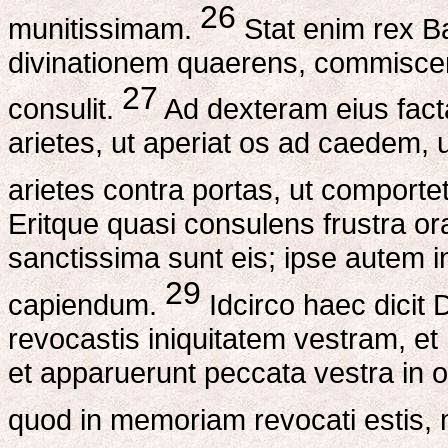
26
munitissimam.
Stat enim rex Ba
divinationem quaerens, commiscens
27
consulit.
Ad dexteram eius facta
arietes, ut aperiat os ad caedem, u
arietes contra portas, ut comporte
Eritque quasi consulens frustra or
sanctissima sunt eis; ipse autem 
29
capiendum.
Idcirco haec dici
revocastis iniquitatem vestram, et
et apparuerunt peccata vestra in 
quod in memoriam revocati estis,