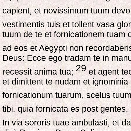
capient, et novissimum tuum devor
vestimentis tuis et tollent vasa glo
tuum de te et fornicationem tuam d
ad eos et Aegypti non recordaberi
Deus: Ecce ego tradam te in manu
29
recessit anima tua;
et agent te
et dimittent te nudam et ignominia
fornicationum tuarum, scelus tuum
tibi, quia fornicata es post gentes,
In via sororis tuae ambulasti, et 