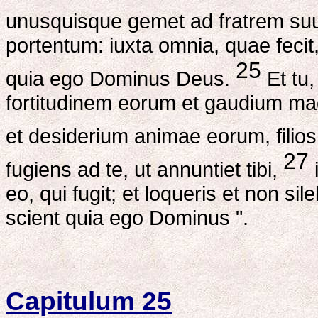
unusquisque gemet ad fratrem s
portentum: iuxta omnia, quae fecit, 
25
quia ego Dominus Deus.
Et tu,
fortitudinem eorum et gaudium mag
et desiderium animae eorum, filios 
27
fugiens ad te, ut annuntiet tibi,
i
eo, qui fugit; et loqueris et non sil
scient quia ego Dominus ".
Capitulum 25