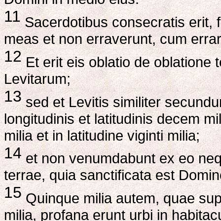
11
Sacerdotibus consecratis erit, 
meas et non erraverunt, cum errarent
12
Et erit eis oblatio de oblation
Levitarum;
13
sed et Levitis similiter secundu
longitudinis et latitudinis decem mil
milia et in latitudine viginti milia;
14
et non venumdabunt ex eo nequ
terrae, quia sanctificata est Domin
15
Quinque milia autem, quae super
milia, profana erunt urbi in habitac