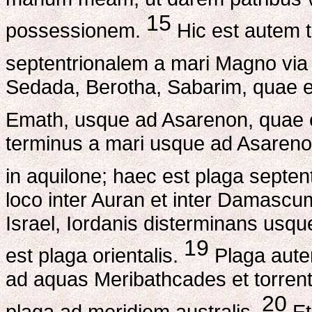
15
possessionem.
Hic est autem t
septentrionalem a mari Magno via
Sedada, Berotha, Sabarim, quae e
Emath, usque ad Asarenon, quae 
terminus a mari usque ad Asareno
in aquilone; haec est plaga septent
loco inter Auran et inter Damascum
Israel, Iordanis disterminans usq
19
est plaga orientalis.
Plaga aute
ad aquas Meribathcades et torre
20
plaga ad meridiem australis.
Et