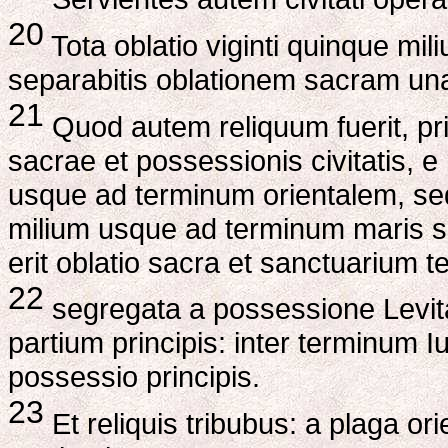
20
Tota oblatio viginti quinque mili
separabitis oblationem sacram una
21
Quod autem reliquum fuerit, prin
sacrae et possessionis civitatis, e
usque ad terminum orientalem, sed
milium usque ad terminum maris se
erit oblatio sacra et sanctuarium t
22
segregata a possessione Levita
partium principis: inter terminum I
possessio principis.
23
Et reliquis tribubus: a plaga o