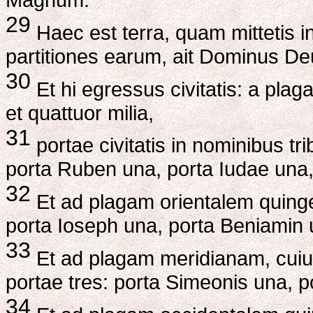
29
Haec est terra, quam mittetis in
partitiones earum, ait Dominus De
30
Et hi egressus civitatis: a plag
et quattuor milia,
31
portae civitatis in nominibus tr
porta Ruben una, porta Iudae una,
32
Et ad plagam orientalem quinge
porta Ioseph una, porta Beniamin 
33
Et ad plagam meridianam, cuius
portae tres: porta Simeonis una, p
34