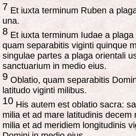
7
Et iuxta terminum Ruben a plaga
una.
8
Et iuxta terminum Iudae a plaga 
quam separabitis viginti quinque mili
singulae partes a plaga orientali u
sanctuarium in medio eius.
9
Oblatio, quam separabitis Domino,
latitudo viginti milibus.
10
His autem est oblatio sacra: sa
milia et ad mare latitudinis decem 
milia et ad meridiem longitudinis vi
Domini in medio eius.