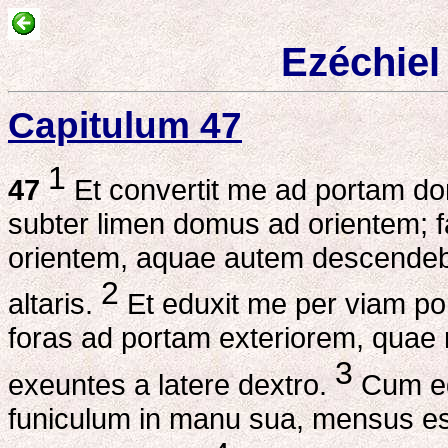
Ezéchiel
Capitulum 47
1
47
Et convertit me ad portam do
subter limen domus ad orientem; 
orientem, aquae autem descendeban
2
altaris.
Et eduxit me per viam por
foras ad portam exteriorem, quae 
3
exeuntes a latere dextro.
Cum egr
funiculum in manu sua, mensus est