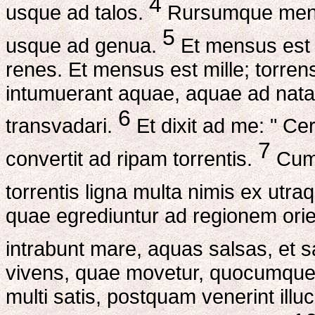
4
usque ad talos.
Rursumque mensu
5
usque ad genua.
Et mensus est 
renes. Et mensus est mille; torre
intumuerant aquae, aquae ad nata
6
transvadari.
Et dixit ad me: " Cert
7
convertit ad ripam torrentis.
Cumq
torrentis ligna multa nimis ex utra
quae egrediuntur ad regionem ori
intrabunt mare, aquas salsas, et
vivens, quae movetur, quocumque ve
multi satis, postquam venerint illu