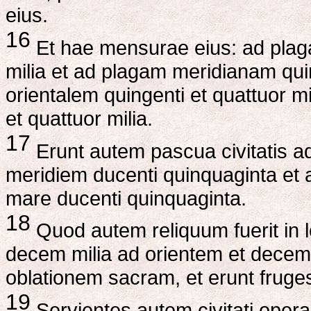
eius.
16
Et hae mensurae eius: ad plaga
milia et ad plagam meridianam quin
orientalem quingenti et quattuor m
et quattuor milia.
17
Erunt autem pascua civitatis a
meridiem ducenti quinquaginta et 
mare ducenti quinquaginta.
18
Quod autem reliquum fuerit in 
decem milia ad orientem et decem 
oblationem sacram, et erunt fruges 
19
Servientes autem civitati opera