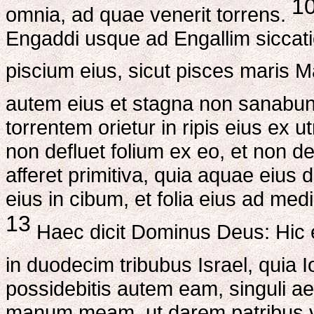
1
omnia, ad quae venerit torrens.
Engaddi usque ad Engallim siccati
piscium eius, sicut pisces maris M
autem eius et stagna non sanabunt
torrentem orietur in ripis eius ex
non defluet folium ex eo, et non de
afferet primitiva, quia aquae eius 
eius in cibum, et folia eius ad med
13
Haec dicit Dominus Deus: Hic e
in duodecim tribubus Israel, quia
possidebitis autem eam, singuli ae
manum meam, ut darem patribus ves