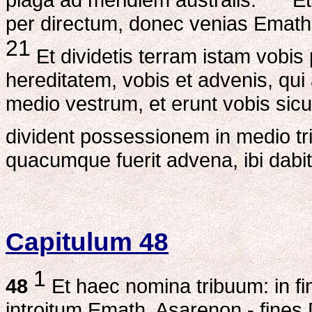
per directum, donec venias Emath;
21
Et dividetis terram istam vobis 
hereditatem, vobis et advenis, qui 
medio vestrum, et erunt vobis sicut
divident possessionem in medio tr
quacumque fuerit advena, ibi dabit
Capitulum 48
1
48
Et haec nomina tribuum: in fi
introitum Emath, Asarenon - fines