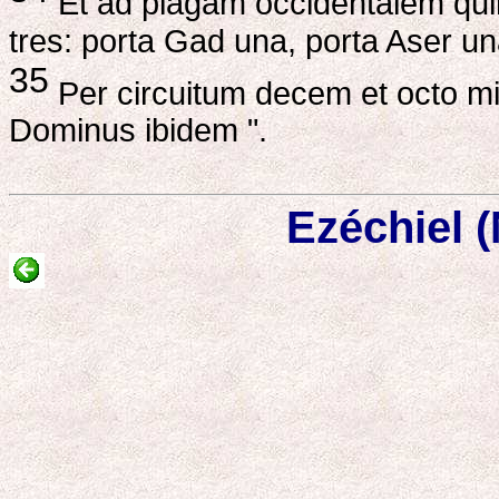
Et ad plagam occidentalem quin
tres: porta Gad una, porta Aser un
35
Per circuitum decem et octo milia
Dominus ibidem ".
Ezéchiel 