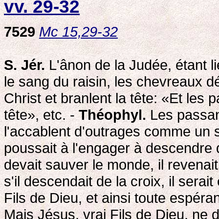
vv. 29-32
7529
Mc 15,29-32
S. Jér.
L'ânon de la Judée, étant l
le sang du raisin, les chevreaux dé
Christ et branlent la tête: «Et les
tête», etc. -
Théophyl.
Les passan
l'accablent d'outrages comme un s
poussait à l'engager à descendre de 
devait sauver le monde, il revenai
s'il descendait de la croix, il serait
Fils de Dieu, et ainsi toute espéran
Mais Jésus, vrai Fils de Dieu, ne d