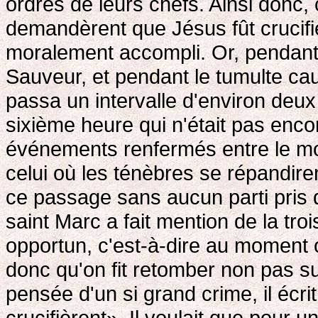
ordres de leurs chefs. Ainsi donc, 
demandèrent que Jésus fût crucifié,
moralement accompli. Or, pendant qu
Sauveur, et pendant le tumulte caus
passa un intervalle d'environ deux 
sixième heure qui n'était pas enc
événements renfermés entre le mom
celui où les ténèbres se répandire
ce passage sans aucun parti pris 
saint Marc a fait mention de la tro
opportun, c'est-à-dire au moment o
donc qu'on fit retomber non pas sur
pensée d'un si grand crime, il écrit: 
crucifièrent». Il voulait que pour un