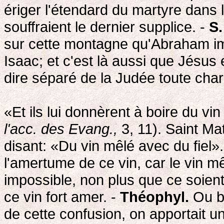
ériger l'étendard du martyre dans
souffraient le dernier supplice. -
S.
sur cette montagne qu'Abraham imm
Isaac; et c'est là aussi que Jésus
dire séparé de la Judée toute char
«Et ils lui donnèrent à boire du vi
l'acc. des Evang.,
3, 11). Saint M
disant: «Du vin mêlé avec du fiel». I
l'amertume de ce vin, car le vin mê
impossible, non plus que ce soient 
ce vin fort amer. -
Théophyl.
Ou bi
de cette confusion, on apportait u