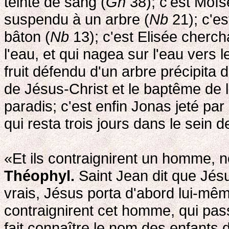
teinte de sang (
Gn
38); c'est Moïs
suspendu à un arbre (
Nb
21); c'es
bâton (
Nb
13); c'est Elisée cherc
l'eau, et qui nagea sur l'eau vers l
fruit défendu d'un arbre précipita 
de Jésus-Christ et le baptême de l
paradis; c'est enfin Jonas jeté par
qui resta trois jours dans le sein de
«Et ils contraignirent un homme, n
Théophyl.
Saint Jean dit que Jésus 
vrais, Jésus porta d'abord lui-mêm
contraignirent cet homme, qui passa
fait connaître le nom des enfants