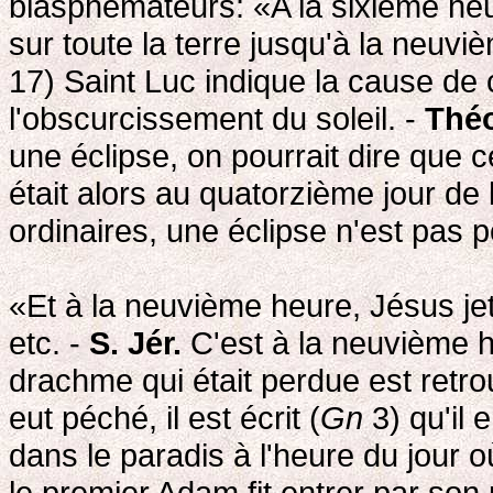
blasphémateurs: «A la sixième heu
sur toute la terre jusqu'à la neuvi
17) Saint Luc indique la cause de 
l'obscurcissement du soleil. -
Théo
une éclipse, on pourrait dire que c
était alors au quatorzième jour de 
ordinaires, une éclipse n'est pas p
«Et à la neuvième heure, Jésus jeta
etc. -
S. Jér.
C'est à la neuvième h
drachme qui était perdue est retro
eut péché, il est écrit (
Gn
3) qu'il 
dans le paradis à l'heure du jour où
le premier Adam fit entrer par son