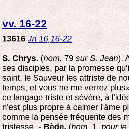
vv. 16-22
13616
Jn 16,16-22
S. Chrys.
(
hom.
79
sur S. Jean
). 
ses disciples, par la promesse qu'il
saint, le Sauveur les attriste de 
temps, et vous ne me verrez plus». 
ce langage triste et sévère, à l'id
n'est plus propre à calmer l'âme plo
comme la pensée fréquente des moti
tristesse. -
Bède.
(
hom.
1,
pour le