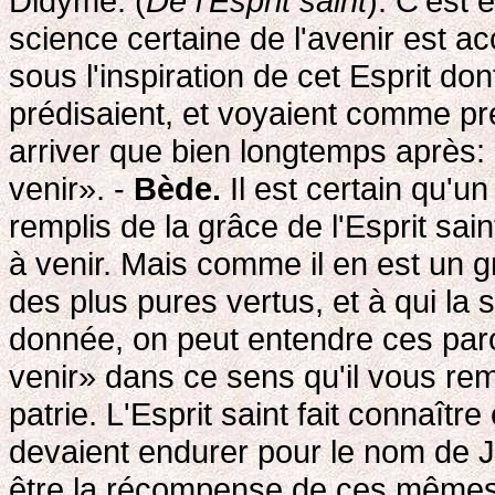
Didyme. (
De l'Esprit saint
). C'est 
science certaine de l'avenir est a
sous l'inspiration de cet Esprit don
prédisaient, et voyaient comme p
arriver que bien longtemps après:
venir». -
Bède.
Il est certain qu'
remplis de la grâce de l'Esprit sa
à venir. Mais comme il en est un gr
des plus pures vertus, et à qui la 
donnée, on peut entendre ces paro
venir» dans ce sens qu'il vous rem
patrie. L'Esprit saint fait connaît
devaient endurer pour le nom de Jé
être la récompense de ces mêmes