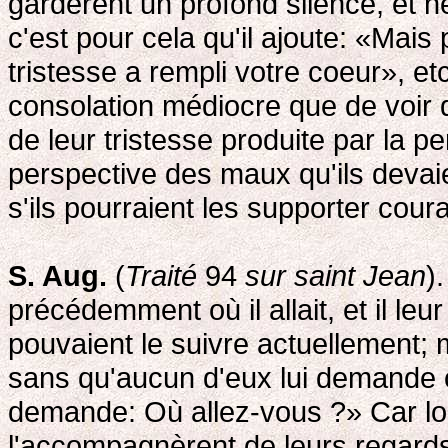
gardèrent un profond silence, et n
c'est pour cela qu'il ajoute: «Mais
tristesse a rempli votre coeur», et
consolation médiocre que de voir 
de leur tristesse produite par la p
perspective des maux qu'ils devaient
s'ils pourraient les supporter cou
S. Aug.
(
Traité
94
sur saint Jean
)
précédemment où il allait, et il leur
pouvaient le suivre actuellement; ma
sans qu'aucun d'eux lui demande 
demande: Où allez-vous ?» Car lors
l'accompagnèrent de leurs regards,