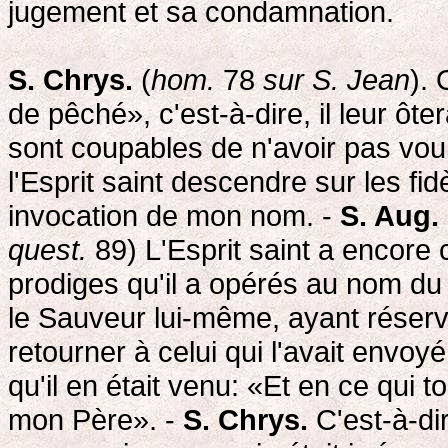
jugement et sa condamnation.
S. Chrys.
(
hom.
78
sur S. Jean
).
de pêché», c'est-à-dire, il leur ôte
sont coupables de n'avoir pas voulu
l'Esprit saint descendre sur les fi
invocation de mon nom. -
S. Aug.
quest.
89) L'Esprit saint a encore
prodiges qu'il a opérés au nom du
le Sauveur lui-même, ayant réservé 
retourner à celui qui l'avait envoyé
qu'il en était venu: «Et en ce qui t
mon Père». -
S. Chrys.
C'est-à-dir