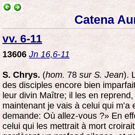
Catena Au
vv. 6-11
13606
Jn 16,6-11
S. Chrys.
(
hom.
78
sur S. Jean
). 
des disciples encore bien imparfai
leur divin Maître; il les en reprend,
maintenant je vais à celui qui m'
demande: Où allez-vous ?» En effet
celui qui les mettrait à mort croira