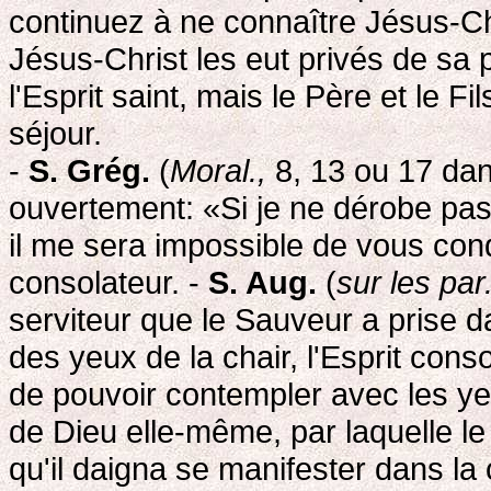
continuez à ne connaître Jésus-Chr
Jésus-Christ les eut privés de sa
l'Esprit saint, mais le Père et le Fi
séjour.
-
S. Grég.
(
Moral.,
8, 13 ou 17 dans
ouvertement: «Si je ne dérobe pas
il me sera impossible de vous condui
consolateur. -
S. Aug.
(
sur les par
serviteur que le Sauveur a prise da
des yeux de la chair, l'Esprit cons
de pouvoir contempler avec les yeux
de Dieu elle-même, par laquelle le
qu'il daigna se manifester dans la 