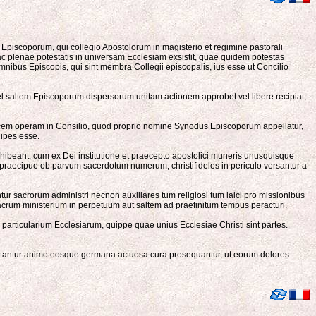
piscoporum, qui collegio Apostolorum in magisterio et regimine pastorali
plenae potestatis in universam Ecclesiam exsistit, quae quidem potestas
ibus Episcopis, qui sint membra Collegii episcopalis, ius esse ut Concilio
l saltem Episcoporum dispersorum unitam actionem approbet vel libere recipiat,
utricem operam in Consilio, quod proprio nomine Synodus Episcoporum appellatur,
cipes esse.
hibeant, cum ex Dei institutione et praecepto apostolici muneris unusquisque
s, praecipue ob parvum sacerdotum numerum, christifideles in periculo versantur a
tur sacrorum administri necnon auxiliares tum religiosi tum laici pro missionibus
sacrum ministerium in perpetuum aut saltem ad praefinitum tempus peracturi.
rticularium Ecclesiarum, quippe quae unius Ecclesiae Christi sint partes.
mplectantur animo eosque germana actuosa cura prosequantur, ut eorum dolores