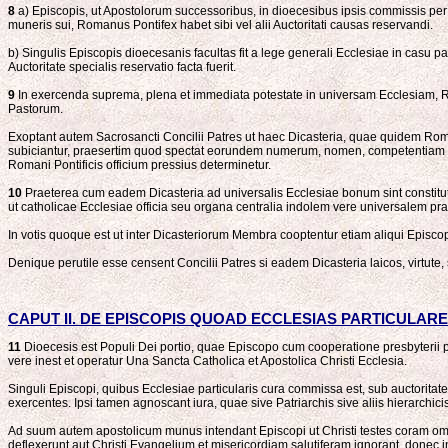
8
a) Episcopis, ut Apostolorum successoribus, in dioecesibus ipsis commissis per 
muneris sui, Romanus Pontifex habet sibi vel alii Auctoritati causas reservandi.
b) Singulis Episcopis dioecesanis facultas fit a lege generali Ecclesiae in casu 
Auctoritate specialis reservatio facta fuerit.
9
In exercenda suprema, plena et immediata potestate in universam Ecclesiam, R
Pastorum.
Exoptant autem Sacrosancti Concilii Patres ut haec Dicasteria, quae quidem Rom
subiciantur, praesertim quod spectat eorundem numerum, nomen, competentiam pr
Romani Pontificis officium pressius determinetur.
10
Praeterea cum eadem Dicasteria ad universalis Ecclesiae bonum sint constituta
ut catholicae Ecclesiae officia seu organa centralia indolem vere universalem pra
In votis quoque est ut inter Dicasteriorum Membra cooptentur etiam aliqui Episc
Denique perutile esse censent Concilii Patres si eadem Dicasteria laicos, virtute, 
CAPUT II. DE EPISCOPIS QUOAD ECCLESIAS PARTICULARES S
11
Dioecesis est Populi Dei portio, quae Episcopo cum cooperatione presbyterii p
vere inest et operatur Una Sancta Catholica et Apostolica Christi Ecclesia.
Singuli Episcopi, quibus Ecclesiae particularis cura commissa est, sub auctorita
exercentes. Ipsi tamen agnoscant iura, quae sive Patriarchis sive aliis hierarchici
Ad suum autem apostolicum munus intendant Episcopi ut Christi testes coram omn
deflexerunt aut Christi Evangelium et misericordiam salutiferam ignorant, donec in o