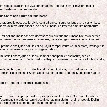
 vocantes aut in fide viva confirmantes; integrum Christi mysterium ipsis
itudinem aeternam consequendam.
ris Christi non parum conferre posse.
e procreatio et educatio; civile consortium cum suis legibus et professionibus;
ento ac recta distributione, de pace et bello, de fraterna omnium populorum
untur et anguntur; eandem doctrinam quoque tueantur, ipsos fideles docentes
ura prosequantur pauperes et tenuiores, quos evangelizare misit eos Dominus.
promoveant. Quae salutis colloquia, ut semper veritas cum caritate, intellegentia
citiam cum foveat animos coniungere nata sit.
am institutionem, quae quidem semper principem tenent locum, sed et
uorumdam eventuum factis, prelo variisque instrumentis communicationis socialis,
, tum iuvenibus, tum etiam adultis sedula cura tradatur; ut in eadem tradenda
 institutio innitatur Sacra Scriptura, Traditione, Liturgia, Magisterio vitaque
gicas theoretice et practice addiscant.
na et sacrificia pro peccatis. Episcopi enim plenitudine Sacramenti Ordinis
 Testamenti sacerdotes, tum diaconi, qui ad ministerium ordinati populo Dei in
lesia sibi commissa moderatores, promotores atque custodes.