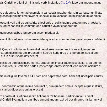
s Christi; orationi et ministerio verbi instantes (
Ac 6,4
), laborem impendant ut
quidem se teneri ad exemplum sanctitatis praebendum, in caritate, humilitate
 religiosas quam maxime foveant, speciali cura vocationum missionalium adhibita.
nt, veri patres qui spiritu dilectionis et sollicitudinis erga omnes praestant,
suorum conscii, in communione caritatis vivant et operentur.
t, ut necessitatibus temporum accommodata sit.
dem ut filios et amicos habentes ideoque ad eos audiendos parati atque confidenti
t. Quare institutiones foveant et peculiares conventus instaurent, in quibus
icarum disciplinarum, praesertim Sacrae Scripturae et theologiae, socialium
 aut in quibusdam defecerunt.
is ideo adhibitis instrumentis, praesertim investigationis socialis. Erga omnes
s suis in rebus Ecclesiae partes ipsis congruentes servent, eorumdem officium et
telligitur, foventes.14 Etiam non baptizatos cordi habeant, ut et ipsis caritas
coordinatio atque intima coniunctio, qua quidem omnia incepta atque instituta,
l clarius dioecesis unitas eluceat.
 apostolatus, et praesertim Actionem Catholicam, participent aut iuvent.
ad Christi Evangelium omnibus annuntiandum, aut ad doctrinam christianam vel