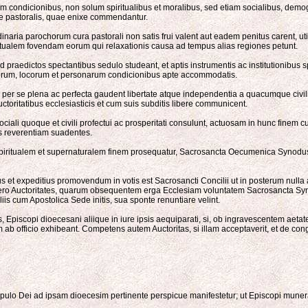
m condicionibus, non solum spiritualibus et moralibus, sed etiam socialibus, demo
iae pastoralis, quae enixe commendantur.
naria parochorum cura pastorali non satis frui valent aut eadem penitus carent, uti
tualem fovendam eorum qui relaxationis causa ad tempus alias regiones petunt.
raedictos spectantibus sedulo studeant, et aptis instrumentis ac institutionibus sp
emporum, locorum et personarum condicionibus apte accommodatis.
r se plena ac perfecta gaudent libertate atque independentia a quacumque civili p
oritatibus ecclesiasticis et cum suis subditis libere communicent.
ali quoque et civili profectui ac prosperitati consulunt, actuosam in hunc finem cum
us reverentiam suadentes.
ritualem et supernaturalem finem prosequatur, Sacrosancta Oecumenica Synodus de
 et expeditius promovendum in votis est Sacrosancti Concilii ut in posterum nulla am
s vero Auctoritates, quarum obsequentem erga Ecclesiam voluntatem Sacrosancta Syn
liis cum Apostolica Sede initis, sua sponte renuntiare velint.
, Episcopi dioecesani aliique in iure ipsis aequiparati, si, ob ingravescentem aet
nem ab officio exhibeant. Competens autem Auctoritas, si illam acceptaverit, et de co
lo Dei ad ipsam dioecesim pertinente perspicue manifestetur; ut Episcopi munera su