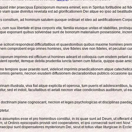
d inter praecipua Episcoporum munera eminet, eos in Spiritus fortitudine ad fidem
que viam quae divinitus revelata est ad glorificationem Dei atque eo ipso ad beat
is consilium, ad hominum salutem quoque ordinari et ideo ad aedificationem Corpo
m sua libertate et ipsa corporis vita; familia eiusque unitas et stabilitas, prolisqu
 denique exponant quibus solvendae sunt de bonorum materialium possessione, increm
 scilicet respondeat difficultatibus et quaestionibus quibus maxime homines prem
nem comprobent erga omnes homines, sive fideles sive non fideles, et peculiari c
coporum imprimis est officium ut homines adeant et colloquia cum eisdem petant ac 
estent oportet, itemque debita prudentia iuncta tamen cum fiducia, quippe quae ami
o tempore quae praesto sunt, videlicet imprimis praedicationem atque catechetic
us omnis generis, necnon eiusdem diffusionem declarationibus publicis occasione q
octrinam illustrata, viva fiat atque explicita et operosa, tum pueris et adolescentibus
sed et indoli, facultatibus et aetati necnon vitae condicionibus auditorum, ut eadem
e doctrinam plane cognoscant, necnon et leges psychologicas et disciplinas paedago
tetur.
ssumptos esse et pro hominibus constitui, in iis quae sunt ad Deum, ut offerant do
 ut Ordinis episcopalis providi sint cooperatores, et ipsi consecrati sunt veri Novi
ecipui sunt dispensatores mysteriorum Dei, sicut et totius vitae liturgicae in Ecc