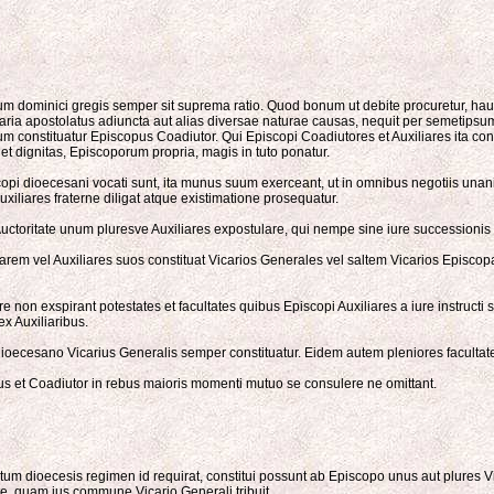
um dominici gregis semper sit suprema ratio. Quod bonum ut debite procuretur, hau
ia apostolatus adiuncta aut alias diversae naturae causas, nequit per semetipsu
um constituatur Episcopus Coadiutor. Qui Episcopi Coadiutores et Auxiliares ita con
et dignitas, Episcoporum propria, magis in tuto ponatur.
iscopi dioecesani vocati sunt, ita munus suum exerceant, ut in omnibus negotiis 
liares fraterne diligat atque existimatione prosequatur.
oritate unum pluresve Auxiliares expostulare, qui nempe sine iure successionis p
iarem vel Auxiliares suos constituat Vicarios Generales vel saltem Vicarios Episco
re non exspirant potestates et facultates quibus Episcopi Auxiliares a iure instruc
ex Auxiliaribus.
ecesano Vicarius Generalis semper constituatur. Eidem autem pleniores facultates 
s et Coadiutor in rebus maioris momenti mutuo se consulere ne omittant.
um dioecesis regimen id requirat, constitui possunt ab Episcopo unus aut plures Vic
e, quam ius commune Vicario Generali tribuit.