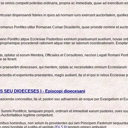
se omnis competit potestas ordinaria, propria ac immediata, quae ad exercitium eo
particulari dispensandi fideles in quos ad normam iuris exercent auctoritatem, quoti
omanus Pontifex utitur Romanae Curiae Dicasteriis, quae proinde nomine et auctor
ano Pontifici atque Ecclesiae Pastoribus eximium praebuerunt auxilium, novae ord
opriamque procedendi rationem atque inter se laborum coordinationem. Exoptant pa
, optatur ut eorum Membra, Officiales et Consultores, necnon Legati Romani Pontifi
e se ferant.
opi praesertim dioecesani, qui mentem, optata ac necessitates omnium Ecclesiarum S
scientia et experientia praestantes, magis audiant, ita ut et ipsi in rebus Ecclesiae
EU DIOECESES I - Episcopi dioecesani
ascenda concreditur, ita ut, pastori suo adhaerens ab eoque per Evangelium et Euch
te Summi Pontificis, tamquam proprii, ordinarii et immediati earum pastores, oves s
s Auctoritatibus legitime competunt.
ibus hominibus, non solum iis providentes qui iam Principem Pastorum sequuntur,
mni bonitate et iustitia et veritate (
Ep 5,9
) tandem omnes ambulent.