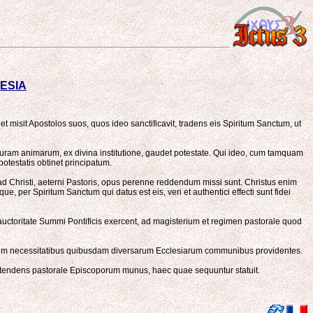
ESIA
 misit Apostolos suos, quos ideo sanctificavit, tradens eis Spiritum Sanctum, ut
 curam animarum, ex divina institutione, gaudet potestate. Qui ideo, cum tamquam
estatis obtinet principatum.
ad Christi, aeterni Pastoris, opus perenne reddendum missi sunt. Christus enim
per Spiritum Sanctum qui datus est eis, veri et authentici effecti sunt fidei
ctoritate Summi Pontificis exercent, ad magisterium et regimen pastorale quod
unctim necessitatibus quibusdam diversarum Ecclesiarum communibus providentes.
ntendens pastorale Episcoporum munus, haec quae sequuntur statuit.