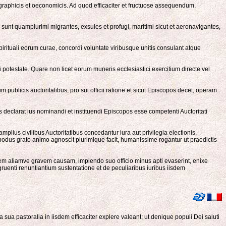
graphicis et oeconomicis. Ad quod efficaciter et fructuose assequendum,
 sunt quamplurimi migrantes, exsules et profugi, maritimi sicut et aeronavigantes,
irituali eorum curae, concordi voluntate viribusque unitis consulant atque
otestate. Quare non licet eorum muneris ecclesiastici exercitium directe vel
 publicis auctoritatibus, pro sui officii ratione et sicut Episcopos decet, operam
clarat ius nominandi et instituendi Episcopos esse competenti Auctoritati
plius civilibus Auctoritatibus concedantur iura aut privilegia electionis,
odus grato animo agnoscit plurimique facit, humanissime rogantur ut praedictis
atem aliamve gravem causam, implendo suo officio minus apti evaserint, enixe
ngruenti renuntiantium sustentatione et de peculiaribus iuribus iisdem
a pastoralia in iisdem efficaciter explere valeant; ut denique populi Dei saluti