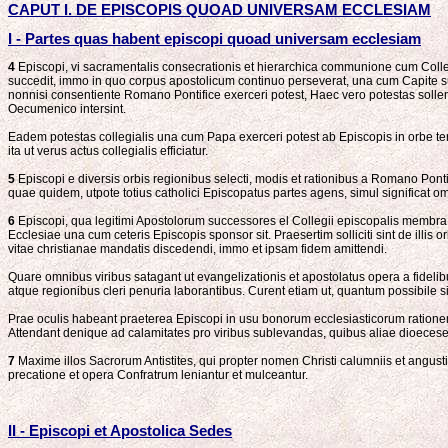
CAPUT I. DE EPISCOPIS QUOAD UNIVERSAM ECCLESIAM
I - Partes quas habent episcopi quoad universam ecclesiam
4
Episcopi, vi sacramentalis consecrationis et hierarchica communione cum Colle
succedit, immo in quo corpus apostolicum continuo perseverat, una cum Capite 
nonnisi consentiente Romano Pontifice exerceri potest, Haec vero potestas solle
Oecumenico intersint.
Eadem potestas collegialis una cum Papa exerceri potest ab Episcopis in orbe t
ita ut verus actus collegialis efficiatur.
5
Episcopi e diversis orbis regionibus selecti, modis et rationibus a Romano Pon
quae quidem, utpote totius catholici Episcopatus partes agens, simul significat 
6
Episcopi, qua legitimi Apostolorum successores el Collegii episcopalis membra,
Ecclesiae una cum ceteris Episcopis sponsor sit. Praesertim solliciti sint de ill
vitae christianae mandatis discedendi, immo et ipsam fidem amittendi.
Quare omnibus viribus satagant ut evangelizationis et apostolatus opera a fidelibu
atque regionibus cleri penuria laborantibus. Curent etiam ut, quantum possibile 
Prae oculis habeant praeterea Episcopi in usu bonorum ecclesiasticorum ratione
Attendant denique ad calamitates pro viribus sublevandas, quibus aliae dioecese
7
Maxime illos Sacrorum Antistites, qui propter nomen Christi calumniis et angust
precatione et opera Confratrum leniantur et mulceantur.
II - Episcopi et Apostolica Sedes