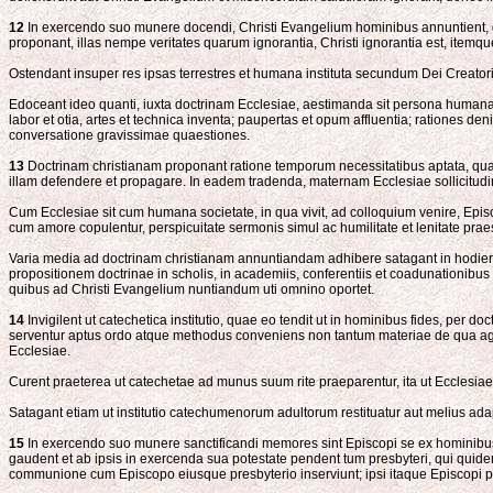
12
In exercendo suo munere docendi, Christi Evangelium hominibus annuntient, quo
proponant, illas nempe veritates quarum ignorantia, Christi ignorantia est, item
Ostendant insuper res ipsas terrestres et humana instituta secundum Dei Creator
Edoceant ideo quanti, iuxta doctrinam Ecclesiae, aestimanda sit persona humana, cu
labor et otia, artes et technica inventa; paupertas et opum affluentia; rationes
conversatione gravissimae quaestiones.
13
Doctrinam christianam proponant ratione temporum necessitatibus aptata, quae
illam defendere et propagare. In eadem tradenda, maternam Ecclesiae sollicitudi
Cum Ecclesiae sit cum humana societate, in qua vivit, ad colloquium venire, Epis
cum amore copulentur, perspicuitate sermonis simul ac humilitate et lenitate pra
Varia media ad doctrinam christianam annuntiandam adhibere satagant in hodiern
propositionem doctrinae in scholis, in academiis, conferentiis et coadunationib
quibus ad Christi Evangelium nuntiandum uti omnino oportet.
14
Invigilent ut catechetica institutio, quae eo tendit ut in hominibus fides, per d
serventur aptus ordo atque methodus conveniens non tantum materiae de qua agitur, 
Ecclesiae.
Curent praeterea ut catechetae ad munus suum rite praeparentur, ita ut Ecclesia
Satagant etiam ut institutio catechumenorum adultorum restituatur aut melius adap
15
In exercendo suo munere sanctificandi memores sint Episcopi se ex hominibus a
gaudent et ab ipsis in exercenda sua potestate pendent tum presbyteri, qui quidem,
communione cum Episcopo eiusque presbyterio inserviunt; ipsi itaque Episcopi pra