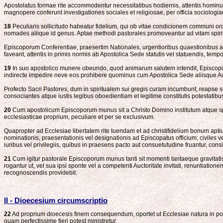
Apostolatus formae rite accommodentur necessitatibus hodiernis, attentis hominu
magnopere conferunt investigationes sociales et religiosae, per officia sociolog
18
Peculiaris sollicitudo habeatur fidelium, qui ob vitae condicionem communi ordi
nomades aliique id genus. Aptae methodi pastorales promoveantur ad vitam spiri
Episcoporum Conferentiae, praesertim Nationales, urgentioribus quaestionibus ad p
faveant, attentis in primis normis ab Apostolica Sede statutis vel statuendis, t
19
In suo apostolico munere obeundo, quod animarum salutem intendit, Episcopi pe
indirecte impedire neve eos prohibere quominus cum Apostolica Sede aliisque Auct
Profecto Sacri Pastores, dum in spiritualem sui gregis curam incumbunt, reapse soci
consociantes atque iustis legibus oboedientiam et legitime constitutis potestatib
20
Cum apostolicum Episcoporum munus sit a Christo Domino institutum atque spi
ecclesiasticae proprium, peculiare et per se exclusivum.
Quapropter ad Ecclesiae libertatem rite tuendam et ad christifidelium bonum aptius
nominationis, praesentationis vel designationis ad Episcopatus officium; civile
iuribus vel privilegiis, quibus in praesens pacto aut consuetutudine fruantur, consi
21
Cum igitur pastorale Episcoporum munus tanti sit momenti tantaeque gravitatis
rogantur ut, vel sua ipsi sponte vel a competenti Auctoritate invitati, renuntiatio
recognoscendis providebit.
II - Dioecesium circumscriptio
22
Ad proprium dioecesis finem consequendum, oportet ut Ecclesiae natura in popu
quam perfectissime fieri potest ministretur.