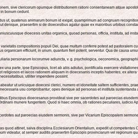
ptionem, sive clericorum opumque distributionem rationi consentaneam atque apos
ae in bonum cedunt.
nodus ut, quatenus animarum bonum id exigat, quamprimum ad congruam recognitio
t denique, praesertim si de dioecesibus agatur quae ex maioribus urbibus constan
uscuiusque dioecesis unitas organica, quoad personas, officia, instituta, ad instar
tur varietatis compositionis populi Dei, quae multum conferre potest ad pastoralem
ius organicam efficiunt, in unum, quantum fieri poterit, serventur. Qua de causa uni
eculiaria personarum locorumve adiuncta, v. g. psychologica, oeconomica, geographic
, ex una parte, ipse Episcopus, licet ab aliis adiutus, pontificalia exercere visitat
 religiosos et laicos rationem aliquam in dioecesanis inceptis habentes; ex altera
necessitatibus, utiliter impendere possint.
abeatur ut unicuique dioecesi clerici, numero et idoneitate saltem sufficientes, praes
u necessaria usu comprobantur; opes denique ad personas et instituta sustentanda 
tatibus Episcopus dioecesanus provideat sive per sacerdotes aut paroecias eiusdem R
dinarii munere fungentem. Quod si haec omnia, ob rationes peculiares, iudicio Apos
r sacerdotes aut paroecias eiusdem sermonis, sive per Vicarium Episcopalem sermone
quod attinet, salva disciplina Ecclesiarum Orientalium, expedit ut competentes C
num videatur, at semper auditis praesertim Episcopis provinciarum vel regionum qua