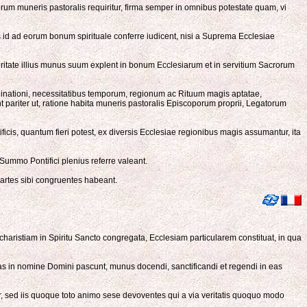
rum muneris pastoralis requiritur, firma semper in omnibus potestate quam, vi
es id ad eorum bonum spirituale conferre iudicent, nisi a Suprema Ecclesiae
itate illius munus suum explent in bonum Ecclesiarum et in servitium Sacrorum
inationi, necessitatibus temporum, regionum ac Rituum magis aptatae,
riter ut, ratione habita muneris pastoralis Episcoporum proprii, Legatorum
cis, quantum fieri potest, ex diversis Ecclesiae regionibus magis assumantur, ita
ummo Pontifici plenius referre valeant.
 partes sibi congruentes habeant.
aristiam in Spiritu Sancto congregata, Ecclesiam particularem constituat, in qua
uas in nomine Domini pascunt, munus docendi, sanctificandi et regendi in eas
 sed iis quoque toto animo sese devoventes qui a via veritatis quoquo modo