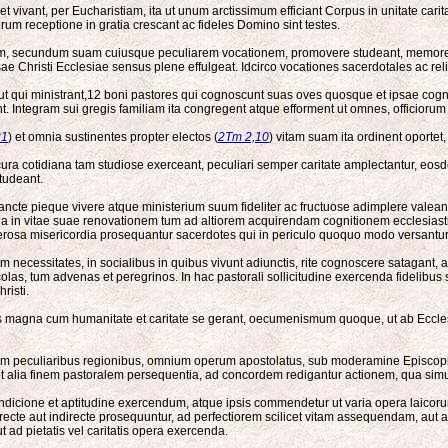
 vivant, per Eucharistiam, ita ut unum arctissimum efficiant Corpus in unitate caritati
m receptione in gratia crescant ac fideles Domino sint testes.
atem, secundum suam cuiusque peculiarem vocationem, promovere studeant, memores 
iversae Christi Ecclesiae sensus plene effulgeat. Idcirco vocationes sacerdotales ac
 qui ministrant,12 boni pastores qui cognoscunt suas oves quosque et ipsae cognoscu
. Integram sui gregis familiam ita congregent atque efforment ut omnes, officiorum 
21
) et omnia sustinentes propter electos (
2Tm 2,10
) vitam suam ita ordinent oporte
cura cotidiana tam studiose exerceant, peculiari semper caritate amplectantur, eos
tudeant.
 sancte pieque vivere atque ministerium suum fideliter ac fructuose adimplere valean
lia in vitae suae renovationem tum ad altiorem acquirendam cognitionem ecclesiast
rosa misericordia prosequantur sacerdotes qui in periculo quoquo modo versantur
cessitates, in socialibus in quibus vivunt adiunctis, rite cognoscere satagant, apt
colas, tum advenas et peregrinos. In hac pastorali sollicitudine exercenda fidelibu
risti.
agna cum humanitate et caritate se gerant, oecumenismum quoque, ut ab Ecclesia in
dem peculiaribus regionibus, omnium operum apostolatus, sub moderamine Episcopi, 
libet alia finem pastoralem persequentia, ad concordem redigantur actionem, qua simu
dicione et aptitudine exercendum, atque ipsis commendetur ut varia opera laicorum
cte aut indirecte prosequuntur, ad perfectiorem scilicet vitam assequendam, aut 
ad pietatis vel caritatis opera exercenda.