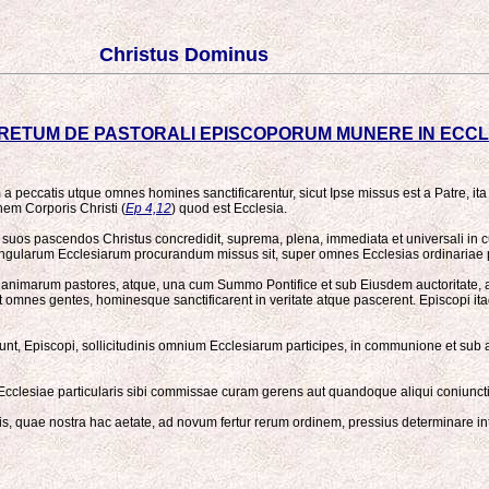
Christus Dominus
RETUM DE PASTORALI EPISCOPORUM MUNERE IN ECCL
eccatis utque omnes homines sanctificarentur, sicut Ipse missus est a Patre, ita et
nem Corporis Christi (
Ep 4,12
) quod est Ecclesia.
s suos pascendos Christus concredidit, suprema, plena, immediata et universali in
ularum Ecclesiarum procurandum missus sit, super omnes Ecclesias ordinariae pot
ut animarum pastores, atque, una cum Summo Pontifice et sub Eiusdem auctoritate, 
es gentes, hominesque sanctificarent in veritate atque pascerent. Episcopi itaque, 
Episcopi, sollicitudinis omnium Ecclesiarum participes, in communione et sub au
ue Ecclesiae particularis sibi commissae curam gerens aut quandoque aliqui coni
s, quae nostra hac aetate, ad novum fertur rerum ordinem, pressius determinare i