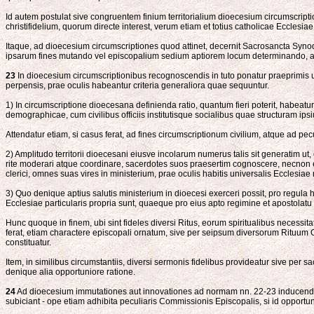
Id autem postulat sive congruentem finium territorialium dioecesium circumscri
christifidelium, quorum directe interest, verum etiam et totius catholicae Ecclesi
Itaque, ad dioecesium circumscriptiones quod attinet, decernit Sacrosancta Sy
ipsarum fines mutando vel episcopalium sedium aptiorem locum determinando, au
23
In dioecesium circumscriptionibus recognoscendis in tuto ponatur praeprimis uni
perpensis, prae oculis habeantur criteria generaliora quae sequuntur.
1) In circumscriptione dioecesana definienda ratio, quantum fieri poterit, habea
demographicae, cum civilibus officiis institutisque socialibus quae structuram ips
Attendatur etiam, si casus ferat, ad fines circumscriptionum civilium, atque ad p
2) Amplitudo territorii dioecesani eiusve incolarum numerus talis sit generatim ut
rite moderari atque coordinare, sacerdotes suos praesertim cognoscere, necnon et
clerici, omnes suas vires in ministerium, prae oculis habitis universalis Ecclesiae 
3) Quo denique aptius salutis ministerium in dioecesi exerceri possit, pro regula h
Ecclesiae particularis propria sunt, quaeque pro eius apto regimine et apostolat
Hunc quoque in finem, ubi sint fideles diversi Ritus, eorum spiritualibus necessi
ferat, etiam charactere episcopali ornatum, sive per seipsum diversorum Rituum Or
constituatur.
Item, in similibus circumstantiis, diversi sermonis fidelibus provideatur sive pe
denique alia opportuniore ratione.
24
Ad dioecesium immutationes aut innovationes ad normam nn. 22-23 inducendas 
subiciant - ope etiam adhibita peculiaris Commissionis Episcopalis, si id opportu