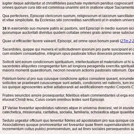
Iugiter itaque adnitantur ut christifideles paschale mysterium penitius cognoscant et
omnes quorum cura sibi est commissa unanimi sint in oratione utque Sacramentoru
Qua perfectores, Episcopi clericorum suorum, religiosorum et laicorum sanctit
et vitae simplicitate. Ita Ecclesias sibi concreditas sanctificent ut in eisdem un
16
In exercendo suo munere patris ac pastoris, sint Episcopi in medio suorum sicut
quorumque auctoritati divinitus quidem collatae omnes grato animo sese subiciunt
Quae ut efficaciter facere valeant, Episcopi, ad omne opus bonum parati (
2Tm 2,
Sacerdotes, quippe qui munera et sollicitudinem ipsorum pro parte suscipiant et 
cum eisdem consuetudine, integrum opus pastorale totius dioecesis promovere s
Solliciti sint eorum condicionum spiritualium, intellectualium et materialium ut hi
sacerdotes aliquoties congregentur tum ad longiora peragenda exercitia spiritua
maioris momenti quaestionum, necnon novarum actionis pastoralis rationum. Ope
Fidelium bono ut pro sua cuiusque condicione aptius consulere queant, eorumdem ne
sollicitos se praebeant cuiuscumque sunt aetatis, condicionis vel nationis, tum in
ius quoque agnoscentes active adlaborandi ad aedificationem mystici Corporis Ch
Fratres seiunctos amore prosequantur, fidelibus etiam commendantes ut erga eos m
eluceat Christi Iesu, Cuius coram omnibus testes sunt Episcopi.
17
Variae foveantur apostolatus rationes atque in universa dioecesi, vel in eius
catechetica, missionalia, caritativa, socialia, familiaria, scholastica atque quae
Sedulo urgeatur officium quo tenentur fideles ad apostolatum pro sua quisque con
Associationes quoque promoveantur vel foveantur quae finem supernaturalem dire
incrementum cultus publici promovendum, aut ad fines sociales persequendos aut 