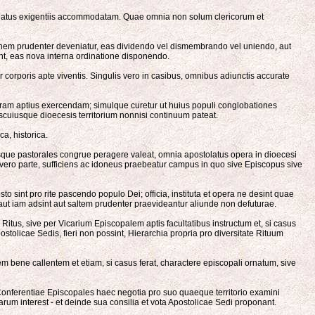
tolatus exigentiis accommodatam. Quae omnia non solum clericorum et
nem prudenter deveniatur, eas dividendo vel dismembrando vel uniendo, aut
t, eas nova interna ordinatione disponendo.
 corporis apte viventis. Singulis vero in casibus, omnibus adiunctis accurate
 curam aptius exercendam; simulque curetur ut huius populi conglobationes
uscuiusque dioecesis territorium nonnisi continuum pateat.
a, historica.
ionesque pastorales congrue peragere valeat, omnia apostolatus opera in dioecesi
 vero parte, sufficiens ac idoneus praebeatur campus in quo sive Episcopus sive
to sint pro rite pascendo populo Dei; officia, instituta et opera ne desint quae
aut iam adsint aut saltem prudenter praevideantur aliunde non defuturae.
itus, sive per Vicarium Episcopalem aptis facultatibus instructum et, si casus
tolicae Sedis, fieri non possint, Hierarchia propria pro diversitate Rituum
m bene callentem et etiam, si casus ferat, charactere episcopali ornatum, sive
onferentiae Episcopales haec negotia pro suo quaeque territorio examini
rum interest - et deinde sua consilia et vota Apostolicae Sedi proponant.