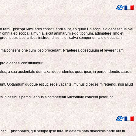
d raro Episcopi Auxiliares constituendi sunt, eo quod Episcopus dioecesanus, vel
m omnia episcopalia munia, sicut animarum exigit bonum, adimplere. Imo et
gruentibus facultatibus instruendi sunt, ut, salva semper unitate dioecesani
unanima consensione cum ipso procedant. Praeterea obsequium et reverentiam
ro dioecesi constituuntur.
pales, a sua auctoritate dumtaxat dependentes quos ipse, in perpendendis causis
ti sunt. Optandum quoque est ut, sede vacante, munus dioecesim regendi, nisi aliud
in casibus particularibus a competenti Auctoritate concedi poterunt.
arii Episcopales, qui nempe ipso iure, in determinata dioecesis parte aut in