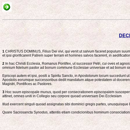
DEC
1
CHRISTUS DOMINUS, Filius Dei vivi, qui venit ut salvum faceret populum suum a p
et ipsi glorificarent Patrem super terram et homines salvos facerent, in aedificatio
2
In hac Christi Ecclesia, Romanus Pontifex, ut successor Petri, cui oves et agno
omnium fidelium pastor ad bonum commune Ecclesiae universae et ad bonum sing
Episcopi autem et ipsi, positi a Spiritu Sancto, in Apostolorum locum succedunt 
Apostolis eorumque successoribus dedit mandatum atque potestatem ut docerent omn
Magistri, Pontifices ac Pastores.
3
Hoc suum episcopale munus, quod per consecrationem episcopalem susceperunt, 
attinet, omnes uniti in Collegio seu corpore quoad universam Dei Ecclesiam
Illud exercent singuli quoad assignatas sibi dominici gregis partes, unusquisq
Quare Sacrosancta Synodus, attentis etiam condicionibus hominum consociationi