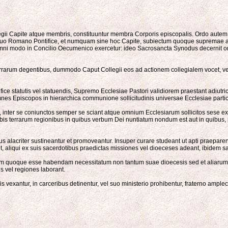
gii Capite atque membris, constituuntur membra Corporis episcopalis. Ordo autem E
suo Romano Pontifice, et numquam sine hoc Capite, subiectum quoque supremae ac 
mni modo in Concilio Oecumenico exercetur: ideo Sacrosancta Synodus decernit omn
errarum degentibus, dummodo Caput Collegii eos ad actionem collegialem vocet, ve
tifice statutis vel statuendis, Supremo Ecclesiae Pastori validiorem praestant adi
omnes Episcopos in hierarchica communione sollicitudinis universae Ecclesiae parti
 inter se coniunctos semper se sciant atque omnium Ecclesiarum sollicitos sese ex
is orbis terrarum regionibus in quibus verbum Dei nuntiatum nondum est aut in quibu
s alacriter sustineantur et promoveantur. Insuper curare studeant ut apti praeparen
sit, aliqui ex suis sacerdotibus praedictas missiones vel dioeceses adeant, ibidem 
m quoque esse habendam necessitatum non tantum suae dioecesis sed et aliarum pa
s vel regiones laborant.
iis vexantur, in carceribus detinentur, vel suo ministerio prohibentur, fraterno a