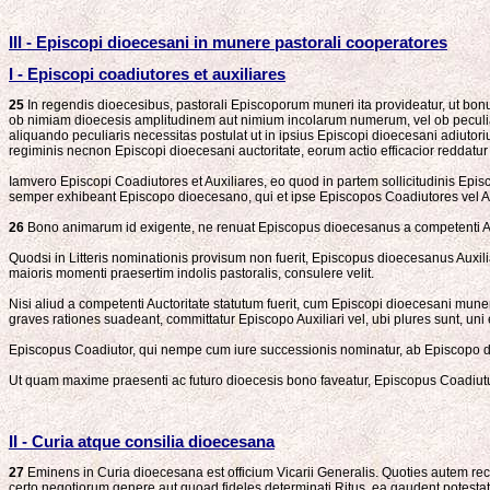
III - Episcopi dioecesani in munere pastorali cooperatores
I - Episcopi coadiutores et auxiliares
25
In regendis dioecesibus, pastorali Episcoporum muneri ita provideatur, ut bon
ob nimiam dioecesis amplitudinem aut nimium incolarum numerum, vel ob peculiar
aliquando peculiaris necessitas postulat ut in ipsius Episcopi dioecesani adiutori
regiminis necnon Episcopi dioecesani auctoritate, eorum actio efficacior reddatur 
Iamvero Episcopi Coadiutores et Auxiliares, eo quod in partem sollicitudinis Ep
semper exhibeant Episcopo dioecesano, qui et ipse Episcopos Coadiutores vel Auxi
26
Bono animarum id exigente, ne renuat Episcopus dioecesanus a competenti Auct
Quodsi in Litteris nominationis provisum non fuerit, Episcopus dioecesanus Auxil
maioris momenti praesertim indolis pastoralis, consulere velit.
Nisi aliud a competenti Auctoritate statutum fuerit, cum Episcopi dioecesani mune
graves rationes suadeant, committatur Episcopo Auxiliari vel, ubi plures sunt, uni 
Episcopus Coadiutor, qui nempe cum iure successionis nominatur, ab Episcopo dio
Ut quam maxime praesenti ac futuro dioecesis bono faveatur, Episcopus Coadiutu
II - Curia atque consilia dioecesana
27
Eminens in Curia dioecesana est officium Vicarii Generalis. Quoties autem rect
certo negotiorum genere aut quoad fideles determinati Ritus, ea gaudent potestat