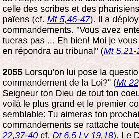
celle des scribes et des pharisiens
païens (cf.
Mt 5,46-47
). Il a dépl
commandements. "Vous avez entend
tueras pas ... Eh bien! Moi je vou
en répondra au tribunal" (
Mt 5,21-
2055
Lorsqu'on lui pose la questio
commandement de la Loi?" (
Mt 22
Seigneur ton Dieu de tout ton coeur
voilà le plus grand et le premier
semblable: Tu aimeras ton procha
commandements se rattache toute l
22,37-40
cf.
Dt 6,5
Lv 19,18
). Le 