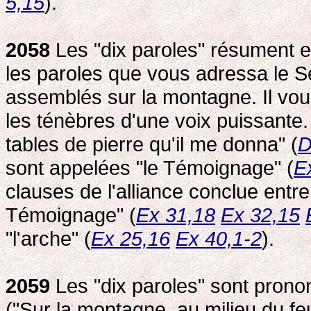
5,15
).
2058
Les "dix paroles" résument et
les paroles que vous adressa le S
assemblés sur la montagne. Il vous
les ténèbres d'une voix puissante. I
tables de pierre qu'il me donna" (
D
sont appelées "le Témoignage" (
E
clauses de l'alliance conclue entr
Témoignage" (
Ex 31,18
Ex 32,15
"l'arche" (
Ex 25,16
Ex 40,1-2
).
2059
Les "dix paroles" sont prono
("Sur la montagne, au milieu du fe