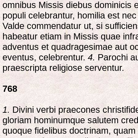
omnibus Missis diebus dominicis e
populi celebrantur, homilia est nec
Valde commendatur ut, si sufficien
habeatur etiam in Missis quae in
adventus et quadragesimae aut occa
eventus, celebrentur.
4.
Parochi au
praescripta religiose serventur.
768
1.
Divini verbi praecones christifi
gloriam hominumque salutem crede
quoque fidelibus doctrinam, quam