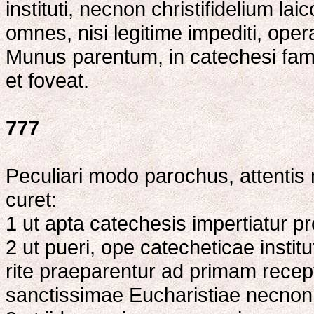
instituti, necnon christifidelium la
omnes, nisi legitime impediti, ope
Munus parentum, in catechesi fami
et foveat.
777
Peculiari modo parochus, attentis
curet:
1 ut apta catechesis impertiatur 
2 ut pueri, ope catecheticae insti
rite praeparentur ad primam rece
sanctissimae Eucharistiae necnon