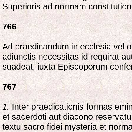
Superioris ad normam constitutio
766
Ad praedicandum in ecclesia vel orat
adiunctis necessitas id requirat aut 
suadeat, iuxta Episcoporum confer
767
1.
Inter praedicationis formas emine
et sacerdoti aut diacono reservatu
textu sacro fidei mysteria et norm