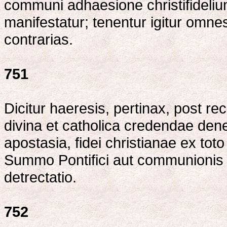
communi adhaesione christifideliu
manifestatur; tenentur igitur omn
contrarias.
751
Dicitur haeresis, pertinax, post re
divina et catholica credendae dene
apostasia, fidei christianae ex tot
Summo Pontifici aut communionis
detrectatio.
752