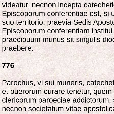
videatur, necnon incepta catechet
Episcoporum conferentiae est, si ut
suo territorio, praevia Sedis Apos
Episcoporum conferentiam institui 
praecipuum munus sit singulis dioe
praebere.
776
Parochus, vi sui muneris, catech
et puerorum curare tenetur, quem 
clericorum paroeciae addictorum, 
necnon societatum vitae apostolica