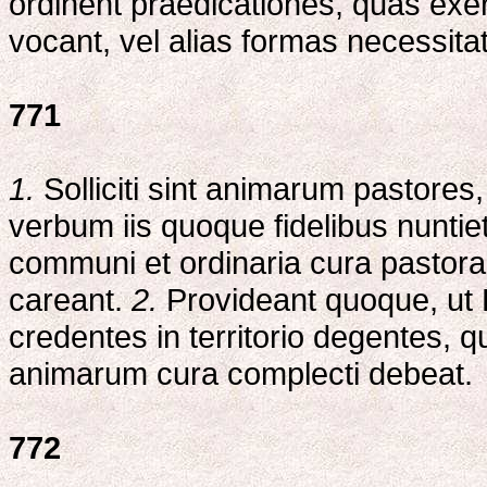
ordinent praedicationes, quas exerc
vocant, vel alias formas necessita
771
1.
Solliciti sint animarum pastores,
verbum iis quoque fidelibus nuntie
communi et ordinaria cura pastoral
careant.
2.
Provideant quoque, ut 
credentes in territorio degentes, 
animarum cura complecti debeat.
772