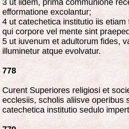
3 ut iidem, prima communione rece
efformatione excolantur;
4 ut catechetica institutio iis eti
qui corpore vel mente sint praepedi
5 ut iuvenum et adultorum fides, va
illuminetur atque evolvatur.
778
Curent Superiores religiosi et soci
ecclesiis, scholis aliisve operibus
catechetica institutio sedulo impert