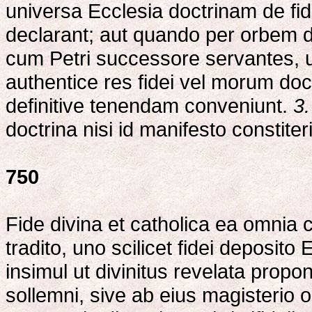
universa Ecclesia doctrinam de fi
declarant; aut quando per orbem d
cum Petri successore servantes,
authentice res fidei vel morum d
definitive tenendam conveniunt.
3.
doctrina nisi id manifesto constiteri
750
Fide divina et catholica ea omnia 
tradito, uno scilicet fidei deposit
insimul ut divinitus revelata propo
sollemni, sive ab eius magisterio or