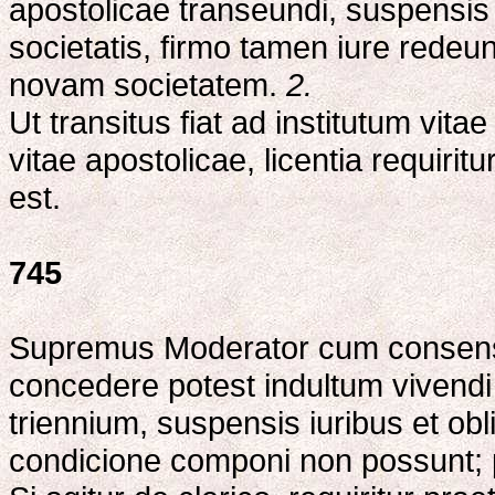
apostolicae transeundi, suspensis i
societatis, firmo tamen iure redeu
novam societatem.
2.
Ut transitus fiat ad institutum vit
vitae apostolicae, licentia requir
est.
745
Supremus Moderator cum consensu s
concedere potest indultum vivendi
triennium, suspensis iuribus et ob
condicione componi non possunt;