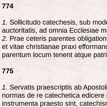
774
1.
Sollicitudo catechesis, sub mod
auctoritatis, ad omnia Ecclesiae 
2.
Prae ceteris parentes obligatione
et vitae christianae praxi efformand
parentum locum tenent atque patri
775
1.
Servatis praescriptis ab Apostol
normas de re catechetica edicere 
instrumenta praesto sint, catechi