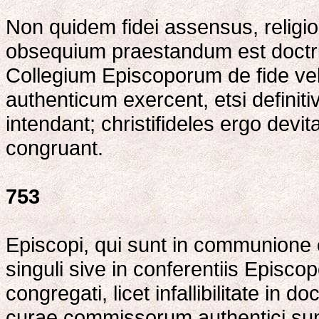
Non quidem fidei assensus, religio
obsequium praestandum est doctr
Collegium Episcoporum de fide ve
authenticum exercent, etsi defini
intendant; christifideles ergo de
congruant.
753
Episcopi, qui sunt in communione 
singuli sive in conferentiis Episcop
congregati, licet infallibilitate in 
curae commissorum authentici sunt 