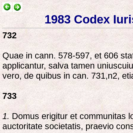
1983 Codex Iuri
732
Quae in cann. 578-597, et 606 stat
applicantur, salva tamen uniuscuiu
vero, de quibus in can. 731,n2, et
733
1.
Domus erigitur et communitas loc
auctoritate societatis, praevio con