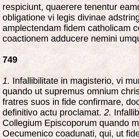
respiciunt, quaerere tenentur ea
obligatione vi legis divinae adstri
amplectendam fidem catholicam c
coactionem adducere nemini umqu
749
1.
Infallibilitate in magisterio, vi
quando ut supremus omnium christi
fratres suos in fide confirmare, d
definitivo actu proclamat.
2.
Infalli
Collegium Episcoporum quando mag
Oecumenico coadunati, qui, ut fide