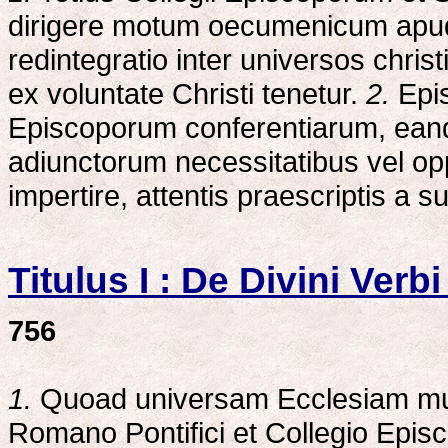
dirigere motum oecumenicum apud ca
redintegratio inter universos chr
ex voluntate Christi tenetur.
2.
Epis
Episcoporum conferentiarum, eand
adiunctorum necessitatibus vel op
impertire, attentis praescriptis a s
Titulus I : De Divini Verbi
756
1.
Quoad universam Ecclesiam mun
Romano Pontifici et Collegio Ep