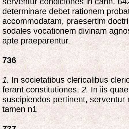
serventur condiciones in cann. 64
determinare debet rationem probation
accommodatam, praesertim doctrina
sodales vocationem divinam agnos
apte praeparentur.
736
1.
In societatibus clericalibus clerici
ferant constitutiones.
2.
In iis qua
suscipiendos pertinent, serventur
tamen n1
737