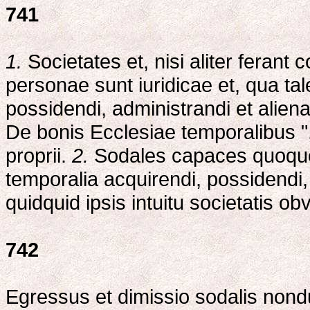
741
1.
Societates et, nisi aliter ferant
personae sunt iuridicae et, qua ta
possidendi, administrandi et alien
De bonis Ecclesiae temporalibus ",
proprii.
2.
Sodales capaces quoque 
temporalia acquirendi, possidendi,
quidquid ipsis intuitu societatis obv
742
Egressus et dimissio sodalis nondu