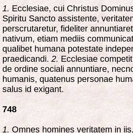
1.
Ecclesiae, cui Christus Dominus 
Spiritu Sancto assistente, veritate
perscrutaretur, fideliter annuntiare
nativum, etiam mediis communication
qualibet humana potestate indep
praedicandi.
2.
Ecclesiae competit 
de ordine sociali annuntiare, necn
humanis, quatenus personae huma
salus id exigant.
748
1.
Omnes homines veritatem in ii