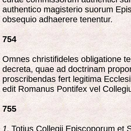
authentico magisterio suorum Episc
obsequio adhaerere tenentur.
754
Omnes christifideles obligatione t
decreta, quae ad doctrinam propo
proscribendas fert legitima Ecclesi
edit Romanus Pontifex vel Colleg
755
1.
Totius Collegii Episcoporum et S