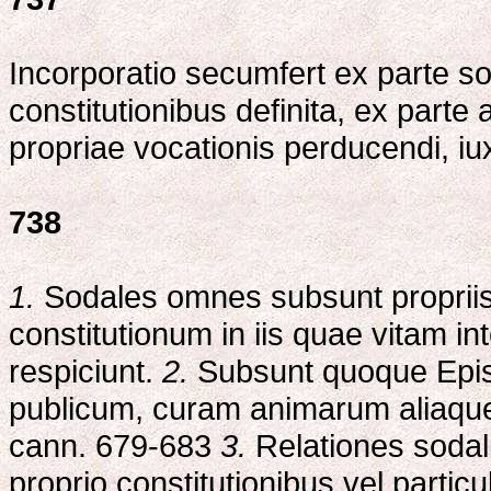
Incorporatio secumfert ex parte sod
constitutionibus definita, ex part
propriae vocationis perducendi, iux
738
1.
Sodales omnes subsunt proprii
constitutionum in iis quae vitam in
respiciunt.
2.
Subsunt quoque Episc
publicum, curam animarum aliaque 
cann. 679-683
3.
Relationes sodal
proprio constitutionibus vel partic