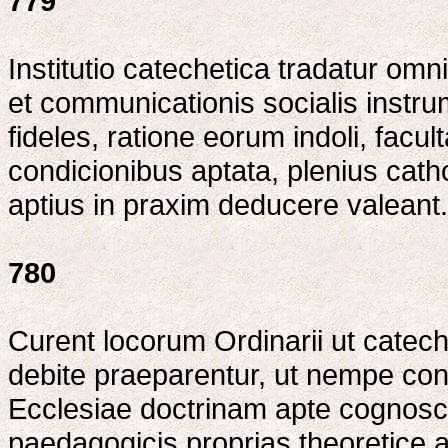
779
Institutio catechetica tradatur omnib
et communicationis socialis instru
fideles, ratione eorum indoli, facul
condicionibus aptata, plenius ca
aptius in praxim deducere valeant.
780
Curent locorum Ordinarii ut cate
debite praeparentur, ut nempe con
Ecclesiae doctrinam apte cognosca
paedagogicis proprias theoretice a