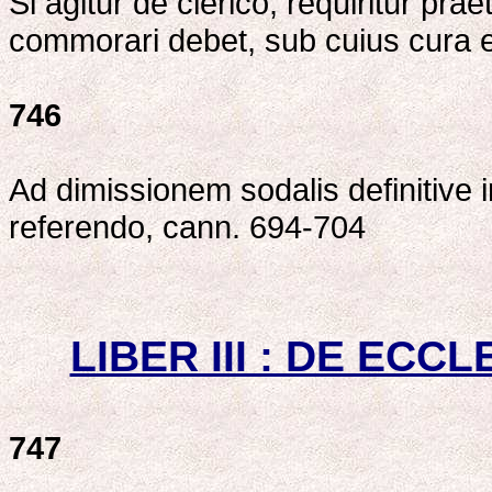
Si agitur de clerico, requiritur pra
commorari debet, sub cuius cura 
746
Ad dimissionem sodalis definitive 
referendo, cann. 694-704
LIBER III : DE EC
747