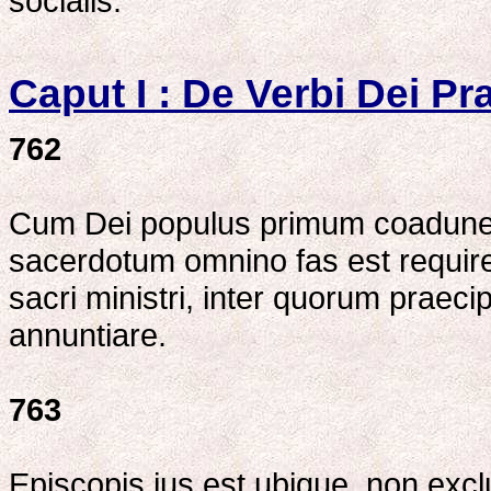
socialis.
Caput I : De Verbi Dei Pr
762
Cum Dei populus primum coadunetu
sacerdotum omnino fas est requir
sacri ministri, inter quorum praec
annuntiare.
763
Episcopis ius est ubique, non exclus