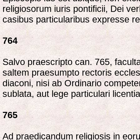
religiosorum iuris pontificii, Dei v
casibus particularibus expresse re
764
Salvo praescripto can. 765, facul
saltem praesumpto rectoris eccles
diaconi, nisi ab Ordinario competen
sublata, aut lege particulari licent
765
Ad praedicandum religiosis in eorum 