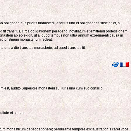
obligationibus prioris monasterii, alterius iura et obligationes suscipit et, si
 fit transitus, circa obligationem peragendi novitiatum et emittendi professionem;
 monasterii ab eo exigit, ut aliquod tempus non ultra annum experimenti causa in
t ad pristinum monasterium redeat.
turis a die transitus monasterio, ad quod transitus fit.
um est, audito Superiore monasterii sui iuris una cum suo consilio.
tate et caritate.
abitum monasticum debet deponere; perdurante tempore exclaustrationis caret voce