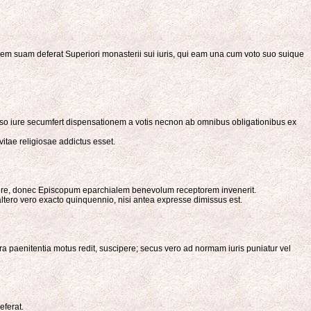
nem suam deferat Superiori monasterii sui iuris, qui eam una cum voto suo suique
 ipso iure secumfert dispensationem a votis necnon ab omnibus obligationibus ex
vitae religiosae addictus esset.
ercere, donec Episcopum eparchialem benevolum receptorem invenerit.
ltero vero exacto quinquennio, nisi antea expresse dimissus est.
a paenitentia motus redit, suscipere; secus vero ad normam iuris puniatur vel
eferat.