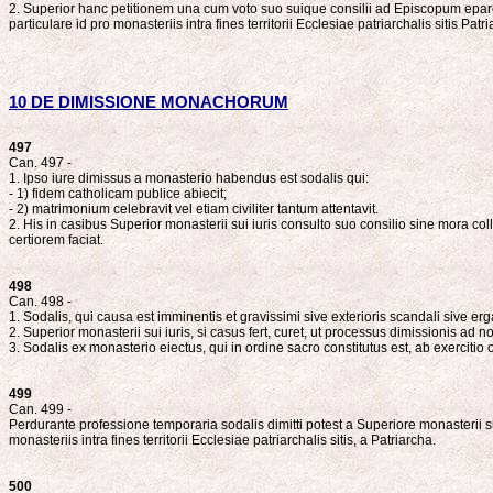
2. Superior hanc petitionem una cum voto suo suique consilii ad Episcopum eparchi
particulare id pro monasteriis intra fines territorii Ecclesiae patriarchalis sitis Patr
10 DE DIMISSIONE MONACHORUM
497
Can. 497 -
1. Ipso iure dimissus a monasterio habendus est sodalis qui:
- 1) fidem catholicam publice abiecit;
- 2) matrimonium celebravit vel etiam civiliter tantum attentavit.
2. His in casibus Superior monasterii sui iuris consulto suo consilio sine mora c
certiorem faciat.
498
Can. 498 -
1. Sodalis, qui causa est imminentis et gravissimi sive exterioris scandali sive e
2. Superior monasterii sui iuris, si casus fert, curet, ut processus dimissionis ad
3. Sodalis ex monasterio eiectus, qui in ordine sacro constitutus est, ab exercitio o
499
Can. 499 -
Perdurante professione temporaria sodalis dimitti potest a Superiore monasterii 
monasteriis intra fines territorii Ecclesiae patriarchalis sitis, a Patriarcha.
500