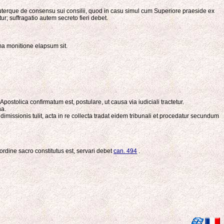
uterque de consensu sui consilii, quod in casu simul cum Superiore praeside ex
ur; suffragatio autem secreto fieri debet.
ima monitione elapsum sit.
stolica confirmatum est, postulare, ut causa via iudiciali tractetur.
ha.
 dimissionis tulit, acta in re collecta tradat eidem tribunali et procedatur secundum
ordine sacro constitutus est, servari debet
can. 494
.