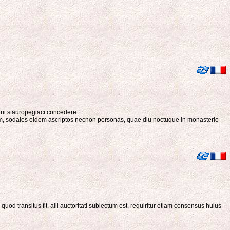
rii stauropegiaci concedere.
um, sodales eidem ascriptos necnon personas, quae diu noctuque in monasterio
d transitus fit, alii auctoritati subiectum est, requiritur etiam consensus huius