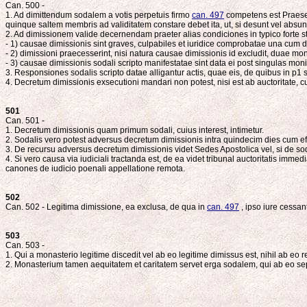
Can. 500 -
1. Ad dimittendum sodalem a votis perpetuis firmo
can. 497
competens est Praeses
quinque saltem membris ad validitatem constare debet ita, ut, si desunt vel absunt 
2. Ad dimissionem valide decernendam praeter alias condiciones in typico forte stat
- 1) causae dimissionis sint graves, culpabiles et iuridice comprobatae una cum 
- 2) dimissioni praecesserint, nisi natura causae dimissionis id excludit, duae 
- 3) causae dimissionis sodali scripto manifestatae sint data ei post singulas mon
3. Responsiones sodalis scripto datae alligantur actis, quae eis, de quibus in p1 
4. Decretum dimissionis exsecutioni mandari non potest, nisi est ab auctoritate,
501
Can. 501 -
1. Decretum dimissionis quam primum sodali, cuius interest, intimetur.
2. Sodalis vero potest adversus decretum dimissionis intra quindecim dies cum eff
3. De recursu adversus decretum dimissionis videt Sedes Apostolica vel, si de sodali
4. Si vero causa via iudiciali tractanda est, de ea videt tribunal auctoritatis imme
canones de iudicio poenali appellatione remota.
502
Can. 502 - Legitima dimissione, ea exclusa, de qua in
can. 497
, ipso iure cessan
503
Can. 503 -
1. Qui a monasterio legitime discedit vel ab eo legitime dimissus est, nihil ab eo
2. Monasterium tamen aequitatem et caritatem servet erga sodalem, qui ab eo se