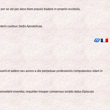
 se vel per alios illam populo tradere in propriis ecclesiis.
eteris casibus Sedis Apostolicae.
tinuerit et saltem sex annos a die perpetuae professionis computandos vitam in
onasterii invenitur, requiritur insuper consensus scripto datus Episcopi