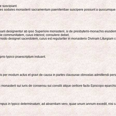
 suscipiant.
es sodales monasterii sacramentum paenitentiae suscipere possunt a quocumque sa
ssarii designentur ab ipso Superiore monasterii, si de presbyteris-monachis eiusdem
vie communitatem, cuius interest, consulere debet.
 modo designet sacerdotem, cuius est regulariter in monasterio Divinam Liturgiam 
rio typico praescriptum induant.
oris per modum actus et gravi de causa in partes clausurae obnoxias admittendi pe
monasterii sui iuris de consensu sui consilii atque certiore facto Episcopo eparchia
us in typico determinatum; ad absentiam vero, quae unum annum excedit, nisi causa st