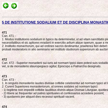
5 DE INSTITUTIONE SODALIUM ET DE DISCIPLINA MONAST
471
Can. 471 -
1. Modus institutionis sodalium in typico ita determinetur, ut ad vitam sanctita
necessitatibus et sic aptiores evadant in exercitio artium atque operum, quae a 
2. Institutio monachorum, qui ad ordines sacros destinantur, praeterea fieri debe
probati moderatoris in alio seminario vel instituto studiorum superiorum ab auctor
472
Can. 472 - Superior monasterii sui iuris ad normam typici dare potest suis sodali
vel, si de monasterio stauropegiaco agitur, Episcopo a Patriarcha designato.
473
Can. 473 -
1. In singulis monasteriis laudes divinae cottidie celebrentur ad normam typici et
2. Curent Superiores monasteriorum, ut omnes sodales ad normam typici:
- 1) legitime non impediti cottidie laudibus divinis atque Divinae Liturgiae, quotie
- 2) libere ac frequenter ad patres spirituales et confessarios accedere possint;
- 3) quotannis per aliquot dies recessui spirituali vacent.
474