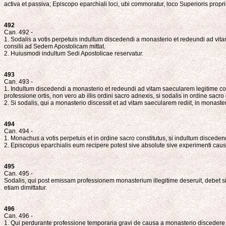
activa et passiva; Episcopo eparchiali loci, ubi commoratur, loco Superioris propri
492
Can. 492 -
1. Sodalis a votis perpetuis indultum discedendi a monasterio et redeundi ad vi
consilii ad Sedem Apostolicam mittat.
2. Huiusmodi indultum Sedi Apostolicae reservatur.
493
Can. 493 -
1. Indultum discedendi a monasterio et redeundi ad vitam saecularem legitime con
professione ortis, non vero ab illis ordini sacro adnexis, si sodalis in ordine sacro 
2. Si sodalis, qui a monasterio discessit et ad vitam saecularem rediit, in monast
494
Can. 494 -
1. Monachus a votis perpetuis et in ordine sacro constitutus, si indultum disce
2. Episcopus eparchialis eum recipere potest sive absolute sive experimenti caus
495
Can. 495 -
Sodalis, qui post emissam professionem monasterium illegitime deseruit, debet si
etiam dimittatur.
496
Can. 496 -
1. Qui perdurante professione temporaria gravi de causa a monasterio discedere et