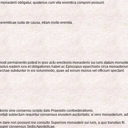
monasterii obligatur, quatenus cum vita eremitica componi possunt.
 eremiticae iusta de causa, etiam invito eremita.
odi permanentis potest in ipso actu erectionis monasterio sui iuris statum monaste
 solus eadem iura et obligationes habet ac Episcopus eparchialis circa monasteri
iarchae subduntur in eis solummodo, quae ad eorum munus vel officium spectant.
tionis sine consensu scripto dato Praesidis confoederationis.
ti subiectum requiritur consensus eiusdem auctoritatis; si vero monasterium, ad quo
are non possunt nisi consulto Superiore monasterii sui iuris, a quo transitus fit.
 insuper consensus Sedis Apostolicae.