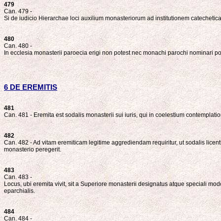
479
Can. 479 -
Si de iudicio Hierarchae loci auxilium monasteriorum ad institutionem catechetica
480
Can. 480 -
In ecclesia monasterii paroecia erigi non potest nec monachi parochi nominari poss
6 DE EREMITIS
481
Can. 481 - Eremita est sodalis monasterii sui iuris, qui in coelestium contemplat
482
Can. 482 - Ad vitam eremiticam legitime aggrediendam requiritur, ut sodalis licen
monasterio peregerit.
483
Can. 483 -
Locus, ubi eremita vivit, sit a Superiore monasterii designatus atque speciali mod
eparchialis.
484
Can. 484 -