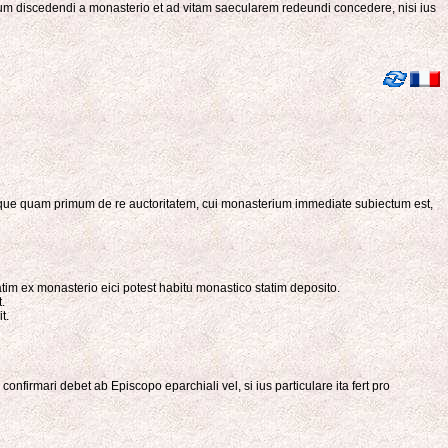
dultum discedendi a monasterio et ad vitam saecularem redeundi concedere, nisi ius
e, atque quam primum de re auctoritatem, cui monasterium immediate subiectum est,
atim ex monasterio eici potest habitu monastico statim deposito.
.
t.
 confirmari debet ab Episcopo eparchiali vel, si ius particulare ita fert pro