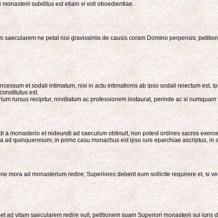
i monasterii subditus est etiam vi voti oboedientiae.
tam saecularem ne petat nisi gravissimis de causis coram Domino perpensis; petitio
cessum et sodali intimatum, nisi in actu intimationis ab ipso sodali reiectum est,
constitutus est.
erium rursus recipitur, novitiatum ac professionem instaurat, perinde ac si numquam 
dendi a monasterio et redeundi ad saeculum obtinuit, non potest ordines sacros ex
a ad quinquennium; in primo casu monachus est ipso iure eparchiae ascriptus, in a
ne mora ad monasterium redire; Superiores debent eum sollicite requirere et, si ver
 ad vitam saecularem redire vult, petitionem suam Superiori monasterii sui iuris d