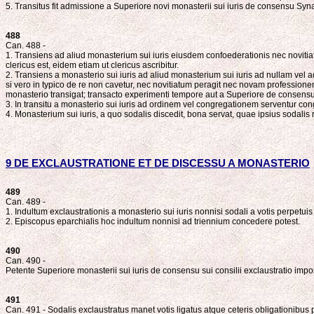
5. Transitus fit admissione a Superiore novi monasterii sui iuris de consensu Syn
488
Can. 488 -
1. Transiens ad aliud monasterium sui iuris eiusdem confoederationis nec novitiatum 
clericus est, eidem etiam ut clericus ascribitur.
2. Transiens a monasterio sui iuris ad aliud monasterium sui iuris ad nullam vel 
si vero in typico de re non cavetur, nec novitiatum peragit nec novam professionem 
monasterio transigat; transacto experimenti tempore aut a Superiore de consensu 
3. In transitu a monasterio sui iuris ad ordinem vel congregationem serventur co
4. Monasterium sui iuris, a quo sodalis discedit, bona servat, quae ipsius sodalis 
9 DE EXCLAUSTRATIONE ET DE DISCESSU A MONASTERIO
489
Can. 489 -
1. Indultum exclaustrationis a monasterio sui iuris nonnisi sodali a votis perpetu
2. Episcopus eparchialis hoc indultum nonnisi ad triennium concedere potest.
490
Can. 490 -
Petente Superiore monasterii sui iuris de consensu sui consilii exclaustratio impo
491
Can. 491 - Sodalis exclaustratus manet votis ligatus atque ceteris obligationib