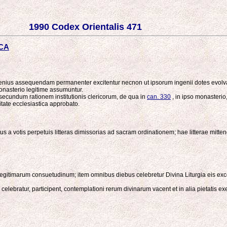
1990 Codex Orientalis 471
ICA
tis plenius assequendam permanenter excitentur necnon ut ipsorum ingenii dotes evo
monasterio legitime assumuntur.
t secundum rationem institutionis clericorum, de qua in
can. 330
, in ipso monasteri
itate ecclesiastica approbato.
bus a votis perpetuis litteras dimissorias ad sacram ordinationem; hae litterae mit
 legitimarum consuetudinum; item omnibus diebus celebretur Divina Liturgia eis excep
s celebratur, participent, contemplationi rerum divinarum vacent et in alia pietatis e