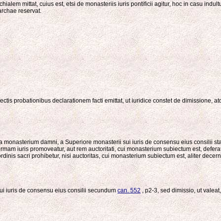
alem mittat, cuius est, etsi de monasteriis iuris pontificii agitur, hoc in casu in
iarchae reservat.
ollectis probationibus declarationem facti emittat, ut iuridice constet de dimission
rga monasterium damni, a Superiore monasterii sui iuris de consensu eius consilii st
 normam iuris promoveatur, aut rem auctoritati, cui monasterium subiectum est, deferat
rdinis sacri prohibetur, nisi auctoritas, cui monasterium subiectum est, aliter decerni
sui iuris de consensu eius consilii secundum
can. 552
, p2-3, sed dimissio, ut valeat,