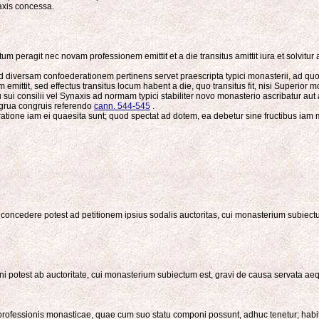
axis concessa.
peragit nec novam professionem emittit et a die transitus amittit iura et solvitur ab 
ad diversam confoederationem pertinens servet praescripta typici monasterii, ad quod
emittit, sed effectus transitus locum habent a die, quo transitus fit, nisi Superior
sui consilii vel Synaxis ad normam typici stabiliter novo monasterio ascribatur au
ngrua congruis referendo
cann. 544-545
.
ratione iam ei quaesita sunt; quod spectat ad dotem, ea debetur sine fructibus iam ma
is concedere potest ad petitionem ipsius sodalis auctoritas, cui monasterium subiect
ni potest ab auctoritate, cui monasterium subiectum est, gravi de causa servata aequi
us professionis monasticae, quae cum suo statu componi possunt, adhuc tenetur; h