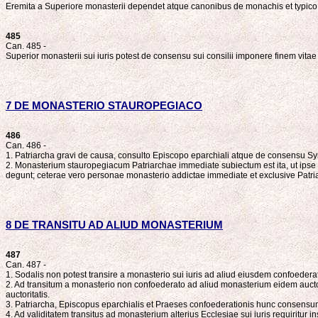
Eremita a Superiore monasterii dependet atque canonibus de monachis et typico 
485
Can. 485 -
Superior monasterii sui iuris potest de consensu sui consilii imponere finem vitae
7 DE MONASTERIO STAUROPEGIACO
486
Can. 486 -
1. Patriarcha gravi de causa, consulto Episcopo eparchiali atque de consensu Syn
2. Monasterium stauropegiacum Patriarchae immediate subiectum est ita, ut ipse
degunt; ceterae vero personae monasterio addictae immediate et exclusive Patr
8 DE TRANSITU AD ALIUD MONASTERIUM
487
Can. 487 -
1. Sodalis non potest transire a monasterio sui iuris ad aliud eiusdem confoedera
2. Ad transitum a monasterio non confoederato ad aliud monasterium eidem auctorita
auctoritatis.
3. Patriarcha, Episcopus eparchialis et Praeses confoederationis hunc consensum d
4. Ad validitatem transitus ad monasterium alterius Ecclesiae sui iuris requiritur