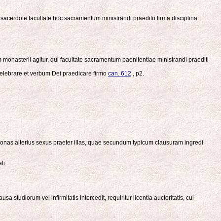
cerdote facultate hoc sacramentum ministrandi praedito firma disciplina
 monasterii agitur, qui facultate sacramentum paenitentiae ministrandi praediti
celebrare et verbum Dei praedicare firmo
can. 612
, p2.
rsonas alterius sexus praeter illas, quae secundum typicum clausuram ingredi
li.
udiorum vel infirmitatis intercedit, requiritur licentia auctoritatis, cui