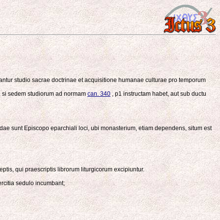
lvantur studio sacrae doctrinae et acquisitione humanae culturae pro temporum
o, si sedem studiorum ad normam
can. 340
, p1 instructam habet, aut sub ductu
tendae sunt Episcopo eparchiali loci, ubi monasterium, etiam dependens, situm est
tis, qui praescriptis librorum liturgicorum excipiuntur.
xercitia sedulo incumbant;