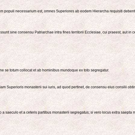
m populi necessarium est, omnes Superiores ab eodem Hierarcha requisiti debent per
unt sine consensu Patriarchae intra fines territorii Ecclesiae, cui praeest, aut in c
ione se totum collocat et ab hominibus mundoque ex toto segregatur.
tiam Superioris monasterii sui iuris, ad quod pertinet, de consensu eius consilii ob
o a saeculo et a ceteris partibus monasterii segregatus; si vero locus extra saepta m