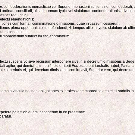
 confoederationis monasticae vel Superior monasterii sui iuris non confoederati, 
ordinarii consiliarii, alii ad normam typici vel statutorum confoederationis advocent
utas requiritur, ut:
defectu emendationis;
monitiones cum formali comminatione dimissionis, quae in cassum cesserunt;
itiones plena opportunitate se defendendi; 4. tempus utile in typico statutum ab ult
submittenda sunt.
 cui monasterium subiectum est, approbatum.
ectu suspensivo sive recursum interponere sive, nisi decretum dimissionis a Sede Apo
 agitur, qui domicilium intra fines territorii Ecclesiae patriarchalis habet, Patriarc
diate superioris ei, qui decretum dimissionis confirmavit; Superior vero, qui decretum
t omnia vincula necnon obligationes ex professione monastica orta et, si sodalis in 
 repetere potest ob quamlibet operam in eo praestitam.
paratur.