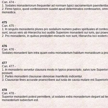
Can. 474 -
1. Sodales monasteriorum frequenter ad normam typici sacramentum paenitentiae
2. Firmo typico, quod confessionem suadet apud determinatos confessarios, omn
monastica.
475
Can. 475 -
1. In singulis monasteriis plures pro sodalium numero patres spirituales et confe
sunt, secus vero ab Hierarcha loci audito Superiore monasterii sui iuris, qui prae
2. Pro monasteriis, in quibus presbyteri-monachi non sunt, Hierarcha loci eodem
476
Can. 476 -
Sodales monasterii tam intra quam extra monasterium habitum monasticum a prop
477
Can. 477 -
1. In monasterio servetur clausura modo in typico praescripto, salvo iure Superi
possunt.
2. Partes monasterii clausurae obnoxiae manifesto indicentur.
3. Clausurae fines accurate praescribere aut iusta de causa mutare est Superioris 
478
Can. 478 -
Superior monasterii potest permittere, ut sodales extra monasterium degant ad temp
monasterium subiectum est.