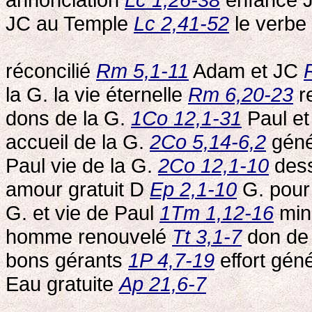
JC au Temple
Lc 2,41-52
le verbe 
réconcilié
Rm 5,1-11
Adam et JC
la G. la vie éternelle
Rm 6,20-23
r
dons de la G.
1Co 12,1-31
Paul et
accueil de la G.
2Co 5,14-6,2
géné
Paul vie de la G.
2Co 12,1-10
dess
amour gratuit D
Ep 2,1-10
G. pour
G. et vie de Paul
1Tm 1,12-16
mini
homme renouvelé
Tt 3,1-7
don de
bons gérants
1P 4,7-19
effort gén
Eau gratuite
Ap 21,6-7