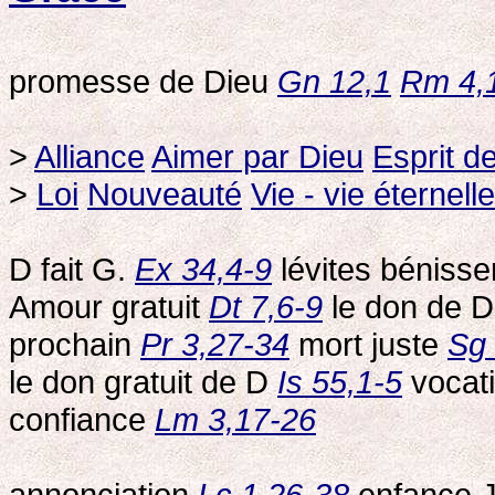
promesse de Dieu
Gn 12,1
Rm 4,
>
Alliance
Aimer par Dieu
Esprit d
>
Loi
Nouveauté
Vie - vie éternelle
D fait G.
Ex 34,4-9
lévites béniss
Amour gratuit
Dt 7,6-9
le don de 
prochain
Pr 3,27-34
mort juste
Sg 
le don gratuit de D
Is 55,1-5
vocat
confiance
Lm 3,17-26
annonciation
Lc 1,26-38
enfance 