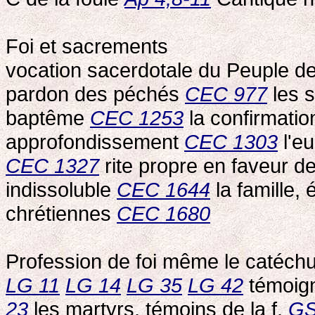
Foi et sacrements
vocation sacerdotale du Peuple d
pardon des péchés
CEC 977
les s
baptême
CEC 1253
la confirmatio
approfondissement
CEC 1303
l'eu
CEC 1327
rite propre en faveur 
indissoluble
CEC 1644
la famille,
chrétiennes
CEC 1680
Profession de foi même le catéc
LG 11
LG 14
LG 35
LG 42
témoig
23
les martyrs, témoins de la f.
GS