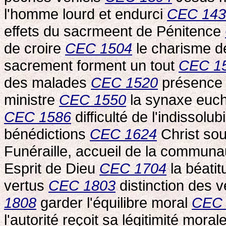
l'homme lourd et endurci
CEC 143
effets du sacrmeent de Pénitence
de croire
CEC 1504
le charisme d
sacrement forment un tout
CEC 1
des malades
CEC 1520
présence 
ministre
CEC 1550
la synaxe euch
CEC 1586
difficulté de l'indissolu
bénédictions
CEC 1624
Christ sou
Funéraille, accueil de la commun
Esprit de Dieu
CEC 1704
la béatit
vertus
CEC 1803
distinction des 
1808
garder l'équilibre moral
CEC 
l'autorité reçoit sa légitimité moral