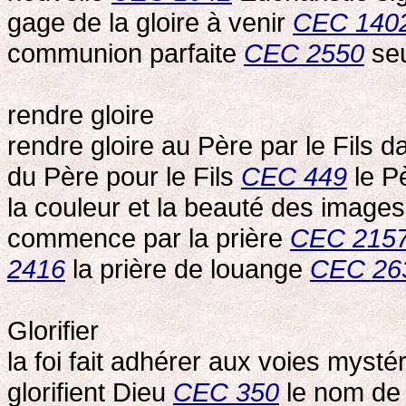
gage de la gloire à venir
CEC 140
communion parfaite
CEC 2550
seu
rendre gloire
rendre gloire au Père par le Fils d
du Père pour le Fils
CEC 449
le Pè
la couleur et la beauté des image
commence par la prière
CEC 215
2416
la prière de louange
CEC 26
Glorifier
la foi fait adhérer aux voies myst
glorifient Dieu
CEC 350
le nom de