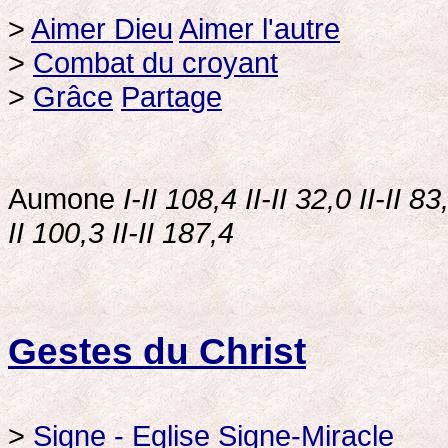
>
Aimer Dieu
Aimer l'autre
>
Combat du croyant
>
Grâce
Partage
Aumone
I-II 108,4
II-II 32,0 II-II 83
II 100,3 II-II 187,4
Gestes du Christ
>
Signe - Eglise
Signe-Miracle