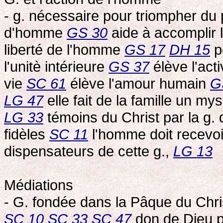
- g. nécessaire pour triompher d
d'homme
GS 30
aide à accomplir 
liberté de l'homme
GS 17
DH 15
pe
l'unitè intérieure
GS 37
élève l'acti
vie
SC 61
élève l'amour humain
G
LG 47
elle fait de la famille un my
LG 33
témoins du Christ par la g. 
fidèles
SC 11
l'homme doit recevo
dispensateurs de cette g.,
LG 13
Médiations
- G. fondée dans la Pâque du Chr
SC 10
SC 33
SC 47
don de Dieu 