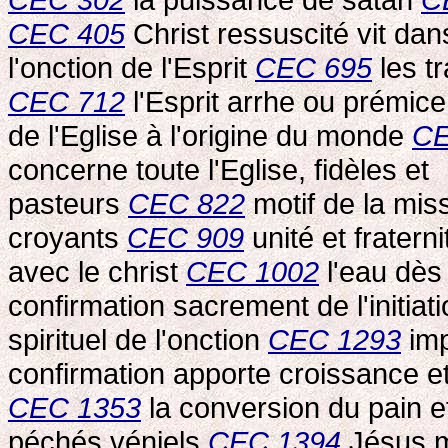
CEC 405
Christ ressuscité vit dan
l'onction de l'Esprit
CEC 695
les t
CEC 712
l'Esprit arrhe ou prémic
de l'Eglise à l'origine du monde
CE
concerne toute l'Eglise, fidèles et
pasteurs
CEC 822
motif de la mis
croyants
CEC 909
unité et fraterni
avec le christ
CEC 1002
l'eau dès
confirmation sacrement de l'initiat
spirituel de l'onction
CEC 1293
imp
confirmation apporte croissance 
CEC 1353
la conversion du pain e
péchés véniels
CEC 1394
Jésus 