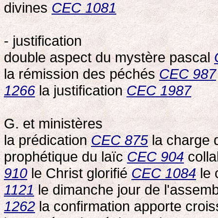
divines
CEC 1081
- justification
double aspect du mystère pascal
la rémission des péchés
CEC 987
1266
la justification
CEC 1987
G. et ministères
la prédication
CEC 875
la charge d
prophétique du laïc
CEC 904
colla
910
le Christ glorifié
CEC 1084
le 
1121
le dimanche jour de l'assem
1262
la confirmation apporte cro