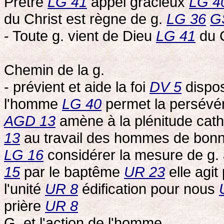
Prêtre
LG 41
appel gracieux
LG 4
du Christ est règne de g.
LG 36
G
- Toute g. vient de Dieu
LG 41
du 
Chemin de la g.
- prévient et aide la foi
DV 5
dispos
l'homme
LG 40
permet la persév
AGD 13
amène à la plénitude cat
13
au travail des hommes de bon
LG 16
considérer la mesure de g.
15
par le baptême
UR 23
elle agit
l'unité
UR 8
édification pour nous
prière
UR 8
G. et l'action de l'homme