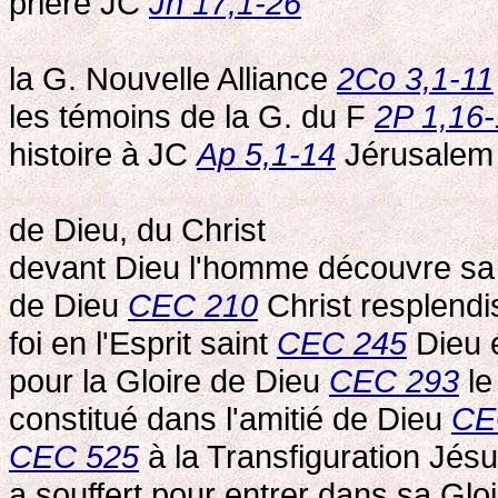
prière JC
Jn 17,1-26
la G. Nouvelle Alliance
2Co 3,1-11
les témoins de la G. du F
2P 1,16
histoire à JC
Ap 5,1-14
Jérusalem
de Dieu, du Christ
devant Dieu l'homme découvre sa
de Dieu
CEC 210
Christ resplendi
foi en l'Esprit saint
CEC 245
Dieu é
pour la Gloire de Dieu
CEC 293
le
constitué dans l'amitié de Dieu
CE
CEC 525
à la Transfiguration Jésu
a souffert pour entrer dans sa Glo