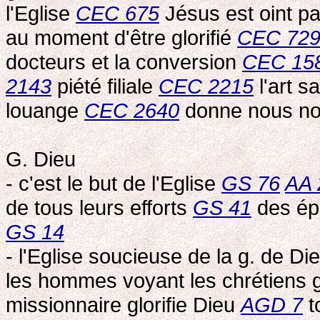
l'Eglise
CEC 675
Jésus est oint pa
au moment d'être glorifié
CEC 72
docteurs et la conversion
CEC 15
2143
piété filiale
CEC 2215
l'art s
louange
CEC 2640
donne nous no
G. Dieu
- c'est le but de l'Eglise
GS 76
AA 
de tous leurs efforts
GS 41
des é
GS 14
- l'Eglise soucieuse de la g. de Di
les hommes voyant les chrétiens gl
missionnaire glorifie Dieu
AGD 7
t