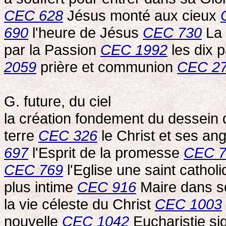
CEC 628
Jésus monté aux cieux
690
l'heure de Jésus
CEC 730
La 
par la Passion
CEC 1992
les dix p
2059
prière et communion
CEC 2
G. future, du ciel
la création fondement du dessein 
terre
CEC 326
le Christ et ses an
697
l'Esprit de la promesse
CEC 7
CEC 769
l'Eglise une saint cathol
plus intime
CEC 916
Maire dans 
la vie céleste du Christ
CEC 1003
nouvelle
CEC 1042
Eucharistie s