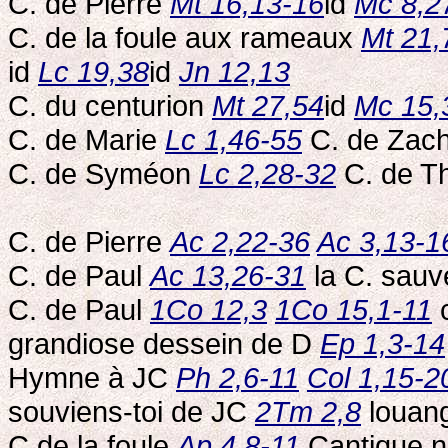
C. de Pierre
Mt 16,13-16
id
Mc 8,2
C. de la foule aux rameaux
Mt 21,
id
Lc 19,38
id
Jn 12,13
C. du centurion
Mt 27,54
id
Mc 15,
C. de Marie
Lc 1,46-55
C. de Zac
C. de Syméon
Lc 2,28-32
C. de 
C. de Pierre
Ac 2,22-36
Ac 3,13-1
C. de Paul
Ac 13,26-31
la C. sau
C. de Paul
1Co 12,3
1Co 15,1-11
c
grandiose dessein de D
Ep 1,3-14
Hymne à JC
Ph 2,6-11
Col 1,15-2
souviens-toi de JC
2Tm 2,8
louan
C de la foule
Ap 4,8-11
Cantique 