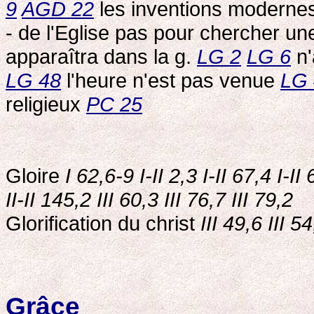
9
AGD 22
les inventions moderne
- de l'Eglise pas pour chercher un
apparaîtra dans la g.
LG 2
LG 6
n'
LG 48
l'heure n'est pas venue
LG 
religieux
PC 25
Gloire
I 62,6-9 I-II 2,3 I-II 67,4 I-II
II-II 145,2
III 60,3 III 76,7 III 79,2
Glorification du christ
III 49,6 III 5
Grâce