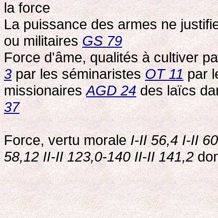
la force
La puissance des armes ne justifie 
ou militaires
GS 79
Force d'âme, qualités à cultiver p
3
par les séminaristes
OT 11
par l
missionaires
AGD 24
des laïcs da
37
Force, vertu morale
I-II 56,4 I-II 6
58,12 II-II 123,0-140 II-II 141,2
do