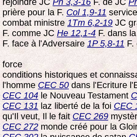
rejoindre JC
Ph 3,3-16
F. de JC
P
prière pour la F.
Col 1,9-11
servic
combat ministre
1Tm 6,2-19
JC gr
F. comme JC
He 12,1-4
F. dans l
F. face à l'Adversaire
1P 5,8-11
F.
force
conditions historiques et connais
l'homme
CEC 50
dans l'Ecriture l'
CEC 104
le Nouveau Testament
C
CEC 131
laz liberté de la foi
CEC 
qu'Il veut, Il le fait
CEC 269
mystèr
CEC 272
monde créé pour la Gloi
CEC 302
la puissance de satan
C