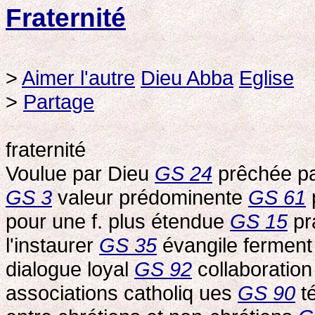
Fraternité
>
Aimer l'autre
Dieu Abba
Eglise
>
Partage
fraternité
Voulue par Dieu
GS 24
prêchée pa
GS 3
valeur prédominente
GS 61
pour une f. plus étendue
GS 15
pr
l'instaurer
GS 35
évangile ferment
dialogue loyal
GS 92
collaboration
associations catholiq ues
GS 90
t