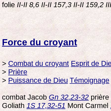
folie
II-II 8,6 II-II 157,3 II-II 159,2 I
Force du croyant
>
Combat du croyant
Esprit de Di
>
Prière
>
Puissance de Dieu
Témoignage
combat Jacob
Gn 32,23-32
prière
Goliath
1S 17,32-51
Mont Carmel