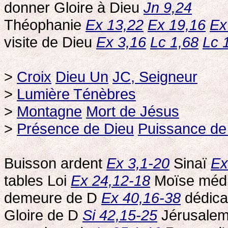
donner Gloire à Dieu
Jn 9,24
Théophanie
Ex 13,22
Ex 19,16
Ex
visite de Dieu
Ex 3,16
Lc 1,68
Lc 
>
Croix
Dieu Un
JC, Seigneur
>
Lumière Ténèbres
>
Montagne
Mort de Jésus
>
Présence de Dieu
Puissance de
Buisson ardent
Ex 3,1-20
Sinaï
Ex
tables Loi
Ex 24,12-18
Moïse méd
demeure de D
Ex 40,16-38
dédica
Gloire de D
Si 42,15-25
Jérusalem