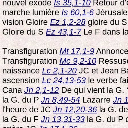
nouvel exode
Is 35,1-10
Retour d'
marche lumière
Is 60,1-6
Jérusale
vision Gloire
Ez 1,2-28
gloire du 
Gloire du S
Ez 43,1-7
Le F dans l
Transfiguration
Mt 17,1-9
Annonce 
Transfiguration
Mc 9,2-10
Ressus
naissance
Lc 2,1-20
JC et Jean B
ascension
Lc 24,13-53
le verbe fa
Cana
Jn 2,1-12
De qui vient la G.
la G. du P
Jn 8,49-54
Lazarre
Jn 
l'heure de JC
Jn 12,20-36
la G. de
la G. du F
Jn 13,31-33
la G. du P 