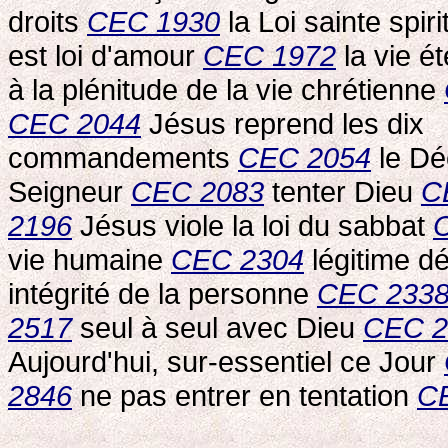
droits
CEC 1930
la Loi sainte spir
est loi d'amour
CEC 1972
la vie ét
à la plénitude de la vie chrétienne
CEC 2044
Jésus reprend les dix
commandements
CEC 2054
le Dé
Seigneur
CEC 2083
tenter Dieu
C
2196
Jésus viole la loi du sabbat
vie humaine
CEC 2304
légitime dé
intégrité de la personne
CEC 233
2517
seul à seul avec Dieu
CEC 2
Aujourd'hui, sur-essentiel ce Jour
2846
ne pas entrer en tentation
C