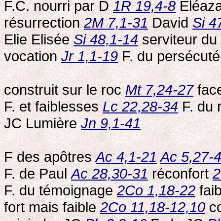
F.C. nourri par D
1R 19,4-8
Eléaz
résurrection
2M 7,1-31
David
Si 4
Elie Elisée
Si 48,1-14
serviteur du
vocation
Jr 1,1-19
F. du persécut
construit sur le roc
Mt 7,24-27
fac
F. et faiblesses
Lc 22,28-34
F. du 
JC Lumière
Jn 9,1-41
F des apôtres
Ac 4,1-21
Ac 5,27-
F. de Paul
Ac 28,30-31
réconfort
2
F. du témoignage
2Co 1,18-22
fai
fort mais faible
2Co 11,18-12,10
co