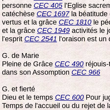
personne
CEC 405
l'Eglise sacre
catéchèse
CEC 1697
la béatitude 
vertus et la grâce
CEC 1810
le pé
et la grâce
CEC 1949
activités le
l'esprit
CEC 2541
l'oraison est un
G. de Marie
Pleine de Grâce
CEC 490
réjouis
dans son Assomption
CEC 966
G. et fierté
Dieu et le temps
CEC 600
Pour jug
Temps de l'accueil ou du rejet de 