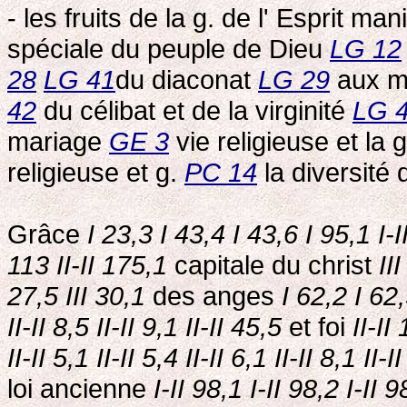
- les fruits de la g. de l' Esprit ma
spéciale du peuple de Dieu
LG 12
28
LG 41
du diaconat
LG 29
aux mi
42
du célibat et de la virginité
LG 
mariage
GE 3
vie religieuse et la
religieuse et g.
PC 14
la diversité
Grâce
I 23,3 I 43,4 I 43,6 I 95,1
I-
113
II-II 175,1
capitale du christ
II
27,5 III 30,1
des anges
I 62,2 I 62
II-II 8,5 II-II 9,1 II-II 45,5
et foi
II-II 
II-II 5,1 II-II 5,4 II-II 6,1 II-II 8,1 II-
loi ancienne
I-II 98,1 I-II 98,2 I-II 9