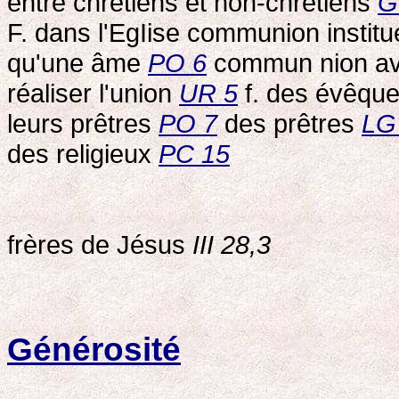
entre chrétiens et non-chrétiens
G
F. dans l'EgIise communion institu
qu'une âme
PO 6
commun nion ave
réaliser l'union
UR 5
f. des évêque
leurs prêtres
PO 7
des prêtres
LG
des religieux
PC 15
frères de Jésus
III 28,3
Générosité