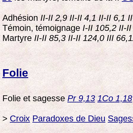
Adhésion
II-II 2,9 II-II 4,1 II-II 6,1 I
Témoin, témoignage
I-II 105,2 II-I
Martyre
II-II 85,3 II-II 124,0 III 66,
Folie
Folie et sagesse
Pr 9,13
1Co 1,18
>
Croix
Paradoxes de Dieu
Sagess