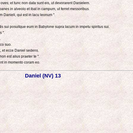
 oves; et tunc non data sunt eis, ut devorarent Danielem.
anes in alveolo et ibat in campum, ut ferret messoribus.
Danieli, qui est in lacu leonum ".
tis sui posuitque eum in Babylone supra lacum in impetu spiritus sui.
s ".
.
oco suo.
t, et ecce Daniel sedens.
n est alius praeter te ".
 sunt in momento coram eo.
Daniel (NV) 13