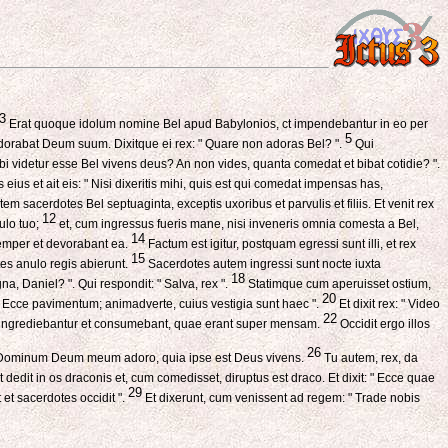
3
Erat quoque idolum nomine Bel apud Babylonios, ct impendebantur in eo per
5
dorabat Deum suum. Dixitque ei rex: " Quare non adoras Bel? ".
Qui
ibi videtur esse Bel vivens deus? An non vides, quanta comedat et bibat cotidie? ".
 eius et ait eis: " Nisi dixeritis mihi, quis est qui comedat impensas has,
em sacerdotes Bel septuaginta, exceptis uxoribus et parvulis et filiis. Et venit rex
12
ulo tuo;
et, cum ingressus fueris mane, nisi inveneris omnia comesta a Bel,
14
emper et devorabant ea.
Factum est igitur, postquam egressi sunt illi, et rex
15
tes anulo regis abierunt.
Sacerdotes autem ingressi sunt nocte iuxta
18
gna, Daniel? ". Qui respondit: " Salva, rex ".
Statimque cum aperuisset ostium,
20
t: " Ecce pavimentum; animadverte, cuius vestigia sunt haec ".
Et dixit rex: " Video
22
ae ingrediebantur et consumebant, quae erant super mensam.
Occidit ergo illos
26
" Dominum Deum meum adoro, quia ipse est Deus vivens.
Tu autem, rex, da
t dedit in os draconis et, cum comedisset, diruptus est draco. Et dixit: " Ecce quae
29
et sacerdotes occidit ".
Et dixerunt, cum venissent ad regem: " Trade nobis