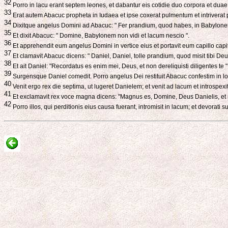
32
Porro in lacu erant septem leones, et dabantur eis cotidie duo corpora et duae
33
Erat autem Abacuc propheta in Iudaea et ipse coxerat pulmentum et intriverat p
34
Dixitque angelus Domini ad Abacuc: " Fer prandium, quod habes, in Babylonem 
35
Et dixit Abacuc: " Domine, Babylonem non vidi et lacum nescio ".
36
Et apprehendit eum angelus Domini in vertice eius et portavit eum capillo capi
37
Et clamavit Abacuc dicens: " Daniel, Daniel, tolle prandium, quod misit tibi Deu
38
Et ait Daniel: "Recordatus es enim mei, Deus, et non dereliquisti diligentes te "
39
Surgensque Daniel comedit. Porro angelus Dei restituit Abacuc confestim in l
40
Venit ergo rex die septima, ut lugeret Danielem; et venit ad lacum et introspexi
41
Et exclamavit rex voce magna dicens: "Magnus es, Domine, Deus Danielis, et no
42
Porro illos, qui perditionis eius causa fuerant, intromisit in lacum; et devorati