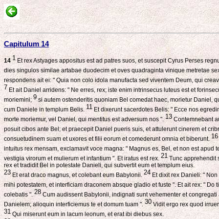
Capitulum 14
1
14
Et rex Astyages appositus est ad patres suos, et suscepit Cyrus Perses reg
dies singulos similae artabae duodecim et oves quadraginta vinique metretae se
respondens ait ei: " Quia non colo idola manufacta sed viventem Deum, qui creavi
7
Et ait Daniel arridens: " Ne erres, rex; iste enim intrinsecus luteus est et forin
9
moriemini;
si autem ostenderitis quoniam Bel comedat haec, morietur Daniel, quia
11
cum Daniele in templum Belis.
Et dixerunt sacerdotes Belis: " Ecce nos egredim
13
morte moriemur, vel Daniel, qui mentitus est adversum nos ".
Contemnebant aut
posuit cibos ante Bel; et praecepit Daniel pueris suis, et attulerunt cinerem et c
16
consuetudinem suam et uxores et filii eorum et comederunt omnia et biberunt.
intuitus rex mensam, exclamavit voce magna: " Magnus es, Bel, et non est apud 
21
vestigia virorum et mulierum et infantium ". Et iratus est rex.
Tunc apprehendit s
rex et tradidit Bel in potestate Danieli, qui subvertit eum et templum eius.
23
24
Et erat draco magnus, et colebant eum Babylonii.
Et dixit rex Danieli: " No
mihi potestatem, et interficiam draconem absque gladio et fuste ". Et ait rex: " Do ti
28
colebatis ".
Cum audissent Babylonii, indignati sunt vehementer et congregati ad
30
Danielem; alioquin interficiemus te et domum tuam ".
Vidit ergo rex quod irrue
31
Qui miserunt eum in lacum leonum, et erat ibi diebus sex.