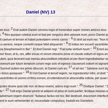
Daniel (NV) 13
2
num eius.
Erat autem Daniel conviva regis et honoratus super omnes amicos eius.
4
x.
Rex quoque colebat eum et ibat per singulos dies adorare eum; porro Daniel a
6
t caelum et terram et habet potestatem omnis carnis ".
Et dixit ad eum rex: "Non t
8
secus aereus, neque comedit neque bibit aliquando ".
Et iratus rex vocavit sacerdotes
10
 blasphemavit in Bel ". Et dixit Daniel regi: " Fiat iuxta verbum tuum ".
Erant aut
ur foras; et tu, rex, affer escas et vinum miscens pone et claude ostium et signa an
em, quia fecerant sub mensa absconditum introitum et per illum ingrediebantur s
ribraverunt per totum templum coram rege solo et egressi clauserunt ostium et signan
17
Surrexit autem rex primo diluculo, et Daniel cum eo;
et ait rex: " Salvane sunt si
19
te dolus quisquam ".
Et risit Daniel et tenuit regem, ne ingrederetur intro, et dixi
acerdotes et uxores et filios eorum, et ostenderunt ei abscondita ostiola, per qu
25
n potes dicere quia iste non sit deus vivens; adora ergo eum ".
Dixitque Daniel: 
27
bi ".
Tulit ergo Daniel picem et adipem et pilos et coxit pariter; fecitque massas e
versum regem dixerunt: "Iudaeus factus est rex; Bel destruxit, draconem interfecit 
rent in eum vehementer et, necessitate compulsus, tradidit eis Danielem.