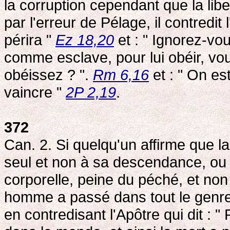
la corruption cependant que la lib
par l'erreur de Pélage, il contredit 
périra "
Ez 18,20
et : " Ignorez-vo
comme esclave, pour lui obéir, vou
obéissez ? ".
Rm 6,16
et : " On es
vaincre "
2P 2,19
.
372
Can. 2. Si quelqu'un affirme que la
seul et non à sa descendance, ou s
corporelle, peine du péché, et non
homme a passé dans tout le genre h
en contredisant l'Apôtre qui dit : 