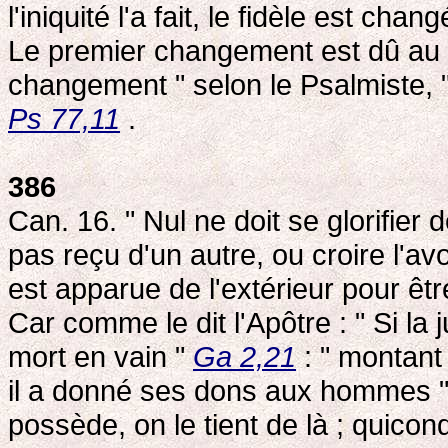
l'iniquité l'a fait, le fidèle est ch
Le premier changement est dû au 
changement " selon le Psalmiste, " 
Ps 77,11
.
386
Can. 16. " Nul ne doit se glorifier 
pas reçu d'un autre, ou croire l'av
est apparue de l'extérieur pour êt
Car comme le dit l'Apôtre : " Si la ju
mort en vain "
Ga 2,21
: " montant 
il a donné ses dons aux hommes "
possède, on le tient de là ; quicon