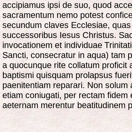
accipiamus ipsi de suo, quod accep
sacramentum nemo potest conficere,
secundum claves Ecclesiae, quas 
successoribus Iesus Christus. Sa
invocationem et individuae Trinitatis 
Sancti, consecratur in aqua) tam p
a quocunque rite collatum proficit
baptismi quisquam prolapsus fuer
paenitentiam reparari. Non solum 
etiam coniugati, per rectam fide
aeternam merentur beatitudinem p