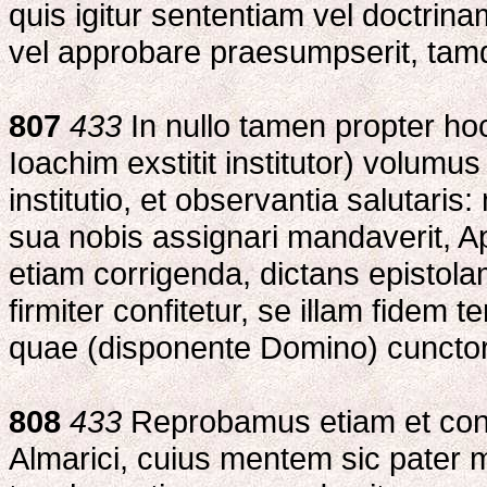
quis igitur sententiam vel doctrin
vel approbare praesumpserit, tam
807
433
In nullo tamen propter ho
Ioachim exstitit institutor) volumus
institutio, et observantia salutar
sua nobis assignari mandaverit, A
etiam corrigenda, dictans epistol
firmiter confitetur, se illam fide
quae (disponente Domino) cunctoru
808
433
Reprobamus etiam et co
Almarici, cuius mentem sic pater m