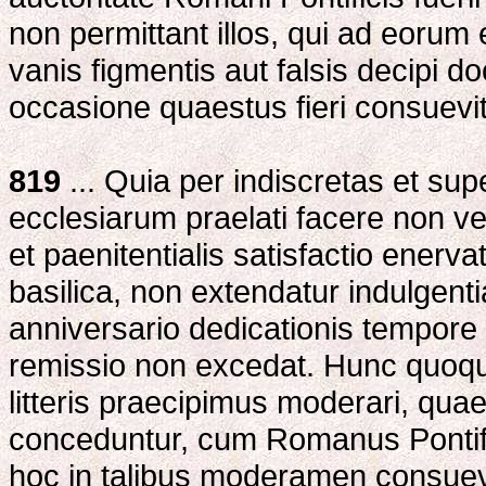
non permittant illos, qui ad eorum
vanis figmentis aut falsis decipi do
occasione quaestus fieri consuevit
819
... Quia per indiscretas et su
ecclesiarum praelati facere non v
et paenitentialis satisfactio enerv
basilica, non extendatur indulgenti
anniversario dedicationis tempore 4
remissio non excedat. Hunc quoq
litteris praecipimus moderari, quae
conceduntur, cum Romanus Pontifex
hoc in talibus moderamen consuev