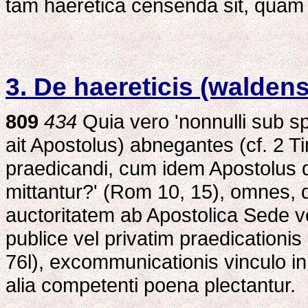
tam haeretica censenda sit, quam
3. De haereticis (walden
809
434
Quia vero 'nonnulli sub sp
ait Apostolus) abnegantes (cf. 2 Ti
praedicandi, cum idem Apostolus d
mittantur?' (Rom 10, 15), omnes, qu
auctoritatem ab Apostolica Sede v
publice vel privatim praedicationi
76l), excommunicationis vinculo inn
alia competenti poena plectantur.