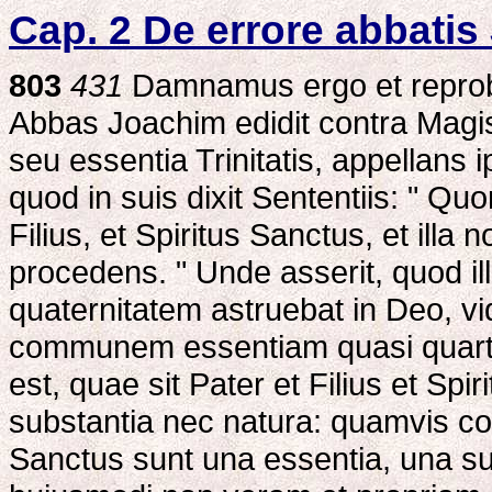
Cap. 2 De errore abbati
803
431
Damnamus ergo et reprob
Abbas Joachim edidit contra Mag
seu essentia Trinitatis, appellans
quod in suis dixit Sententiis: " 
Filius, et Spiritus Sanctus, et ill
procedens. " Unde asserit, quod il
quaternitatem astruebat in Deo, vid
communem essentiam quasi quarta
est, quae sit Pater et Filius et Spi
substantia nec natura: quamvis con
Sanctus sunt una essentia, una s