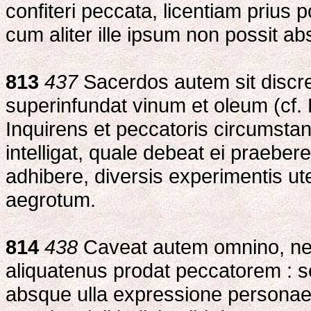
confiteri peccata, licentiam prius p
cum aliter ille ipsum non possit abs
813
437
Sacerdos autem sit discret
superinfundat vinum et oleum (cf. L
Inquirens et peccatoris circumstan
intelligat, quale debeat ei praebe
adhibere, diversis experimentis 
aegrotum.
814
438
Caveat autem omnino, ne 
aliquatenus prodat peccatorem : sed
absque ulla expressione personae