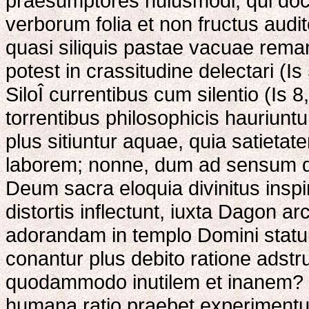
praesumptores huiusmodi, qui doc
verborum folia et non fructus aud
quasi siliquis pastae vacuae rema
potest in crassitudine delectari (Is
SiloÎ currentibus cum silentio (Is 8
torrentibus philosophicis hauriuntu
plus sitiuntur aquae, quia satietat
laborem; nonne, dum ad sensum d
Deum sacra eloquia divinitus inspi
distortis inflectunt, iuxta Dagon ar
adorandam in templo Domini statu
conantur plus debito ratione adstr
quodammodo inutilem et inanem? Q
humana ratio praebet experimentum