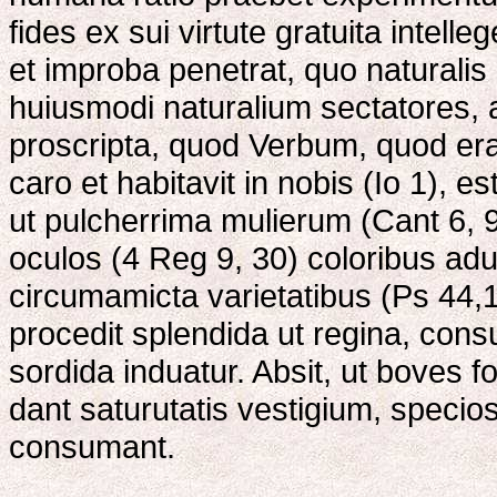
fides ex sui virtute gratuita intel
et improba penetrat, quo naturalis 
huiusmodi naturalium sectatores, 
proscripta, quod Verbum, quod era
caro et habitavit in nobis (Io 1), e
ut pulcherrima mulierum (Cant 6, 
oculos (4 Reg 9, 30) coloribus adu
circumamicta varietatibus (Ps 44,1
procedit splendida ut regina, cons
sordida induatur. Absit, ut boves
dant saturutatis vestigium, speci
consumant.