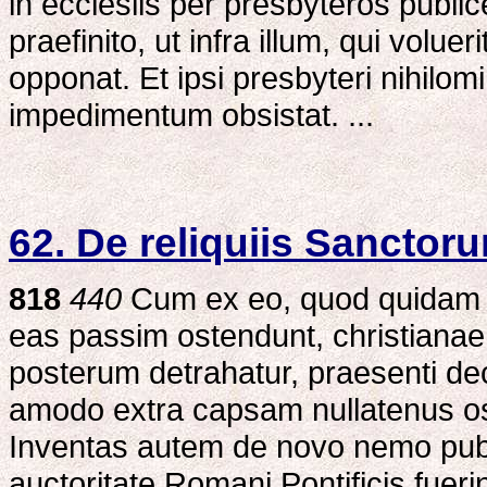
in ecclesiis per presbyteros publi
praefinito, ut infra illum, qui volu
opponat. Et ipsi presbyteri nihilom
impedimentum obsistat. ...
62. De reliquiis Sanctor
818
440
Cum ex eo, quod quidam S
eas passim ostendunt, christianae 
posterum detrahatur, praesenti dec
amodo extra capsam nullatenus o
Inventas autem de novo nemo publi
auctoritate Romani Pontificis fueri