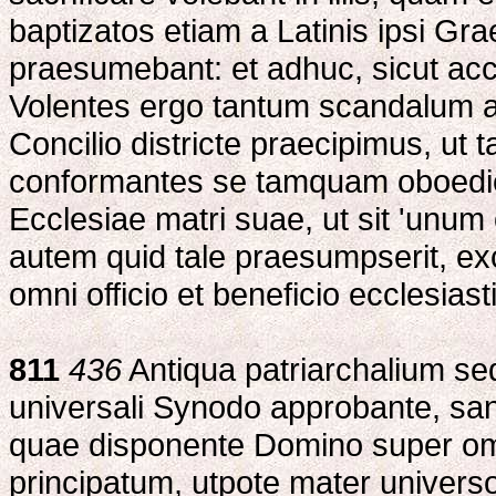
baptizatos etiam a Latinis ipsi Gr
praesumebant: et adhuc, sicut ac
Volentes ergo tantum scandalum 
Concilio districte praecipimus, ut 
conformantes se tamquam oboedie
Ecclesiae matri suae, ut sit 'unum 
autem quid tale praesumpserit, 
omni officio et beneficio ecclesias
811
436
Antiqua patriarchalium sed
universali Synodo approbante, s
quae disponente Domino super omne
principatum, utpote mater universo