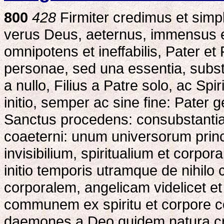
800
428
Firmiter credimus et simpl
verus Deus, aeternus, immensus e
omnipotens et ineffabilis, Pater et 
personae, sed una essentia, subst
a nullo, Filius a Patre solo, ac Sp
initio, semper ac sine fine: Pater 
Sanctus procedens: consubstantia
coaeterni: unum universorum princ
invisibilium, spiritualium et corpor
initio temporis utramque de nihilo 
corporalem, angelicam videlicet
communem ex spiritu et corpore co
daemones a Deo quidem natura creat