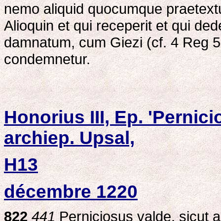
nemo aliquid quocumque praetextu
Alioquin et qui receperit et qui d
damnatum, cum Giezi (cf. 4 Reg 5,
condemnetur.
Honorius III, Ep. 'Pernic
archiep. Upsal,
H13
décembre 1220
822
441
Perniciosus valde, sicut au