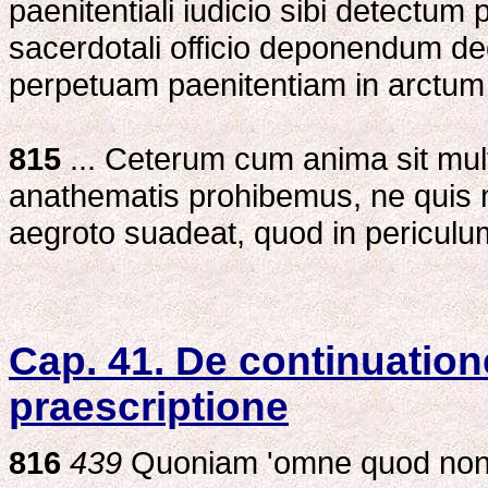
paenitentiali iudicio sibi detectu
sacerdotali officio deponendum 
perpetuam paenitentiam in arctu
815
... Ceterum cum anima sit mult
anathematis prohibemus, ne quis m
aegroto suadeat, quod in periculu
Cap. 41. De continuation
praescriptione
816
439
Quoniam 'omne quod non e