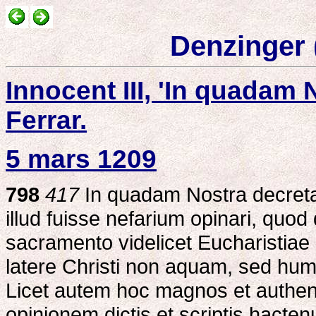
Denzinger (
Innocent III, 'In quadam
Ferrar.
5 mars 1209
798
417
In quadam Nostra decretali
illud fuisse nefarium opinari, quo
sacramento videlicet Eucharistia
latere Christi non aquam, sed hu
Licet autem hoc magnos et authen
opinionem dictis et scriptis hacte