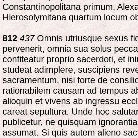
Constantinopolitana primum, Alex
Hierosolymitana quartum locum ob
812
437
Omnis utriusque sexus fid
pervenerit, omnia sua solus peccat
confiteatur proprio sacerdoti, et i
studeat adimplere, suscipiens rev
sacramentum, nisi forte de consili
rationabilem causam ad tempus ab
alioquin et vivens ab ingressu ecc
careat sepultura. Unde hoc salutar
publicetur, ne quisquam ignoranti
assumat. Si quis autem alieno sace