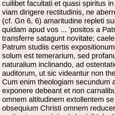
cuilibet facultati et quasi spiritu
viam dirigere rectitudinis, ne aberr
(cf. Gn 6, 6) amaritudine repleti su
quidam apud vos ... 'positos a Patr
transferre satagunt novitate; cael
Patrum studiis certis expositionum
solum est temerarium, sed profan
naturalium inclinando, ad ostenta
auditorum, ut sic videantur non th
Cum enim theologiam secundum ap
exponere debeant et non carnalibu
omnem altitudinem extollentem se 
obsequium Christi omnem reducere i