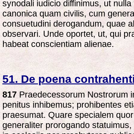
synodali iudicio diffinimus, ut nul
canonica quam civilis, cum general
consuetudini derogandum, quae ab
observari. Unde oportet, ut, qui pra
habeat conscientiam alienae.
51. De poena contrahent
817
Praedecessorum Nostrorum inh
penitus inhibemus; prohibentes eti
praesumat. Quare specialem quo
generaliter prorogando statuimus,