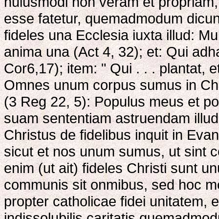
huiusmodi non veram et propriam, 
esse fatetur, quemadmodum dicunt
fideles una Ecclesia iuxta illud: M
anima una (Act 4, 32); et: Qui adha
Cor6,17); item: " Qui . . . plantat, e
Omnes unum corpus sumus in Chris
(3 Reg 22, 5): Populus meus et p
suam sententiam astruendam illud
Christus de fidelibus inquit in Evan
sicut et nos unum sumus, ut sint 
enim (ut ait) fideles Christi sunt
communis sit onmibus, sed hoc mo
propter catholicae fidei unitatem
indissolubilis caritatis quemadmod