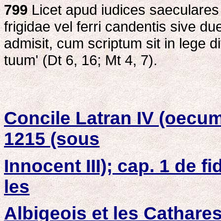
799
Licet apud iudices saeculares 
frigidae vel ferri candentis sive d
admisit, cum scriptum sit in lege
tuum' (Dt 6, 16; Mt 4, 7).
Concile Latran IV (oecum
1215 (sous
Innocent III); cap. 1 de f
les
Albigeois et les Cathare