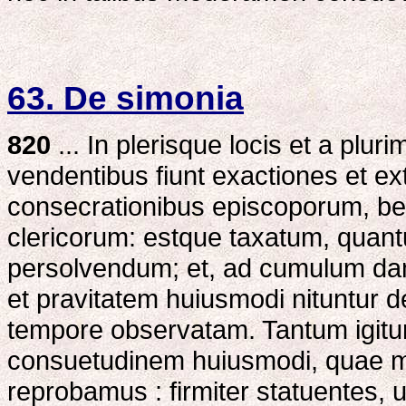
63. De simonia
820
... In plerisque locis et a plu
vendentibus fiunt exactiones et ex
consecrationibus episcoporum, be
clericorum: estque taxatum, quantum 
persolvendum; et, ad cumulum dam
et pravitatem huiusmodi nituntur 
tempore observatam. Tantum igitu
consuetudinem huiusmodi, quae ma
reprobamus : firmiter statuentes, ut