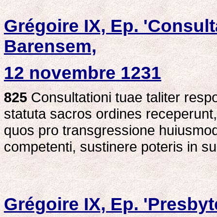
Grégoire IX, Ep. 'Consult
Barensem,
12 novembre 1231
825
Consultationi tuae taliter re
statuta sacros ordines receperunt
quos pro transgressione huiusmodi
competenti, sustinere poteris in su
Grégoire IX, Ep. 'Presby