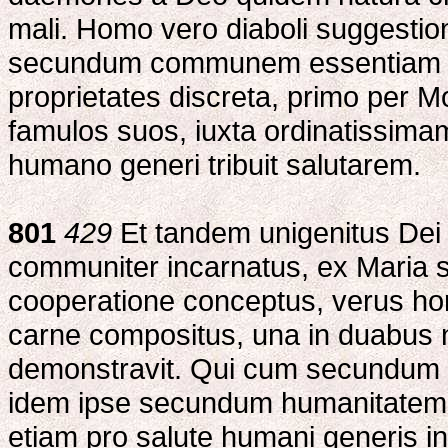
mali. Homo vero diaboli suggestion
secundum communem essentiam in
proprietates discreta, primo per 
famulos suos, iuxta ordinatissim
humano generi tribuit salutarem.
801
429
Et tandem unigenitus Dei F
communiter incarnatus, ex Maria s
cooperatione conceptus, verus ho
carne compositus, una in duabus n
demonstravit. Qui cum secundum div
idem ipse secundum humanitatem fac
etiam pro salute humani generis in