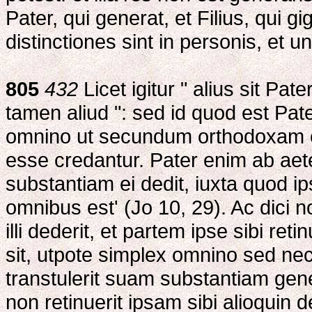
Pater, qui generat, et Filius, qui gi
distinctiones sint in personis, et un
805
432
Licet igitur " alius sit Pate
tamen aliud ": sed id quod est Pate
omnino ut secundum orthodoxam e
esse credantur. Pater enim ab ae
substantiam ei dedit, iuxta quod ip
omnibus est' (Jo 10, 29). Ac dici 
illi dederit, et partem ipse sibi reti
sit, utpote simplex omnino sed nec 
transtulerit suam substantiam gene
non retinuerit ipsam sibi alioquin 