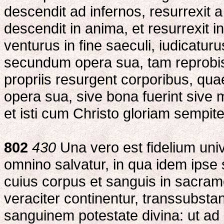
descendit ad infernos, resurrexit 
descendit in anima, et resurrexit i
venturus in fine saeculi, iudicaturu
secundum opera sua, tam reprobis
propriis resurgent corporibus, qu
opera sua, sive bona fuerint sive 
et isti cum Christo gloriam sempit
802
430
Una vero est fidelium uni
omnino salvatur, in qua idem ipse 
cuius corpus et sanguis in sacrame
veraciter continentur, transsubstan
sanguinem potestate divina: ut ad