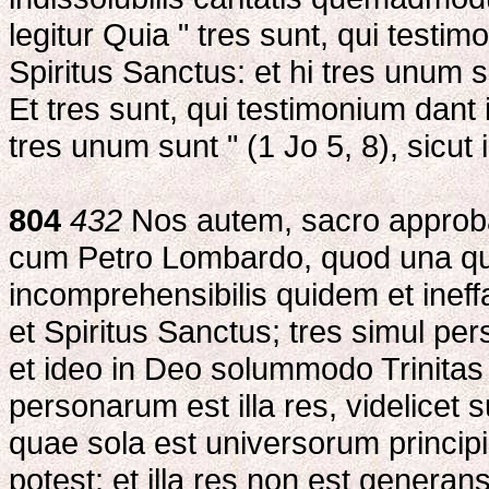
legitur Quia " tres sunt, qui testimo
Spiritus Sanctus: et hi tres unum su
Et tres sunt, qui testimonium dant i
tres unum sunt " (1 Jo 5, 8), sicut
804
432
Nos autem, sacro approba
cum Petro Lombardo, quod una q
incomprehensibilis quidem et ineffab
et Spiritus Sanctus; tres simul pe
et ideo in Deo solummodo Trinitas 
personarum est illa res, videlicet 
quae sola est universorum principi
potest: et illa res non est genera