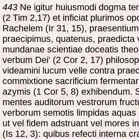
443
Ne igitur huiusmodi dogma te
(2 Tim 2,17) et inficiat plurimos op
Rachelem (Ir 31, 15), praesentium
praecipimus, quatenus, praedicta 
mundanae scientiae doceatis theol
verbum Dei' (2 Cor 2, 17) philosop
videamini lucum velle contra praec
commixtione sacrificium fermentare 
azymis (1 Cor 5, 8) exhibendum. Sed
mentes auditorum vestrorum fructu c
verborum semotis limpidas aquas e
ut vel fidem adstruant vel mores in
(Is 12, 3): quibus refecti interna c