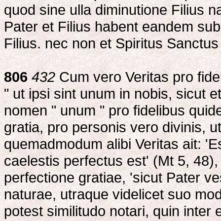
quod sine ulla diminutione Filius n
Pater et Filius habent eandem sub
Filius. nec non et Spiritus Sanctu
806
432
Cum vero Veritas pro fidel
" ut ipsi sint unum in nobis, sicut
nomen " unum " pro fidelibus quidem 
gratia, pro personis vero divinis, ut
quemadmodum alibi Veritas ait: 'Est
caelestis perfectus est' (Mt 5, 48),
perfectione gratiae, 'sicut Pater ve
naturae, utraque videlicet suo mo
potest similitudo notari, quin inter