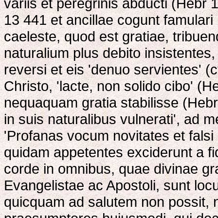
variis et peregrinis abducti (Hebr 
13 441 et ancillae cogunt famulari
caeleste, quod est gratiae, tribuen
naturalium plus debito insistentes,
reversi et eis 'denuo servientes' (
Christo, 'lacte, non solido cibo' (H
nequaquam gratia stabilisse (Hebr 1
in suis naturalibus vulnerati', ad 
'Profanas vocum novitates et falsi
quidam appetentes exciderunt a fide
corde in omnibus, quae divinae gra
Evangelistae ac Apostoli, sunt loc
quicquam ad salutem non possit, nis