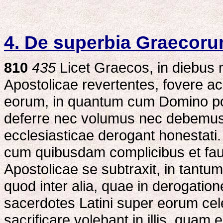
4. De superbia Graecoru
810
435
Licet Graecos, in diebus 
Apostolicae revertentes, fovere a
eorum, in quantum cum Domino pos
deferre nec volumus nec debemus
ecclesiasticae derogant honestat
cum quibusdam complicibus et faut
Apostolicae se subtraxit, in tantu
quod inter alia, quae in derogati
sacerdotes Latini super eorum cele
sacrificare volebant in illis, quam