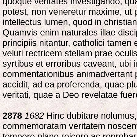
quoque veritates investigando, quas
potest, non veneretur maxime, ut par
intellectus lumen, quod in christia
Quamvis enim naturales illae discip
principiis nitantur, catholici tame
veluti rectricem stellam prae oculi
syrtibus et erroribus caveant, ubi i
commentationibus animadvertant po
accidit, ad ea proferenda, quae plu
veritati, quae a Deo revelatae fuer
2878
1682
Hinc dubitare nolumus, 
commemoratam veritatem noscent
tempore plane reicere ac reprobar