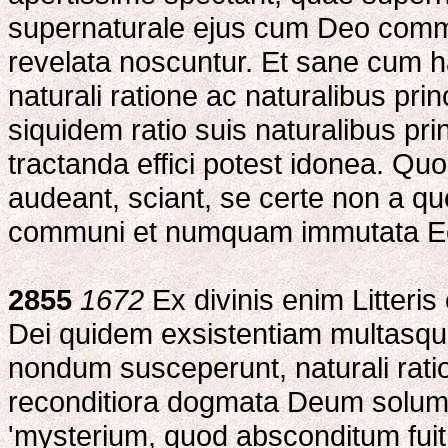
supernaturale ejus cum Deo comm
revelata noscuntur. Et sane cum h
naturali ratione ac naturalibus pr
siquidem ratio suis naturalibus pr
tractanda effici potest idonea. Qu
audeant, sciant, se certe non a q
communi et numquam immutata Ecc
2855
1672
Ex divinis enim Litteris
Dei quidem exsistentiam multasque 
nondum susceperunt, naturali ratio
reconditiora dogmata Deum solum 
'mysterium, quod absconditum fuit 