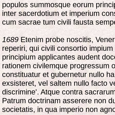
populos summosque eorum principes
inter sacerdotium et imperium cons
cum sacrae tum civili fausta semper 
1689
Etenim probe noscitis, Vener
reperiri, qui civili consortio impi
principium applicantes audent doce
rationem civilemque progressum o
constituatur et gubernetur nullo h
exsisteret, vel saltem nullo facto 
discrimine'. Atque contra sacraru
Patrum doctrinam asserere non du
societatis, in qua imperio non agno