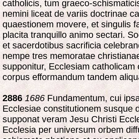
catholicis, tum graeco-schismatici
nemini liceat de variis doctrinae ca
quaestionem movere, et singulis fa
placita tranquillo animo sectari. 
et sacerdotibus sacrificia celebran
nempe tres memoratae christiana
supponitur, Ecclesiam catholicam
corpus efformandum tandem aliqua
2886
1686
Fundamentum, cui ipsa i
Ecclesiae constitutionem susque de
supponat veram Jesu Christi Ecc
Ecclesia per universum orbem diff