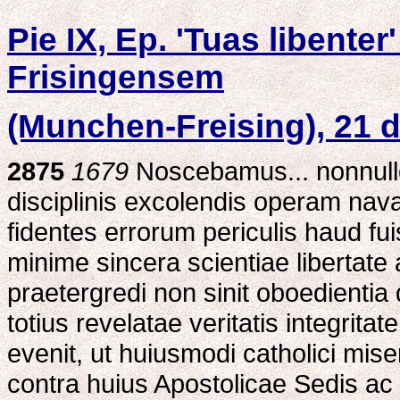
Pie IX, Ep. 'Tuas libente
Frisingensem
(Munchen-Freising), 21
2875
1679
Noscebamus... nonnullos
disciplinis excolendis operam nava
fidentes errorum periculis haud fui
minime sincera scientiae libertate 
praetergredi non sinit oboedientia
totius revelatae veritatis integrit
evenit, ut huiusmodi catholici mise
contra huius Apostolicae Sedis a