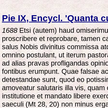
Pie IX, Encycl. 'Quanta 
1688
Etsi (autem) haud omiserimu
proscribere et reprobare, tamen 
salus Nobis divinitus commissa a
omnino postulant, ut iterum pasto
ad alias pravas profligandas opini
fontibus erumpunt. Quae falsae a
detestandae sunt, quod eo potissi
amoveatur salutaris illa vis, quam 
institutione et mandato libere e
saeculi (Mt 28, 20) non minus er