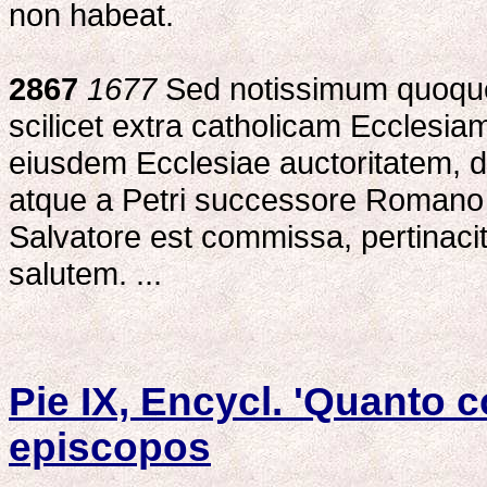
non habeat.
2867
1677
Sed notissimum quoqu
scilicet extra catholicam Ecclesi
eiusdem Ecclesiae auctoritatem, de
atque a Petri successore Romano P
Salvatore est commissa, pertinaci
salutem. ...
Pie IX, Encycl. 'Quanto 
episcopos