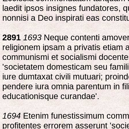
laedit ipsos insignes fundatores, 
nonnisi a Deo inspirati eas constit
2891
1693
Neque contenti amovere
religionem ipsam a privatis etiam 
communismi et socialismi docentes
'societatem domesticam seu famil
iure dumtaxat civili mutuari; proin
pendere iura omnia parentum in fili
educationisque curandae'.
1694
Etenim funestissimum commun
profitentes errorem asserunt 'soc