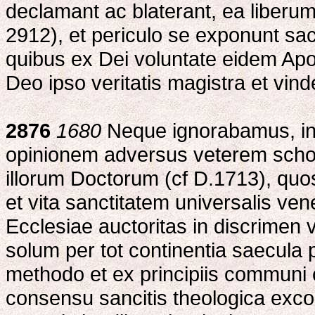
declamant ac blaterant, ea liberu
2912), et periculo se exponunt sacr
quibus ex Dei voluntate eidem Apo
Deo ipso veritatis magistra et vinde
2876
1680
Neque ignorabamus, in
opinionem adversus veterem sch
illorum Doctorum (cf D.1713), qu
et vita sanctitatem universalis ven
Ecclesiae auctoritas in discrimen
solum per tot continentia saecula
methodo et ex principiis communi
consensu sancitis theologica exco