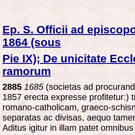
Ep. S. Officii ad episco
1864 (sous
Pie IX); De unicitate Ecc
ramorum
2885
1685
(societas ad procuranda
1857 erecta expresse profitetur:) 
romano-catholicam, graeco-schis
separatas ac divisas, aequo tamen
Aditus igitur in illam patet omnib