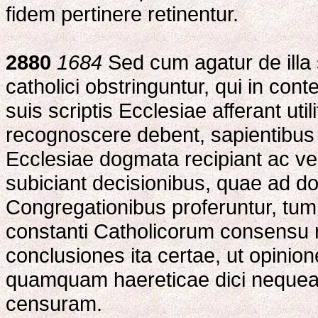
fidem pertinere retinentur.
2880
1684
Sed cum agatur de illa 
catholici obstringuntur, qui in con
suis scriptis Ecclesiae afferant uti
recognoscere debent, sapientibus c
Ecclesiae dogmata recipiant ac ve
subiciant decisionibus, quae ad doc
Congregationibus proferuntur, tum
constanti Catholicorum consensu re
conclusiones ita certae, ut opinio
quamquam haereticae dici nequea
censuram.