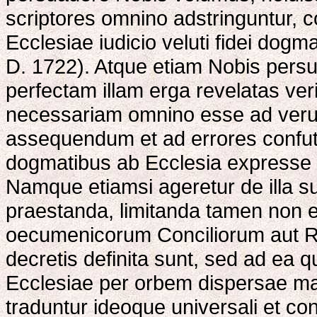
scriptores omnino adstringuntur, coa
Ecclesiae iudicio veluti fidei dog
D. 1722). Atque etiam Nobis persu
perfectam illam erga revelatas v
necessariam omnino esse ad ver
assequendum et ad errores confut
dogmatibus ab Ecclesia expresse d
Namque etiamsi ageretur de illa su
praestanda, limitanda tamen non 
oecumenicorum Conciliorum aut 
decretis definita sunt, sed ad ea 
Ecclesiae per orbem dispersae mag
traduntur ideoque universali et co