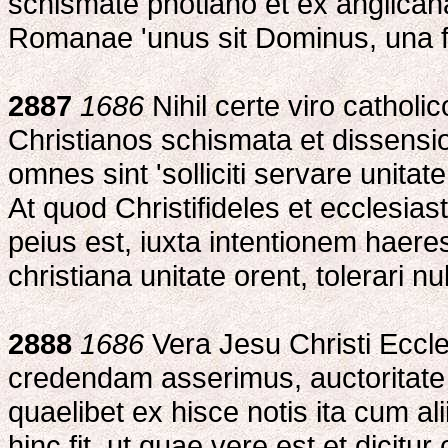
schismate photiano et ex anglican
Romanae 'unus sit Dominus, una fid
2887
1686
Nihil certe viro catholi
Christianos schismata et dissension
omnes sint 'solliciti servare unitate
At quod Christifideles et ecclesiast
peius est, iuxta intentionem haer
christiana unitate orent, tolerari n
2888
1686
Vera Jesu Christi Eccl
credendam asserimus, auctoritate di
quaelibet ex hisce notis ita cum ali
hinc fit, ut quae vere est et dicitur 