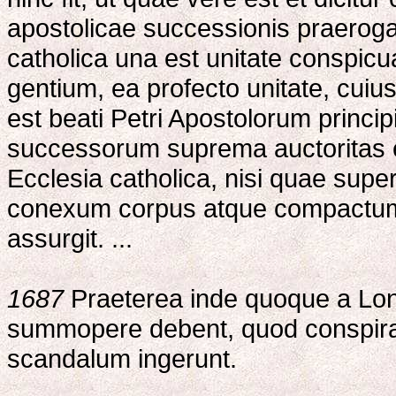
apostolicae successionis praerogat
catholica una est unitate conspic
gentium, ea profecto unitate, cuius 
est beati Petri Apostolorum princ
successorum suprema auctoritas et '
Ecclesia catholica, nisi quae sup
conexum corpus atque compactum (E
assurgit. ...
1687
Praeterea inde quoque a Lond
summopere debent, quod conspirant
scandalum ingerunt.