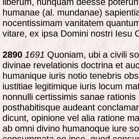
liberum, nunquam deesse poterunt, 
humanae (al. mundanae) sapientia
nocentissimam vanitatem quantum d
vitare, ex ipsa Domini nostri Iesu C
2890
1691
Quoniam, ubi a civili so
divinae revelationis doctrina et auc
humanique iuris notio tenebris obsc
iustitiae legitimique iuris locum mate
nonnulli certissimis sanae rationis 
posthabitisque audeant conclamare
dicunt, opinione vel alia ratione
ab omni divino humanoque iure solu
consummata eo ipso, quod consum