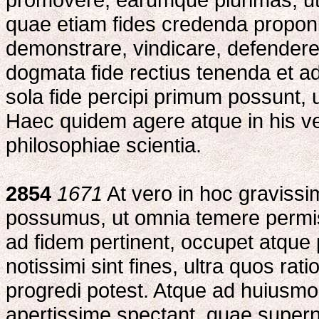
quae etiam fides credenda proponit
demonstrare, vindicare, defender
dogmata fide rectius tenenda et ad
sola fide percipi primum possunt, ut
Haec quidem agere atque in his ve
philosophiae scientia.
2854
1671
At vero in hoc graviss
possumus, ut omnia temere permisc
ad fidem pertinent, occupet atque
notissimi sint fines, ultra quos r
progredi potest. Atque ad huiusm
apertissime spectant, quae super