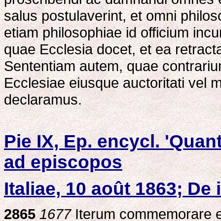
salus postulaverint, et omni philoso
etiam philosophiae id officium inc
quae Ecclesia docet, et ea retract
Sententiam autem, quae contrarium
Ecclesiae eiusque auctoritati vel
declaramus.
Pie IX, Ep. encycl. 'Qua
ad episcopos
Italiae, 10 août 1863; De
2865
1677
Iterum commemorare et