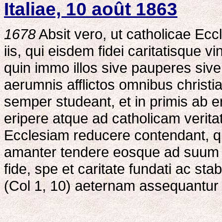
Italiae, 10 août 1863
1678
Absit vero, ut catholicae Eccl
iis, qui eisdem fidei caritatisque 
quin immo illos sive pauperes sive
aerumnis afflictos omnibus christia
semper studeant, et in primis ab e
eripere atque ad catholicam veri
Ecclesiam reducere contendant, q
amanter tendere eosque ad suum s
fide, spe et caritate fundati ac sta
(Col 1, 10) aeternam assequantur