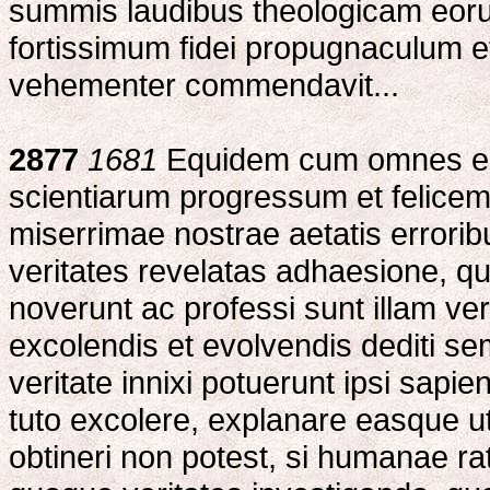
summis laudibus theologicam eorum
fortissimum fidei propugnaculum e
vehementer commendavit...
2877
1681
Equidem cum omnes eius
scientiarum progressum et felicem 
miserrimae nostrae aetatis errori
veritates revelatas adhaesione, qu
noverunt ac professi sunt illam ver
excolendis et evolvendis dediti se
veritate innixi potuerunt ipsi sapie
tuto excolere, explanare easque u
obtineri non potest, si humanae ra