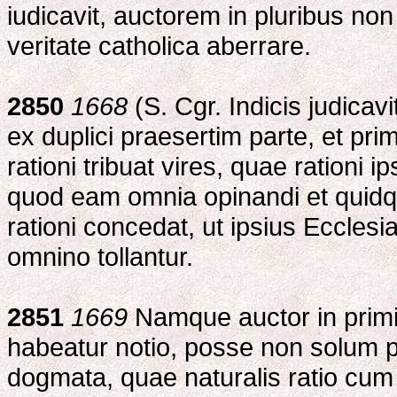
iudicavit, auctorem in pluribus no
veritate catholica aberrare.
2850
1668
(S. Cgr. Indicis judicav
ex duplici praesertim parte, et p
rationi tribuat vires, quae rationi
quod eam omnia opinandi et quidq
rationi concedat, ut ipsius Ecclesi
omnino tollantur.
2851
1669
Namque auctor in primis
habeatur notio, posse non solum pe
dogmata, quae naturalis ratio cu