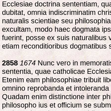
Ecclesiae doctrina sententiam, 
dubitat, omnia indiscriminatim chr
naturalis scientiae seu philosoph
excultam, modo haec dogmata ipsi
fuerint, posse ex suis naturalibus
etiam reconditioribus dogmatibus 
2858
1674
Nunc vero in memoratis 
sententia, quae catholicae Ecclesi
Etenim eam philosophiae tribuit li
omnino reprobanda et intoleranda p
Quadam enim distinctione inter phi
philosopho ius et officium se subm