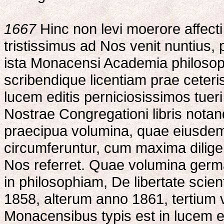
1667
Hinc non levi moerore affecti 
tristissimus ad Nos venit nuntiu
ista Monacensi Academia philoso
scribendique licentiam prae ceter
lucem editis perniciosissimos tueri 
Nostrae Congregationi libris nota
praecipua volumina, quae eiusde
circumferuntur, cum maxima dilige
Nos referret. Quae volumina german
in philosophiam, De libertate sc
1858, alterum anno 1861, tertium 
Monacensibus typis est in lucem e