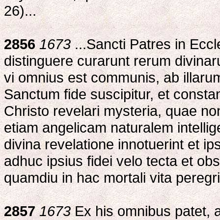
26)...
2856
1673
...Sancti Patres in Ecc
distinguere curarunt rerum divinar
vi omnius est communis, ab illarum
Sanctum fide suscipitur, et consta
Christo revelari mysteria, quae 
etiam angelicam naturalem intelli
divina revelatione innotuerint et i
adhuc ipsius fidei velo tecta et o
quamdiu in hac mortali vita pereg
2857
1673
Ex his omnibus patet, 