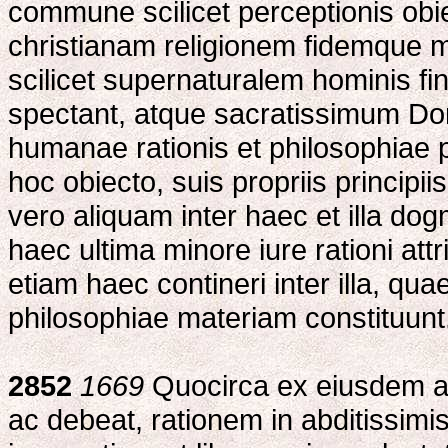
commune scilicet perceptionis ob
christianam religionem fidemque m
scilicet supernaturalem hominis f
spectant, atque sacratissimum Do
humanae rationis et philosophiae 
hoc obiecto, suis propriis principi
vero aliquam inter haec et illa dog
haec ultima minore iure rationi att
etiam haec contineri inter illa, q
philosophiae materiam constituunt
2852
1669
Quocirca ex eiusdem au
ac debeat, rationem in abditissimis