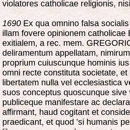
violatores catholicae religionis, ni
1690
Ex qua omnino falsa socialis
illam fovere opinionem catholicae
exitialem, a rec. mem. GREGORI
deliramentum appellatam, nimirum 
proprium cuiuscunque hominis ius,
omni recte constituta societate, 
libertatem nulla vel ecclesiastica v
suos conceptus quoscunque sive vo
publiceque manifestare ac declara
affirmant, haud cogitant et conside
praedicant, et quod 'si humanis p