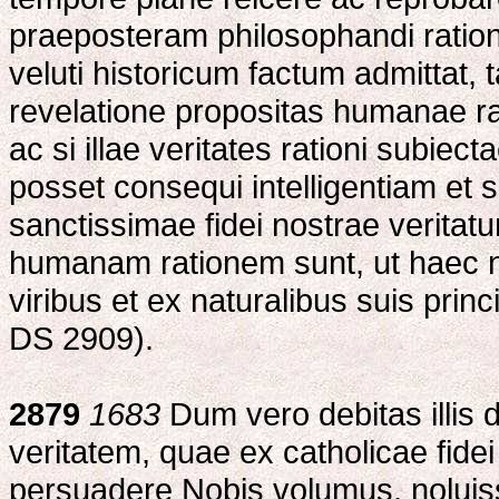
praeposteram philosophandi ratio
veluti historicum factum admittat, 
revelatione propositas humanae rat
ac si illae veritates rationi subiecta
posset consequi intelligentiam e
sanctissimae fidei nostrae veritat
humanam rationem sunt, ut haec nu
viribus et ex naturalibus suis princ
DS 2909).
2879
1683
Dum vero debitas illis 
veritatem, quae ex catholicae fidei
persuadere Nobis volumus, noluiss