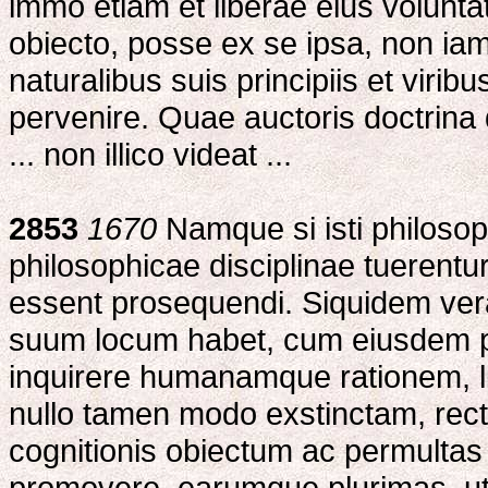
immo etiam et liberae eius voluntati
obiecto, posse ex se ipsa, non iam 
naturalibus suis principiis et viri
pervenire. Quae auctoris doctrina 
... non illico videat ...
2853
1670
Namque si isti philosoph
philosophicae disciplinae tuerentur 
essent prosequendi. Siquidem ver
suum locum habet, cum eiusdem phi
inquirere humanamque rationem, li
nullo tamen modo exstinctam, recte
cognitionis obiectum ac permultas v
promovere, earumque plurimas, uti 