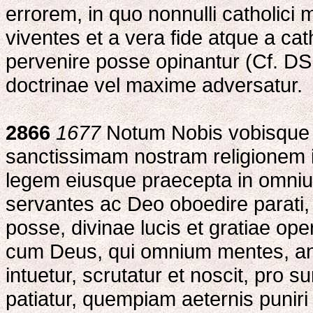
errorem, in quo nonnulli catholici 
viventes et a vera fide atque a ca
pervenire posse opinantur (Cf. D
doctrinae vel maxime adversatur.
2866
1677
Notum Nobis vobisque est
sanctissimam nostram religionem i
legem eiusque praecepta in omniu
servantes ac Deo oboedire parati
posse, divinae lucis et gratiae op
cum Deus, qui omnium mentes, ani
intuetur, scrutatur et noscit, pro
patiatur, quempiam aeternis puniri 