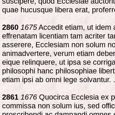
suscipere, quod Ecclesiae auctori
quae hucusque libera erat, proferre
2860
1675
Accedit etiam, ut idem 
effrenatam licentiam tam acriter 
asserere, Ecclesiam non solum n
animadvertere, verum etiam debere
eique relinquere, ut ipsa se corrig
philosophi hanc philosophiae liber
etiam ipsi ab omni lege solvantur. .
2861
1676
Quocirca Ecclesia ex po
commissa non solum ius, sed offic
proscribendi ac damnandi omnes err