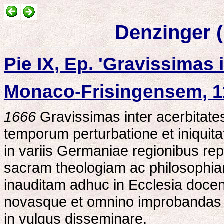
Denzinger (
Pie IX, Ep. 'Gravissimas i
Monaco-Frisingensem, 1
1666
Gravissimas inter acerbitate
temporum perturbatione et iniqui
in variis Germaniae regionibus repe
sacram theologiam ac philosophi
inauditam adhuc in Ecclesia docen
novasque et omnino improbandas o
in vulgus disseminare.