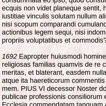
ecquis non videt planeque sentit,
iustitiae vinculis solutam nullum 
nisi scopum comparandi cumulandi
actionibus legem sequi, nisi indom
propriis voluptatibus et commodis? 
1692
Eapropter huiusmodi homines
religiosas familias quamvis de re c
meritas, et blaterant, easdem nul
atque ita haereticorum commentis 
mem. PIUS VI decessor Noster doce
publicae professionis consiliorum 
Ecclesia commendatam tanquam a