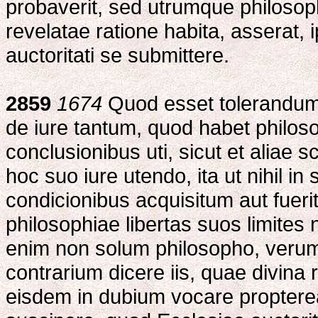
probaverit, sed utrumque philosoph
revelatae ratione habita, assera
auctoritati se submittere.
2859
1674
Quod esset tolerandum 
de iure tantum, quod habet philoso
conclusionibus uti, sicut et aliae sc
hoc suo iure utendo, ita ut nihil in
condicionibus acquisitum aut fueri
philosophiae libertas suos limite
enim non solum philosopho, verum e
contrarium dicere iis, quae divina r
eisdem in dubium vocare propterea,