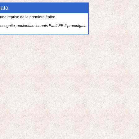
gata
e une reprise de la première épitre.
recognita, auctoritate Ioannis Pauli PP. II promulgata