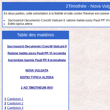
2Timothée - Nova Vul
En deux parties, cette exhortation à la fidélité et lutte contre l'hérésie est comm
Sacrosancti Oecumenici Concilii Vaticani II, ratione habita iussu Pauli PP. VI 
Editio typica altera
Table des matières
Sacrosancti Oecumenici Concilii Vaticani II
Ratione habita iussu Pauli PP. VI recognita
Auctoritate Ioannis Pauli PP. II promulgata
NOVA VULGATA
EDITIO TYPICA ALTERA
2 AD TIMOTHEUM (NV)
1
Capitulum 1
2
Capitulum 2
3
Capitulum 3