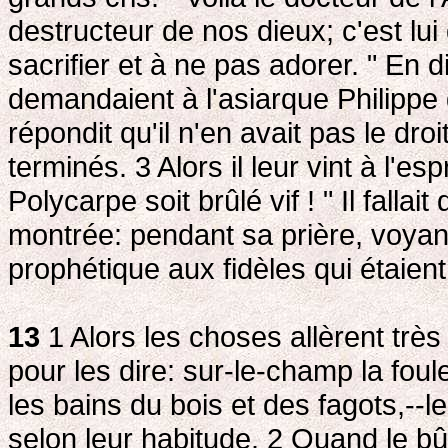
destructeur de nos dieux; c'est lu
sacrifier et à ne pas adorer. " En d
demandaient à l'asiarque Philippe 
répondit qu'il n'en avait pas le dr
terminés. 3
Alors il leur vint à l'e
Polycarpe soit brûlé vif ! " Il fallai
montrée: pendant sa prière, voyant s
prophétique aux fidèles qui étaient a
13
1 Alors les choses allèrent très 
pour les dire: sur-le-champ la foul
les bains du bois et des fagots,--le
selon leur habitude. 2
Quand le bûc