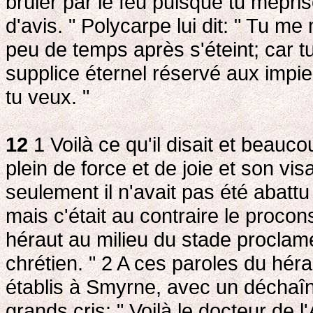
brûler par le feu puisque tu mépri
d'avis. " Polycarpe lui dit: " Tu 
peu de temps après s'éteint; car t
supplice éternel réservé aux impie
tu veux. "
12
1 Voilà ce qu'il disait et beauco
plein de force et de joie et son vi
seulement il n'avait pas été abattu n
mais c'était au contraire le procons
héraut au milieu du stade proclamer
chrétien. " 2
A ces paroles du hérau
établis à Smyrne, avec un déchaîn
grands cris: " Voilà le docteur de l