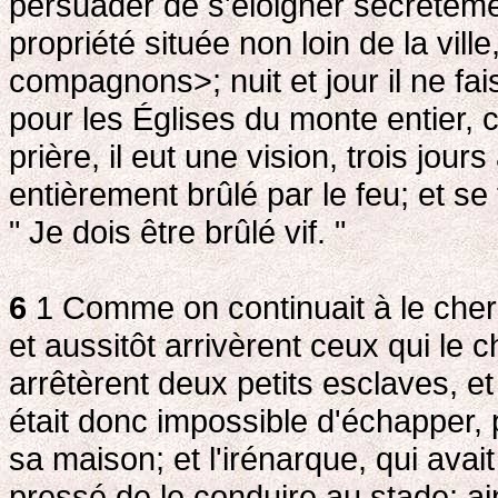
persuader de s'éloigner secrètemen
propriété située non loin de la vil
compagnons>; nuit et jour il ne fa
pour les Églises du monte entier, 
prière, il eut une vision, trois jours 
entièrement brûlé par le feu; et se
" Je dois être brûlé vif. "
6
1 Comme on continuait à le cherc
et aussitôt arrivèrent ceux qui le c
arrêtèrent deux petits esclaves, et 
était donc impossible d'échapper, p
sa maison; et l'irénarque, qui ava
pressé de le conduire au stade; ains