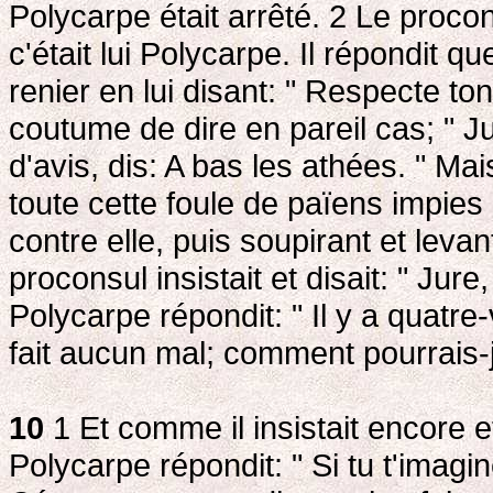
Polycarpe était arrêté. 2
Le procons
c'était lui Polycarpe. Il répondit qu
renier en lui disant: " Respecte ton
coutume de dire en pareil cas; " J
d'avis, dis: A bas les athées. " Ma
toute cette foule de païens impies 
contre elle, puis soupirant et levant
proconsul insistait et disait: " Jure,
Polycarpe répondit: " Il y a quatre-
fait aucun mal; comment pourrais-
10
1 Et comme il insistait encore et
Polycarpe répondit: " Si tu t'imagin