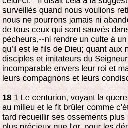
celui-ci. " Il disait cela à la sugge
surveillés quand nous voulions reti
nous ne pourrons jamais ni abandon
de tous ceux qui sont sauvés dans 
pécheurs,--ni rendre un culte à un
qu'il est le fils de Dieu; quant a
disciples et imitateurs du Seigneur
incomparable envers leur roi et ma
leurs compagnons et leurs condisc
18
1 Le centurion, voyant la querel
au milieu et le fit brûler comme c'ét
tard recueillir ses ossements plus
plus précieux que l'or, pour les d