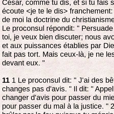
César, comme tu dis, et si tu fais 
écoute <je te le dis> franchement:
de moi la doctrine du christianisme
Le proconsul répondit: " Persuade 
toi, je veux bien discuter; nous av
et aux puissances établies par Die
fait pas tort. Mais ceux-là, je ne 
devant eux. "
11
1 Le proconsul dit: " J'ai des bête
changes pas d'avis. " Il dit: " Appe
changer d'avis pour passer du mie
pour passer du mal à la justice. " 