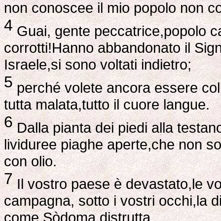
non conoscee il mio popolo non 
4
Guai, gente peccatrice,popolo cari
corrotti!Hanno abbandonato il Sign
Israele,si sono voltati indietro;
5
perché volete ancora essere colp
tutta malata,tutto il cuore langue.
6
Dalla pianta dei piedi alla testan
lividuree piaghe aperte,che non son
con olio.
7
Il vostro paese è devastato,le vo
campagna, sotto i vostri occhi,la d
come Sòdoma distrutta.