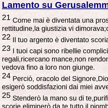
Lamento su Gerusalem
21
Come mai è diventata una prosti
rettitudine,la giustizia vi dimorava
22
Il tuo argento è diventato scoria
23
I tuoi capi sono ribellie complici
regali,ricercano mance,non rendono
vedova fino a loro non giunge.
24
Perciò, oracolo del Signore,Dio d
esigerò soddisfazioni dai miei avv
25
Stenderò la mano su di te,purifi
scorie,eliminerò da te tutto il piom