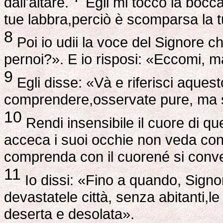
dall'altare.
Egli mi toccò la bocc
tue labbra,perciò è scomparsa la tu
8
Poi io udii la voce del Signore 
pernoi?». E io risposi: «Eccomi, 
9
Egli disse: «Và e riferisci aque
comprendere,osservate pure, ma 
10
Rendi insensibile il cuore di qu
acceca i suoi occhie non veda con 
comprenda con il cuorené si conve
11
Io dissi: «Fino a quando, Signo
devastatele città, senza abitanti,
deserta e desolata».