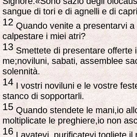
Signore.«Sono sazio degli olocaust
sangue di tori e di agnelli e di capr
12
Quando venite a presentarvi a 
calpestare i miei atri?
13
Smettete di presentare offerte i
me;noviluni, sabati, assemblee sa
solennità.
14
I vostri noviluni e le vostre f
stanco di sopportarli.
15
Quando stendete le mani,io all
moltiplicate le preghiere,io non a
16
Lavatevi, purificatevi,togliete i