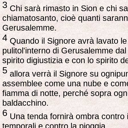
3
Chi sarà rimasto in Sion e chi s
chiamatosanto, cioè quanti saranno i
Gerusalemme.
4
Quando il Signore avrà lavato le b
pulitol'interno di Gerusalemme dal
spirito digiustizia e con lo spirito d
5
allora verrà il Signore su ognipu
assemblee come una nube e come f
fiamma di notte, perché sopra ogn
baldacchino.
6
Una tenda fornirà ombra contro ilc
temporali e contro la pioggia.