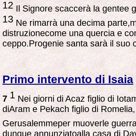
12
Il Signore scaccerà la gentee 
13
Ne rimarrà una decima parte,m
distruzionecome una quercia e come
ceppo.Progenie santa sarà il suo 
Primo intervento di Isaia
1
7
Nei giorni di Acaz figlio di Iota
diAram e Pekach figlio di Romelia,
Gerusalemmeper muoverle guerra,
dunque annunziatoalla casa di Dav