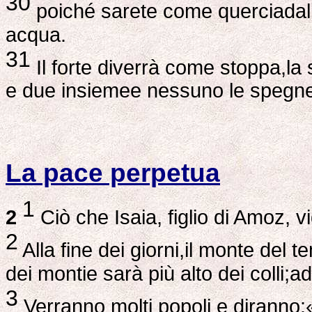
30
poiché sarete come querciadall
acqua.
31
Il forte diverrà come stoppa,la
e due insiemee nessuno le spegne
La pace perpetua
1
2
Ciò che Isaia, figlio di Amoz,
2
Alla fine dei giorni,il monte del 
dei montie sarà più alto dei colli;ad
3
Verranno molti popoli e diranno: