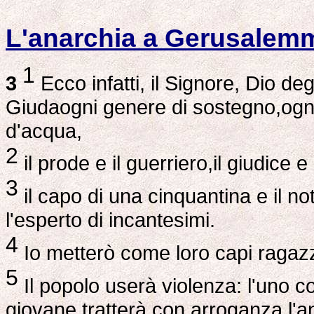
L'anarchia a Gerusalem
1
3
Ecco infatti, il Signore, Dio de
Giudaogni genere di sostegno,ogn
d'acqua,
2
il prode e il guerriero,il giudice e
3
il capo di una cinquantina e il no
l'esperto di incantesimi.
4
Io metterò come loro capi ragazz
5
Il popolo userà violenza: l'uno con
giovane tratterà con arroganza l'an