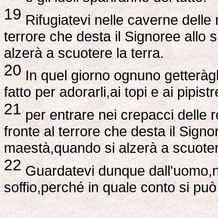
19
Rifugiatevi nelle caverne delle r
terrore che desta il Signoree allo
alzerà a scuotere la terra.
20
In quel giorno ognuno getteràgli 
fatto per adorarli,ai topi e ai pipistre
21
per entrare nei crepacci delle r
fronte al terrore che desta il Sign
maestà,quando si alzerà a scuotere
22
Guardatevi dunque dall'uomo,ne
soffio,perché in quale conto si pu