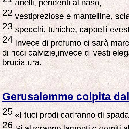
anelli, pendenti al naso,
22
vestipreziose e mantelline, scial
23
specchi, tuniche, cappelli evest
24
Invece di profumo ci sarà marc
di ricci calvizie,invece di vesti el
bruciatura.
Gerusalemme colpita dal
25
«I tuoi prodi cadranno di spada,i
26
Si alzeranno lamenti e gemiti all