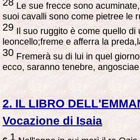
28
Le sue frecce sono acuminate,e b
suoi cavalli sono come pietree le r
29
Il suo ruggito è come quello d
leoncello;freme e afferra la preda,
30
Fremerà su di lui in quel giorno
ecco, saranno tenebre, angosciae l
2. IL LIBRO DELL'EMM
Vocazione di Isaia
1