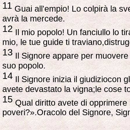
11
Guai all'empio! Lo colpirà la sv
avrà la mercede.
12
Il mio popolo! Un fanciullo lo 
mio, le tue guide ti traviano,distru
13
Il Signore appare per muovere c
suo popolo.
14
Il Signore inizia il giudiziocon g
avete devastato la vigna;le cose to
15
Qual diritto avete di opprimere i
poveri?».Oracolo del Signore, Signo