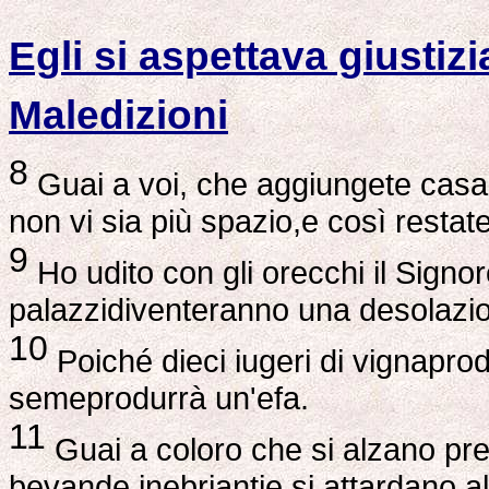
Egli si aspettava giustizi
Maledizioni
8
Guai a voi, che aggiungete cas
non vi sia più spazio,e così restat
9
Ho udito con gli orecchi il Signor
palazzidiventeranno una desolazio
10
Poiché dieci iugeri di vignapro
semeprodurrà un'efa.
11
Guai a coloro che si alzano pre
bevande inebriantie si attardano al