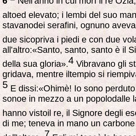
6
Nell'anno in cui morì il re Ozia,
altoed elevato; i lembi del suo ma
stavanodei serafini, ognuno aveva s
due sicopriva i piedi e con due vo
all'altro:«Santo, santo, santo è il S
4
della sua gloria».
Vibravano gli sti
gridava, mentre iltempio si riempiv
5
E dissi:«Ohimè! Io sono perduto
sonoe in mezzo a un popolodalle la
hanno vistoil re, il Signore degli ese
di me; teneva in mano un carbone
7