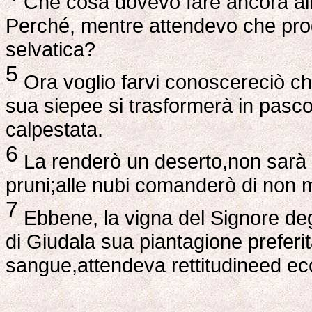
Che cosa dovevo fare ancora all
Perché, mentre attendevo che pro
selvatica?
5
Ora voglio farvi conoscereciò che
sua siepee si trasformerà in pasco
calpestata.
6
La renderò un deserto,non sarà 
pruni;alle nubi comanderò di non m
7
Ebbene, la vigna del Signore degli
di Giudala sua piantagione preferi
sangue,attendeva rettitudineed ecc