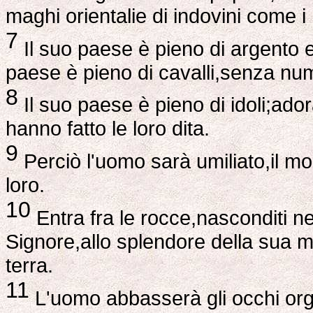
maghi orientalie di indovini come i F
7
Il suo paese è pieno di argento e 
paese è pieno di cavalli,senza num
8
Il suo paese è pieno di idoli;ado
hanno fatto le loro dita.
9
Perciò l'uomo sarà umiliato,il m
loro.
10
Entra fra le rocce,nasconditi nel
Signore,allo splendore della sua 
terra.
11
L'uomo abbasserà gli occhi orgo