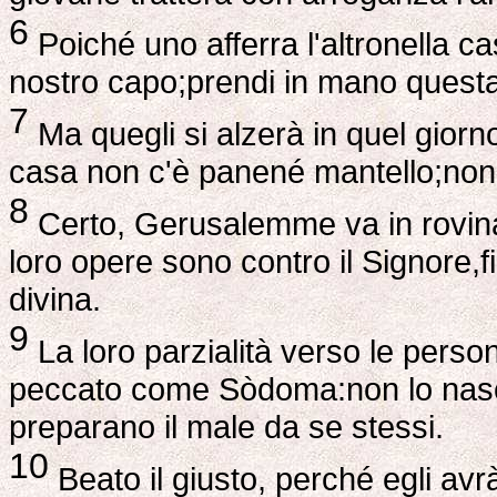
6
Poiché uno afferra l'altronella ca
nostro capo;prendi in mano questa
7
Ma quegli si alzerà in quel gior
casa non c'è panené mantello;non 
8
Certo, Gerusalemme va in rovinae
loro opere sono contro il Signore,f
divina.
9
La loro parzialità verso le perso
peccato come Sòdoma:non lo nasc
preparano il male da se stessi.
10
Beato il giusto, perché egli avr