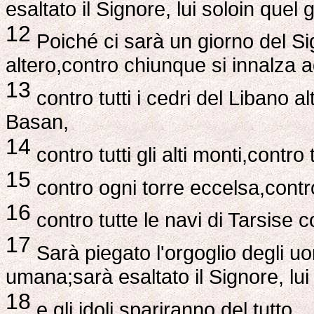
esaltato il Signore, lui soloin quel 
12
Poiché ci sarà un giorno del Si
altero,contro chiunque si innalza a
13
contro tutti i cedri del Libano al
Basan,
14
contro tutti gli alti monti,contro tu
15
contro ogni torre eccelsa,contr
16
contro tutte le navi di Tarsise c
17
Sarà piegato l'orgoglio degli uo
umana;sarà esaltato il Signore, lui
18
e gli idoli spariranno del tutto.