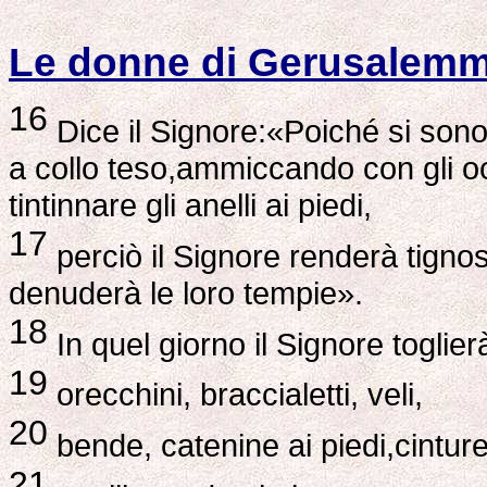
Le donne di Gerusalem
16
Dice il Signore:«Poiché si sono 
a collo teso,ammiccando con gli o
tintinnare gli anelli ai piedi,
17
perciò il Signore renderà tignosoi
denuderà le loro tempie».
18
In quel giorno il Signore toglier
19
orecchini, braccialetti, veli,
20
bende, catenine ai piedi,cinture
21