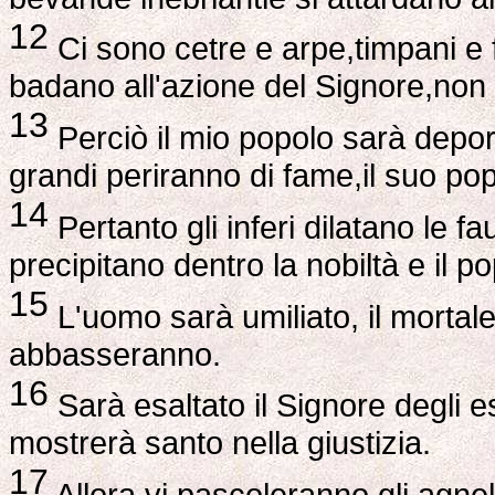
12
Ci sono cetre e arpe,timpani e f
badano all'azione del Signore,non
13
Perciò il mio popolo sarà depor
grandi periranno di fame,il suo pop
14
Pertanto gli inferi dilatano le 
precipitano dentro la nobiltà e il pop
15
L'uomo sarà umiliato, il mortale
abbasseranno.
16
Sarà esaltato il Signore degli ese
mostrerà santo nella giustizia.
17
Allora vi pascoleranno gli agnell