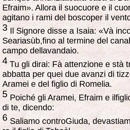
Efraim». Allora il suocuore e il cu
agitano i rami del boscoper il vent
3
Il Signore disse a Isaia: «Và inco
Seariasùb,fino al termine del canal
campo dellavandaio.
4
Tu gli dirai: Fà attenzione e stà 
abbatta per quei due avanzi di tizz
Aramei e del figlio di Romelia.
5
Poiché gli Aramei, Efraim e ilfig
di te, dicendo:
6
Saliamo controGiuda, devastiam