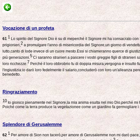
Vocazione di un profeta
1
61
Lo spirito del Signore Dio è su di meperché il Signore mi ha consacrato con l'
2
prigionieri,
a promulgare l'anno di misericordia del Signore,un giorno di vendetta per
lutto,canto di lode invece di un cuore mesto.Essi si chiameranno querce di giustiz
5
più generazioni.
Ci saranno stranieri a pascere i vostri greggie figli di stranieri s
7
loro ricchezze.
Perché il loro obbrobrio fu di doppia misura,vergogna e insulto f
l'ingiustizia:io darò loro fedelmente il salario,concluderò con loro un'alleanza pe
benedetto.
Ringraziamento
10
Io gioisco pienamente nel Signore,la mia anima esulta nel mio Dio,perché mi ha
Poiché come la terra produce la vegetazionee come un giardino fa germogliare i semi
Splendore di Gerusalemme
1
62
Per amore di Sion non tacerò,per amore di Gerusalemme non mi darò pace,fi
3