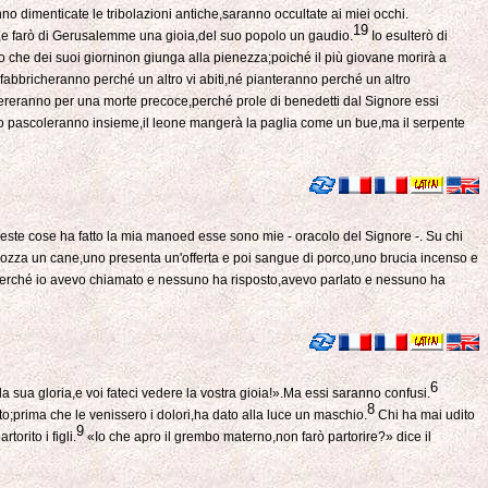
no dimenticate le tribolazioni antiche,saranno occultate ai miei occhi.
19
e,e farò di Gerusalemme una gioia,del suo popolo un gaudio.
Io esulterò di
 che dei suoi giorninon giunga alla pienezza;poiché il più giovane morirà a
abbricheranno perché un altro vi abiti,né pianteranno perché un altro
reranno per una morte precoce,perché prole di benedetti dal Signore essi
llo pascoleranno insieme,il leone mangerà la paglia come un bue,ma il serpente
este cose ha fatto la mia manoed esse sono mie - oracolo del Signore -. Su chi
ozza un cane,uno presenta un'offerta e poi sangue di porco,uno brucia incenso e
,perché io avevo chiamato e nessuno ha risposto,avevo parlato e nessuno ha
6
a sua gloria,e voi fateci vedere la vostra gioia!».Ma essi saranno confusi.
8
ito;prima che le venissero i dolori,ha dato alla luce un maschio.
Chi ha mai udito
9
orito i figli.
«Io che apro il grembo materno,non farò partorire?» dice il