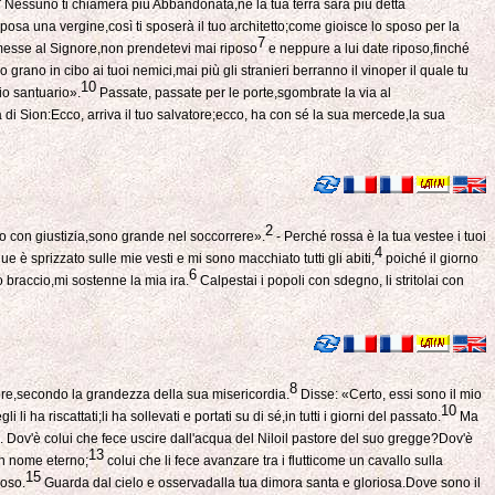
Nessuno ti chiamerà più Abbandonata,né la tua terra sarà più detta
osa una vergine,così ti sposerà il tuo architetto;come gioisce lo sposo per la
7
omesse al Signore,non prendetevi mai riposo
e neppure a lui date riposo,finché
 grano in cibo ai tuoi nemici,mai più gli stranieri berranno il vinoper il quale tu
10
io santuario».
Passate, passate per le porte,sgombrate la via al
lia di Sion:Ecco, arriva il tuo salvatore;ecco, ha con sé la sua mercede,la sua
2
lo con giustizia,sono grande nel soccorrere».
- Perché rossa è la tua vestee i tuoi
4
 è sprizzato sulle mie vesti e mi sono macchiato tutti gli abiti,
poiché il giorno
6
 braccio,mi sostenne la mia ira.
Calpestai i popoli con sdegno, li stritolai con
8
amore,secondo la grandezza della sua misericordia.
Disse: «Certo, essi sono il mio
10
ha riscattati;li ha sollevati e portati su di sé,in tutti i giorni del passato.
Ma
o. Dov'è colui che fece uscire dall'acqua del Niloil pastore del suo gregge?Dov'è
13
un nome eterno;
colui che li fece avanzare tra i flutticome un cavallo sulla
15
ioso.
Guarda dal cielo e osservadalla tua dimora santa e gloriosa.Dove sono il