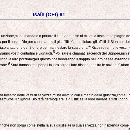
Isaïe (CEI) 61
unzione;mi ha mandato a portare il lieto annunzio ai miseri,a fasciare le piaghe dei
3
 il nostro Dio,per consolare tutti gli afflitti,
per allietare gli afflitti di Sion,per 
4
ia,piantagione del Signore per manifestare la sua gloria.
Ricostruiranno le vecchie
6
aranno vostri contadini e vignaioli.
Voi sarete chiamati sacerdoti del Signore,ministr
urono la loro porzione;per questo possiederanno il doppio nel loro paese,avranno u
9
renne.
Sarà famosa tra i popoli la loro stirpe,i loro discendenti tra le nazioni.Colo
 rivestito delle vesti di salvezza,mi ha avvolto con il manto della giustizia,come 
,così il Signore Dio farà germogliare la giustiziae la lode davanti a tutti i popoli
nché non sorga come stella la sua giustiziae la sua salvezza non risplenda come