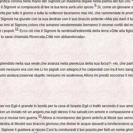
nifica corona nella mano del Signore,un diadema regale nella palma del tuo Dio.
5
l Signore si compiacerà di tee la tua terra avrà uno sposo.
Sì, come un giovane sp
e;per tutto il giorno e tutta la nottenon taceranno mai.Voi, che rammentate le pr
l Signore ha giurato con la sua destrae con il suo braccio potente:«Mai più darò il tuo
 inni al Signore,coloro che avranno vendemmiato berranno il vinonei cortili del m
11
 i popoli.
Ecco ciò che il Signore fa sentireall'estremità della terra:«Dite alla fig
 tu sarai chiamata Ricercata,Città non abbandonata».
splendido nella sua veste,che avanza nella pienezza della sua forza?- «Io, che par
lo nessuno era con me.Li ho pigiati con sdegno,li ho calpestati con ira.Il loro sangue
no aiutava;osservai stupito: nessuno mi sosteneva.Allora mi prestò soccorso il mio
 per noi.Egli è grande in bontà per la casa di Israele.Egli ci trattò secondo il suo 
on un inviato né un angelo,ma egli stesso li ha salvati;con amore e compassione egli li 
11
mico e mosse loro guerra.
Allora si ricordarono dei giorni antichi,di Mosè suo serv
destra di Mosèil suo braccio glorioso,che divise le acque davanti a lorofacendosi 
Signore li guidava al riposo.Così tu conducesti il tuo popolo,per farti un nome glor