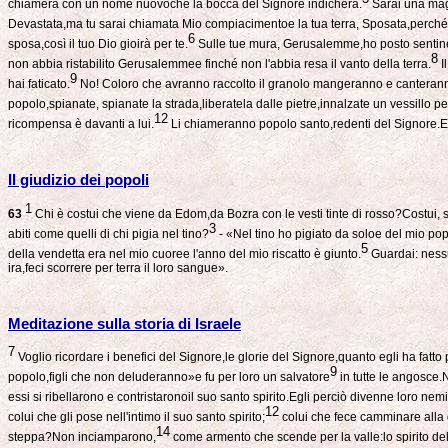
chiamerà con un nome nuovoche la bocca del Signore indicherà.
Sarai una mag
Devastata,ma tu sarai chiamata Mio compiacimentoe la tua terra, Sposata,perché i
6
sposa,così il tuo Dio gioirà per te.
Sulle tue mura, Gerusalemme,ho posto sentinell
8
non abbia ristabilito Gerusalemmee finché non l'abbia resa il vanto della terra.
I
9
hai faticato.
No! Coloro che avranno raccolto il granolo mangeranno e canteranno
popolo,spianate, spianate la strada,liberatela dalle pietre,innalzate un vessillo per
12
ricompensa è davanti a lui.
Li chiameranno popolo santo,redenti del Signore.E
Il giudizio dei popoli
1
63
Chi è costui che viene da Edom,da Bozra con le vesti tinte di rosso?Costui, 
3
abiti come quelli di chi pigia nel tino?
- «Nel tino ho pigiato da soloe del mio popo
5
della vendetta era nel mio cuoree l'anno del mio riscatto è giunto.
Guardai: nessu
ira,feci scorrere per terra il loro sangue».
Meditazione sulla storia di Israele
7
Voglio ricordare i benefici del Signore,le glorie del Signore,quanto egli ha fatto
9
popolo,figli che non deluderanno»e fu per loro un salvatore
in tutte le angosce.N
essi si ribellarono e contristaronoil suo santo spirito.Egli perciò divenne loro ne
12
colui che gli pose nell'intimo il suo santo spirito;
colui che fece camminare alla 
14
steppa?Non inciamparono,
come armento che scende per la valle:lo spirito del 