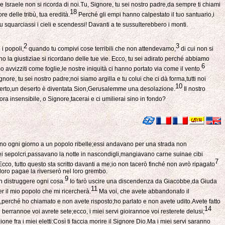
Israele non si ricorda di noi.Tu, Signore, tu sei nostro padre,da sempre ti chiami
18
e delle tribù, tua eredità.
Perché gli empi hanno calpestato il tuo santuario,i
squarciassi i cieli e scendessi! Davanti a te sussulterebbero i monti.
2
3
 i popoli,
quando tu compivi cose terribili che non attendevamo,
di cui non si
no la giustiziae si ricordano delle tue vie. Ecco, tu sei adirato perché abbiamo
6
 avvizziti come foglie,le nostre iniquità ci hanno portato via come il vento.
nore, tu sei nostro padre;noi siamo argilla e tu colui che ci dà forma,tutti noi
10
serto,un deserto è diventata Sion,Gerusalemme una desolazione.
Il nostro
ra insensibile, o Signore,tacerai e ci umilierai sino in fondo?
o ogni giorno a un popolo ribelle;essi andavano per una strada non
i sepolcri,passavano la notte in nascondigli,mangiavano carne suinae cibi
7
cco, tutto questo sta scritto davanti a me;io non tacerò finché non avrò ripagato
a loro pagae la riverserò nel loro grembo.
9
n distruggere ogni cosa.
Io farò uscire una discendenza da Giacobbe,da Giuda
11
r il mio popolo che mi ricercherà.
Ma voi, che avete abbandonato il
age,perché ho chiamato e non avete risposto;ho parlato e non avete udito.Avete fatto
14
 berrannoe voi avrete sete;ecco, i miei servi gioirannoe voi resterete delusi;
 fra i miei eletti:Così ti faccia morire il Signore Dio.Ma i miei servi saranno