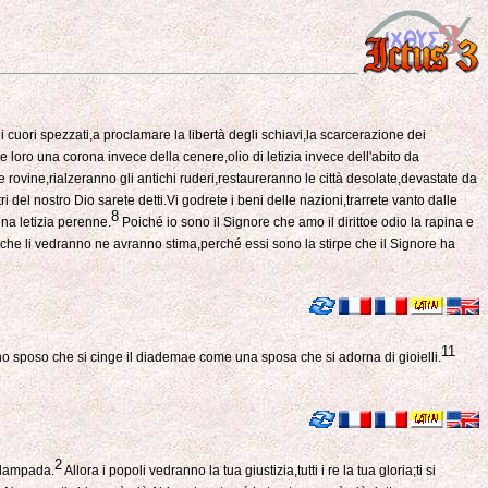
 cuori spezzati,a proclamare la libertà degli schiavi,la scarcerazione dei
dare loro una corona invece della cenere,olio di letizia invece dell'abito da
 rovine,rialzeranno gli antichi ruderi,restaureranno le città desolate,devastate da
i del nostro Dio sarete detti.Vi godrete i beni delle nazioni,trarrete vanto dalle
8
na letizia perenne.
Poiché io sono il Signore che amo il dirittoe odio la rapina e
ro che li vedranno ne avranno stima,perché essi sono la stirpe che il Signore ha
11
uno sposo che si cinge il diademae come una sposa che si adorna di gioielli.
.
2
 lampada.
Allora i popoli vedranno la tua giustizia,tutti i re la tua gloria;ti si
4