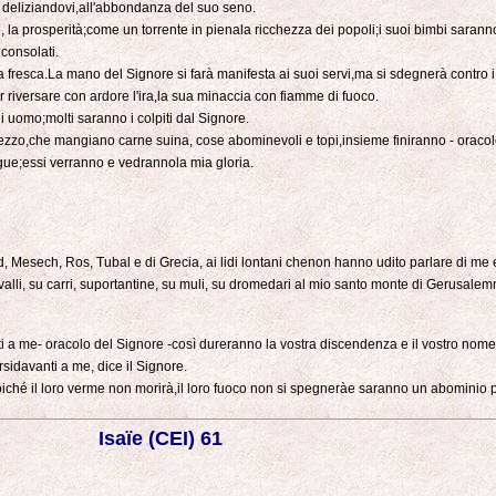
, deliziandovi,all'abbondanza del suo seno.
 la prosperità;come un torrente in pienala ricchezza dei popoli;i suoi bimbi saranno
consolati.
a fresca.La mano del Signore si farà manifesta ai suoi servi,ma si sdegnerà contro i
r riversare con ardore l'ira,la sua minaccia con fiamme di fuoco.
ni uomo;molti saranno i colpiti dal Signore.
ezzo,che mangiano carne suina, cose abominevoli e topi,insieme finiranno - oracol
lingue;essi verranno e vedrannola mia gloria.
Lud, Mesech, Ros, Tubal e di Grecia, ai lidi lontani chenon hanno udito parlare di me
cavalli, su carri, suportantine, su muli, su dromedari al mio santo monte di Gerusalemme
ti a me- oracolo del Signore -così dureranno la vostra discendenza e il vostro nome
sidavanti a me, dice il Signore.
iché il loro verme non morirà,il loro fuoco non si spegneràe saranno un abominio pe
Isaïe (CEI) 61