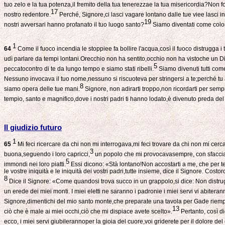
tuo zelo e la tua potenza,il fremito della tua tenerezzae la tua misericordia?Non forz
17
nostro redentore.
Perché, Signore,ci lasci vagare lontano dalle tue viee lasci in
19
nostri avversari hanno profanato il tuo luogo santo?
Siamo diventati come coloro
1
64
Come il fuoco incendia le stoppiee fa bollire l'acqua,così il fuoco distrugga i
udì parlare da tempi lontani.Orecchio non ha sentito,occhio non ha vistoche un Dio, f
5
peccatocontro di te da lungo tempo e siamo stati ribelli.
Siamo divenuti tutti come
Nessuno invocava il tuo nome,nessuno si riscuoteva per stringersi a te;perché tu av
8
siamo opera delle tue mani.
Signore, non adirarti troppo,non ricordarti per sempr
tempio, santo e magnifico,dove i nostri padri ti hanno lodato,è divenuto preda del 
Il giudizio futuro
1
65
Mi feci ricercare da chi non mi interrogava,mi feci trovare da chi non mi ce
3
buona,seguendo i loro capricci,
un popolo che mi provocavasempre, con sfacciata
5
immondi nei loro piatti.
Essi dicono: «Stà lontano!Non accostarti a me, che per te
le vostre iniquità e le iniquità dei vostri padri,tutte insieme, dice il Signore. Cos
8
Dice il Signore: «Come quandosi trova succo in un grappolo,si dice: Non distrug
un erede dei miei monti. I miei eletti ne saranno i padronie i miei servi vi abiteran
Signore,dimentichi del mio santo monte,che preparate una tavola per Gade riempi
13
ciò che è male ai miei occhi,ciò che mi dispiace avete scelto».
Pertanto, così di
ecco, i miei servi giubilerannoper la gioia del cuore,voi griderete per il dolore del c