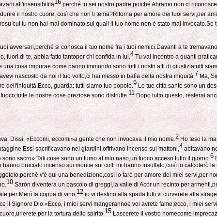
16
arti all'insensibilità
perché tu sei nostro padre,poiché Abramo non ci riconoscee 
durire il nostro cuore, così che non ti tema?Ritorna per amore dei tuoi servi,per amor
su cui tu non hai mai dominato,sui quali il tuo nome non è stato mai invocato.Se tu 
 tuoi avversari,perché si conosca il tuo nome fra i tuoi nemici.Davanti a te tremavano
4
uori di te, abbia fatto tantoper chi confida in lui.
Tu vai incontro a quanti pratica
 una cosa impurae come panno immondo sono tutti i nostri atti di giustiziatutti siamo
7
evi nascosto da noi il tuo volto,ci hai messo in balìa della nostra iniquità.
Ma, Sig
9
e dell'iniquità.Ecco, guarda: tutti siamo tuo popolo.
Le tue città sante sono un de
11
fuoco;tutte le nostre cose preziose sono distrutte.
Dopo tutto questo, resterai anco
2
rcava. Dissi: «Eccomi, eccomi»a gente che non invocava il mio nome.
Ho teso la man
4
ggine.Essi sacrificavano nei giardini,offrivano incenso sui mattoni,
abitavano ne
6
 sono sacro».Tali cose sono un fumo al mio naso,un fuoco acceso tutto il giorno.
E
toro hanno bruciato incenso sui montie sui colli mi hanno insultato;così io calcolerò l
getelo,perché v'è qui una benedizione,così io farò per amore dei miei servi,per no
10
no.
Saròn diventerà un pascolo di greggi,la valle di Acòr un recinto per armenti,pe
12
te per Menì la coppa di vino,
io vi destino alla spada;tutti vi curverete alla str
ce il Signore Dio:«Ecco, i miei servi mangerannoe voi avrete fame;ecco, i miei servi
15
uore,urlerete per la tortura dello spirito.
Lascerete il vostro nomecome imprecazione