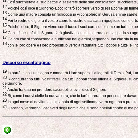
11
Così succhierete al suo pettoe vi sazierete delle sue consolazioni;succhierete
12
Poiché così dice il Signore:«Ecco io farò scorrere verso di essa,come un fiume,
13
Come una madre consola un figliocosì io vi consolerò;in Gerusalemme sarete 
14
Voi lo vedrete e gioirà il vostro cuore,le vostre ossa saran rigogliose come erb
15
Poiché, ecco, il Signore viene con il fuoco,i suoi carri sono come un turbine,pe
16
Con il fuoco infatti il Signore farà giustiziasu tutta la terrae con la spada su og
17
Coloro che si consacrano e purificano nei giardini,seguendo uno che sta in m
18
con le loro opere e i loro propositi.Io verrò a radunare tutti i popoli e tutte le 
Discorso escatologico
19
Io porrò in essi un segno e manderò i loro superstiti allegenti di Tarsis, Put, 
20
Ricondurranno tutti i vostrifratelli da tutti i popoli come offerta al Signore, su 
delSignore.
21
Anche tra essi mi prenderò sacerdoti e leviti, dice il Signore.
22
Sì, come i nuovi cielie la nuova terra, che io farò,dureranno per sempre davan
23
In ogni mese al novilunio,e al sabato di ogni settimana,verrà ognuno a prostrar
24
Uscendo, vedranno i cadaveri degli uominiche si sono ribellati contro di me;po