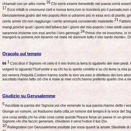
16
chiamati con un altro nome.
Chi vorrà essere benedetto nel paese,vorrà esserlo 
17
Ecco infatti io creonuovi cieli e nuova terra;non si ricorderà più il passato,non 
Gerusalemme,godrò del mio popolo.Non si udranno più in essa voci di pianto, gri
21
cento annie chi non raggiunge i cento annisarà considerato maledetto.
Fabbric
mangi,poiché quali i giorni dell'albero,tali i giorni del mio popolo.I miei eletti us
24
sarannoe insieme con essi anche i loro germogli.
Prima che mi invochino, io ri
mangerà la polvere,non faranno né male né dannoin tutto il mio santo monte». Dic
Oracolo sul tempio
1
66
Così dice il Signore:«Il cielo è il mio trono,la terra lo sgabello dei miei pied
volgerò lo sguardo?Sull'umile e su chi ha lo spirito contrito e su chi teme la mia p
poi venera l'iniquità.Costoro hanno scelto le loro vie,essi si dilettano dei loro abo
ascoltato.Hanno fatto ciò che è male ai miei occhi,hanno preferito quello che a m
Giudizio su Gerusalemme
5
Ascoltate la parola del Signore,voi che venerate la sua parola.Hanno detto i vost
Giunge un rumore, un frastuono dalla città,un rumore dal tempio:è la voce del Si
una cosa simile,chi ha visto cose come queste?Nasce forse un paese in un giorno;un
Signore.«Io che faccio generare, chiuderei il seno?»dice il tuo Dio.
10
Rallegratevi con Gerusalemme,esultate per essa quanti la amate.Sfavillate di gio