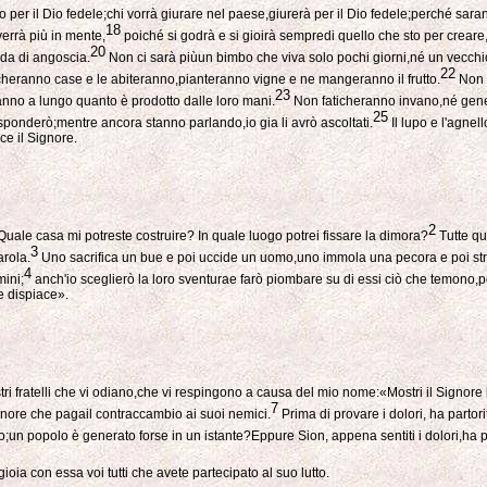
per il Dio fedele;chi vorrà giurare nel paese,giurerà per il Dio fedele;perché saran
18
verrà più in mente,
poiché si godrà e si gioirà sempredi quello che sto per crear
20
da di angoscia.
Non ci sarà piùun bimbo che viva solo pochi giorni,né un vecchio
22
heranno case e le abiteranno,pianteranno vigne e ne mangeranno il frutto.
Non f
23
eranno a lungo quanto è prodotto dalle loro mani.
Non faticheranno invano,né gene
25
sponderò;mentre ancora stanno parlando,io gia li avrò ascoltati.
Il lupo e l'agne
e il Signore.
2
i. Quale casa mi potreste costruire? In quale luogo potrei fissare la dimora?
Tutte qu
3
arola.
Uno sacrifica un bue e poi uccide un uomo,uno immola una pecora e poi str
4
mini;
anch'io sceglierò la loro sventurae farò piombare su di essi ciò che temono
e dispiace».
ri fratelli che vi odiano,che vi respingono a causa del mio nome:«Mostri il Signore l
7
gnore che pagail contraccambio ai suoi nemici.
Prima di provare i dolori, ha partor
 popolo è generato forse in un istante?Eppure Sion, appena sentiti i dolori,ha part
ia con essa voi tutti che avete partecipato al suo lutto.