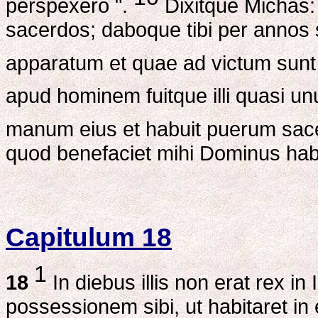
perspexero ".
Dixitque Michas:
sacerdos; daboque tibi per annos
apparatum et quae ad victum sunt
apud hominem fuitque illi quasi unu
manum eius et habuit puerum sa
quod benefaciet mihi Dominus haben
Capitulum 18
1
18
In diebus illis non erat rex in
possessionem sibi, ut habitaret in