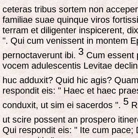
ceteras tribus sortem non acceper
familiae suae quinque viros fortis
terram et diligenter inspicerent, di
". Qui cum venissent in montem 
3
pernoctaverunt ibi.
Cum essent 
vocem adulescentis Levitae declina
huc adduxit? Quid hic agis? Quam 
respondit eis: " Haec et haec prae
5
conduxit, ut sim ei sacerdos ".
Ro
ut scire possent an prospero itine
Qui respondit eis: " Ite cum pace; 