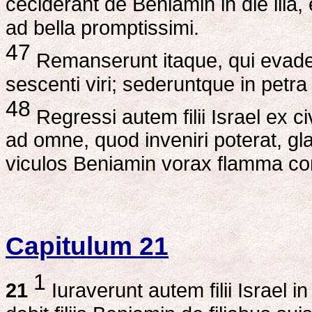
ceciderant de Beniamin in die illa,
ad bella promptissimi.
47
Remanserunt itaque, qui evader
sescenti viri; sederuntque in pet
48
Regressi autem filii Israel ex c
ad omne, quod inveniri poterat, g
viculos Beniamin vorax flamma co
Capitulum 21
1
21
Iuraverunt autem filii Israel 