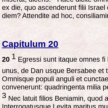
ex die, quo ascenderunt filii Isra
diem? Attendite ad hoc, consiliamin
Capitulum 20
1
20
Egressi sunt itaque omnes fi li
unus, de Dan usque Bersabee et 
Omnisque populi anguli et cunctae 
convenerunt: quadringenta milia 
3
Nec latuit filios Beniamin, quod a
Interrogatusque Levita maritus mu