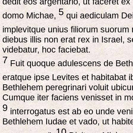
dedit eos argentario, ut faceret ex e
5
domo Michae,
qui aediculam Dei
implevitque unius filiorum suorum
diebus illis non erat rex in Israel
videbatur, hoc faciebat.
7
Fuit quoque adulescens de Beth
eratque ipse Levites et habitabat 
Bethlehem peregrinari voluit ubi
Cumque iter faciens venisset in
9
interrogatus est ab eo unde veni
Bethlehem Iudae et vado, ut habite
10