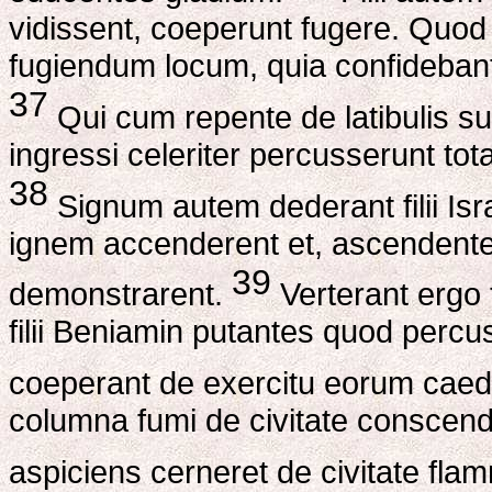
vidissent, coeperunt fugere. Quod c
fugiendum locum, quia confidebant 
37
Qui cum repente de latibulis su
ingressi celeriter percusserunt tota
38
Signum autem dederant filii Israe
ignem accenderent et, ascendente
39
demonstrarent.
Verterant ergo te
filii Beniamin putantes quod percu
coeperant de exercitu eorum caeder
columna fumi de civitate conscend
aspiciens cerneret de civitate flam