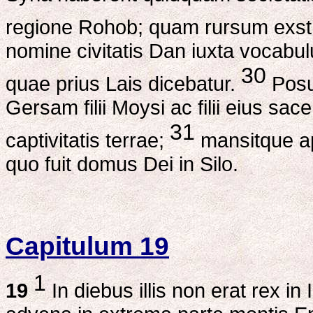
regione Rohob; quam rursum exstr
nomine civitatis Dan iuxta vocabul
30
quae prius Lais dicebatur.
Posue
Gersam filii Moysi ac filii eius sa
31
captivitatis terrae;
mansitque a
quo fuit domus Dei in Silo.
Capitulum 19
1
19
In diebus illis non erat rex in 