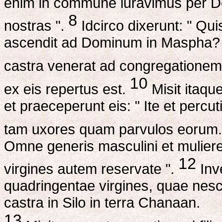
enim in commune iuravimus per Do
8
nostras ".
Idcirco dixerunt: " Qui
ascendit ad Dominum in Maspha? 
castra venerat ad congregatione
10
ex eis repertus est.
Misit itaqu
et praeceperunt eis: " Ite et percut
tam uxores quam parvulos eorum
Omne generis masculini et mulieres
12
virgines autem reservate ".
Inv
quadringentae virgines, quae nesci
castra in Silo in terra Chanaan.
13