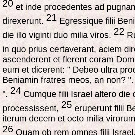
20
et inde procedentes ad pugnam
21
direxerunt.
Egressique filii Ben
22
die illo viginti duo milia viros.
Ru
in quo prius certaverant, aciem di
ascenderent et flerent coram Do
eum et dicerent: " Debeo ultra pro
Beniamin fratres meos, an non? ". 
24
".
Cumque filii Israel altero die
25
processissent,
eruperunt filii 
iterum decem et octo milia viroru
26
Quam ob rem omnes filii Israel,