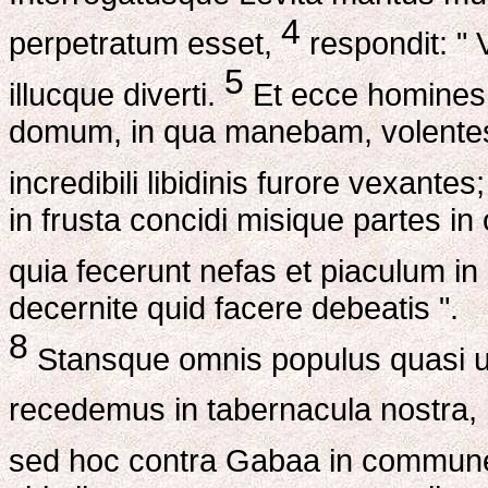
4
perpetratum esset,
respondit: "
5
illucque diverti.
Et ecce homines c
domum, in qua manebam, volente
incredibili libidinis furore vexante
in frusta concidi misique partes i
quia fecerunt nefas et piaculum in 
decernite quid facere debeatis ".
8
Stansque omnis populus quasi u
recedemus in tabernacula nostra
sed hoc contra Gabaa in commun