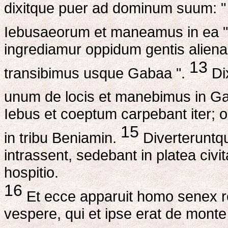
dixitque puer ad dominum suum: "
Iebusaeorum et maneamus in ea 
ingrediamur oppidum gentis alienae,
13
transibimus usque Gabaa ".
Di
unum de locis et manebimus in G
Iebus et coeptum carpebant iter; 
15
in tribu Beniamin.
Diverteruntq
intrassent, sedebant in platea civit
hospitio.
16
Et ecce apparuit homo senex r
vespere, qui et ipse erat de monte