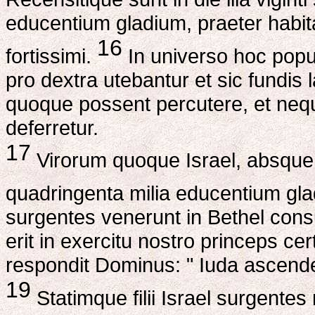
educentium gladium, praeter habita
16
fortissimi.
In universo hoc populo
pro dextra utebantur et sic fundis 
quoque possent percutere, et nequ
deferretur.
17
Virorum quoque Israel, absque f
quadringenta milia educentium gl
surgentes venerunt in Bethel cons
erit in exercitu nostro princeps ce
respondit Dominus: " Iuda ascende
19
Statimque filii Israel surgente