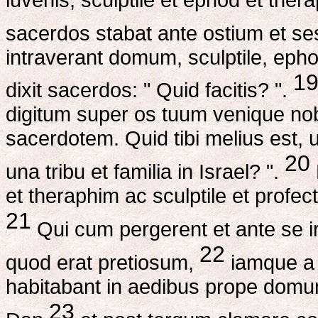
sacerdos stabat ante ostium et ses
intraverant domum, sculptile, epho
1
dixit sacerdos: " Quid facitis? ".
digitum super os tuum venique no
sacerdotem. Quid tibi melius est, u
20
una tribu et familia in Israel? ".
et theraphim ac sculptile et profec
21
Qui cum pergerent et ante se i
22
quod erat pretiosum,
iamque a 
habitabant in aedibus prope domum
23