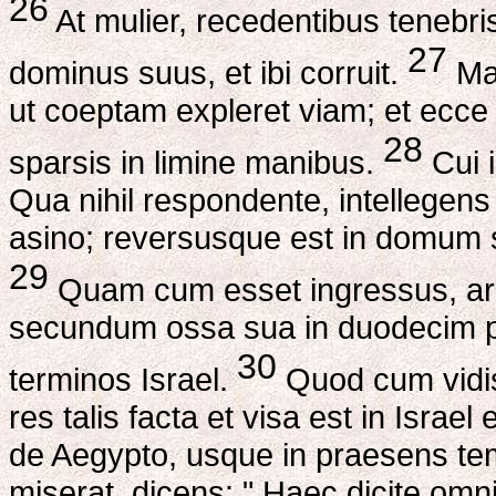
26
At mulier, recedentibus tenebr
27
dominus suus, et ibi corruit.
Man
ut coeptam expleret viam; et ecce
28
sparsis in limine manibus.
Cui i
Qua nihil respondente, intellegens
asino; reversusque est in domum
29
Quam cum esset ingressus, arri
secundum ossa sua in duodecim pa
30
terminos Israel.
Quod cum vidis
res talis facta et visa est in Israe
de Aegypto, usque in praesens tem
miserat, dicens: " Haec dicite omni