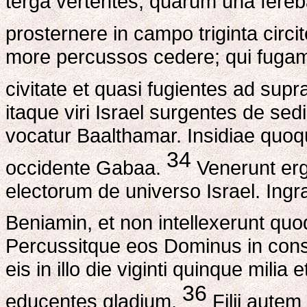
terga vertentes, quarum una fereba
prosternere in campo triginta circit
more percussos cedere; qui fugam
civitate et quasi fugientes ad sup
itaque viri Israel surgentes de sed
vocatur Baalthamar. Insidiae quoq
34
occidente Gabaa.
Venerunt er
electorum de universo Israel. Ingr
Beniamin, et non intellexerunt quod 
Percussitque eos Dominus in conspe
eis in illo die viginti quinque mili
36
educentes gladium.
Filii autem