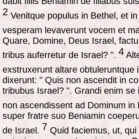
dabit filiis Beniamin de filiabus su
2
Venitque populus in Bethel, et 
vesperam levaverunt vocem et mag
Quare, Domine, Deus Israel, factu
4
tribus auferretur de Israel? ".
Alt
exstruxerunt altare obtuleruntque 
dixerunt: " Quis non ascendit in
tribubus Israel? ". Grandi enim se 
non ascendissent ad Dominum in
super fratre suo Beniamin coeperun
7
de Israel.
Quid faciemus, ut, qu