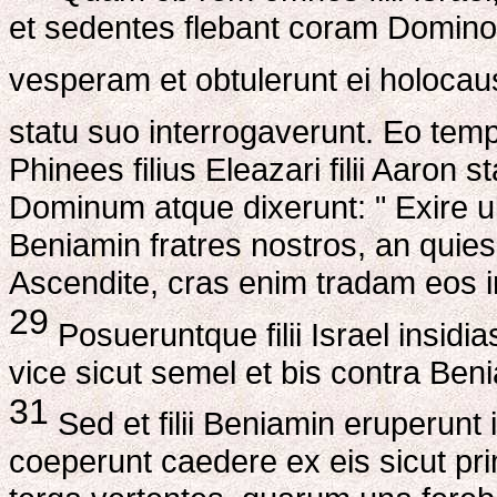
et sedentes flebant coram Domino 
vesperam et obtulerunt ei holocaus
statu suo interrogaverunt. Eo temp
Phinees filius Eleazari filii Aaron 
Dominum atque dixerunt: " Exire u
Beniamin fratres nostros, an quies
Ascendite, cras enim tradam eos i
29
Posueruntque filii Israel insid
vice sicut semel et bis contra Be
31
Sed et filii Beniamin eruperunt 
coeperunt caedere ex eis sicut pr