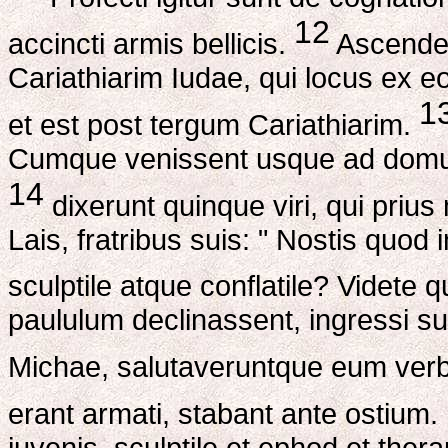
12
accincti armis bellicis.
Ascenden
Cariathiarim Iudae, qui locus ex
1
et est post tergum Cariathiarim.
Cumque venissent usque ad dom
14
dixerunt quinque viri, qui priu
Lais, fratribus suis: " Nostis quod 
sculptile atque conflatile? Videte qu
paululum declinassent, ingressi 
Michae, salutaveruntque eum verbi
erant armati, stabant ante ostium.
iuvenis, sculptile et ephod et thera