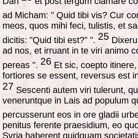
Dan
et post tergum clamare co
ad Micham: " Quid tibi vis? Cur con
meos, quos mihi feci, tulistis, et
25
dicitis: "Quid tibi est?" ".
Dixerun
ad nos, et irruant in te viri animo
26
pereas ".
Et sic, coepto itiner
fortiores se essent, reversus est
27
Sescenti autem viri tulerunt, q
veneruntque in Lais ad populum 
percusserunt eos in ore gladii ur
penitus ferente praesidium, eo qu
Syria haberent quidquam societatis 