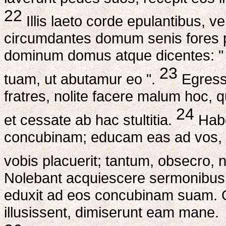
22
Illis laeto corde epulantibus, vener
circumdantes domum senis fores 
dominum domus atque dicentes: "
23
tuam, ut abutamur eo ".
Egressu
fratres, nolite facere malum hoc,
24
et cessate ab hac stultitia.
Habe
concubinam; educam eas ad vos, ut 
vobis placuerit; tantum, obsecro, 
Nolebant acquiescere sermonibus
eduxit ad eos concubinam suam. Q
illusissent, dimiserunt eam mane.