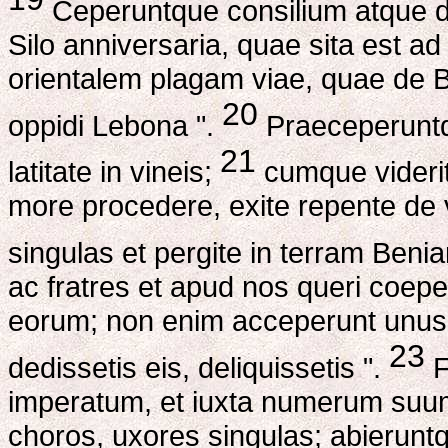
Ceperuntque consilium atque di
Silo anniversaria, quae sita est a
orientalem plagam viae, quae de B
20
oppidi Lebona ".
Praeceperuntque
21
latitate in vineis;
cumque viderit
more procedere, exite repente de vi
singulas et pergite in terram Beni
ac fratres et apud nos queri coeper
eorum; non enim acceperunt unusqu
23
dedissetis eis, deliquissetis ".
F
imperatum, et iuxta numerum suum
choros, uxores singulas; abierun