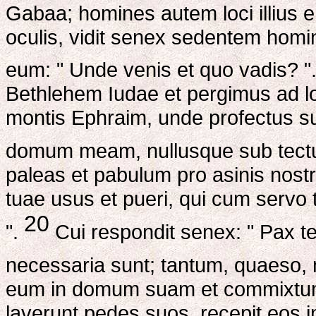
Gabaa; homines autem loci illius e
oculis, vidit senex sedentem homine
eum: " Unde venis et quo vadis? "
Bethlehem Iudae et pergimus ad l
montis Ephraim, unde profectus s
domum meam, nullusque sub tect
paleas et pabulum pro asinis nost
tuae usus et pueri, qui cum servo t
20
".
Cui respondit senex: " Pax t
necessaria sunt; tantum, quaeso, 
eum in domum suam et commixtum 
laverunt pedes suos, recepit eos i