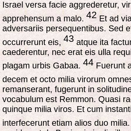
Israel versa facie aggrederetur, vi
42
apprehensum a malo.
Et ad via
adversariis persequentibus. Sed e
43
occurrerunt eis,
atque ita factu
caederentur, nec erat eis ulla requ
44
plagam urbis Gabaa.
Fuerunt a
decem et octo milia virorum omne
remanserant, fugerunt in solitudi
vocabulum est Remmon. Quasi race
quinque milia viros. Et cum inst
interfecerunt etiam alios duo milia