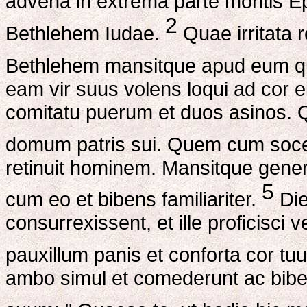
advena in extrema parte montis E
2
Bethlehem Iudae.
Quae irritata 
Bethlehem mansitque apud eum q
eam vir suus volens loqui ad cor 
comitatu puerum et duos asinos. Q
domum patris sui. Quem cum socer 
retinuit hominem. Mansitque gene
5
cum eo et bibens familiariter.
Die
consurrexissent, et ille proficisci 
pauxillum panis et conforta cor tuu
ambo simul et comederunt ac bibe