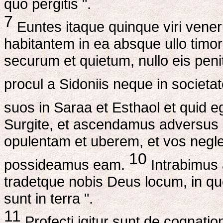
quo pergitis ".
7
Euntes itaque quinque viri vene
habitantem in ea absque ullo timo
securum et quietum, nullo eis pe
procul a Sidoniis neque in societa
suos in Saraa et Esthaol et quid e
Surgite, et ascendamus adversus 
opulentam et uberem, et vos negle
10
possideamus eam.
Intrabimus 
tradetque nobis Deus locum, in quo
sunt in terra ".
11
Profecti igitur sunt de cognatio