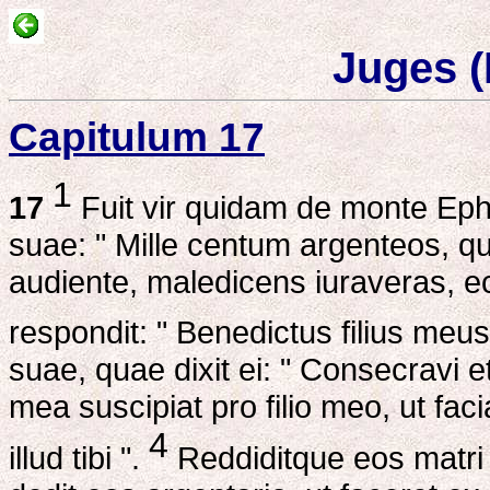
Juges (
Capitulum 17
1
17
Fuit vir quidam de monte Ep
suae: " Mille centum argenteos, qu
audiente, maledicens iuraveras, ec
respondit: " Benedictus filius meu
suae, quae dixit ei: " Consecravi
mea suscipiat pro filio meo, ut faci
4
illud tibi ".
Reddiditque eos matri 