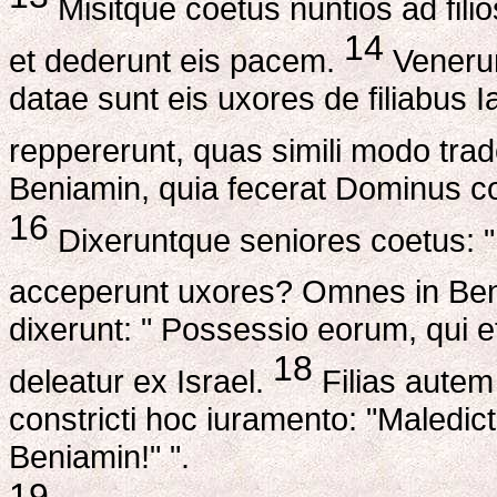
Misitque coetus nuntios ad fili
14
et dederunt eis pacem.
Venerunt
datae sunt eis uxores de filiabus 
reppererunt, quas simili modo tra
Beniamin, quia fecerat Dominus con
16
Dixeruntque seniores coetus: " 
acceperunt uxores? Omnes in Ben
dixerunt: " Possessio eorum, qui ef
18
deleatur ex Israel.
Filias autem
constricti hoc iuramento: "Maledict
Beniamin!" ".
19