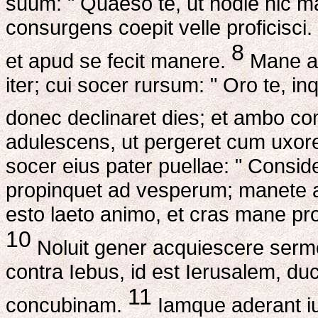
suum: " Quaeso te, ut hodie hic m
consurgens coepit velle proficisci
8
et apud se fecit manere.
Mane au
iter; cui socer rursum: " Oro te, in
donec declinaret dies; et ambo c
adulescens, ut pergeret cum uxore
socer eius pater puellae: " Consid
propinquet ad vesperum; manete a
esto laeto animo, et cras mane pr
10
Noluit gener acquiescere sermon
contra Iebus, id est Ierusalem, d
11
concubinam.
Iamque aderant iu