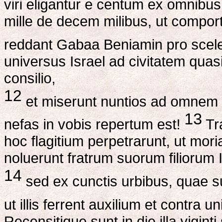
viri eligantur e centum ex omnibus 
mille de decem milibus, ut comporten
reddant Gabaa Beniamin pro scele
universus Israel ad civitatem qu
consilio,
12
et miserunt nuntios ad omnem t
13
nefas in vobis repertum est!
Tra
hoc flagitium perpetrarunt, ut mori
noluerunt fratrum suorum filiorum
14
sed ex cunctis urbibus, quae s
ut illis ferrent auxilium et contra
Recensitique sunt in die illa vigint