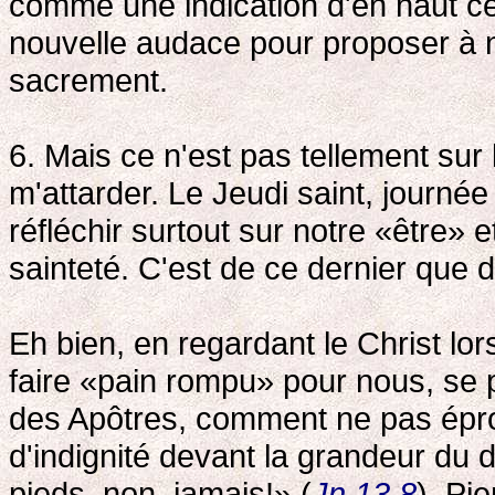
comme une indication d'en haut ce s
nouvelle audace pour proposer à n
sacrement.
6. Mais ce n'est pas tellement sur
m'attarder. Le Jeudi saint, journée
réfléchir surtout sur notre «être» 
sainteté. C'est de ce dernier que d
Eh bien, en regardant le Christ lo
faire «pain rompu» pour nous, se
des Apôtres, comment ne pas épro
d'indignité devant la grandeur du
pieds, non, jamais!» (
Jn 13,8
). Pi