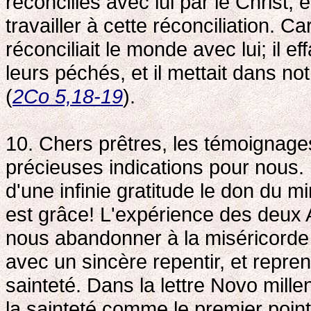
réconciliés avec lui par le Christ,
travailler à cette réconciliation. Ca
réconciliait le monde avec lui; il 
leurs péchés, et il mettait dans no
(
2Co 5,18-19
).
10. Chers prêtres, les témoignage
précieuses indications pour nous. I
d'une infinie gratitude le don du m
est grâce! L'expérience des deux
nous abandonner à la miséricorde d
avec un sincère repentir, et repr
sainteté. Dans la lettre Novo mille
la sainteté comme le premier poin