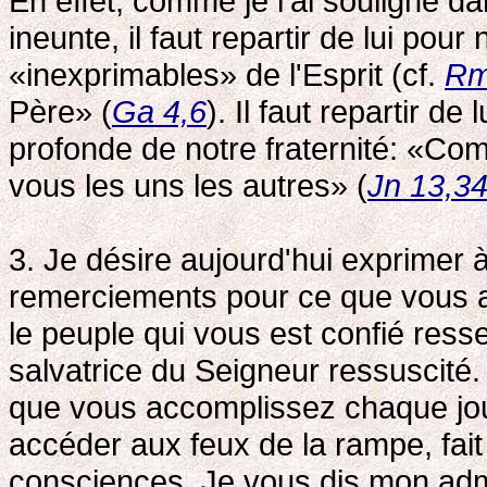
En effet, comme je l'ai souligné da
ineunte, il faut repartir de lui pour
«inexprimables» de l'Esprit (cf.
Rm
Père» (
Ga 4,6
). Il faut repartir de
profonde de notre fraternité: «Co
vous les uns les autres» (
Jn 13,3
3. Je désire aujourd'hui exprimer
remerciements pour ce que vous ave
le peuple qui vous est confié res
salvatrice du Seigneur ressuscité. 
que vous accomplissez chaque jour
accéder aux feux de la rampe, fai
consciences. Je vous dis mon admi