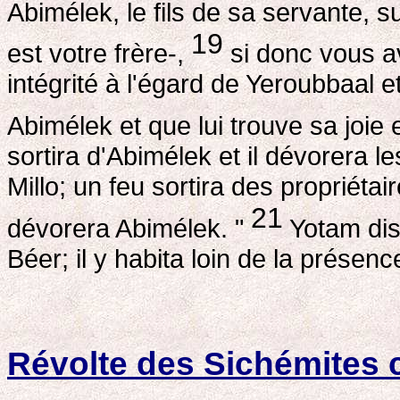
Abimélek, le fils de sa servante, s
19
est votre frère-,
si donc vous av
intégrité à l'égard de Yeroubbaal e
Abimélek et que lui trouve sa joie
sortira d'Abimélek et il dévorera l
Millo; un feu sortira des propriétai
21
dévorera Abimélek. "
Yotam disp
Béer; il y habita loin de la présen
Révolte des Sichémites 