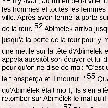
Il y avait, au milieu de la ville,
les hommes et toutes les femmes ai
ville. Après avoir fermé la porte su
52
de la tour.
Abimélek arriva jusqu
jusqu'à la porte de la tour pour y m
une meule sur la tête d'Abimélek e
appela aussitôt son écuyer et lui di
peur qu'on ne dise de moi: "C'est 
55
le transperça et il mourut. "
Qua
qu'Abimélek était mort, ils s'en al
retomber sur Abimélek le mal qu'il 
57