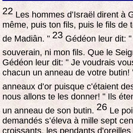
22
Les hommes d'Israël dirent à Gé
même, puis ton fils, puis le fils de
23
de Madiân. "
Gédéon leur dit: "
souverain, ni mon fils. Que le Seig
Gédéon leur dit: " Je voudrais v
chacun un anneau de votre butin! "
anneaux d'or puisque c'étaient de
nous allons te les donner! " Ils ét
26
un anneau de son butin.
Le poi
demandés s'éleva à mille sept cent
croissants, les pendants d'oreille