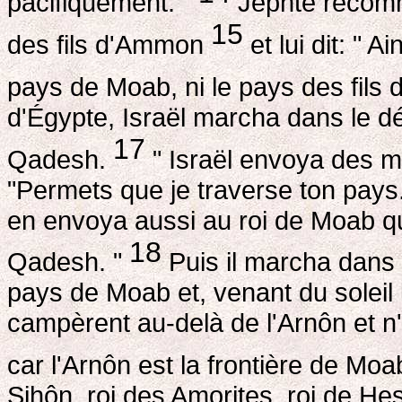
pacifiquement. "
Jephté recomm
15
des fils d'Ammon
et lui dit: " A
pays de Moab, ni le pays des fil
d'Égypte, Israël marcha dans le dé
17
Qadesh.
" Israël envoya des m
"Permets que je traverse ton pays. 
en envoya aussi au roi de Moab qu
18
Qadesh. "
Puis il marcha dans 
pays de Moab et, venant du soleil l
campèrent au-delà de l'Arnôn et n'
car l'Arnôn est la frontière de Moa
Sihôn, roi des Amorites, roi de Hes