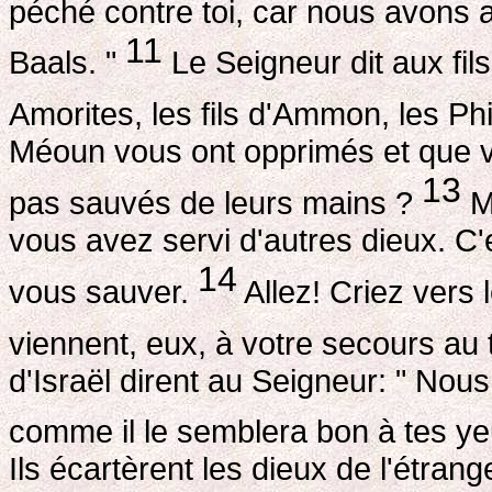
péché contre toi, car nous avons 
11
Baals. "
Le Seigneur dit aux fils
Amorites, les fils d'Ammon, les Phi
Méoun vous ont opprimés et que vo
13
pas sauvés de leurs mains ?
M
vous avez servi d'autres dieux. C
14
vous sauver.
Allez! Criez vers 
viennent, eux, à votre secours au
d'Israël dirent au Seigneur: " Nou
comme il le semblera bon à tes ye
Ils écartèrent les dieux de l'étrange