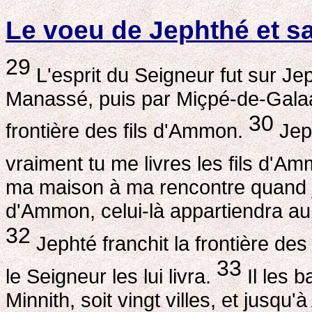
Le voeu de Jephthé et sa
29
L'esprit du Seigneur fut sur Je
Manassé, puis par Miçpé-de-Galaad
30
frontière des fils d'Ammon.
Jeph
vraiment tu me livres les fils d'A
ma maison à ma rencontre quand je 
d'Ammon, celui-là appartiendra au S
32
Jephté franchit la frontière des
33
le Seigneur les lui livra.
Il les b
Minnith, soit vingt villes, et jusq