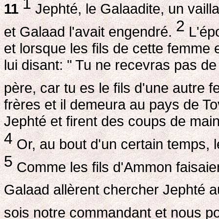
1
11
Jephté, le Galaadite, un vaillan
2
et Galaad l'avait engendré.
L'épo
et lorsque les fils de cette femme 
lui disant: " Tu ne recevras pas d
père, car tu es le fils d'une autre
frères et il demeura au pays de T
Jephté et firent des coups de main
4
Or, au bout d'un certain temps, le
5
Comme les fils d'Ammon faisaient
Galaad allèrent chercher Jephté 
sois notre commandant et nous po