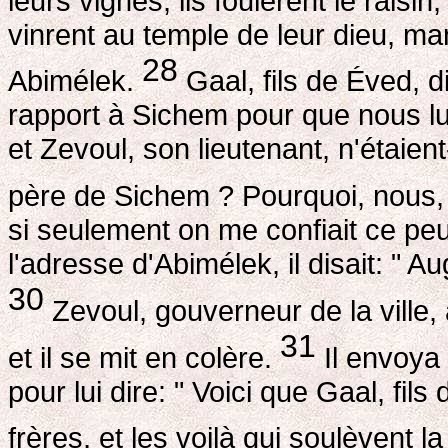
leurs vignes; ils foulèrent le raisi
vinrent au temple de leur dieu, ma
28
Abimélek.
Gaal, fils de Éved, d
rapport à Sichem pour que nous lu
et Zevoul, son lieutenant, n'étai
père de Sichem ? Pourquoi, nous, 
si seulement on me confiait ce peu
l'adresse d'Abimélek, il disait: "
30
Zevoul, gouverneur de la ville, 
31
et il se mit en colère.
Il envoya
pour lui dire: " Voici que Gaal, fi
frères, et les voilà qui soulèvent la 