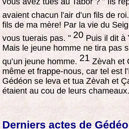
vous avez tués au Tabor ? " Ils répo
avaient chacun l'air d'un fils de roi
fils de ma mère! Par la vie du Seign
20
vous tuerais pas. "
Puis il dit à
Mais le jeune homme ne tira pas so
21
qu'un jeune homme.
Zèvah et Ç
même et frappe-nous, car tel est l
Gédéon se leva et tua Zèvah et Çal
étaient au cou de leurs chameaux
Derniers actes de Gédé