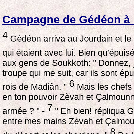
Campagne de Gédéon à l
4
Gédéon arriva au Jourdain et le 
qui étaient avec lui. Bien qu'épuisé
aux gens de Soukkoth: " Donnez, je
troupe qui me suit, car ils sont é
6
rois de Madiân. "
Mais les chefs 
en ton pouvoir Zèvah et Çalmounn
7
armée ? " -
" Eh bien! répliqua 
entre mes mains Zèvah et Çalmoun
8