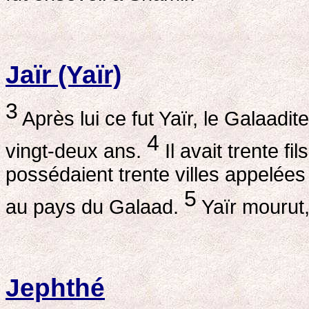
Jaïr (Yaïr)
3
Après lui ce fut Yaïr, le Galaadite
4
vingt-deux ans.
Il avait trente fi
possédaient trente villes appelée
5
au pays du Galaad.
Yaïr mourut,
Jephthé