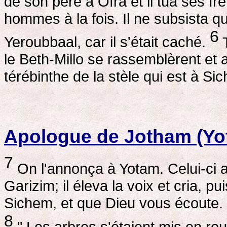
de son père à Ofra et il tua ses frè
hommes à la fois. Il ne subsista qu
6
Yeroubbaal, car il s'était caché.
T
le Beth-Millo se rassemblèrent et 
térébinthe de la stèle qui est à Si
Apologue de Jotham (Yo
7
On l'annonça à Yotam. Celui-ci 
Garizim; il éleva la voix et cria, pu
Sichem, et que Dieu vous écoute.
8
" Les arbres s'étaient mis en rout