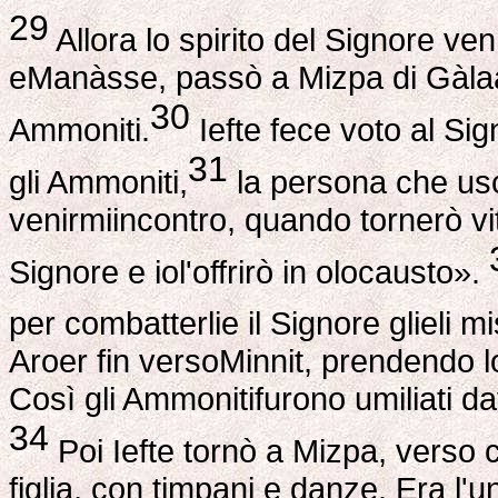
29
Allora lo spirito del Signore ve
eManàsse, passò a Mizpa di Gàlaa
30
Ammoniti.
Iefte fece voto al Sig
31
gli Ammoniti,
la persona che usc
venirmiincontro, quando tornerò vit
Signore e iol'offrirò in olocausto».
per combatterlie il Signore glieli m
Aroer fin versoMinnit, prendendo lo
Così gli Ammonitifurono umiliati dava
34
Poi Iefte tornò a Mizpa, verso c
figlia, con timpani e danze. Era l'uni