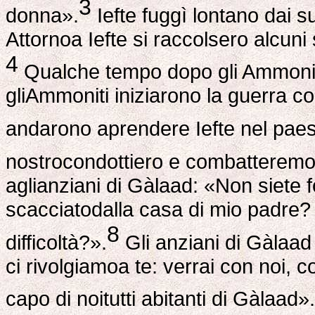
3
donna».
Iefte fuggì lontano dai suo
Attornoa Iefte si raccolsero alcuni
4
Qualche tempo dopo gli Ammonit
gliAmmoniti iniziarono la guerra co
andarono aprendere Iefte nel paes
nostrocondottiero e combatteremo
aglianziani di Gàlaad: «Non siete f
scacciatodalla casa di mio padre?
8
difficoltà?».
Gli anziani di Gàlaad 
ci rivolgiamoa te: verrai con noi, c
capo di noitutti abitanti di Gàlaad»