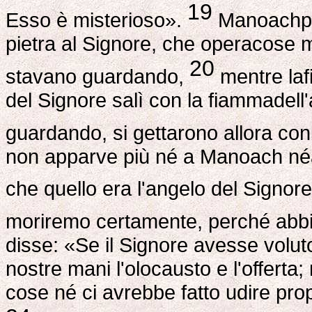
19
Esso è misterioso».
Manoachpres
pietra al Signore, che operacose 
20
stavano guardando,
mentre lafi
del Signore salì con la fiammadell
guardando, si gettarono allora con
non apparve più né a Manoach né
che quello era l'angelo del Signore
moriremo certamente, perché abb
disse: «Se il Signore avesse volut
nostre mani l'olocausto e l'offerta
cose né ci avrebbe fatto udire pr