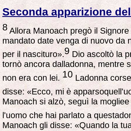
Seconda apparizione del
8
Allora Manoach pregò il Signore 
mandato date venga di nuovo da no
9
per il nascituro».
Dio ascoltò la p
tornò ancora dalladonna, mentre 
10
non era con lei.
Ladonna corse in
disse: «Ecco, mi è apparsoquell'u
Manoach si alzò, seguì la mogliee 
l'uomo che hai parlato a questado
Manoach gli disse: «Quando la tua