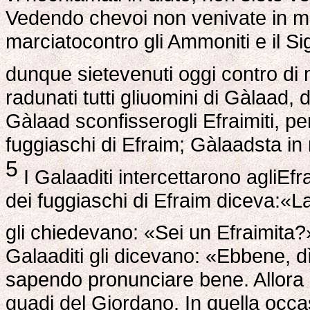
Vedendo chevoi non venivate in mio
marciatocontro gli Ammoniti e il S
dunque sietevenuti oggi contro d
radunati tutti gliuomini di Gàlaad, 
Gàlaad sconfisserogli Efraimiti, pe
fuggiaschi di Efraim; Gàlaadsta i
5
I Galaaditi intercettarono agliEf
dei fuggiaschi di Efraim diceva:«L
gli chiedevano: «Sei un Efraimita
Galaaditi gli dicevano: «Ebbene, d
sapendo pronunciare bene. Allora 
guadi del Giordano. In quella occ