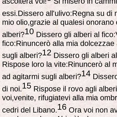
ascolterà voi!
Si misero in cammin
essi.Dissero all'ulivo:Regna su di n
mio olio,grazie al qualesi onorano 
10
alberi?
Dissero gli alberi al fico:
fico:Rinuncerò alla mia dolcezzae a
12
sugli alberi?
Dissero gli alberi al
Rispose loro la vite:Rinuncerò al 
14
ad agitarmi sugli alberi?
Dissero 
15
di noi.
Rispose il rovo agli alber
voi,venite, rifugiatevi alla mia omb
16
cedri del Libano.
Ora voi non av