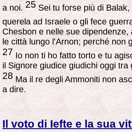
25
a noi.
Sei tu forse più di Balak,
querela ad Israele o gli fece guer
Chesbon e nelle sue dipendenze, a
le città lungo l'Arnon; perché non
27
Io non ti ho fatto torto e tu a
il Signore giudice giudichi oggi tra g
28
Ma il re degli Ammoniti non asc
a dire.
Il voto di Iefte e la sua vi