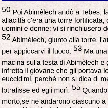
50
Poi Abimèlech andò a Tebes, la
allacittà c'era una torre fortificata, 
uomini e donne; vi si rinchiusero d
52
Abimèlech, giunto alla torre, l'a
53
per appiccarvi il fuoco.
Ma una d
macina sulla testa di Abimèlech e g
infretta il giovane che gli portava l
euccidimi, perché non si dica di m
55
lotrafisse ed egli morì.
Quando g
morto,se ne andarono ciascuno a 