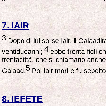
7. IAIR
3
Dopo di lui sorse Iair, il Galaadit
4
ventidueanni;
ebbe trenta figli c
trentacittà, che si chiamano anche o
5
Gàlaad.
Poi Iair morì e fu sepol
8. IEFETE