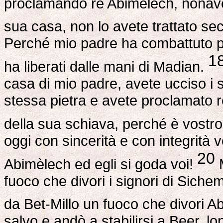
proclamando re Abimèlech, nonave
sua casa, non lo avete trattato sec
Perché mio padre ha combattuto per
1
ha liberati dalle mani di Madian.
casa di mio padre, avete ucciso i s
stessa pietra e avete proclamato r
della sua schiava, perché è vostro 
oggi con sincerità e con integrità
20
Abimèlech ed egli si goda voi!
M
fuoco che divori i signori di Siche
da Bet-Millo un fuoco che divori A
salvo e andò a stabilirsi a Beer, l