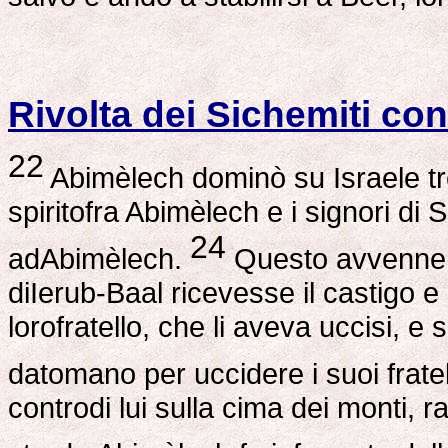
Rivolta dei Sichemiti co
22
Abimèlech dominò su Israele tr
spiritofra Abimèlech e i signori di 
24
adAbimèlech.
Questo avvenne pe
diIerub-Baal ricevesse il castigo 
lorofratello, che li aveva uccisi, e
datomano per uccidere i suoi fratel
controdi lui sulla cima dei monti,