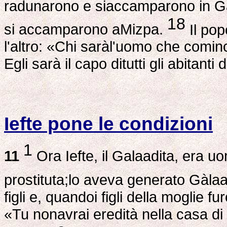
radunarono e siaccamparono in Gàl
18
si accamparono aMizpa.
Il popo
l'altro: «Chi saràl'uomo che comi
Egli sarà il capo ditutti gli abitanti
Iefte pone le condizioni
1
11
Ora Iefte, il Galaadita, era uo
prostituta;lo aveva generato Gàla
figli e, quandoi figli della moglie f
«Tu nonavrai eredità nella casa di n