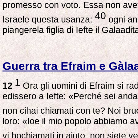
promesso con voto. Essa non avev
40
Israele questa usanza:
ogni ann
piangerela figlia di Iefte il Galaadit
Guerra tra Efraim e Gàlaa
1
12
Ora gli uomini di Efraim si r
edissero a Iefte: «Perché sei anda
non cihai chiamati con te? Noi br
loro: «Ioe il mio popolo abbiamo a
vi hochiamati in aiuto, non siete ve