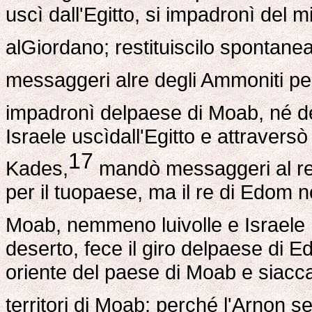
uscì dall'Egitto, si impadronì del mi
alGiordano; restituiscilo spontan
messaggeri alre degli Ammoniti per
impadronì delpaese di Moab, né d
Israele uscìdall'Egitto e attravers
17
Kades,
mandò messaggeri al re 
per il tuopaese, ma il re di Edom 
Moab, nemmeno luivolle e Israele
deserto, fece il giro delpaese di 
oriente del paese di Moab e siacc
territori di Moab; perché l'Arnon s