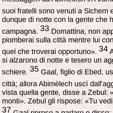
suoi fratelli sono venuti a Sichem e
dunque di notte con la gente che h
33
campagna.
Domattina, non appe
piomberai sulla città mentre lui con 
34
quel che troverai opportuno».
A
si alzarono di notte e tesero un ag
35
schiere.
Gaal, figlio di Ebed, us
città; allora Abimèlech uscì dall'a
vista quella gente, disse a Zebul
monti». Zebul gli rispose: «Tu vedi
37
Gaal riprese a parlare e disse