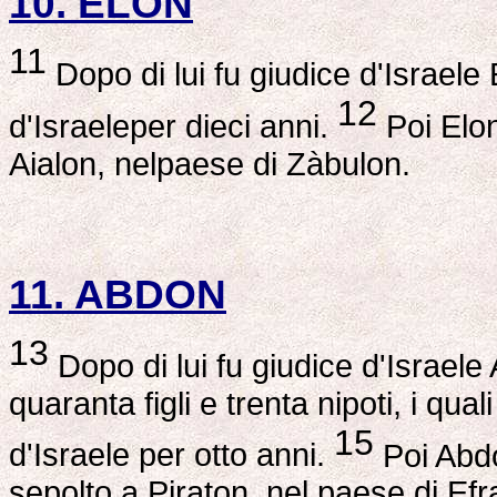
10. ELON
11
Dopo di lui fu giudice d'Israele 
12
d'Israeleper dieci anni.
Poi Elon
Aialon, nelpaese di Zàbulon.
11. ABDON
13
Dopo di lui fu giudice d'Israele Ab
quaranta figli e trenta nipoti, i qu
15
d'Israele per otto anni.
Poi Abdon
sepolto a Piraton, nel paese di Ef