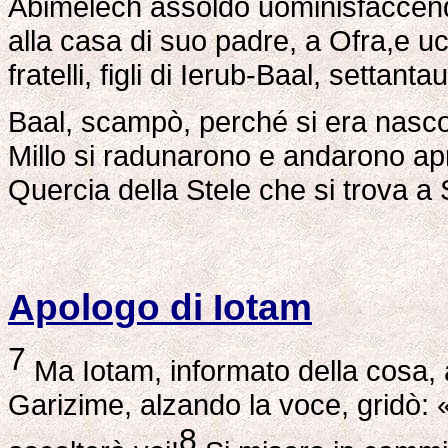
Abimèlech assoldò uominisfaccend
alla casa di suo padre, a Ofra,e uc
fratelli, figli di Ierub-Baal, settan
Baal, scampò, perché si era nasco
Millo si radunarono e andarono ap
Quercia della Stele che si trova a
Apologo di Iotam
7
Ma Iotam, informato della cosa, 
Garizime, alzando la voce, gridò: 
8