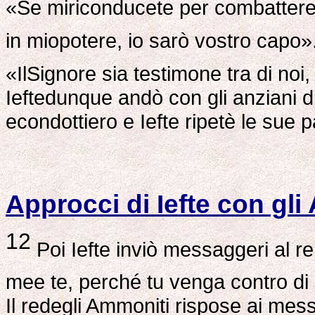
«Se miriconducete per combattere c
in miopotere, io sarò vostro capo»
«IlSignore sia testimone tra di no
Ieftedunque andò con gli anziani di
econdottiero e Iefte ripetè le sue 
Approcci di Iefte con gl
12
Poi Iefte inviò messaggeri al re
mee te, perché tu venga contro d
Il redegli Ammoniti rispose ai mes