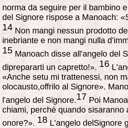
norma da seguire per il bambino e 
del Signore rispose a Manoach: «S
14
Non mangi nessun prodotto del
inebriante e non mangi nulla d'im
15
Manoach disse all'angelo del Sig
16
diprepararti un capretto!».
L'an
«Anche setu mi trattenessi, non ma
olocausto,offrilo al Signore». Ma
17
l'angelo del Signore.
Poi Manoac
chiami, perché quando sisaranno av
18
onore?».
L'angelo delSignore g