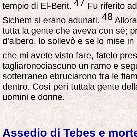
47
tempio di El-Berit.
Fu riferito ad
48
Sichem si erano adunati.
Allor
tutta la gente che aveva con sé; p
d'albero, lo sollevò e se lo mise in
che mi avete visto fare, fatelo pre
tagliaronociascuno un ramo e segu
sotterraneo ebruciarono tra le fia
dentro. Così perì tuttala gente dell
uomini e donne.
Assedio di Tebes e mort