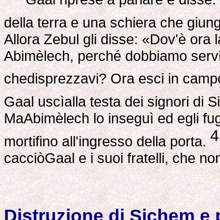
della terra e una schiera che giun
Allora Zebul gli disse: «Dov'è ora 
Abimèlech, perché dobbiamo servir
chedisprezzavi? Ora esci in campo 
Gaal uscìalla testa dei signori di
MaAbimèlech lo inseguì ed egli fug
4
mortifino all'ingresso della porta.
cacciòGaal e i suoi fratelli, che 
Distruzione di Sichem e p