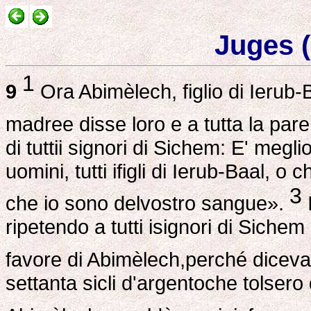
Juges (
1
9
Ora Abimèlech, figlio di Ierub-B
madree disse loro e a tutta la par
di tuttii signori di Sichem: E' megl
uomini, tutti ifigli di Ierub-Baal, 
3
che io sono delvostro sangue».
I
ripetendo a tutti isignori di Sichem 
favore di Abimèlech,perché dicevan
settanta sicli d'argentoche tolsero