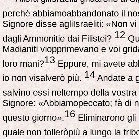
perché abbiamoabbandonato il nos
Signore disse agliIsraeliti: «Non vi 
12
dagli Ammonitie dai Filistei?
Qua
Madianiti viopprimevano e voi grida
13
loro mani?
Eppure, mi avete abba
14
io non visalverò più.
Andate a gr
salvino essi neltempo della vostr
Signore: «Abbiamopeccato; fà di noi 
16
questo giorno».
Eliminarono gli d
quale non tolleròpiù a lungo la trib