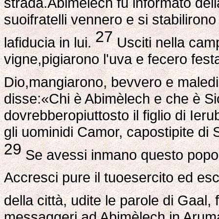
strada.Abimèlech fu informato del
suoifratelli vennero e si stabiliron
27
lafiducia in lui.
Usciti nella ca
vigne,pigiarono l'uva e fecero fest
Dio,mangiarono, bevvero e maled
disse:«Chi è Abimèlech e che è S
dovrebberopiuttosto il figlio di Ie
gli uominidi Camor, capostipite d
29
Se avessi inmano questo popolo
Accresci pure il tuoesercito ed es
della città, udite le parole di Gaal,
messaggeri ad Abimèlech in Aruma p