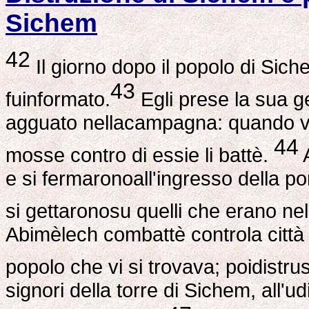
Sichem
42
Il giorno dopo il popolo di Si
43
fuinformato.
Egli prese la sua ge
agguato nellacampagna: quando vide
44
mosse contro di essie li battè.
A
e si fermaronoall'ingresso della por
si gettaronosu quelli che erano ne
Abimèlech combattè controla città t
popolo che vi si trovava; poidistrus
signori della torre di Sichem, all'u