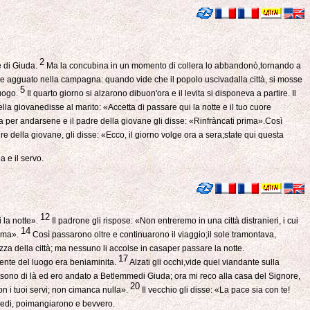
2
e di Giuda.
Ma la concubina in un momento di collera lo abbandonò,tornando a
ue agguato nella campagna: quando vide che il popolo uscivadalla città, si mosse
5
luogo.
Il quarto giorno si alzarono dibuon'ora e il levita si disponeva a partire. Il
la giovanedisse al marito: «Accetta di passare qui la notte e il tuo cuore
ora per andarsene e il padre della giovane gli disse: «Rinfràncati prima».Così
 della giovane, gli disse: «Ecco, il giorno volge ora a sera;state qui questa
 e il servo.
12
 la notte».
Il padrone gli rispose: «Non entreremo in una città distranieri, i cui
14
Rama».
Così passarono oltre e continuarono il viaggio;il sole tramontava,
iazza della città; ma nessuno li accolse in casaper passare la notte.
17
ente del luogo era beniaminita.
Alzati gli occhi,vide quel viandante sulla
sono di là ed ero andato a Betlemmedi Giuda; ora mi reco alla casa del Signore,
20
n i tuoi servi; non cimanca nulla».
Il vecchio gli disse: «La pace sia con te!
piedi, poimangiarono e bevvero.