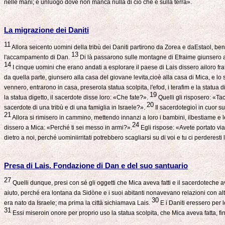
nelle mani; è unluogo dove non manca nulla di ciò che è sulla terra».
La migrazione dei Daniti
11
Allora seicento uomini della tribù dei Daniti partirono da Zorea e daEstaol, be
13
l'accampamento di Dan.
Di là passarono sulle montagne di Efraime giunsero a
14
I cinque uomini che erano andati a esplorare il paese di Lais dissero ailoro fra
da quella parte, giunsero alla casa del giovane levita,cioè alla casa di Mica, e lo
vennero, entrarono in casa, preserola statua scolpita, l'efod, i terafim e la statua 
19
la statua digetto, il sacerdote disse loro: «Che fate?».
Quelli gli risposero: «Ta
20
sacerdote di una tribù e di una famiglia in Israele?».
Il sacerdotegioì in cuor suo
21
Allora si rimisero in cammino, mettendo innanzi a loro i bambini, ilbestiame e 
24
dissero a Mica: «Perché ti sei messo in armi?».
Egli rispose: «Avete portato via
dietro a noi, perché uominiirritati potrebbero scagliarsi su di voi e tu ci perderesti l
Presa di Lais. Fondazione di Dan e del suo santuario
27
Quelli dunque, presi con sé gli oggetti che Mica aveva fatti e il sacerdoteche av
aiuto, perché era lontana da Sidòne e i suoi abitanti nonavevano relazioni con a
30
era nato da Israele; ma prima la città sichiamava Lais.
E i Daniti eressero per l
31
Essi miseroin onore per proprio uso la statua scolpita, che Mica aveva fatta, fi