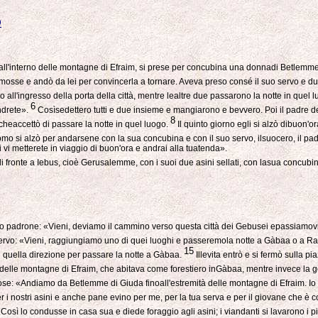
O
a all'interno delle montagne di Efraim, si prese per concubina una donnadi Betlemm
mosse e andò da lei per convincerla a tornare. Aveva preso consé il suo servo e d
all'ingresso della porta della città, mentre lealtre due passarono la notte in quel 
6
ndrete».
Cosìsedettero tutti e due insieme e mangiarono e bevvero. Poi il padre del
8
cheaccettò di passare la notte in quel luogo.
Il quinto giorno egli si alzò dibuon'
 si alzò per andarsene con la sua concubina e con il suo servo, ilsuocero, il padre
ni vi metterete in viaggio di buon'ora e andrai alla tuatenda».
i fronte a Iebus, cioè Gerusalemme, con i suoi due asini sellati, con lasua concubina
 suo padrone: «Vieni, deviamo il cammino verso questa città dei Gebusei epassiamovi
ervo: «Vieni, raggiungiamo uno di quei luoghi e passeremola notte a Gàbaa o a 
15
 quella direzione per passare la notte a Gàbaa.
Illevita entrò e si fermò sulla p
elle montagne di Efraim, che abitava come forestiero inGàbaa, mentre invece la g
ose: «Andiamo da Betlemme di Giuda finoall'estremità delle montagne di Efraim. Io 
i nostri asini e anche pane evino per me, per la tua serva e per il giovane che è co
Così lo condusse in casa sua e diede foraggio agli asini; i viandanti si lavarono i 