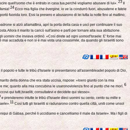
23
uscire quell'uomo che è entrato in casa tua,perché vogliamo abusare di lui».
Il
24
nfamia!
Ecco mia figlia che èvergine, io ve la condurrò fuori, abusatene e fatele
ortò fuorida loro. Essi la presero e abusarono di lei tutta la notte fino al mattino;
padrone si alzò allamattina, aprì la porta della casa e uscì per continuare il suo
a.Allora il marito la caricò sull'asino e partì per tornare alla sua abitazione.
li uomini che inviava ordinò: «Così direte ad ogni uomod'Israele: E' forse mai
è mai accaduta e non si è mai vista una cosasimile, da quando gli Israeliti sono
o il popolo e tutte le tribù d'Israele si presentarono all'assembleadel popolo di Dio,
il marito della donna che era stata uccisa, rispose: «Ioero giunto con la mia
6
re me; quanto alla mia concubina le usaronoviolenza fino al punto che ne morì.
ccovi qui tutti,Israeliti; consultatevi e decidete qui stesso».
0
e prenderemo intutte le tribù d'Israele dieci uomini su cento, cento su mille e
11
raele».
Così tutti gli Israeliti si radunarono contro quella città, uniti come unsol
ui di Gàbaa, perché li uccidiamo e cancelliamo il male da Israele». Ma i figli di