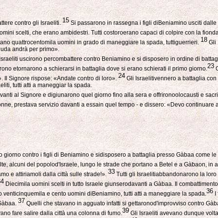
15
ere contro gli Israeliti.
Si passarono in rassegna i figli diBeniamino usciti dall
ini scelti, che erano ambidestri. Tutti costoroerano capaci di colpire con la fionda 
18
rano quattrocentomila uomini in grado di maneggiare la spada, tuttiguerrieri.
Gli 
Giuda andrà per primo».
Israeliti uscirono percombattere contro Beniamino e si disposero in ordine di battag
23
carono etornarono a schierarsi in battaglia dove si erano schierati il primo giorno.
G
24
 Il Signore rispose: «Andate contro di loro».
Gli Israelitivennero a battaglia con
iti, tutti atti a maneggiar la spada.
davanti al Signore e digiunarono quel giorno fino alla sera e offrironoolocausti e sac
Aronne, prestava servizio davanti a essain quel tempo - e dissero: «Devo continuare 
rzo giorno contro i figli di Beniamino e sidisposero a battaglia presso Gàbaa come le 
volte, alcuni del popolod'Israele, lungo le strade che portano a Betel e a Gàbaon, i
33
mo e attiriamoli dalla città sulle strade!».
Tutti gli Israelitiabbandonarono la loro
34
Diecimila uomini scelti in tutto Israele giunserodavanti a Gàbaa. Il combattimento
36
no venticinquemila e cento uomini diBeniamino, tutti atti a maneggiare la spada.
I
37
 Gàbaa.
Quelli che stavano in agguato infatti si gettaronod'improvviso contro Gàbaa 
39
ano fare salire dalla città una colonna di fumo.
Gli Israeliti avevano dunque volt