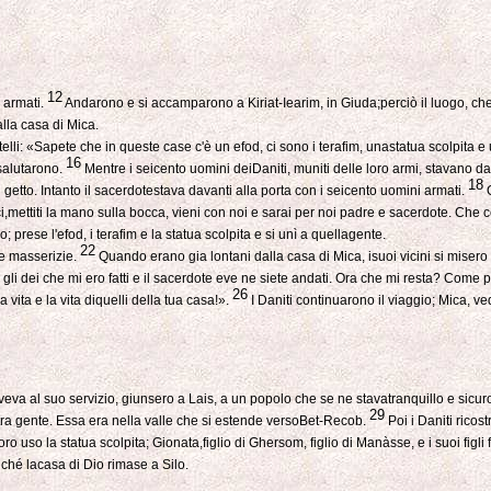
12
n armati.
Andarono e si accamparono a Kiriat-Iearim, in Giuda;perciò il luogo, che 
lla casa di Mica.
telli: «Sapete che in queste case c'è un efod, ci sono i terafim, unastatua scolpita 
16
 salutarono.
Mentre i seicento uomini deiDaniti, muniti delle loro armi, stavano da
18
di getto. Intanto il sacerdotestava davanti alla porta con i seicento uomini armati.
Q
ci,mettiti la mano sulla bocca, vieni con noi e sarai per noi padre e sacerdote. Ch
; prese l'efod, i terafim e la statua scolpita e si unì a quellagente.
22
le masserizie.
Quando erano gia lontani dalla casa di Mica, isuoi vicini si misero 
 gli dei che mi ero fatti e il sacerdote eve ne siete andati. Ora che mi resta? Com
26
a vita e la vita diquelli della tua casa!».
I Daniti continuarono il viaggio; Mica, ved
eva al suo servizio, giunsero a Lais, a un popolo che se ne stavatranquillo e sicuro;
29
ltra gente. Essa era nella valle che si estende versoBet-Recob.
Poi i Daniti ricos
oro uso la statua scolpita; Gionata,figlio di Ghersom, figlio di Manàsse, e i suoi figli
nché lacasa di Dio rimase a Silo.