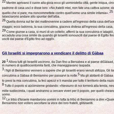
22
Mentre aprivano il cuore alla gioia ecco gli uominidella città, gente iniqua, c
padrone di casa uscì e disse loro: «No,fratelli miei, non fate una cattiva azion
25
quello che vi pare; ma noncommettete contro quell'uomo una simile infamia».
lalasciarono andare allo spuntar dell'alba.
26
Quella donna sul far del mattinovenne a cadere all'ingresso della casa dell'uom
viaggio; ecco ladonna, la sua concubina, giaceva distesa all'ingresso della casa,
29
Come giunse a casa, si munì di un coltello, afferrò la sua concubina e latagliò, 
accaduta una cosa simile da quando gli Israeliti sonousciti dal paese di Egitto f
usciti dal paese d'Egitto fino ad oggi!».
Gli Israeliti si impegnarono a vendicare il delitto di Gàbaa
1
20
Allora tutti gli Israeliti uscirono, da Dan fino a Bersabea e al paese diGàlaa
in numero di quattrocentomila fanti, che maneggiavano laspada.
3
I figli di Beniamino vennero a sapere che gli Israeliti erano venuti aMizpa. Gli I
5
concubina a Gàbaa di Beniamino per passarvi la notte.
Ma gli abitanti di Gàbaa
Io presi la mia concubina, la feci apezzi e li mandai per tutto il territorio della 
8
Tutto il popolo si alzòinsieme gridando: «Nessuno di noi tornerà alla tenda, nes
mille sudiecimila, i quali andranno a cercare viveri per il popolo, per quelli c
uomo.
12
Le tribù d'Israele mandarono uomini in tutta la tribù di Beniamino a dire:«Qua
Beniamino non vollero ascoltare la voce dei loro fratelli, gliIsraeliti.