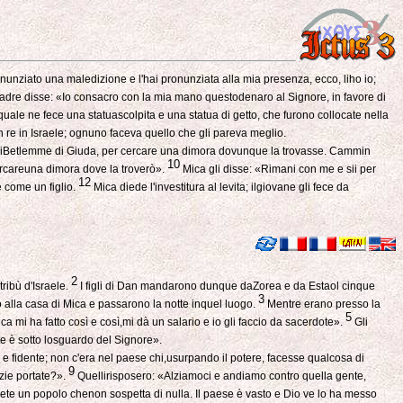
onunziato una maledizione e l'hai pronunziata alla mia presenza, ecco, liho io;
a madre disse: «Io consacro con la mia mano questodenaro al Signore, in favore di
 quale ne fece una statuascolpita e una statua di getto, che furono collocate nella
 re in Israele; ognuno faceva quello che gli pareva meglio.
 diBetlemme di Giuda, per cercare una dimora dovunque la trovasse. Cammin
10
ercareuna dimora dove la troverò».
Mica gli disse: «Rimani con me e sii per
12
e come un figlio.
Mica diede l'investitura al levita; ilgiovane gli fece da
2
tribù d'Israele.
I figli di Dan mandarono dunque daZorea e da Estaol cinque
3
no alla casa di Mica e passarono la notte inquel luogo.
Mentre erano presso la
5
a mi ha fatto così e così,mi dà un salario e io gli faccio da sacerdote».
Gli
ate è sotto losguardo del Signore».
o e fidente; non c'era nel paese chi,usurpando il potere, facesse qualcosa di
9
izie portate?».
Quellirisposero: «Alziamoci e andiamo contro quella gente,
rete un popolo chenon sospetta di nulla. Il paese è vasto e Dio ve lo ha messo