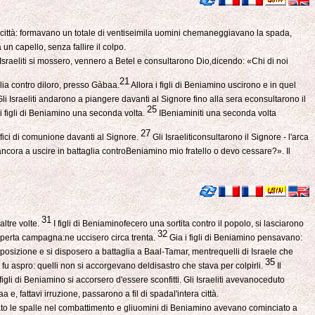
e città: formavano un totale di ventiseimila uomini chemaneggiavano la spada,
un capello, senza fallire il colpo.
Israeliti si mossero, vennero a Betel e consultarono Dio,dicendo: «Chi di noi
21
lia contro diloro, presso Gàbaa.
Allora i figli di Beniamino uscirono e in quel
li Israeliti andarono a piangere davanti al Signore fino alla sera econsultarono il
25
 i figli di Beniamino una seconda volta.
IBeniaminiti una seconda volta
27
rifici di comunione davanti al Signore.
Gli Israeliticonsultarono il Signore - l'arca
ancora a uscire in battaglia controBeniamino mio fratello o devo cessare?». Il
31
altre volte.
I figli di Beniaminofecero una sortita contro il popolo, si lasciarono
32
n aperta campagna:ne uccisero circa trenta.
Gia i figli di Beniamino pensavano:
 posizione e si disposero a battaglia a Baal-Tamar, mentrequelli di Israele che
35
 fu aspro: quelli non si accorgevano deldisastro che stava per colpirli.
Il
 figli di Beniamino si accorsero d'essere sconfitti. Gli Israeliti avevanoceduto
e, fattavi irruzione, passarono a fil di spadal'intera città.
ato le spalle nel combattimento e gliuomini di Beniamino avevano cominciato a