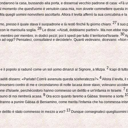
ircondarono la casa, bussando alla porta, e disseroal vecchio padrone di casa: «Fà 
e; dal momento che quest'uomo è venutoin casa mia, non dovete commettere questa i
Ma quegli uomini nonvollero ascoltarlo. Allora il levita afferrò la sua concubina e la p
27
o, presso il quale stava il suopadrone e là restò finché fu giorno chiaro.
Il suo 
28
 con le manisulla soglia.
Le disse: «Alzati, dobbiamo partire!». Ma non ebbe rispost
30
membro per membro, in dodici pezzi; poi li spedì per tutto il territoriod'Israele.
Ag
ino ad oggi? Pensateci, consultatevi e decidete!». Quanti vedevano, dicevano: «Non 
2
d, e il popolo si radunò come un sol uomo dinanzi al Signore, a Mizpa.
Icapi di tutt
4
sraeliti dissero: «Parlate! Com'è avvenuta questa scelleratezza?».
Allora il levita, 
 insorsero contro di me e circondarono di notte lacasa dove stavo; volevano uccide
7
nazione d'Israele, perchécostoro hanno commesso un delitto e un'infamia in Israele.
E
9
1
suno di noi rientrerà acasa.
Ora ecco quanto faremo a Gàbaa: tireremo a sorte
heandranno a punire Gàbaa di Beniamino, come merita l'infamia che ha commessa inIs
13
le delitto è stato commesso in mezzo a voi?
Dunque consegnateci quegliuomini iniq