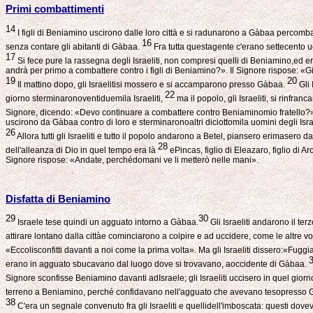
Primi combattimenti
14
I figli di Beniamino uscirono dalle loro città e si radunarono a Gàbaa percombatt
16
senza contare gli abitanti di Gàbaa.
Fra tutta questagente c'erano settecento uom
17
Si fece pure la rassegna degli Israeliti, non compresi quelli di Beniamino,ed e
andrà per primo a combattere contro i figli di Beniamino?». Il Signore rispose: «
19
20
Il mattino dopo, gli Israelitisi mossero e si accamparono presso Gàbaa.
Gli 
22
giorno sterminaronoventiduemila Israeliti,
ma il popolo, gli Israeliti, si rinfran
Signore, dicendo: «Devo continuare a combattere contro Beniaminomio fratello?».
uscirono da Gàbaa contro di loro e sterminaronoaltri diciottomila uomini degli Israel
26
Allora tutti gli Israeliti e tutto il popolo andarono a Betel, piansero erimasero 
28
dell'alleanza di Dio in quel tempo era là
ePincas, figlio di Eleazaro, figlio di 
Signore rispose: «Andate, perchédomani ve li metterò nelle mani».
Disfatta di Beniamino
29
30
Israele tese quindi un agguato intorno a Gàbaa.
Gli Israeliti andarono il te
attirare lontano dalla cittàe cominciarono a colpire e ad uccidere, come le altre 
«Eccolisconfitti davanti a noi come la prima volta». Ma gli Israeliti dissero:«Fuggia
erano in agguato sbucavano dal luogo dove si trovavano, aoccidente di Gàbaa.
Signore sconfisse Beniamino davanti adIsraele; gli Israeliti uccisero in quel gior
terreno a Beniamino, perché confidavano nell'agguato che avevano tesopresso
38
C'era un segnale convenuto fra gli Israeliti e quellidell'imboscata: questi dovev