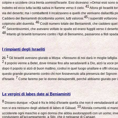
colpire e uccidere circa trenta uominid'Israele. Essi dicevano: «Ormai essi sono sc
41
indietro ed ecco tutta lacittà saliva in fiamme verso il cielo.
Allora gli Israeliti
via del deserto; ma i combattenti li incalzavano e quelli che venivano dallacitt
45
Caddero dei Beniaminiti diciottomila uomini, tutti valorosi.
I superstiti voltarono
46
colpirono altri duemila.
Cosìil numero totale dei Beniaminiti, che caddero quel g
47
Seicentouomini, che avevano voltato le spalle ed erano fuggiti verso il desert
48
Intanto gli Israeliti tornarono contro i figli di Beniamino, passarono a fildi sp
I rimpianti degli Israeliti
1
21
Gli Israeliti avevano giurato a Mizpa: «Nessuno di noi darà in moglie lafiglia
2
Il popolo venne a Betel, dove rimase fino alla seradavanti a Dio, alzò la voce 
dopo il popolo si alzò di buon mattino, costruì in quel luogo unaltare e offrì olocau
questo grande giuramento contro chi non fossevenuto alla presenza del Signore
7
d'Israele.
Come faremo per le donne deisuperstiti, perché abbiamo giurato per il
Le vergini di Iabes date ai Beniaminiti
8
Dissero dunque: «Qual è fra le tribù d'Israele quella che non è venutadavanti
10
non vi era nessuno degli abitanti di Iabes di Gàlaad.
Allorala comunità vi mandò
ucciderete ogni maschio e ogni donna che abbia avutorapporti con un uomo; inve
condussero all'accampamento, a Silo, che è nelpaese di Canaan.