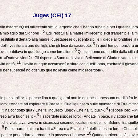
Juges (CEI) 17
lla madre: «Quei millecento sicli di argento che ti hanno rubato e per i qualihai pr
3
a mio figlio dal Signore!».
Egli restituì alla madre imillecento sicli d'argento e l
stituito il denaro alla madre, questaprese duecento sicli e li diede al fonditore, il
6
el'investitura a uno dei figli, che gli fece da sacerdote.
In quel tempo nonc'era un
8
levita eabitava in quel luogo come forestiero.
Questo uomo era partito dalla città
: «Dadove vieni?». Gli rispose: «Sono un levita di Betlemme di Giuda e vado a c
11
vita entrò.
Il levita dunque acconsentì a stare con quell'uomo, chetrattò il giovan
del bene, perché ho ottenuto questo levita come miosacerdote».
io per stabilirvisi, perché fino a quei giorni non le era toccatanessuna eredità fra le 
ro loro: «Andate ad esplorare il Paese!». Quelligiunsero sulle montagne di Efraim fi
4
Chi ti ha condotto qua? Che fai inquesto luogo? Che hai tu qui?».
Rispose loro: «Mic
6
reso avrà buon esito».
Il sacerdote rispose loro: «Andate in pace, il viaggio che f
, che vi abitava, viveva in sicurezza secondo icostumi di quelli di Sidòne, tranquill
8
o.
Poi tornarono ai loro fratelli aZorea e a Estaol e i fratelli chiesero loro: «Che not
10
a partire per andare aprendere in possesso il paese.
Quando arriverete là, trove