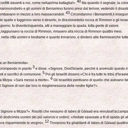
40
onfitti davanti a noi, come nellaprima battaglia!».
Ma quando il segnale, la colon
 tornaronoindietro e gli uomini di Beniamino furono presi dal terrore, vedendo il dis
43
à piombavano in mezzo a loro massacrandoli.
Circondarono i Beniaminiti,li inseguir
 le spalle e fuggirono verso il deserto, in direzionedella roccia di Rimmon e gli Isra
iorno, fu diventicinquemila, atti a maneggiare la spada, tutta gente di valore.
o,raggiunsero la roccia di Rimmon, rimasero alla roccia di Rimmon quattro mesi.
ada nella città uomini e bestiame e quanto trovarono, e diedero alle fiammeanche tutte
 a un Beniaminita».
3
prorompendo in pianto
e disse: «Signore, Diod'Israele, perché è avvenuto questo in
5
sti e sacrifici di comunione.
Poi gli Israeliti dissero:«Chi è fra tutte le tribù d'Is
6
 a Mizpa: «Sarà messo a morte».
Gli Israelitisi pentivano di quello che avevano f
 Signore di non dar loro in moglienessuna delle nostre figlie?».
 al Signore a Mizpa?». Risultò che nessuno di Iabes di Gàlaad era venutoall'accam
 dodicimila uomini dei più valorosi e ordinò: «Andate epassate a fil di spada gli 
12
ce risparmierete le vergini».
Trovarono fra gliabitanti di Iabes di Gàlaad quattr