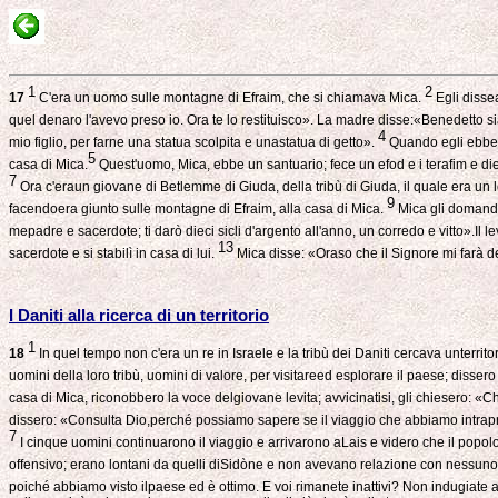
1
2
17
C'era un uomo sulle montagne di Efraim, che si chiamava Mica.
Egli dissea
quel denaro l'avevo preso io. Ora te lo restituisco». La madre disse:«Benedetto si
4
mio figlio, per farne una statua scolpita e unastatua di getto».
Quando egli ebbe re
5
casa di Mica.
Quest'uomo, Mica, ebbe un santuario; fece un efod e i terafim e died
7
Ora c'eraun giovane di Betlemme di Giuda, della tribù di Giuda, il quale era un 
9
facendoera giunto sulle montagne di Efraim, alla casa di Mica.
Mica gli domandò
mepadre e sacerdote; ti darò dieci sicli d'argento all'anno, un corredo e vitto».Il le
13
sacerdote e si stabilì in casa di lui.
Mica disse: «Oraso che il Signore mi farà 
I Daniti alla ricerca di un territorio
1
18
In quel tempo non c'era un re in Israele e la tribù dei Daniti cercava unterritor
uomini della loro tribù, uomini di valore, per visitareed esplorare il paese; disse
casa di Mica, riconobbero la voce delgiovane levita; avvicinatisi, gli chiesero: «
dissero: «Consulta Dio,perché possiamo sapere se il viaggio che abbiamo intrap
7
I cinque uomini continuarono il viaggio e arrivarono aLais e videro che il popolo
offensivo; erano lontani da quelli diSidòne e non avevano relazione con nessun
poiché abbiamo visto ilpaese ed è ottimo. E voi rimanete inattivi? Non indugiate 