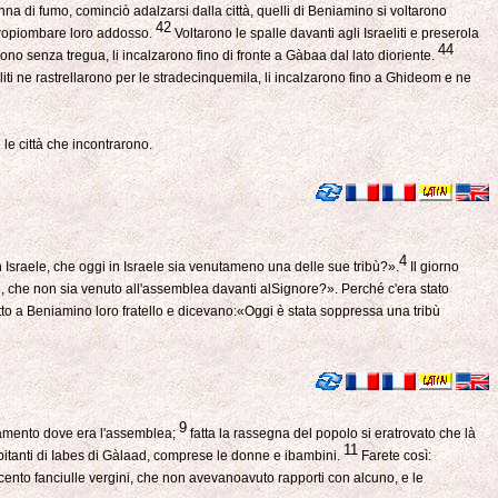
na di fumo, cominciò adalzarsi dalla città, quelli di Beniamino si voltarono
42
astropiombare loro addosso.
Voltarono le spalle davanti agli Israeliti e preserola
44
ono senza tregua, li incalzarono fino di fronte a Gàbaa dal lato dioriente.
eliti ne rastrellarono per le stradecinquemila, li incalzarono fino a Ghideom e ne
 le città che incontrarono.
4
 Israele, che oggi in Israele sia venutameno una delle sue tribù?».
Il giorno
raele, che non sia venuto all'assemblea davanti alSignore?». Perché c'era stato
atto a Beniamino loro fratello e dicevano:«Oggi è stata soppressa una tribù
9
pamento dove era l'assemblea;
fatta la rassegna del popolo si eratrovato che là
11
abitanti di Iabes di Gàlaad, comprese le donne e ibambini.
Farete così:
ocento fanciulle vergini, che non avevanoavuto rapporti con alcuno, e le