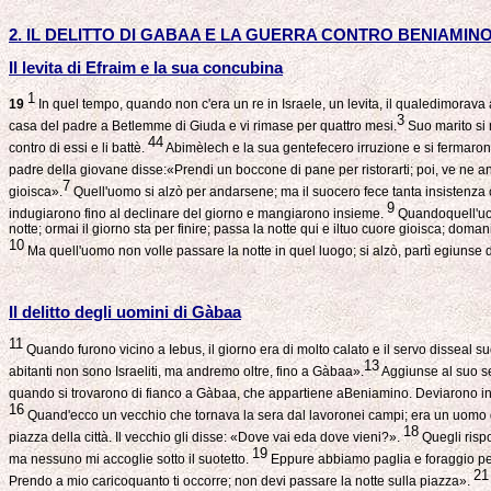
2. IL DELITTO DI GABAA E LA GUERRA CONTRO BENIAMIN
Il levita di Efraim e la sua concubina
1
19
In quel tempo, quando non c'era un re in Israele, un levita, il qualedimorav
3
casa del padre a Betlemme di Giuda e vi rimase per quattro mesi.
Suo marito si 
44
contro di essi e li battè.
Abimèlech e la sua gentefecero irruzione e si fermarono 
padre della giovane disse:«Prendi un boccone di pane per ristorarti; poi, ve ne a
7
gioisca».
Quell'uomo si alzò per andarsene; ma il suocero fece tanta insistenza 
9
indugiarono fino al declinare del giorno e mangiarono insieme.
Quandoquell'uomo
notte; ormai il giorno sta per finire; passa la notte qui e iltuo cuore gioisca; doma
10
Ma quell'uomo non volle passare la notte in quel luogo; si alzò, partì egiunse d
Il delitto degli uomini di Gàbaa
11
Quando furono vicino a Iebus, il giorno era di molto calato e il servo disseal
13
abitanti non sono Israeliti, ma andremo oltre, fino a Gàbaa».
Aggiunse al suo s
quando si trovarono di fianco a Gàbaa, che appartiene aBeniamino. Deviarono in
16
Quand'ecco un vecchio che tornava la sera dal lavoronei campi; era un uomo d
18
piazza della città. Il vecchio gli disse: «Dove vai eda dove vieni?».
Quegli risp
19
ma nessuno mi accoglie sotto il suotetto.
Eppure abbiamo paglia e foraggio per 
21
Prendo a mio caricoquanto ti occorre; non devi passare la notte sulla piazza».