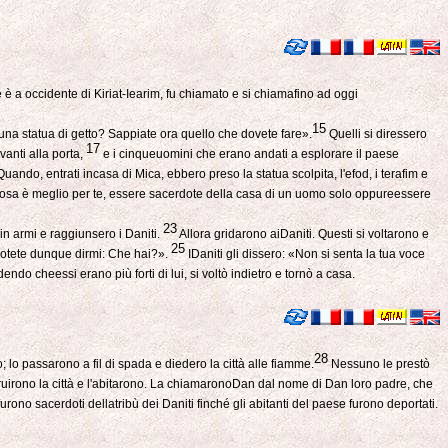
è a occidente di Kiriat-Iearim, fu chiamato e si chiamafino ad oggi
15
e una statua di getto? Sappiate ora quello che dovete fare».
Quelli si diressero
17
vanti alla porta,
e i cinqueuomini che erano andati a esplorare il paese
uando, entrati incasa di Mica, ebbero preso la statua scolpita, l'efod, i terafim e
e cosa è meglio per te, essere sacerdote della casa di un uomo solo oppureessere
23
in armi e raggiunsero i Daniti.
Allora gridarono aiDaniti. Questi si voltarono e
25
e potete dunque dirmi: Che hai?».
IDaniti gli dissero: «Non si senta la tua voce
endo cheessi erano più forti di lui, si voltò indietro e tornò a casa.
28
 lo passarono a fil di spada e diedero la città alle fiamme.
Nessuno le prestò
truirono la città e l'abitarono. La chiamaronoDan dal nome di Dan loro padre, che
 furono sacerdoti dellatribù dei Daniti finché gli abitanti del paese furono deportati.