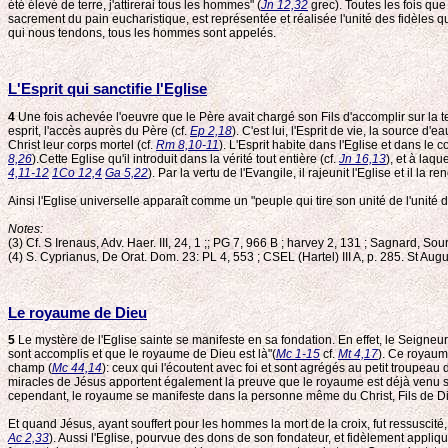
été élevé de terre, j'attirerai tous les hommes" (
Jn 12,32
grec). Toutes les fois que 
sacrement du pain eucharistique, est représentée et réalisée l'unité des fidèles qu
qui nous tendons, tous les hommes sont appelés.
L'Esprit qui sanctifie l'Eglise
4
Une fois achevée l'oeuvre que le Père avait chargé son Fils d'accomplir sur la te
esprit, l'accès auprès du Père (cf.
Ep 2,18
). C'est lui, l'Esprit de vie, la source d'e
Christ leur corps mortel (cf.
Rm 8,10-11
). L'Esprit habite dans l'Eglise et dans le
8,26
).Cette Eglise qu'il introduit dans la vérité tout entière (cf.
Jn 16,13
), et à laqu
4,11-12
1Co 12,4
Ga 5,22
). Par la vertu de l'Evangile, il rajeunit l'Eglise et il l
Ainsi l'Eglise universelle apparaît comme un "peuple qui tire son unité de l'unité du
Notes:
(3) Cf. S Irenaus, Adv. Haer. III, 24, 1 ;; PG 7, 966 B ; harvey 2, 131 ; Sagnard, Sou
(4) S. Cyprianus, De Orat. Dom. 23: PL 4, 553 ; CSEL (Hartel) III A, p. 285. St Au
Le royaume de Dieu
5
Le mystère de l'Eglise sainte se manifeste en sa fondation. En effet, le Seign
sont accomplis et que le royaume de Dieu est là"(
Mc 1-15
cf.
Mt 4,17
). Ce royaum
champ (
Mc 44,14
): ceux qui l'écoutent avec foi et sont agrégés au petit troupeau d
miracles de Jésus apportent également la preuve que le royaume est déjà venu sur 
cependant, le royaume se manifeste dans la personne même du Christ, Fils de Dieu
Et quand Jésus, ayant souffert pour les hommes la mort de la croix, fut ressuscité, il
Ac 2,33
). Aussi l'Eglise, pourvue des dons de son fondateur, et fidèlement appliqu