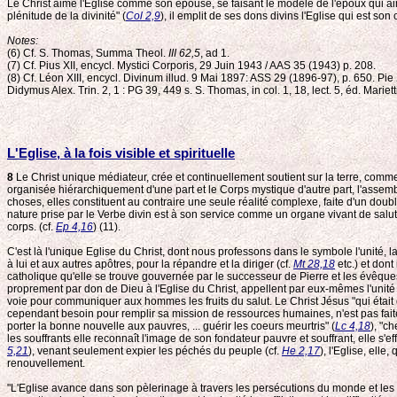
Le Christ aime l'Eglise comme son épouse, se faisant le modèle de l'époux qui 
plénitude de la divinité" (
Col 2,9
), il emplit de ses dons divins l'Eglise qui est son
Notes:
(6) Cf. S. Thomas, Summa Theol.
III 62,5
, ad 1.
(7) Cf. Pius XII, encycl. Mystici Corporis, 29 Juin 1943 / AAS 35 (1943) p. 208.
(8) Cf. Léon XIII, encycl. Divinum illud. 9 Mai 1897: ASS 29 (1896-97), p. 650. Pie X
Didymus Alex. Trin. 2, 1 : PG 39, 449 s. S. Thomas, in col. 1, 18, lect. 5, éd. Mariett
L'Eglise, à la fois visible et spirituelle
8
Le Christ unique médiateur, crée et continuellement soutient sur la terre, comme u
organisée hiérarchiquement d'une part et le Corps mystique d'autre part, l'assemb
choses, elles constituent au contraire une seule réalité complexe, faite d'un dou
nature prise par le Verbe divin est à son service comme un organe vivant de salut q
corps. (cf.
Ep 4,16
) (11).
C'est là l'unique Eglise du Christ, dont nous professons dans le symbole l'unité, la s
à lui et aux autres apôtres, pour la répandre et la diriger (cf.
Mt 28,18
etc.) et dont 
catholique qu'elle se trouve gouvernée par le successeur de Pierre et les évêque
proprement par don de Dieu à l'Eglise du Christ, appellent par eux-mêmes l'unité
voie pour communiquer aux hommes les fruits du salut. Le Christ Jésus "qui était 
cependant besoin pour remplir sa mission de ressources humaines, n'est pas faite 
porter la bonne nouvelle aux pauvres, ... guérir les coeurs meurtris" (
Lc 4,18
), "c
les souffrants elle reconnaît l'image de son fondateur pauvre et souffrant, elle s'ef
5,21
), venant seulement expier les péchés du peuple (cf.
He 2,17
), l'Eglise, ell
renouvellement.
"L'Eglise avance dans son pèlerinage à travers les persécutions du monde et les c