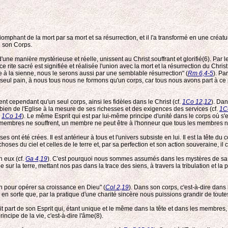
omphant de la mort par sa mort et sa résurrection, et il l'a transformé en une créatu
me son Corps.
'une manière mystérieuse et réelle, unissent au Christ souffrant et glorifié(6). P
 ce rite sacré est signifiée et réalisée l'union avec la mort et la résurrection du C
à la sienne, nous le serons aussi par une semblable résurrection" (
Rm 6,4-5
). Pa
seul pain, à nous tous nous ne formons qu'un corps, car tous nous avons part à ce 
 cependant qu'un seul corps, ainsi les fidèles dans le Christ (cf.
1Co 12,12
). Dan
 bien de l'Eglise à la mesure de ses richesses et des exigences des services (cf.
1C
.
1Co 14
). Le même Esprit qui est par lui-même principe d'unité dans le corps où s'e
es membres ne souffrent, un membre ne peut être à l'honneur que tous les membres ne
ses ont été crées. Il est antérieur à tous et l'univers subsiste en lui. Il est la tête du
oses du ciel et celles de le terre et, par sa perfection et son action souveraine, il 
n eux (cf.
Ga 4,19
). C'est pourquoi nous sommes assumés dans les mystères de sa vie
e sur la terre, mettant nos pas dans la trace des siens, à travers la tribulation et
sion pour opérer sa croissance en Dieu" (
Col 2,19
). Dans son corps, c'est-à-dire dans
n sorte que, par la pratique d'une charité sincère nous puissions grandir de toutes 
it part de son Esprit qui, étant unique et le même dans la tête et dans les membres, vi
ncipe de la vie, c'est-à-dire l'âme(8).