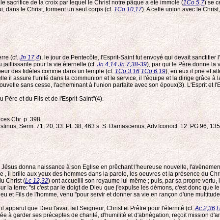
le sacrifice de la croix par lequel le Christ notre pâque a été immolé (
1Co 5,7
) se 
i, dans le Christ, forment un seul corps (cf.
1Co 10,17
). A cette union avec le Chri
rre (cf.
Jn 17,4
), le jour de Pentecôte, l'Esprit-Saint fut envoyé qui devait sanctifie
au jaillissante pour la vie éternelle (cf.
Jn 4,14
Jn 7,38-39
), par qui le Père donne la
 coeur des fidèles comme dans un temple (cf.
1Co 3,16
1Co 6,19
), en eux il prie et a
elle il assure l'unité dans la communion et le service, il l'équipe et la dirige grâce à 
a renouvelle sans cesse, l'acheminant à l'union parfaite avec son époux(3). L'Esprit et 
 Père et du Fils et de l'Esprit-Saint"(4).
rces Chr. p. 398.
gustinus, Serm. 71, 20, 33: PL 38, 463 s. S. Damascenus, Adv.Iconocl. 12: PG 96, 13
eur Jésus donna naissance à son Eglise en prêchant l'heureuse nouvelle, l'avènemen
e , il brille aux yeux des hommes dans la parole, les oeuvres et la présence du C
u Christ (
Lc 12,32
) ont accueilli son royaume lui-même ; puis, par sa propre vertu,
la terre: "si c'est par le doigt de Dieu que j'expulse les démons, c'est donc que l
 et Fils de l'homme, venu "pour servir et donner sa vie en rançon d'une multitude
 apparut que Dieu l'avait fait Seigneur, Christ et Prêtre pour l'éternité (cf.
Ac 2,36
H
ée à garder ses préceptes de charité, d'humilité et d'abnégation, reçoit mission d'a