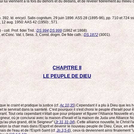
tés qui lui viennent à la fois du dehors et du dedans, et de révéler fidèlement au mi
 392. Id. encycl. Satis cognitum, 29 juin 1896: ASS 28 (1895-96), pp. 710 et 724 ss.P
is, 12 aug. 1950: AAS 42 (1950) ; 571.
coll. Prof. fidei Trid.:
DS 994
DS 999
(1862 et 1868).
. et Conc. Vat. I, Sess. 3, Const. dogm. De fide cath.:
DS 1872
(3001).
CHAPITRE II
LE PEUPLE DE DIEU
e le craint et pratique la justice (cf.
Ac 10,35
).Cependant il a plu à Dieu que les h
et le servirait dans la sainteté. C'est pourquoi il s'est choisi le peuple d'Israël pour ê
nt. Tout cela cependant n'était que pour préparer et figurer l'Alliance Nouvelle et par
igneur, où je conclurai avec la maison d'Israël et la maison de Juda une Alliance Nouvel
u'au plus grand, dit le Seigneur" (
Jr 31,31-34
). Cette alliance nouvelle, le Christ l
elon la chair mais dans l'Esprit et devenir le nouveau peuple de Dieu. Ceux, en effe
mais de l'eau et de l'Esprit-Saint (cf.
Jn 3,5-6
), ceux-là deviennent ainsi finalement 