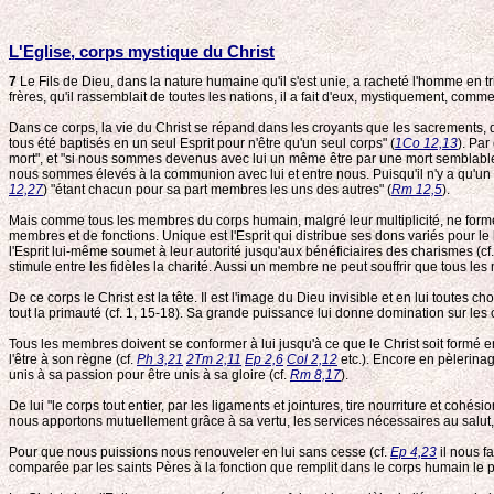
L'Eglise, corps mystique du Christ
7
Le Fils de Dieu, dans la nature humaine qu'il s'est unie, a racheté l'homme en tri
frères, qu'il rassemblait de toutes les nations, il a fait d'eux, mystiquement, com
Dans ce corps, la vie du Christ se répand dans les croyants que les sacrements, d
tous été baptisés en un seul Esprit pour n'être qu'un seul corps" (
1Co 12,13
). Par
mort", et "si nous sommes devenus avec lui un même être par une mort semblable 
nous sommes élevés à la communion avec lui et entre nous. Puisqu'il n'y a qu'un 
12,27
) "étant chacun pour sa part membres les uns des autres" (
Rm 12,5
).
Mais comme tous les membres du corps humain, malgré leur multiplicité, ne forment
membres et de fonctions. Unique est l'Esprit qui distribue ses dons variés pour le
l'Esprit lui-même soumet à leur autorité jusqu'aux bénéficiaires des charismes (cf
stimule entre les fidèles la charité. Aussi un membre ne peut souffrir que tous l
De ce corps le Christ est la tête. Il est l'image du Dieu invisible et en lui toutes cho
tout la primauté (cf. 1, 15-18). Sa grande puissance lui donne domination sur les ch
Tous les membres doivent se conformer à lui jusqu'à ce que le Christ soit formé e
l'être à son règne (cf.
Ph 3,21
2Tm 2,11
Ep 2,6
Col 2,12
etc.). Encore en pèlerinag
unis à sa passion pour être unis à sa gloire (cf.
Rm 8,17
).
De lui "le corps tout entier, par les ligaments et jointures, tire nourriture et cohé
nous apportons mutuellement grâce à sa vertu, les services nécessaires au salut, e
Pour que nous puissions nous renouveler en lui sans cesse (cf.
Ep 4,23
il nous fa
comparée par les saints Pères à la fonction que remplit dans le corps humain le pri