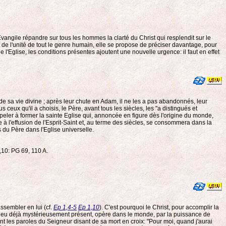
vangile répandre sur tous les hommes la clarté du Christ qui resplendit sur le
 et de l'unité de tout le genre humain, elle se propose de préciser davantage, pour
 l'Eglise, les conditions présentes ajoutent une nouvelle urgence: il faut en effet
de sa vie divine ; après leur chute en Adam, il ne les a pas abandonnés, leur
ous ceux qu'il a choisis, le Père, avant tous les siècles, les "a distingués et
 appeler à former la sainte Eglise qui, annoncée en figure dès l'origine du monde,
 à l'effusion de l'Esprit-Saint et, au terme des siècles, se consommera dans la
 du Père dans l'Eglise universelle.
2,10: PG 69, 110 A.
assembler en lui (cf.
Ep 1,4-5
Ep 1,10
). C'est pourquoi le Christ, pour accomplir la
e Dieu déjà mystérieusement présent, opère dans le monde, par la puissance de
nt les paroles du Seigneur disant de sa mort en croix: "Pour moi, quand j'aurai