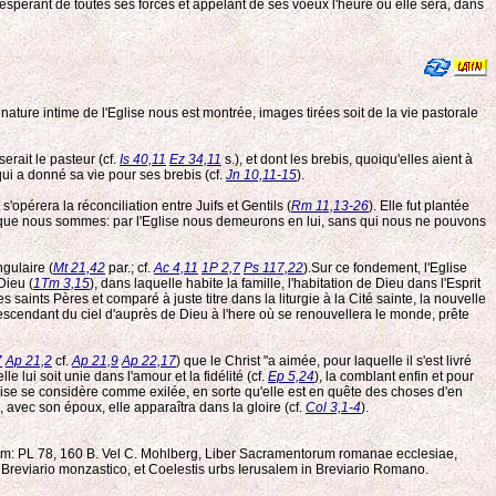
spérant de toutes ses forces et appelant de ses voeux l'heure où elle sera, dans
ure intime de l'Eglise nous est montrée, images tirées soit de la vie pastorale
erait le pasteur (cf.
Is 40,11
Ez 34,11
s.), et dont les brebis, quoiqu'elles aient à
 qui a donné sa vie pour ses brebis (cf.
Jn 10,11-15
).
s'opérera la réconciliation entre Juifs et Gentils (
Rm 11,13-26
). Elle fut plantée
aux que nous sommes: par l'Eglise nous demeurons en lui, sans qui nous ne pouvons
gulaire (
Mt 21,42
par.; cf.
Ac 4,11
1P 2,7
Ps 117,22
).Sur ce fondement, l'Eglise
Dieu (
1Tm 3,15
), dans laquelle habite la famille, l'habitation de Dieu dans l'Esprit
es saints Pères et comparé à juste titre dans la liturgie à la Cité sainte, la nouvelle
descendant du ciel d'auprès de Dieu à l'here où se renouvellera le monde, prête
7
Ap 21,2
cf.
Ap 21,9
Ap 22,17
) que le Christ "a aimée, pour laquelle il s'est livré
'elle lui soit unie dans l'amour et la fidélité (cf.
Ep 5,24
), la comblant enfin et pour
glise se considère comme exilée, en sorte qu'elle est en quête des choses d'en
ù, avec son époux, elle apparaîtra dans la gloire (cf.
Col 3,1-4
).
ianum: PL 78, 160 B. Vel C. Mohlberg, Liber Sacramentorum romanae ecclesiae,
Breviario monzastico, et Coelestis urbs Ierusalem in Breviario Romano.