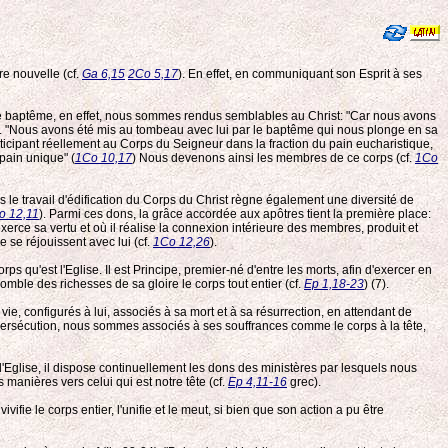
re nouvelle (cf.
Ga 6,15
2Co 5,17
). En effet, en communiquant son Esprit à ses
ar le baptême, en effet, nous sommes rendus semblables au Christ: "Car nous avons
hrist. "Nous avons été mis au tombeau avec lui par le baptême qui nous plonge en sa
rticipant réellement au Corps du Seigneur dans la fraction du pain eucharistique,
pain unique" (
1Co 10,17
) Nous devenons ainsi les membres de ce corps (cf.
1Co
s le travail d'édification du Corps du Christ règne également une diversité de
o 12,11
). Parmi ces dons, la grâce accordée aux apôtres tient la première place:
xerce sa vertu et où il réalise la connexion intérieure des membres, produit et
 se réjouissent avec lui (cf.
1Co 12,26
).
 corps qu'est l'Eglise. Il est Principe, premier-né d'entre les morts, afin d'exercer en
comble des richesses de sa gloire le corps tout entier (cf.
Ep 1,18-23
) (7).
, configurés à lui, associés à sa mort et à sa résurrection, en attendant de
 la persécution, nous sommes associés à ses souffrances comme le corps à la tête,
 l'Eglise, il dispose continuellement les dons des ministères par lesquels nous
manières vers celui qui est notre tête (cf.
Ep 4,11-16
grec).
vifie le corps entier, l'unifie et le meut, si bien que son action a pu être