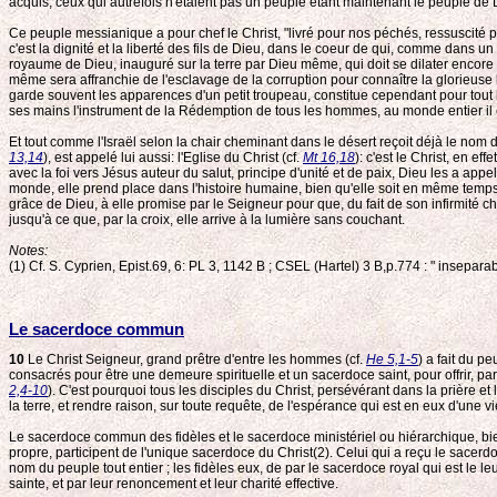
acquis, ceux qui autrefois n'étaient pas un peuple étant maintenant le peuple de 
Ce peuple messianique a pour chef le Christ, "livré pour nos péchés, ressuscité pou
c'est la dignité et la liberté des fils de Dieu, dans le coeur de qui, comme dans
royaume de Dieu, inauguré sur la terre par Dieu même, qui doit se dilater encore p
même sera affranchie de l'esclavage de la corruption pour connaître la glorieuse 
garde souvent les apparences d'un petit troupeau, constitue cependant pour tout l'e
ses mains l'instrument de la Rédemption de tous les hommes, au monde entier il 
Et tout comme l'Israël selon la chair cheminant dans le désert reçoit déjà le nom 
13,14
), est appelé lui aussi: l'Eglise du Christ (cf.
Mt 16,18
): c'est le Christ, en eff
avec la foi vers Jésus auteur du salut, principe d'unité et de paix, Dieu les a appel
monde, elle prend place dans l'histoire humaine, bien qu'elle soit en même temps t
grâce de Dieu, à elle promise par le Seigneur pour que, du fait de son infirmité ch
jusqu'à ce que, par la croix, elle arrive à la lumière sans couchant.
Notes:
(1) Cf. S. Cyprien, Epist.69, 6: PL 3, 1142 B ; CSEL (Hartel) 3 B,p.774 : " insepara
Le sacerdoce commun
10
Le Christ Seigneur, grand prêtre d'entre les hommes (cf.
He 5,1-5
) a fait du p
consacrés pour être une demeure spirituelle et un sacerdoce saint, pour offrir, par
2,4-10
). C'est pourquoi tous les disciples du Christ, persévérant dans la prière et
la terre, et rendre raison, sur toute requête, de l'espérance qui est en eux d'une vi
Le sacerdoce commun des fidèles et le sacerdoce ministériel ou hiérarchique, bien 
propre, participent de l'unique sacerdoce du Christ(2). Celui qui a reçu le sacerdoce
nom du peuple tout entier ; les fidèles eux, de par le sacerdoce royal qui est le le
sainte, et par leur renoncement et leur charité effective.