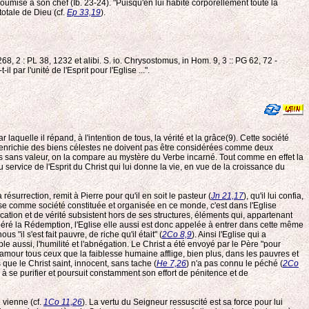
 soumise à son chef (Ib. 23-24). "Puisqu'en lui habite corporellement toute la
totale de Dieu (cf.
Ep 33,19
).
68, 2 : PL 38, 1232 et alibi. S. io. Chrysostomus, in Hom. 9, 3 :: PG 62, 72 -
 par l'unité de l'Esprit pour l'Eglise ...".
aquelle il répand, à l'intention de tous, la vérité et la grâce(9). Cette société
ise enrichie des biens célestes ne doivent pas être considérées comme deux
pas sans valeur, on la compare au mystère du Verbe incarné. Tout comme en effet la
 service de l'Esprit du Christ qui lui donne la vie, en vue de la croissance du
résurrection, remit à Pierre pour qu'il en soit le pasteur (
Jn 21,17
), qu'il lui confia,
ise comme société constituée et organisée en ce monde, c'est dans l'Eglise
tion et de vérité subsistent hors de ses structures, éléments qui, appartenant
péré la Rédemption, l'Eglise elle aussi est donc appelée à entrer dans cette même
ous "il s'est fait pauvre, de riche qu'il était" (
2Co 8,9
). Ainsi l'Eglise qui a
 aussi, l'humilité et l'abnégation. Le Christ a été envoyé par le Père "pour
amour tous ceux que la faiblesse humaine afflige, bien plus, dans les pauvres et
s que le Christ saint, innocent, sans tache (
He 7,26
) n'a pas connu le péché (
2Co
e à se purifier et poursuit constamment son effort de pénitence et de
 vienne (cf.
1Co 11,26
). La vertu du Seigneur ressuscité est sa force pour lui