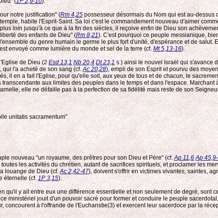
Dieu" (
1P 2,9-10
).
r notre justification" (
Rm 4,25
possesseur désormais du Nom qui est au-dessus de 
 un temple, habite l'Esprit-Saint. Sa loi c'est le commandement nouveau d'aimer com
lus loin jusqu'à ce que à la fin des siècles, il reçoive enfin de Dieu son achèvement
liberté des enfants de Dieu" (
Rm 8,21
). C'est pourquoi ce peuple messianique, bien
nsemble du genre humain le germe le plus fort d'unité, d'espérance et de salut. Etabli
est envoyé comme lumière du monde et sel de la terre (cf.
Mt 5,13-16
).
d'Eglise de Dieu (2
Esd 13,1
Nb 20,4
Dt 23,1
s.) ainsi le nouvel Israël qui s'avance 
et, qui l'a acheté de son sang (cf.
Ac 20,28
), empli de son Esprit et pourvu des moyen
és, il en a fait l'Eglise, pour qu'elle soit, aux yeux de tous et de chacun, le sacremen
ranscendante aux limites des peuples dans le temps et dans l'espace. Marchant à trav
arnelle, elle ne défaille pas à la perfection de sa fidélité mais reste de son Seigne
bile unitatis sacramentum".
euple nouveau "un royaume, des prêtres pour son Dieu et Père" (cf.
Ap 11,6
Ap 45,9
 toutes les activités du chrétien, autant de sacrifices spirituels, et proclamer les m
 la louange de Dieu (cf.
Ac 2,42-47
), doivent s'offrir en victimes vivantes, saintes, a
e éternelle (cf.
1P 3,15
).
qu'il y ait entre eux une différence essentielle et non seulement de degré, sont cep
 ministériel jouit d'un pouvoir sacré pour former et conduire le peuple sacerdotal, po
ur, concourent à l'offrande de l'Eucharistie(3) et exercent leur sacerdoce par la réc