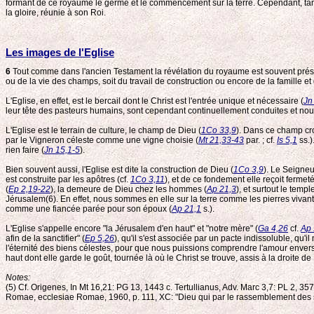
formant de ce royaume le germe et le commencement sur la terre. Cependant, tand
la gloire, réunie à son Roi.
Les images de l'Eglise
6
Tout comme dans l'ancien Testament la révélation du royaume est souvent présen
ou de la vie des champs, soit du travail de construction ou encore de la famille e
L'Eglise, en effet, est le bercail dont le Christ est l'entrée unique et nécessaire (
Jn
leur tête des pasteurs humains, sont cependant continuellement conduites et nour
L'Eglise est le terrain de culture, le champ de Dieu (
1Co 33,9
). Dans ce champ croî
par le Vigneron céleste comme une vigne choisie (
Mt 21,33-43
par. ; cf.
Is 5,1
ss.)
rien faire (
Jn 15,1-5
).
Bien souvent aussi, l'Eglise est dite la construction de Dieu (
1Co 3,9
). Le Seigneu
est construite par les apôtres (cf.
1Co 3,11
), et de ce fondement elle reçoit fermet
(
Ep 2,19-22
), la demeure de Dieu chez les hommes (
Ap 21,3
), et surtout le temp
Jérusalem(6). En effet, nous sommes en elle sur la terre comme les pierres vivante
comme une fiancée parée pour son époux (
Ap 21,1
s.).
L'Eglise s'appelle encore "la Jérusalem d'en haut" et "notre mère" (
Ga 4,26
cf.
Ap 
afin de la sanctifier" (
Ep 5,26
), qu'il s'est associée par un pacte indissoluble, qu'il
l'éternité des biens célestes, pour que nous puissions comprendre l'amour envers
haut dont elle garde le goût, tournée là où le Christ se trouve, assis à la droite de
Notes:
(5) Cf. Origenes, In Mt 16,21: PG 13, 1443 c. Tertullianus, Adv. Marc 3,7: PL 2,
Romae, ecclesiae Romae, 1960, p. 111, XC: "Dieu qui par le rassemblement des sa