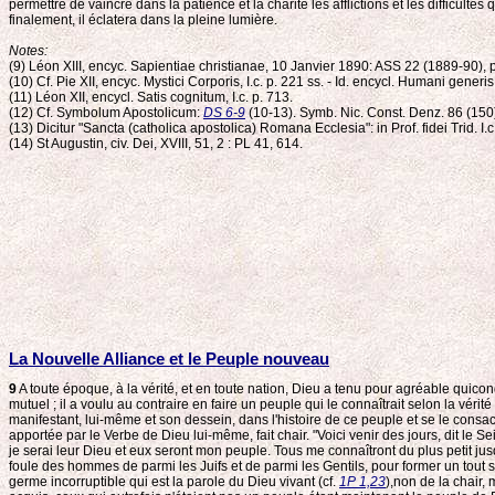
permettre de vaincre dans la patience et la charité les afflictions et les difficul
finalement, il éclatera dans la pleine lumière.
Notes:
(9) Léon XIII, encyc. Sapientiae christianae, 10 Janvier 1890: ASS 22 (1889-90), p.
(10) Cf. Pie XII, encyc. Mystici Corporis, I.c. p. 221 ss. - Id. encycl. Humani gener
(11) Léon XII, encycl. Satis cognitum, I.c. p. 713.
(12) Cf. Symbolum Apostolicum:
DS 6-9
(10-13). Symb. Nic. Const. Denz. 86 (150) - 
(13) Dicitur "Sancta (catholica apostolica) Romana Ecclesia": in Prof. fidei Trid. I.c
(14) St Augustin, civ. Dei, XVIII, 51, 2 : PL 41, 614.
La Nouvelle Alliance et le Peuple nouveau
9
A toute époque, à la vérité, et en toute nation, Dieu a tenu pour agréable quiconqu
mutuel ; il a voulu au contraire en faire un peuple qui le connaîtrait selon la vérité 
manifestant, lui-même et son dessein, dans l'histoire de ce peuple et se le consacra
apportée par le Verbe de Dieu lui-même, fait chair. "Voici venir des jours, dit le Se
je serai leur Dieu et eux seront mon peuple. Tous me connaîtront du plus petit jusq
foule des hommes de parmi les Juifs et de parmi les Gentils, pour former un tout s
germe incorruptible qui est la parole du Dieu vivant (cf.
1P 1,23
),non de la chair, 