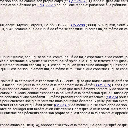
aime son épouse comme son propre corps (cf.
Ep 5,25-28
). Quant à l'Eglise elle est
 corps et sa plénitude (cf.
Ep 1,22-23
) pour qu'elle tende et parvienne à la plénitude 
II, encycl. Mystici Corporis, I, c. pp. 219-220 ;
DS 2288
(3808). S. Augustin, Serm. 2
i, II, n. 46: "comme que de l'unité de l'âme se constitue un corps un, de même en va-t-il
n tout visible, son Eglise sainte, communauté de foi, d'espérance et de charité, par l
lée discernable aux yeux et la communauté spirituelle, l'Eglise terrestre et l'Egl
ble élément humain et divin(10). C'est pourquoi, en vertu d'une analogie qui n'est 
ui lui est indissolublement uni, de même le tout social que constitue l'Eglise est au
ainteté, la catholicité et l'apostolicité(12), cette Eglise que notre Sauveur, après sa 
il a fait pour toujours la "colonne et le fondement de la vérité" (
1Tm 3,15
).Cette Egl
s qui sont en communion avec lui(13), bien que des éléments nombreux de sanctifica
 catholique. Mais, comme c'est dans la pauvreté et la persécution que le Christ a o
de condition divine s'anéantit lui-même prenant condition d'esclave" (
Ph 2,6
) pour n
pour chercher une gloire terrestre mais pour faire éclater aux yeux, par son exemple
hercher et sauver ce qui était perdu" (
Lc 19,10
): de même l'Eglise enveloppe de son 
force de soulager leur misère et en eux c'est le Christ qu'elle veut servir. Mais tandi
e, qui enferme des pécheurs dans son propre sein, est donc à la fois sainte et appelé
onsolations de Dieu(14), annonçant la croix et la mort du Seigneur jusqu'à ce qu'il