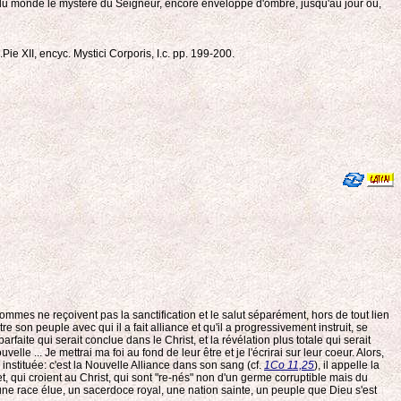
lieu du monde le mystère du Seigneur, encore enveloppé d'ombre, jusqu'au jour où,
ie XII, encyc. Mystici Corporis, I.c. pp. 199-200.
ommes ne reçoivent pas la sanctification et le salut séparément, hors de tout lien
tre son peuple avec qui il a fait alliance et qu'il a progressivement instruit, se
faite qui serait conclue dans le Christ, et la révélation plus totale qui serait
le ... Je mettrai ma foi au fond de leur être et je l'écrirai sur leur coeur. Alors,
'a instituée: c'est la Nouvelle Alliance dans son sang (cf.
1Co 11,25
), il appelle la
t, qui croient au Christ, qui sont "re-nés" non d'un germe corruptible mais du
"une race élue, un sacerdoce royal, une nation sainte, un peuple que Dieu s'est