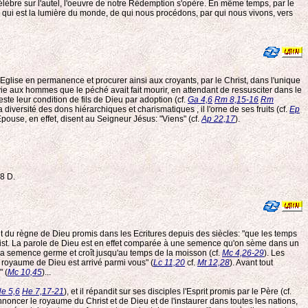
célèbre sur l'autel, l'oeuvre de notre Rédemption s'opère. En même temps, par le
st, qui est la lumière du monde, de qui nous procédons, par qui nous vivons, vers
r l'Eglise en permanence et procurer ainsi aux croyants, par le Christ, dans l'unique
 vie aux hommes que le péché avait fait mourir, en attendant de ressusciter dans le
tteste leur condition de fils de Dieu par adoption (cf.
Ga 4,6
Rm 8,15-16
Rm
la diversité des dons hiérarchiques et charismatiques , il l'orne de ses fruits (cf.
Ep
l'Epouse, en effet, disent au Seigneur Jésus: "Viens" (cf.
Ap 22,17
).
58 D.
t du règne de Dieu promis dans les Ecritures depuis des siècles: "que les temps
hrist. La parole de Dieu est en effet comparée à une semence qu'on sème dans un
 la semence germe et croît jusqu'au temps de la moisson (cf.
Mc 4,26-29
). Les
e royaume de Dieu est arrivé parmi vous" (
Lc 11,20
cf.
Mt 12,28
). Avant tout
" (
Mc 10,45
)...
e 5,6
He 7,17-21
), et il répandit sur ses disciples l'Esprit promis par le Père (cf.
nnoncer le royaume du Christ et de Dieu et de l'instaurer dans toutes les nations,