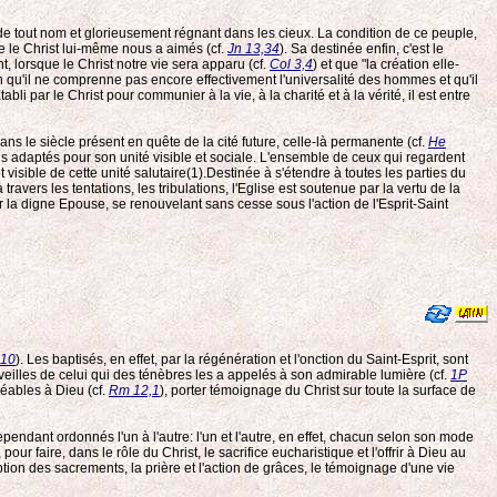
tout nom et glorieusement régnant dans les cieux. La condition de ce peuple,
me le Christ lui-même nous a aimés (cf.
Jn 13,34
). Sa destinée enfin, c'est le
, lorsque le Christ notre vie sera apparu (cf.
Col 3,4
) et que "la création elle-
 qu'il ne comprenne pas encore effectivement l'universalité des hommes et qu'il
 par le Christ pour communier à la vie, à la charité et à la vérité, il est entre
dans le siècle présent en quête de la cité future, celle-là permanente (cf.
He
s adaptés pour son unité visible et sociale. L'ensemble de ceux qui regardent
t visible de cette unité salutaire(1).Destinée à s'étendre à toutes les parties du
ers les tentations, les tribulations, l'Eglise est soutenue par la vertu de la
ur la digne Epouse, se renouvelant sans cesse sous l'action de l'Esprit-Saint
-10
). Les baptisés, en effet, par la régénération et l'onction du Saint-Esprit, sont
erveilles de celui qui des ténèbres les a appelés à son admirable lumière (cf.
1P
gréables à Dieu (cf.
Rm 12,1
), porter témoignage du Christ sur toute la surface de
endant ordonnés l'un à l'autre: l'un et l'autre, en effet, chacun selon son mode
ur faire, dans le rôle du Christ, le sacrifice eucharistique et l'offrir à Dieu au
eption des sacrements, la prière et l'action de grâces, le témoignage d'une vie