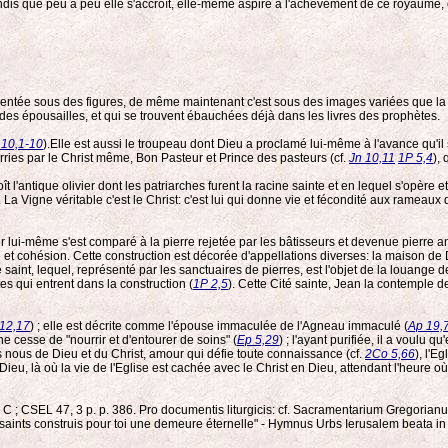
is que peu à peu elle s'accroît, elle-même aspire à l'achèvement de ce royaume, e
tée sous des figures, de même maintenant c'est sous des images variées que la nat
t des épousailles, et qui se trouvent ébauchées déjà dans les livres des prophètes.
 10,1-10
).Elle est aussi le troupeau dont Dieu a proclamé lui-même à l'avance qu'il s
ries par le Christ même, Bon Pasteur et Prince des pasteurs (cf.
Jn 10,11
1P 5,4
),
t l'antique olivier dont les patriarches furent la racine sainte et en lequel s'opère et 
. La Vigne véritable c'est le Christ: c'est lui qui donne vie et fécondité aux rame
r lui-même s'est comparé à la pierre rejetée par les bâtisseurs et devenue pierre an
é et cohésion. Cette construction est décorée d'appellations diverses: la maison de 
le saint, lequel, représenté par les sanctuaires de pierres, est l'objet de la louange d
s qui entrent dans la construction (
1P 2,5
). Cette Cité sainte, Jean la contemple 
12,17
) ; elle est décrite comme l'épouse immaculée de l'Agneau immaculé (
Ap 19,
 ne cesse de "nourrir et d'entourer de soins" (
Ep 5,29
) ; l'ayant purifiée, il a voulu qu
 nous de Dieu et du Christ, amour qui défie toute connaissance (cf.
2Co 5,66
), l'E
 Dieu, là où la vie de l'Eglise est cachée avec le Christ en Dieu, attendant l'heure o
 357 C ; CSEL 47, 3 p. p. 386. Pro documentis liturgicis: cf. Sacramentarium Gregor
ints construis pour toi une demeure éternelle" - Hymnus Urbs Ierusalem beata in 