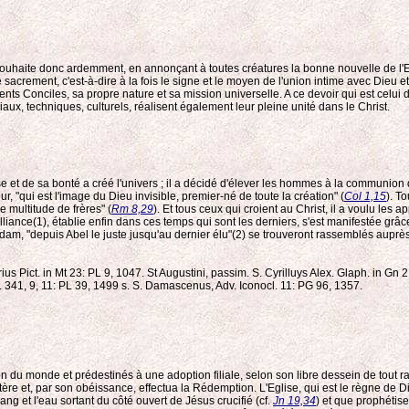
e souhaite donc ardemment, en annonçant à toutes créatures la bonne nouvelle de l'E
le sacrement, c'est-à-dire à la fois le signe et le moyen de l'union intime avec Dieu
ts Conciles, sa propre nature et sa mission universelle. A ce devoir qui est celui de
ux, techniques, culturels, réalisent également leur pleine unité dans le Christ.
 et de sa bonté a créé l'univers ; il a décidé d'élever les hommes à la communion 
, "qui est l'image du Dieu invisible, premier-né de toute la création" (
Col 1,15
). T
e multitude de frères" (
Rm 8,29
). Et tous ceux qui croient au Christ, il a voulu les
liance(1), établie enfin dans ces temps qui sont les derniers, s'est manifestée grâce
 Adam, "depuis Abel le juste jusqu'au dernier élu"(2) se trouveront rassemblés auprès
arius Pict. in Mt 23: PL 9, 1047. St Augustini, passim. S. Cyrilluys Alex. Glaph. in Gn 
. 341, 9, 11: PL 39, 1499 s. S. Damascenus, Adv. Iconocl. 11: PG 96, 1357.
tion du monde et prédestinés à une adoption filiale, selon son libre dessein de tout r
tère et, par son obéissance, effectua la Rédemption. L'Eglise, qui est le règne d
g et l'eau sortant du côté ouvert de Jésus crucifié (cf.
Jn 19,34
) et que prophétise