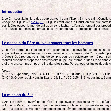
Introduction
1
Le Christ est la lumière des peuples; réuni dans l'Esprit-Saint, le saint Concil
visage de l'Eglise (cf.
Mc 16,15
). L'Eglise étant, dans le Christ, en quelque sorte 
ses fidèles et pour le monde entier, en se rattachant à l'enseignement des précéden
que tous les hommes, désormais plus étroitement unis entre eux par les liens socia
Le dessein du Père qui veut sauver tous les hommes
2
Le Père éternel par la disposition absolument libre et mystérieuse de sa sagesse
apportant sans cesse les secours salutaires, en considération du Christ rédempteur
prédestinés à reproduire l'image de son Fils pour qu'il soit le premier-né parmi un
merveilleusement préparée dans l'histoire du peuple d'Israël et dans l'ancienne Al
gloire. Alors, comme on peut le lire dans les saints Pères, tous les justes depuis
Notes:
(1) Cf. S. Cyprianus, Epist. 64, 4: PL 3, 1O17 ; CSEL (Hartel) III B, p. 72O. - S. Hil
(2) Cf. S. Gregorius M. Hom. in Evang. 19, 1 :: PL 76, 1154 B. S; Augustinus, Serm
La mission du Fils
3
Ainsi le Fils vint, envoyé par le Père qui nous avait choisis en lui avant la créa
volonté du Père, inaugura le royaume des cieux sur la terre, nous révéla son mys
Dieu, sa croissance visible .Commencement et développement que signifient le san