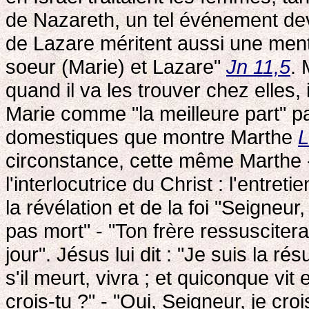
de Nazareth, un tel événement dev
de Lazare méritent aussi une ment
soeur (Marie) et Lazare"
Jn 11,5
. 
quand il va les trouver chez elles,
Marie comme "la meilleure part" pa
domestiques que montre Marthe
L
circonstance, cette même Marthe -
l'interlocutrice du Christ : l'entret
la révélation et de la foi "Seigneur,
pas mort" - "Ton frère ressuscitera"
jour". Jésus lui dit : "Je suis la ré
s'il meurt, vivra ; et quiconque vit
crois-tu ?" - "Oui, Seigneur, je croi