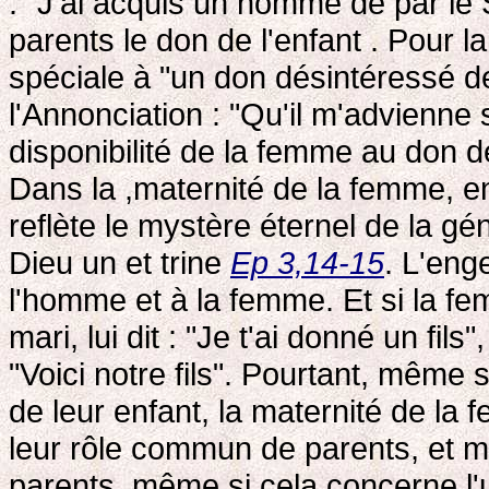
: "J'ai acquis un homme de par le
parents le don de l'enfant . Pour l
spéciale à "un don désintéressé de
l'Annonciation : "Qu'il m'advienne 
disponibilité de la femme au don de 
Dans la ,maternité de la femme, e
reflète le mystère éternel de la g
Dieu un et trine
Ep 3,14-15
. L'en
l'homme et à la femme. Et si la f
mari, lui dit : "Je t'ai donné un fi
"Voici notre fils". Pourtant, même
de leur enfant, la maternité de la 
leur rôle commun de parents, et mê
parents, même si cela concerne l'u