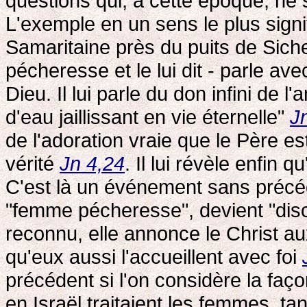
questions qui, à cette époque, ne
L'exemple en un sens le plus signifi
Samaritaine près du puits de Siche
pécheresse et le lui dit - parle av
Dieu. Il lui parle du don infini de
d'eau jaillissant en vie éternelle"
J
de l'adoration vraie que le Père est
vérité
Jn 4,24
. Il lui révèle enfin 
C'est là un événement sans précéde
"femme pécheresse", devient "disci
reconnu, elle annonce le Christ au
qu'eux aussi l'accueillent avec foi
précédent si l'on considère la faç
en Israël traitaient les femmes, 