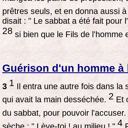
prêtres seuls, et en donna aussi à
disait : " Le sabbat a été fait pou
28
si bien que le Fils de l'homme
Guérison d'un homme à 
1
3
Il entra une autre fois dans l
2
qui avait la main desséchée.
Et o
du sabbat, pour pouvoir l'accuser
4
sèche : " Lève-toi ! au milieu ! "
P