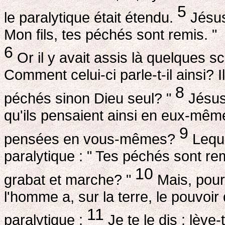
5
le paralytique était étendu.
Jésus,
Mon fils, tes péchés sont remis. "
6
Or il y avait assis là quelques 
Comment celui-ci parle-t-il ainsi? 
8
péchés sinon Dieu seul? "
Jésus,
qu'ils pensaient ainsi en eux-même
9
pensées en vous-mêmes?
Leque
paralytique : " Tes péchés sont rem
10
grabat et marche? "
Mais, pour
l'homme a, sur la terre, le pouvoir
11
paralytique :
Je te le dis : lève