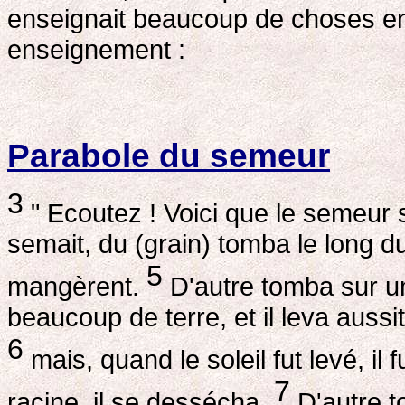
enseignait beaucoup de choses en p
enseignement :
Parabole du semeur
3
" Ecoutez ! Voici que le semeur 
semait, du (grain) tomba le long du
5
mangèrent.
D'autre tomba sur un 
beaucoup de terre, et il leva aussi
6
mais, quand le soleil fut levé, il f
7
racine, il se dessécha.
D'autre t