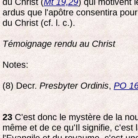
du Christ (
Mt 19,29
) qui motivent
ardus que l'apôtre consentira pour 
du Christ (cf. l. c.).
Témoignage rendu au Christ
Notes:
(8) Decr.
Presbyter Ordinis
,
PO 1
23
C'est donc le mystère de la nouv
même et de ce qu'Il signifie, c'es
l'Evangile et du royaume, c'est une