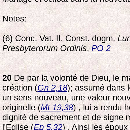
Notes:
(6) Conc. Vat. II, Const. dogm.
Lu
Presbyterorum Ordinis
,
PO 2
20
De par la volonté de Dieu, le m
création (
Gn 2,18
); assumé dans le 
un sens nouveau, une valeur nouvel
originelle (
Mt 19,38
) , lui a rendu
dignité de sacrement et de signe 
l'Eglise (
Ep 5,32
) . Ainsi les épou