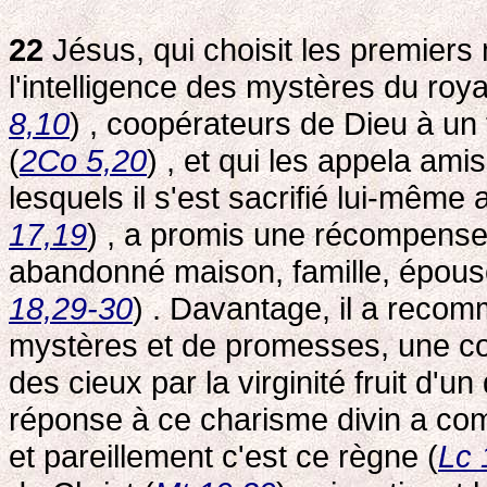
22
Jésus, qui choisit les premiers m
l'intelligence des mystères du ro
8,10
) , coopérateurs de Dieu à un
(
2Co 5,20
) , et qui les appela amis
lesquels il s'est sacrifié lui-même 
17,19
) , a promis une récompens
abandonné maison, famille, épouse
18,29-30
) . Davantage, il a reco
mystères et de promesses, une co
des cieux par la virginité fruit d'un 
réponse à ce charisme divin a com
et pareillement c'est ce règne (
Lc 