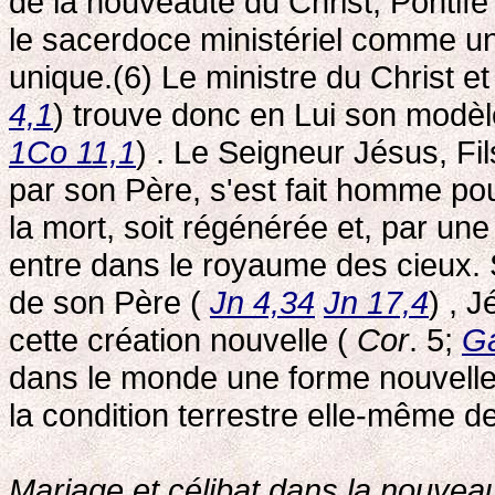
de la nouveauté du Christ, Pontife 
le sacerdoce ministériel comme un
unique.(6) Le ministre du Christ et
4,1
) trouve donc en Lui son modèle
1Co 11,1
) . Le Seigneur Jésus, F
par son Père, s'est fait homme pou
la mort, soit régénérée et, par un
entre dans le royaume des cieux. S
de son Père (
Jn 4,34
Jn 17,4
) , 
cette création nouvelle (
Cor
. 5;
Ga
dans le monde une forme nouvelle, 
la condition terrestre elle-même de
Mariage et célibat dans la nouveau