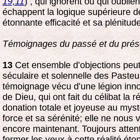
19,11
) , qui ignorent ou qui oublien
échappent la logique supérieure de
étonnante efficacité et sa plénitu
Témoignages du passé et du prés
13
Cet ensemble d'objections peut 
séculaire et solennelle des Pasteur
témoignage vécu d'une légion inno
de Dieu, qui ont fait du célibat la ré
donation totale et joyeuse au myst
force et sa sérénité; elle ne nous 
encore maintenant. Toujours attent
fermer les yeux à cette réalité ét