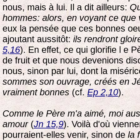
nous, mais à lui. Il a dit ailleurs:
Qu
hommes: alors, en voyant ce que v
eux la pensée que ces bonnes oe
ajoutant aussitôt:
ils rendront gloi
5,16
). En effet, ce qui glorifie l 
de fruit et que nous devenions dis
nous, sinon par lui, dont la misé
sommes son ouvrage, créés en Jé
vraiment bonnes
(cf.
Ep 2,10
).
Comme le Père m'a aimé, moi aus
amour
(
Jn 15,9
). Voilà d'où vien
pourraient-elles venir, sinon de
la 