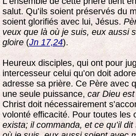
L'ensemble de cette prière tient en 
salut. Qu'ils soient préservés du ma
soient glorifiés avec lui, Jésus.
Pè
veux que là où je suis, eux aussi 
gloire
(
Jn 17,24
).
Heureux disciples, qui ont pour ju
intercesseur celui qu'on doit adore
adresse sa prière. Ce Père avec qu
une seule puissance,
car Dieu est
Christ doit nécessairement s'accom
volonté efficacité. Pour toutes les
exista; il commanda, et ce qu'il dit
où je suis, eux aussi soient avec 