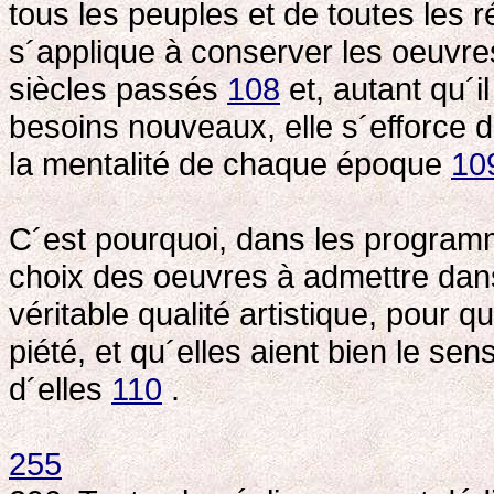
tous les peuples et de toutes les 
s´applique à conserver les oeuvres
siècles passés
108
et, autant qu´i
besoins nouveaux, elle s´efforce 
la mentalité de chaque époque
10
C´est pourquoi, dans les programm
choix des oeuvres à admettre dans
véritable qualité artistique, pour q
piété, et qu´elles aient bien le sen
d´elles
110
.
255