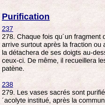
Purification
237
278. Chaque fois qu´un fragment d´
arrive surtout après la fraction ou
la détachera de ses doigts au-dess
ceux-ci. De même, il recueillera l
patène.
238
279. Les vases sacrés sont purifiés
´acolyte institué, après la commu