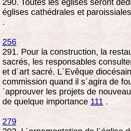
290. Toutes les églises seront dé
églises cathédrales et paroissiales
.
256
291. Pour la construction, la rest
sacrés, les responsables consulter
et d´art sacré. L´Evêque diocésain 
commission quand il s´agira de fo
´approuver les projets de nouveaux
de quelque importance
111
.
279