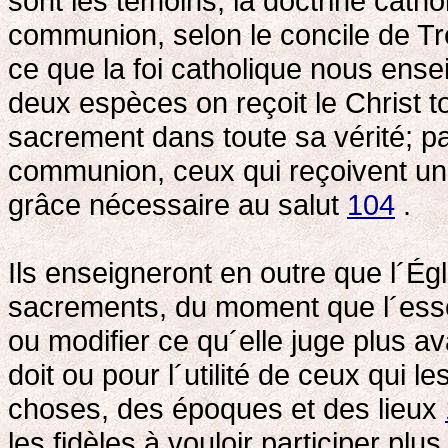
sont les témoins, la doctrine catho
communion, selon le concile de Tren
ce que la foi catholique nous en
deux espèces on reçoit le Christ t
sacrement dans toute sa vérité; par
communion, ceux qui reçoivent un
grâce nécessaire au salut
104
.
Ils enseigneront en outre que l´Égl
sacrements, du moment que l´essen
ou modifier ce qu´elle juge plus a
doit ou pour l´utilité de ceux qui l
choses, des époques et des lieux
les fidèles à vouloir participer pl