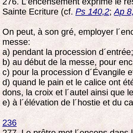
276. L'encensement exprime le res
Sainte Ecriture (cf.
Ps 140,2
;
Ap 8
On peut, à son gré, employer l´enc
messe:
a) pendant la procession d´entrée
b) au début de la messe, pour encen
c) pour la procession d´Évangile et
d) quand le pain et le calice ont é
dons, la croix et l´autel ainsi que l
e) à l´élévation de l´hostie et du c
236
277. Le prêtre met l´encens dans l