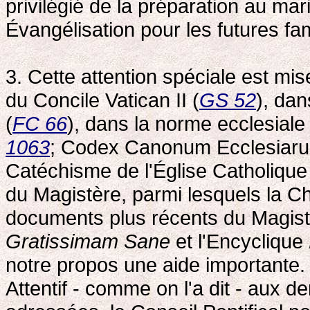
privilégié de la préparation au ma
Évangélisation pour les futures fam
3. Cette attention spéciale est m
du Concile Vatican II (
GS 52
), dan
(
FC 66
), dans la norme ecclesial
1063
; Codex Canonum Ecclesiaru
Catéchisme de l'Église Catholique
du Magistère, parmi lesquels la Ch
documents plus récents du Magistèr
Gratissimam Sane
et l'Encyclique
notre propos une aide importante.
Attentif - comme on l'a dit - aux d