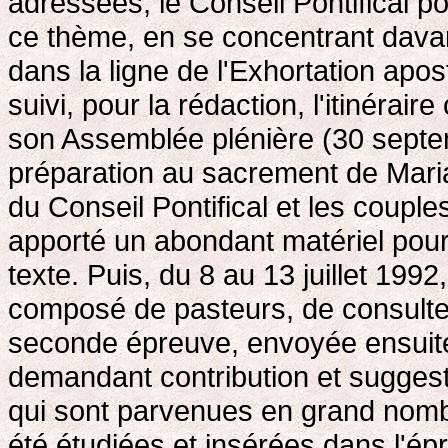
adressées, le Conseil Pontifical p
ce thème, en se concentrant davan
dans la ligne de l'Exhortation apos
suivi, pour la rédaction, l'itinérai
son Assemblée plénière (30 septe
préparation au sacrement de Mari
du Conseil Pontifical et les coup
apporté un abondant matériel pour
texte. Puis, du 8 au 13 juillet 199
composé de pasteurs, de consulteu
seconde épreuve, envoyée ensuit
demandant contribution et sugges
qui sont parvenues en grand nomb
été étudiées et insérées dans l'épr