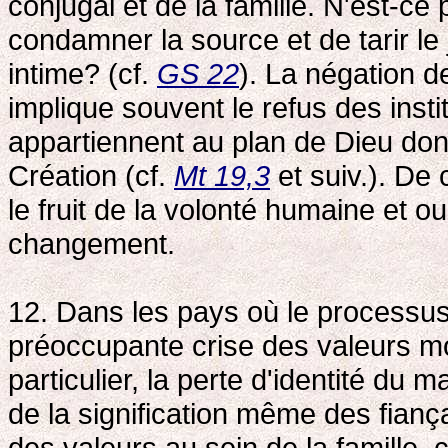
conjugal et de la famille. N'est-ce 
condamner la source et de tarir l
intime? (cf.
GS 22
). La négation 
implique souvent le refus des insti
appartiennent au plan de Dieu don
Création (cf.
Mt 19,3
et suiv.). De
le fruit de la volonté humaine et 
changement.
12. Dans les pays où le processus d
préoccupante crise des valeurs mo
particulier, la perte d'identité du 
de la signification même des fiançai
des valeurs au sein de la famille, c