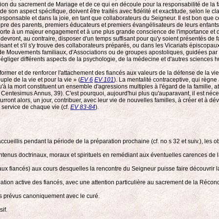
du sacrement de Mariage et de ce qui en découle pour la responsabilité de la famille
 de son aspect spécifique, doivent être traités avec fidélité et exactitude, selon le 
responsable et dans la joie, en tant que collaborateurs du Seigneur. Il est bon que 
opre des parents, premiers éducateurs et premiers évangélisateurs de leurs enfants
 porte à un majeur engagement et à une plus grande conscience de l'importance et de
Ils devront, au contraire, disposer d'un temps suffisant pour qu'y soient présentés
ant et s'il s'y trouve des collaborateurs préparés, ou dans les Vicariats épiscopaux
de Mouvements familiaux, d'Associations ou de groupes apostoliques, guidées par un
liger différents aspects de la psychologie, de la médecine et d'autres sciences hum
e former et de renforcer l'attachement des fiancés aux valeurs de la défense de la vi
uple de la vie et pour la vie » (
EV 6
EV 101
). La mentalité contraceptive, qui règne 
 la mort constituent un ensemble d'agressions multiples à l'égard de la famille, a
entesimus Annus, 39). C'est pourquoi, aujourd'hui plus qu'auparavant, il est néces
ront alors, un jour, contribuer, avec leur vie de nouvelles familles, à créer et à dé
 service de chaque vie (cf.
EV 83-84
).
ccueillis pendant la période de la préparation prochaine (cf. no s 32 et suiv.), les o
contenus doctrinaux, moraux et spirituels en remédiant aux éventuelles carences de 
s aux fiancés) aux cours desquelles la rencontre du Seigneur puisse faire découvrir l
ation active des fiancés, avec une attention particulière au sacrement de la Réconci
ns prévus canoniquement avec le curé.
if.