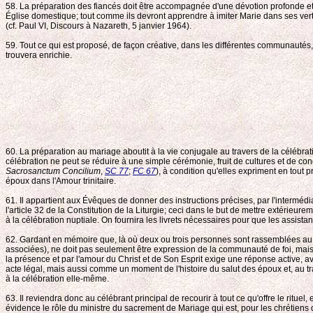
58. La préparation des fiancés doit être accompagnée d'une dévotion profonde et s
Église domestique; tout comme ils devront apprendre à imiter Marie dans ses vertus
(cf. Paul VI, Discours à Nazareth, 5 janvier 1964).
59. Tout ce qui est proposé, de façon créative, dans les différentes communautés, 
trouvera enrichie.
60. La préparation au mariage aboutit à la vie conjugale au travers de la célébratio
célébration ne peut se réduire à une simple cérémonie, fruit de cultures et de co
Sacrosanctum Concilium
,
SC 77
;
FC 67
), à condition qu'elles expriment en tout 
époux dans l'Amour trinitaire.
61. Il appartient aux Évêques de donner des instructions précises, par l'intermédi
l'article 32 de la Constitution de la Liturgie; ceci dans le but de mettre extérieu
à la célébration nuptiale. On fournira les livrets nécessaires pour que les assistant
62. Gardant en mémoire que, là où deux ou trois personnes sont rassemblées au n
associées), ne doit pas seulement être expression de la communauté de foi, mais 
la présence et par l'amour du Christ et de Son Esprit exige une réponse active, a
acte légal, mais aussi comme un moment de l'histoire du salut des époux et, au tr
à la célébration elle-même.
63. Il reviendra donc au célébrant principal de recourir à tout ce qu'offre le ritu
évidence le rôle du ministre du sacrement de Mariage qui est, pour les chrétiens