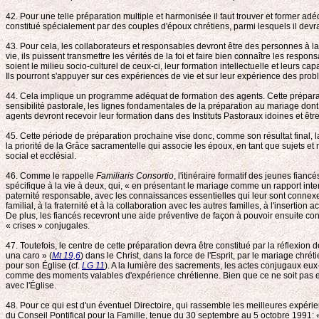
42. Pour une telle préparation multiple et harmonisée il faut trouver et former a
constitué spécialement par des couples d'époux chrétiens, parmi lesquels il devra
43. Pour cela, les collaborateurs et responsables devront être des personnes à la 
vie, ils puissent transmettre les vérités de la foi et faire bien connaître les resp
soient le milieu socio-culturel de ceux-ci, leur formation intellectuelle et leurs
Ils pourront s'appuyer sur ces expériences de vie et sur leur expérience des prob
44. Cela implique un programme adéquat de formation des agents. Cette préparat
sensibilité pastorale, les lignes fondamentales de la préparation au mariage don
agents devront recevoir leur formation dans des Instituts Pastoraux idoines et êt
45. Cette période de préparation prochaine vise donc, comme son résultat final, la cl
la priorité de la Grâce sacramentelle qui associe les époux, en tant que sujets et m
social et ecclésial.
46. Comme le rappelle
Familiaris Consortio
, l'itinéraire formatif des jeunes fia
spécifique à la vie à deux, qui, « en présentant le mariage comme un rapport int
paternité responsable, avec les connaissances essentielles qui leur sont connexe
familial, à la fraternité et à la collaboration avec les autres familles, à l'insertio
De plus, les fiancés recevront une aide préventive de façon à pouvoir ensuite conse
« crises » conjugales.
47. Toutefois, le centre de cette préparation devra être constitué par la réflexio
una caro » (
Mt 19,6
) dans le Christ, dans la force de l'Esprit, par le mariage chr
pour son Église (cf.
LG 11
). A la lumière des sacrements, les actes conjugaux eux
comme des moments valables d'expérience chrétienne. Bien que ce ne soit pas enc
avec l'Église.
48. Pour ce qui est d'un éventuel Directoire, qui rassemble les meilleures expér
du Conseil Pontifical pour la Famille, tenue du 30 septembre au 5 octobre 1991: « 