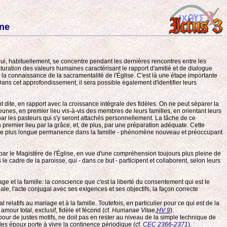
ine
 qui, habituellement, se concentre pendant les dernières rencontres entre les
maturation des valeurs humaines caractérisant le rapport d'amitié et de dialogue
rde la connaissance de la sacramentalité de l'Église. C'est là une étape importante
Dans cet approfondissement, il sera possible également d'identifier leurs
dite, en rapport avec la croissance intégrale des fidèles. On ne peut séparer la
jeunes, en premier lieu vis-à-vis des membres de leurs familles, en orientant leurs
 par les pasteurs qui s'y seront attachés personnellement. La tâche de ce
 premier lieu par la grâce, et, de plus, par une préparation adéquate. Cette
d'une plus longue permanence dans la famille - phénomène nouveau et préoccupant
 par le Magistère de l'Église, en vue d'une compréhension toujours plus pleine de
 cadre de la paroisse, qui - dans ce but - participent et collaborent, selon leurs
et la famille: la conscience que c'est la liberté du consentement qui est le
ale, l'acte conjugal avec ses exigences et ses objectifs, la façon correcte
atifs au mariage et à la famille. Toutefois, en particulier pour ce qui est de la
mour total, exclusif, fidèle et fécond (cf.
Humanae Vitae
,
HV 9
).
, pour de justes motifs, ne doit pas en rester au niveau de la simple technique de
 les époux porte à vivre la continence périodique (cf.
CEC 2366-2371
).