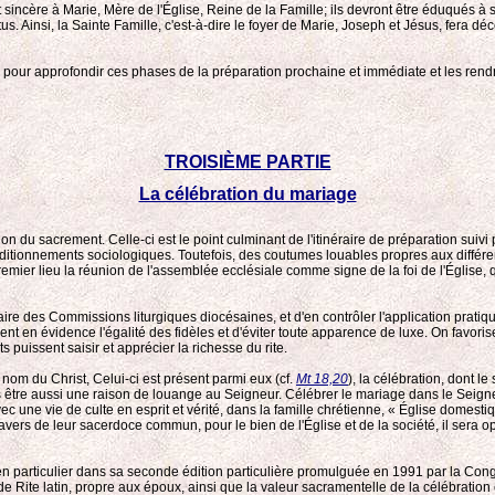
incère à Marie, Mère de l'Église, Reine de la Famille; ils devront être éduqués à 
. Ainsi, la Sainte Famille, c'est-à-dire le foyer de Marie, Joseph et Jésus, fera dé
pour approfondir ces phases de la préparation prochaine et immédiate et les rendre pl
TROISIÈME PARTIE
La célébration du mariage
n du sacrement. Celle-ci est le point culminant de l'itinéraire de préparation suivi p
nditionnements sociologiques. Toutefois, des coutumes louables propres aux différen
premier lieu la réunion de l'assemblée ecclésiale comme signe de la foi de l'Église,
aire des Commissions liturgiques diocésaines, et d'en contrôler l'application prati
rement en évidence l'égalité des fidèles et d'éviter toute apparence de luxe. On favor
s puissent saisir et apprécier la richesse du rite.
om du Christ, Celui-ci est présent parmi eux (cf.
Mt 18,20
), la célébration, dont le
être aussi une raison de louange au Seigneur. Célébrer le mariage dans le Seigneur
vec une vie de culte en esprit et vérité, dans la famille chrétienne, « Église dome
avers de leur sacerdoce commun, pour le bien de l'Église et de la société, il sera 
el, en particulier dans sa seconde édition particulière promulguée en 1991 par la Con
 de Rite latin, propre aux époux, ainsi que la valeur sacramentelle de la célébra