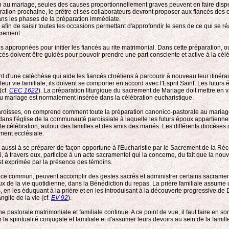
tion au mariage, seules des causes proportionnellement graves peuvent en faire disp
paration prochaine, le prêtre et ses collaborateurs devront proposer aux fiancés d
ans les phases de la préparation immédiate.
, afin de saisir toutes les occasions permettant d'approfondir le sens de ce qui se r
crement.
ppropriées pour initier les fiancés au rite matrimonial. Dans cette préparation, ou
ncés doivent être guidés pour pouvoir prendre une part consciente et active à la cél
d'une catéchèse qui aide les fiancés chrétiens à parcourir à nouveau leur itinérair
leur vie familiale, ils doivent se comporter en accord avec l'Esprit Saint. Les futur
(cf.
CEC 1622
). La préparation liturgique du sacrement de Mariage doit mettre en va
n du mariage est normalement insérée dans la célébration eucharistique.
n paroisses, on comprend comment toute la préparation canonico-pastorale au mariag
 dans l'église de la communauté paroissiale à laquelle les futurs époux appartiennen
e célébration, autour des familles et des amis des mariés. Les différents diocèses
ement ecclésiale.
es aussi à se préparer de façon opportune à l'Eucharistie par le Sacrement de la Ré
à travers eux, participe à un acte sacramentel qui la concerne, du fait que la nouve
est exprimée par la présence des témoins.
cerdoce commun, peuvent accomplir des gestes sacrés et administrer certains sacrame
 de la vie quotidienne, dans la Bénédiction du repas. La prière familiale assume une
, en les éduquant à la prière et en les introduisant à la découverte progressive de 
ngile de la vie (cf.
EV 92
).
storale matrimoniale et familiale continue. A ce point de vue, il faut faire en sort
la spiritualité conjugale et familiale et d'assumer leurs devoirs au sein de la famille,