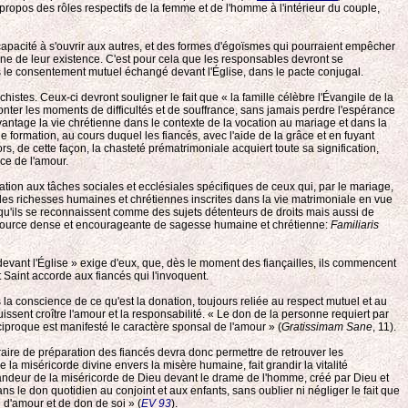
propos des rôles respectifs de la femme et de l'homme à l'intérieur du couple,
incapacité à s'ouvrir aux autres, et des formes d'égoïsmes qui pourraient empêcher
ne de leur existence. C'est pour cela que les responsables devront se
ns le consentement mutuel échangé devant l'Église, dans le pacte conjugal.
histes. Ceux-ci devront souligner le fait que « la famille célèbre l'Évangile de la
ffronter les moments de difficultés et de souffrance, sans jamais perdre l'espérance
antage la vie chrétienne dans le contexte de la vocation au mariage et dans la
formation, au cours duquel les fiancés, avec l'aide de la grâce et en fuyant
rs, de cette façon, la chasteté prématrimoniale acquiert toute sa signification,
ce de l'amour.
ation aux tâches sociales et ecclésiales spécifiques de ceux qui, par le mariage,
 les richesses humaines et chrétiennes inscrites dans la vie matrimoniale en vue
x qu'ils se reconnaissent comme des sujets détenteurs de droits mais aussi de
nt une source dense et encourageante de sagesse humaine et chrétienne:
Familiaris
vant l'Église » exige d'eux, que, dès le moment des fiançailles, ils commencent
 Saint accorde aux fiancés qui l'invoquent.
 la conscience de ce qu'est la donation, toujours reliée au respect mutuel et au
ssent croître l'amour et la responsabilité. « Le don de la personne requiert par
ciproque est manifesté le caractère sponsal de l'amour » (
Gratissimam Sane
, 11).
éraire de préparation des fiancés devra donc permettre de retrouver les
a miséricorde divine envers la misère humaine, fait grandir la vitalité
randeur de la miséricorde de Dieu devant le drame de l'homme, créé par Dieu et
s le don quotidien au conjoint et aux enfants, sans oublier ni négliger le fait que
e d'amour et de don de soi » (
EV 93
).