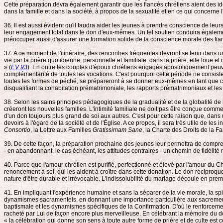
Cette préparation devra également garantir que les fiancés chrétiens aient des id
dans la famille et dans la société, à propos de la sexualité et en ce qui concerne 
36. Il est aussi évident qu'il faudra aider les jeunes à prendre conscience de leu
leur engagement total dans le don d'eux-mêmes. Un tel soutien conduira également
préoccuper aussi d'assurer une formation solide de la conscience morale des fianc
37. A ce moment de l'itinéraire, des rencontres fréquentes devront se tenir dans un 
vie par la prière quotidienne, personnelle et familiale: dans la prière, elle loue e
» (
EV 93
). En outre les couples d'époux chrétiens engagés apostoliquement peuven
complémentarité de toutes les vocations. C'est pourquoi cette période ne consist
toutes les formes de péché, se prépareront à se donner eux-mêmes en tant que couple
disqualifiant la cohabitation prématrimoniale, les rapports prématrimoniaux et le
38. Selon les sains principes pédagogiques de la gradualité et de la globalité de 
créeront les nouvelles familles. L'intimité familiale ne doit pas être conçue com
d'un don toujours plus grand de soi aux autres. C'est pour cette raison que, dans
devoirs à l'égard de la société et de l'Église. A ce propos, il sera très utile de l
Consortio
, la Lettre aux Familles
Gratissimam Sane
, la Charte des Droits de la Fa
39. De cette façon, la préparation prochaine des jeunes leur permettra de compr
- en abandonnant, le cas échéant, les attitudes contraires - un chemin de fidélit
40. Parce que l'amour chrétien est purifié, perfectionné et élevé par l'amour du Chr
renoncement à soi, qui les aident à croître dans cette donation. Le don réciproque
nature d'être durable et irrévocable. L'indissolubilité du mariage découle en pre
41. En impliquant l'expérience humaine et sans la séparer de la vie morale, la spi
dynamismes sacramentels, en donnant une importance particulière aux sacrements de
baptismale et les dynamismes spécifiques de la Confirmation. D'où le renforceme
racheté par Lui de façon encore plus merveilleuse. En célébrant la mémoire du don 
« la célébration qui donne son sens à toute autre forme de prière et de culte est c