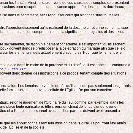
enser les fiancés. Ainsi, lorsqu'en vertu de ces causes des couples se présentent
es occasions pour récupérer la connaissance appropriée des aspects doctrinaux,
éalise dans le sacrement, sans repousser ceux qui n'ont pas suivi toutes les
tre l'approfondissement qu'ils réalisent de la doctrine chrétienne sur le mariage
ébration nuptiale, en comprenant toute la signification des gestes et des textes
e sacramentel, de façon pleinement consciente. Il est important qu'ils sachent
s époux doivent donc se prédisposer à la célébration du mariage afin que celle-ci
leur les éléments rituels actuellement disponibles. Pour que le lien entre le
e se place dans le cadre de la paroisse et du diocèse. Il est donc plus conforme à
t (
CIC can. 1115
).
 doivent donc donner des instructions à ce propos, tenant compte des situations
conciliation. Les témoins doivent informés qu'ils ne sont pas seulement les garants
lle famille sera une nouvelle cellule de l'Église. De par son caractère
ntaux, selon le jugement de l'Ordinaire du lieu, comme, par exemple, dans les
 place toute particulière. Elle créera un climat de foi au c|ur du foyer et
Dieu et à l'entretien personnel avec Lui. Les parents doivent avoir présent à
e que les époux connaissent leur mission dans l'Église. Ils pourront être aidés
 de l'Église et de la société.