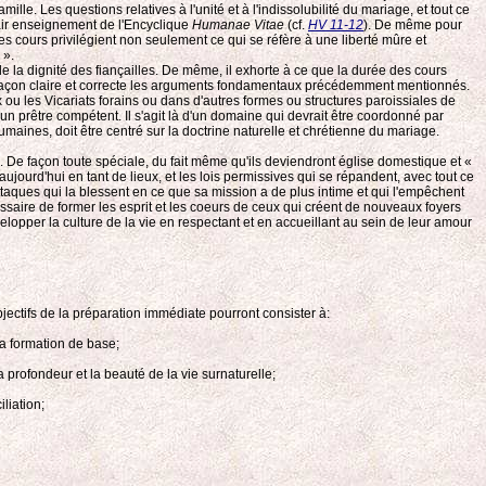
. Les questions relatives à l'unité et à l'indissolubilité du mariage, et tout ce
clair enseignement de l'Encyclique
Humanae Vitae
(cf.
HV 11-12
). De même pour
ces cours privilégient non seulement ce qui se réfère à une liberté mûre et
 ».
 la dignité des fiançailles. De même, il exhorte à ce que la durée des cours
 de façon claire et correcte les arguments fondamentaux précédemment mentionnés.
 ou les Vicariats forains ou dans d'autres formes ou structures paroissiales de
 prêtre compétent. Il s'agit là d'un domaine qui devrait être coordonné par
aines, doit être centré sur la doctrine naturelle et chrétienne du mariage.
e. De façon toute spéciale, du fait même qu'ils deviendront église domestique et «
aujourd'hui en tant de lieux, et les lois permissives qui se répandent, avec tout ce
ttaques qui la blessent en ce que sa mission a de plus intime et qui l'empêchent
saire de former les esprit et les coeurs de ceux qui créent de nouveaux foyers
velopper la culture de la vie en respectant et en accueillant au sein de leur amour
bjectifs de la préparation immédiate pourront consister à:
la formation de base;
a profondeur et la beauté de la vie surnaturelle;
liation;