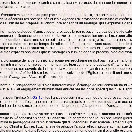
ées justes et un sincère « sentire cum ecclesia » à propos du mariage lui-même, à 
l'ouverture aux autres.
rs éventuelles carences au plan psychologique etou affectif, en particulier de leur 
 à découvrir les potentialités et les exigences de croissance humaine et chrétien
és, afin de les préparer au choix libre et définitif du mariage, qui s'exprimera da
climat de dialogue, d'amitié, de prière, avec la participation de pasteurs et de catéc
t remercie le Seigneur pour le don de la vie, et elle invoque lumière et force pour a
t contribuer, dans une saine optique chrétienne optimiste, à éclairer toujours dav
era pas seulement en un temps de réflexion théorique, mais sera aussi un chemin de 
 au Christ qui soutient, purifie et ennoblit les fiançailles et la vie conjugale. Alo
s autres expressions telles que le mariage coutumier, dans le processus de croissan
la croissance de la personne, la préparation prochaine ne doit pas négliger la form
me un intimisme renfermé sur lui-même, mais bien comme une capacité d'intérioriser
 une conception ouverte de la famille, la vie conjugale et familiale exige des épou
es inviter à lire et à réfléchir sur les documents suivants de l'Église qui constitue
mille,
Evangelium Vitae
, et d'autres encore.
endre que l'engagement qu'ils assumeront avec l'échange de leur consentement « de
é mutuelle. Cet engagement humain sera enrichi par les dons spécifiques que l'Esprit
ist pour l'Église (cf.
GS 49
), les fiancés doivent imiter ce modèle, progressant dans
 implique donc l'échange mutuel de dons spirituels et de soutien moral, afin que pui
mier lieu de l'essence de ce don: don de la personne à la personne. Dans ce don ré
ritualité sponsale trouve sa racine dans le Baptême et dans la Confirmation. L'itin
 la Réconciliation et de l'Eucharistie. Le sacrement de la Réconciliation glorifie l
nt de la pédagogie de l'amour racheté qui fait découvrir avec émerveillement la g
du Christ à l'Église, l'Eucharistie développe l'amour effectif propre au mariage dan
elle qui s'exprime dans l'expérience quotidienne même de la famille, si elle est fait