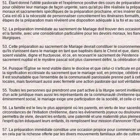
51. Étant donné l'utilité pastorale et l'expérience positive des cours de prépara
pour célébrer leur mariage de façon urgente, sans qu'ait pu être réalisée la pré
moraux et sacramentels spécifiques de la préparation prochaine, et les insérer d
Cela est dû à la nécessité de personnaliser concrètement les itinéraires formatifs
étapes de la préparation mais révèlent une disposition adéquate à la foi et au sa
52. La préparation immédiate au sacrement de Mariage doit trouver des occasions a
et la famille, avec une considération particulière pour les devoirs moraux, les fia
liturgiques.
53. Cette préparation au sacrement de Mariage devrait constituer le couronnement 
qu'ils s'unissent dans le mariage en tant que baptisés dans le Christ et que, dans 
soient valable, digne et fructueuse, et ce, en recevant le sacrement de Pénitence 
sacrement nuptial et le mystère pascal soit plus clairement défini, la célébratio
54. Puisque l'Église se rend visible dans le diocèse et que celui-ci s'articule e
la signification ecclésiale du sacrement que le mariage soit, en principe, célébré
Il est souhaitable que l'ensemble de la communauté paroissiale prenne part à cett
locales, mais favorisant aussi avec fermeté une action pastorale qui soit véritabl
55. Toutes les personnes qui prendront une part active à la liturgie seront invité
d'un acte juridique mais aussi les représentants de la communauté chrétienne qui, 
éminemment social, le mariage exige une participation de la société, et celle-ci 
56. La famille est le lieu le plus approprié où les parents, en vertu de leur sa
circonstances de l'Initiation chrétienne, dans les événements joyeux ou douloureux
permettra de vivre, devant les enfants, une paternité et une maternité plus pleines
l'esprit qu'en éduquant leurs enfants, ils remplissent leur mission d'annoncer l'Éva
57. La préparation immédiate constitue une occasion propice pour commencer une pa
en cela par la richesse offerte par les divers mouvements familiaux afin de cultiver 