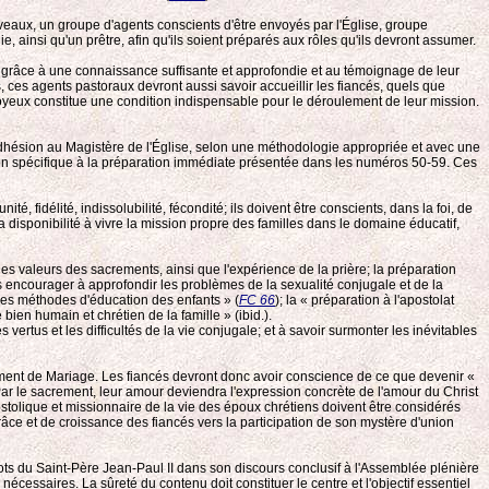
iveaux, un groupe d'agents conscients d'être envoyés par l'Église, groupe
 ainsi qu'un prêtre, afin qu'ils soient préparés aux rôles qu'ils devront assumer.
ue, grâce à une connaissance suffisante et approfondie et au témoignage de leur
rs, ces agents pastoraux devront aussi savoir accueillir les fiancés, quels que
e joyeux constitue une condition indispensable pour le déroulement de leur mission.
dhésion au Magistère de l'Église, selon une méthodologie appropriée et avec une
tion spécifique à la préparation immédiate présentée dans les numéros 50-59. Ces
é, fidélité, indissolubilité, fécondité; ils doivent être conscients, dans la foi, de
la disponibilité à vivre la mission propre des familles dans le domaine éducatif,
 des valeurs des sacrements, ainsi que l'expérience de la prière; la préparation
s encourager à approfondir les problèmes de la sexualité conjugale et de la
nes méthodes d'éducation des enfants » (
FC 66
); la « préparation à l'apostolat
e bien humain et chrétien de la famille » (ibid.).
ertus et les difficultés de la vie conjugale; et à savoir surmonter les inévitables
acrement de Mariage. Les fiancés devront donc avoir conscience de ce que devenir «
. Par le sacrement, leur amour deviendra l'expression concrète de l'amour du Christ
stolique et missionnaire de la vie des époux chrétiens doivent être considérés
ce et de croissance des fiancés vers la participation de son mystère d'union
ots du Saint-Père Jean-Paul II dans son discours conclusif à l'Assemblée plénière
cessaires. La sûreté du contenu doit constituer le centre et l'objectif essentiel