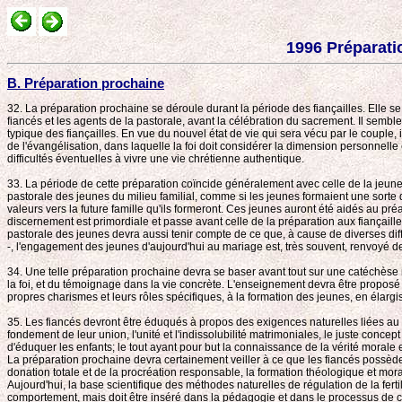
1996 Préparati
B. Préparation prochaine
32. La préparation prochaine se déroule durant la période des fiançailles. Elle se
fiancés et les agents de la pastorale, avant la célébration du sacrement. Il semble
typique des fiançailles. En vue du nouvel état de vie qui sera vécu par le couple, i
de l'évangélisation, dans laquelle la foi doit considérer la dimension personnelle
difficultés éventuelles à vivre une vie chrétienne authentique.
33. La période de cette préparation coïncide généralement avec celle de la jeunes
pastorale des jeunes du milieu familial, comme si les jeunes formaient une sorte d
valeurs vers la future famille qu'ils formeront. Ces jeunes auront été aidés au pr
discernement est primordiale et passe avant celle de la préparation aux fiançaille
pastorale des jeunes devra aussi tenir compte de ce que, à cause de diverses d
-, l'engagement des jeunes d'aujourd'hui au mariage est, très souvent, renvoyé d
34. Une telle préparation prochaine devra se baser avant tout sur une catéchèse n
la foi, et du témoignage dans la vie concrète. L'enseignement devra être proposé d
propres charismes et leurs rôles spécifiques, à la formation des jeunes, en élargi
35. Les fiancés devront être éduqués à propos des exigences naturelles liées au 
fondement de leur union, l'unité et l'indissolubilité matrimoniales, le juste conce
d'éduquer les enfants; le tout ayant pour but la connaissance de la vérité morale 
La préparation prochaine devra certainement veiller à ce que les fiancés possèden
donation totale et de la procréation responsable, la formation théologique et moral
Aujourd'hui, la base scientifique des méthodes naturelles de régulation de la fertil
comportement, mais doit être inséré dans la pédagogie et dans le processus de c