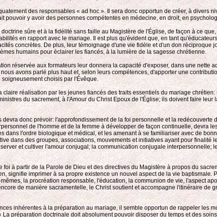
déquatement des responsables « ad hoc ». Il sera donc opportun de créer, à divers n
it pouvoir y avoir des personnes compétentes en médecine, en droit, en psychologie,
doctrine sûre et à la fidélité sans faille au Magistère de l'Église, de façon à ce q
onsabilités en rapport avec le mariage. Il est plus qu'évident que, en tant qu'éducateu
 capacités concrètes. De plus, leur témoignage d'une vie fidèle et d'un don réciproqu
lèmes humains pour éclairer les fiancés, à la lumière de la sagesse chrétienne.
ion réservée aux formateurs leur donnera la capacité d'exposer, dans une nette a
t nous avons parlé plus haut et, selon leurs compétences, d'apporter une contribu
re soigneusement choisis par l'Évêque.
aire réalisation par les jeunes fiancés des traits essentiels du mariage chrétien: unit
inistres du sacrement, à l'Amour du Christ Epoux de l'Église; ils doivent faire leur 
ncés devra donc prévoir: l'approfondissement de la foi personnelle et la redécouverte
erpersonnel de l'homme et de la femme à développer de façon continuelle, devra le
s dans l'ordre biologique et médical, et les amenant à se familiariser avec de bon
n active dans des groupes, associations, mouvements et initiatives ayant pour finalité l
rver et cultiver l'amour conjugal; la communication conjugale interpersonnelle; les v
n de foi à partir de la Parole de Dieu et des directives du Magistère à propos du s
étien, signifie imprimer à sa propre existence un nouvel aspect de la vie baptismale
-mêmes, la procréation responsable, l'éducation, la communion de vie, l'aspect apo
ore de manière sacramentelle, le Christ soutient et accompagne l'itinéraire de grâ
iences inhérentes à la préparation au mariage, il semble opportun de rappeler les m
La préparation doctrinale doit absolument pouvoir disposer du temps et des soins né