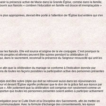
saisir la présence active de Marie dans la Grande Église, comme dans la famille,
couvrir aux fiancés « combien l'éducation en famille est douce et irremplaçable »
us appropriées, devrait être porté à l'attention de l'Église tout entière qui s'en
ar les fiancés. Elle est source et origine de la vie conjugale. C'est pourquoi la
ts peuples et ethnies peuvent être suivies pendant la célébration (cf.
 qui, dans le sacrement, reconnaît la présence du Seigneur ressuscité qui unit les
que afin que la célébration du mariage se conforme à l'indication donnée par
isera de toutes les façons possibles la participation active des personnes présentes
 style doit être sobre (style qui doit se retrouver aussi dans les réjouissances
 et devant l'Église signifie professer que le don de la grâce fait aux époux par
stique ». Afin justement que la célébration soit comprise non seulement comme un
opportun que toutes les personnes présentes soient aidées à participer activement
grégation pour le Culte Divin et la Discipline des Sacrements, afin de mettre en
tion communautaire. Avec la formule d'échange des consentements, les époux