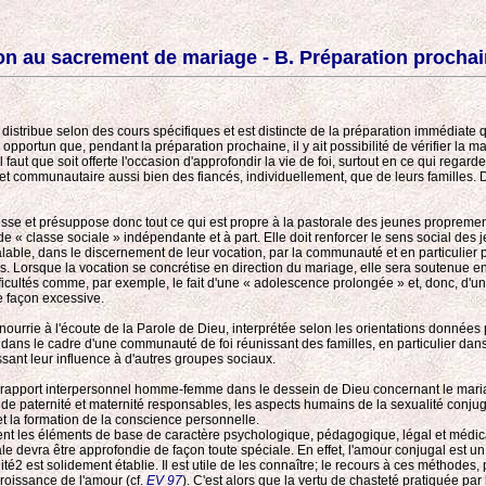
on au sacrement de mariage - B. Préparation procha
 distribue selon des cours spécifiques et est distincte de la préparation immédiate
 opportun que, pendant la préparation prochaine, il y ait possibilité de vérifier la 
l faut que soit offerte l'occasion d'approfondir la vie de foi, surtout en ce qui rega
 et communautaire aussi bien des fiancés, individuellement, que de leurs familles. 
se et présuppose donc tout ce qui est propre à la pastorale des jeunes proprement 
e « classe sociale » indépendante et à part. Elle doit renforcer le sens social des 
éalable, dans le discernement de leur vocation, par la communauté et en particulier
s. Lorsque la vocation se concrétise en direction du mariage, elle sera soutenue en
ifficultés comme, par exemple, le fait d'une « adolescence prolongée » et, donc, 
e façon excessive.
ourrie à l'écoute de la Parole de Dieu, interprétée selon les orientations données
ans le cadre d'une communauté de foi réunissant des familles, en particulier dans le
ssant leur influence à d'autres groupes sociaux.
rapport interpersonnel homme-femme dans le dessein de Dieu concernant le mariage 
pt de paternité et maternité responsables, les aspects humains de la sexualité conjug
et la formation de la conscience personnelle.
t les éléments de base de caractère psychologique, pédagogique, légal et médical rel
e devra être approfondie de façon toute spéciale. En effet, l'amour conjugal est un a
ité2 est solidement établie. Il est utile de les connaître; le recours à ces méthodes
roissance de l'amour (cf.
EV 97
). C'est alors que la vertu de chasteté pratiquée par