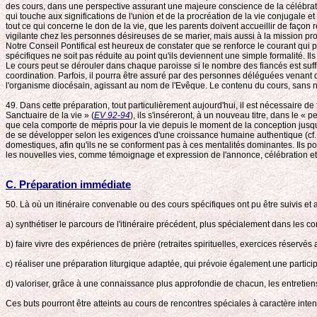
des cours, dans une perspective assurant une majeure conscience de la célébration 
qui touche aux significations de l'union et de la procréation de la vie conjugale et
tout ce qui concerne le don de la vie, que les parents doivent accueillir de façon 
vigilante chez les personnes désireuses de se marier, mais aussi à la mission pr
Notre Conseil Pontifical est heureux de constater que se renforce le courant qui
spécifiques ne soit pas réduite au point qu'ils deviennent une simple formalité. 
Le cours peut se dérouler dans chaque paroisse si le nombre des fiancés est suffis
coordination. Parfois, il pourra être assuré par des personnes déléguées venant 
l'organisme diocésain, agissant au nom de l'Evêque. Le contenu du cours, sans nég
49. Dans cette préparation, tout particulièrement aujourd'hui, il est nécessaire d
Sanctuaire de la vie » (
EV 92-94
), ils s'inséreront, à un nouveau titre, dans le « pe
que cela comporte de mépris pour la vie depuis le moment de la conception jusqu'à
de se développer selon les exigences d'une croissance humaine authentique (cf. C
domestiques, afin qu'ils ne se conforment pas à ces mentalités dominantes. Ils pour
les nouvelles vies, comme témoignage et expression de l'annonce, célébration et
C. Préparation immédiate
50. Là où un itinéraire convenable ou des cours spécifiques ont pu être suivis et a
a) synthétiser le parcours de l'itinéraire précédent, plus spécialement dans les 
b) faire vivre des expériences de prière (retraites spirituelles, exercices réservé
c) réaliser une préparation liturgique adaptée, qui prévoie également une particip
d) valoriser, grâce à une connaissance plus approfondie de chacun, les entretie
Ces buts pourront être atteints au cours de rencontres spéciales à caractère intens