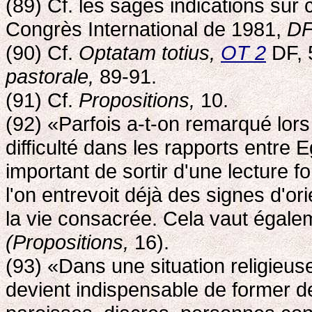
(89) Cf. les sages indications su
Congrès International de 1981,
DF
(90) Cf.
Optatam totius,
OT 2
DF, 
pastorale,
89-91.
(91) Cf.
Propositions,
10.
(92) «Parfois a-t-on remarqué lor
difficulté dans les rapports entre Eg
important de sortir d'une lecture f
l'on entrevoit déjà des signes d'o
la vie consacrée. Cela vaut égalem
(Propositions,
16).
(93) «Dans une situation religieuse
devient indispensable de former d