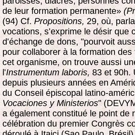
paroisses, diacres, personnes con
de leur formation permanente»
(Pr
(94) Cf.
Propositions,
29, où, parl
vocations, s'exprime le désir que 
d'échange de dons, "pourvoit auss
pour collaborer à la formation des 
cet organisme, on trouve aussi une
l'
Instrumentum laboris,
83 et 90h. 
depuis plusieurs années en Amériq
du Conseil épiscopal latino-améri
Vocaciones y Ministerios
" (DEVYM
a également constitué le point de r
célébration du premier Congrès con
déroulé à Itaici (Sao Paulo, Brésil