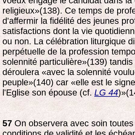
voeux engage le candidat dans la c
religieux»(138). Ce temps de prof
d'affermir la fidélité des jeunes pr
satisfactions dont la vie quotidienn
ou non. La célébration liturgique d
perpétuelle de la profession tempo
solennité particulière»(139) tandis
déroulera «avec la solennité voulu
peuple»(140) car «elle est le signe
l'Eglise son épouse (cf.
LG 44
)»(1
57
On observera avec soin toutes l
conditions de validité et les éché