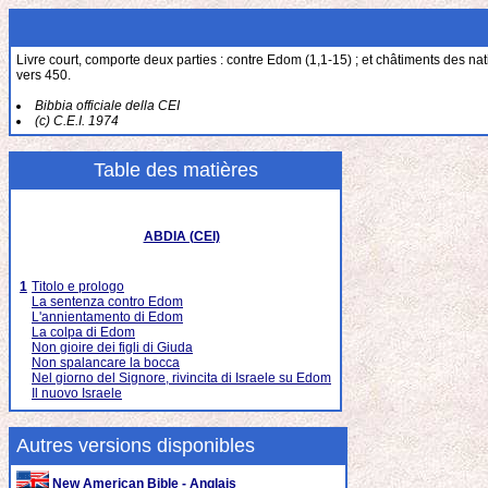
Livre court, comporte deux parties : contre Edom (1,1-15) ; et châtiments des nation
vers 450.
Bibbia officiale della CEI
(c) C.E.I. 1974
Table des matières
ABDIA (CEI)
1
Titolo e prologo
La sentenza contro Edom
L'annientamento di Edom
La colpa di Edom
Non gioire dei figli di Giuda
Non spalancare la bocca
Nel giorno del Signore, rivincita di Israele su Edom
Il nuovo Israele
Autres versions disponibles
New American Bible - Anglais