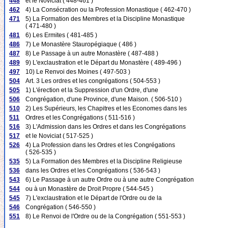
448
et le Noviciat ( 448-461 )
462
4) La Consécration ou la Profession Monastique ( 462-470 )
471
5) La Formation des Membres et la Discipline Monastique
( 471-480 )
481
6) Les Ermites ( 481-485 )
486
7) Le Monastère Stauropégiaque ( 486 )
487
8) Le Passage à un autre Monastère ( 487-488 )
489
9) L'exclaustration et le Départ du Monastère ( 489-496 )
497
10) Le Renvoi des Moines ( 497-503 )
504
Art. 3 Les ordres et les congrégations ( 504-553 )
505
1) L'érection et la Suppression d'un Ordre, d'une
506
Congrégation, d'une Province, d'une Maison. ( 506-510 )
510
2) Les Supérieurs, les Chapitres et les Economes dans les
511
Ordres et les Congrégations ( 511-516 )
516
3) L'Admission dans les Ordres et dans les Congrégations
517
et le Noviciat ( 517-525 )
526
4) La Profession dans les Ordres et les Congrégations
( 526-535 )
535
5) La Formation des Membres et la Discipline Religieuse
536
dans les Ordres et les Congrégations ( 536-543 )
543
6) Le Passage à un autre Ordre ou à une autre Congrégation
544
ou à un Monastère de Droit Propre ( 544-545 )
545
7) L'exclaustration et le Départ de l'Ordre ou de la
546
Congrégation ( 546-550 )
551
8) Le Renvoi de l'Ordre ou de la Congrégation ( 551-553 )