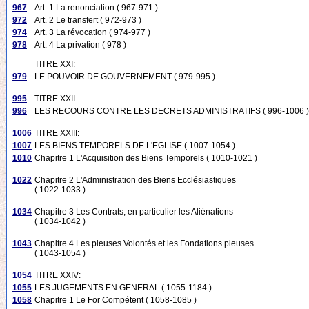
967
Art. 1 La renonciation ( 967-971 )
972
Art. 2 Le transfert ( 972-973 )
974
Art. 3 La révocation ( 974-977 )
978
Art. 4 La privation ( 978 )
TITRE XXI:
979
LE POUVOIR DE GOUVERNEMENT ( 979-995 )
995
TITRE XXII:
996
LES RECOURS CONTRE LES DECRETS ADMINISTRATIFS ( 996-1006 )
1006
TITRE XXIII:
1007
LES BIENS TEMPORELS DE L'EGLISE ( 1007-1054 )
1010
Chapitre 1 L'Acquisition des Biens Temporels ( 1010-1021 )
1022
Chapitre 2 L'Administration des Biens Ecclésiastiques
( 1022-1033 )
1034
Chapitre 3 Les Contrats, en particulier les Aliénations
( 1034-1042 )
1043
Chapitre 4 Les pieuses Volontés et les Fondations pieuses
( 1043-1054 )
1054
TITRE XXIV:
1055
LES JUGEMENTS EN GENERAL ( 1055-1184 )
1058
Chapitre 1 Le For Compétent ( 1058-1085 )