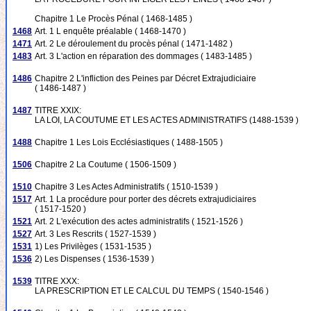
Chapitre 1 Le Procès Pénal ( 1468-1485 )
1468
Art. 1 L enquête préalable ( 1468-1470 )
1471
Art. 2 Le déroulement du procès pénal ( 1471-1482 )
1483
Art. 3 L'action en réparation des dommages ( 1483-1485 )
1486
Chapitre 2 L'infliction des Peines par Décret Extrajudiciaire
( 1486-1487 )
1487
TITRE XXIX:
LA LOI, LA COUTUME ET LES ACTES ADMINISTRATIFS (1488-1539 )
1488
Chapitre 1 Les Lois Ecclésiastiques ( 1488-1505 )
1506
Chapitre 2 La Coutume ( 1506-1509 )
1510
Chapitre 3 Les Actes Administratifs ( 1510-1539 )
1517
Art. 1 La procédure pour porter des décrets extrajudiciaires
( 1517-1520 )
1521
Art. 2 L'exécution des actes administratifs ( 1521-1526 )
1527
Art. 3 Les Rescrits ( 1527-1539 )
1531
1) Les Privilèges ( 1531-1535 )
1536
2) Les Dispenses ( 1536-1539 )
1539
TITRE XXX:
LA PRESCRIPTION ET LE CALCUL DU TEMPS ( 1540-1546 )