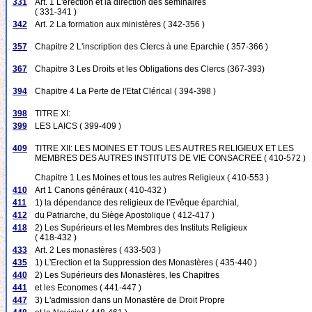
331
Art. 1 L'érection et la direction des séminaires
( 331-341 )
342
Art. 2 La formation aux ministères ( 342-356 )
357
Chapitre 2 L'inscription des Clercs à une Eparchie ( 357-366 )
367
Chapitre 3 Les Droits et les Obligations des Clercs (367-393)
394
Chapitre 4 La Perte de l'Etat Clérical ( 394-398 )
398
TITRE XI:
399
LES LAICS ( 399-409 )
409
TITRE XII: LES MOINES ET TOUS LES AUTRES RELIGIEUX ET LES
MEMBRES DES AUTRES INSTITUTS DE VIE CONSACREE ( 410-572 )
Chapitre 1 Les Moines et tous les autres Religieux ( 410-553 )
410
Art 1 Canons généraux ( 410-432 )
411
1) la dépendance des religieux de l'Evêque éparchial,
412
du Patriarche, du Siège Apostolique ( 412-417 )
418
2) Les Supérieurs et les Membres des Instituts Religieux
( 418-432 )
433
Art. 2 Les monastères ( 433-503 )
435
1) L'Erection et la Suppression des Monastères ( 435-440 )
440
2) Les Supérieurs des Monastères, les Chapitres
441
et les Economes ( 441-447 )
447
3) L'admission dans un Monastère de Droit Propre