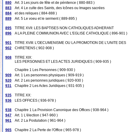
880
Art. 3 Les jours de fête et de pénitence ( 880-883 )
883
Art. 4 Le culte des Saints, des Icônes ou Images sacrées
884
et des reliques ( 884-888 )
889
Art. 5 Le voeu et le serment ( 889-895 )
895
TITRE XVII: LES BAPTISES NON CATHOLIQUES ADHERANT
896
A LA PLEINE COMMUNION AVEC L'EGLISE CATHOLIQUE ( 896-901 )
901
TITRE XVIII: L'OECUMENISME OU LA PROMOTION DE L'UNITE DES
902
CHRETIENS ( 902-908 )
908
TITRE XIX:
LES PERSONNES ET LES ACTES JURIDIQUES ( 909-935 )
Chapitre 1 Les Personnes ( 909-930 )
909
Art. 1 Les personnes physiques ( 909-919 )
920
Art. 2 Les personnes juridiques ( 920-930 )
931
Chapitre 2 Les Actes Juridiques ( 931-935 )
935
TITRE XX:
936
LES OFFICES ( 936-978 )
938
Chapitre 1 La Provision Canonique des Offices ( 938-964 )
947
Art. 1 L'élection ( 947-960 )
961
Art. 2 La Postulation ( 961-964 )
965
Chapitre 2 La Perte de l'Office ( 965-978 )