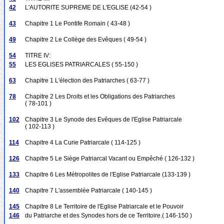
42
L'AUTORITE SUPREME DE L'EGLISE (42-54 )
43
Chapitre 1 Le Pontife Romain ( 43-48 )
49
Chapitre 2 Le Collège des Evêques ( 49-54 )
54
TITRE IV:
55
LES EGLISES PATRIARCALES ( 55-150 )
63
Chapitre 1 L'élection des Patriarches ( 63-77 )
78
Chapitre 2 Les Droits et les Obligations des Patriarches
( 78-101 )
102
Chapitre 3 Le Synode des Evêques de l'Eglise Patriarcale
( 102-113 )
114
Chapitre 4 La Curie Patriarcale ( 114-125 )
126
Chapitre 5 Le Siège Patriarcal Vacant ou Empêché ( 126-132 )
133
Chapitre 6 Les Métropolites de l'Eglise Patriarcale (133-139 )
140
Chapitre 7 L'assemblée Patriarcale ( 140-145 )
145
Chapitre 8 Le Territoire de l'Eglise Patriarcale et le Pouvoir
146
du Patriarche et des Synodes hors de ce Territoire.( 146-150 )