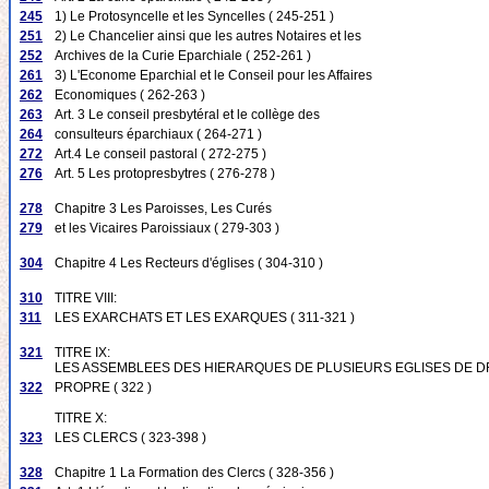
245
1) Le Protosyncelle et les Syncelles ( 245-251 )
251
2) Le Chancelier ainsi que les autres Notaires et les
252
Archives de la Curie Eparchiale ( 252-261 )
261
3) L'Econome Eparchial et le Conseil pour les Affaires
262
Economiques ( 262-263 )
263
Art. 3 Le conseil presbytéral et le collège des
264
consulteurs éparchiaux ( 264-271 )
272
Art.4 Le conseil pastoral ( 272-275 )
276
Art. 5 Les protopresbytres ( 276-278 )
278
Chapitre 3 Les Paroisses, Les Curés
279
et les Vicaires Paroissiaux ( 279-303 )
304
Chapitre 4 Les Recteurs d'églises ( 304-310 )
310
TITRE VIII:
311
LES EXARCHATS ET LES EXARQUES ( 311-321 )
321
TITRE IX:
LES ASSEMBLEES DES HIERARQUES DE PLUSIEURS EGLISES DE D
322
PROPRE ( 322 )
TITRE X:
323
LES CLERCS ( 323-398 )
328
Chapitre 1 La Formation des Clercs ( 328-356 )