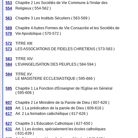
553
Chapitre 2 Les Sociétés de Vie Commune à l'instar des
554
Religieux ( 554-562 )
563
Chapitre 3 Les Instituts Séculiers ( 563-569 )
569
Chapitre 4 Autres Formes de Vie Consacrée et les Sociétés de
570
Vie Apostolique ( 570-572 )
572
TITRE XIII:
573
LES ASSOCIATIONS DE FIDELES CHRETIENS ( 573-583 )
583
TITRE XIV:
584
L'EVANGELISATION DES PEUPLES ( 584-594 )
594
TITRE XV:
LE MAGISTERE ECCLESIASTIQUE ( 595-666 )
595
Chapitre 1 La Fonction d'Enseigner de l'Eglise en Général
( 595-606 )
607
Chapitre 2 Le Ministère de la Parole de Dieu ( 607-626 )
609
Art. 1 La prédication de la parole de Dieu ( 609-616 )
617
Art. 2 La formation catéchétique ( 617-626 )
627
Chapitre 3 L'Education Catholique ( 627-650 )
631
Art. 1 Les écoles, spécialement les écoles catholiques
( 631-639 )