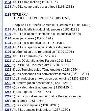
1164
Art. 1 La transaction ( 1164-1167 )
1168
Art. 2 Le compromis par arbitres ( 1168-1184 )
1184
TITRE XXV:
LE PROCES CONTENTIEUX ( 1185-1356 )
Chapitre 1 Le Procès Contentieux Ordinaire ( 1185-1342 )
1185
Art. 1 Le libelle introductif du procès ( 1185-1189 )
1189
Art. 2 La citation et l'intimation ou la notification des
1190
actes judiciaires ( 1190-1194 )
1195
Art. 3 La litiscontestation ( 1195-1198 )
1198
Art. 4 La suspension de l'instance du procès,
1199
la péremption et la renonciation ( 1199-1206 )
1207
Art. 5 Les preuves ( 1207-1266 )
1211
1) Les Déclarations des Parties ( 1211-1219 )
1220
2) La Preuve Documentaire ( 1220-1227 )
1228
3) Les Témoins et les Témoignages ( 1228-1254 )
1230
a) Les personnes qui peuvent être témoins ( 1230-1231 )
1232
b) L'introduction et l'exclusion des témoins ( 1232-1238 )
1239
c) L'Interrogation des témoins ( 1239-1252 )
1253
d) La valeur des témoignages. ( 1253-1254 )
1255
4) Les Experts ( 1255-1262 )
1262
5) Le Transport sur les Lieux et la Reconnaissance
1263
judiciaire. ( 1263-1264 )
1265
6) Les Présomptions ( 1265-1266 )
1267
Art. 6 Les causes incidentes. ( 1267-1280 )