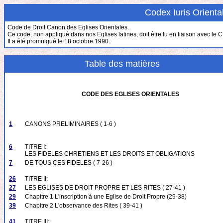
Codex Iuris Oriental
Code de Droit Canon des Eglises Orientales.
Ce code, non appliqué dans nos Eglises latines, doit être lu en liaison avec le C
Il a été promulgué le 18 octobre 1990.
Table des matières
CODE DES EGLISES ORIENTALES
1
CANONS PRELIMINAIRES ( 1-6 )
6
TITRE I:
LES FIDELES CHRETIENS ET LES DROITS ET OBLIGATIONS
7
DE TOUS CES FIDELES ( 7-26 )
26
TITRE II:
27
LES EGLISES DE DROIT PROPRE ET LES RITES ( 27-41 )
29
Chapitre 1 L'inscription à une Eglise de Droit Propre (29-38)
39
Chapitre 2 L'observance des Rites ( 39-41 )
41
TITRE III: