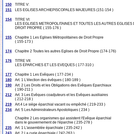
150
TITRE V:
151
LES EGLISES ARCHIEPISCOPALES MAJEURES (151-154 )
154
TITRE VI:
LES EGLISES METROPOLITAINES ET TOUTES LES AUTRES EGLISES
DROIT PROPRE ( 155-176 )
155
Chapitre 1 Les Eglises Métropolitaines de Droit Propre
( 155-173 )
174
Chapitre 2 Toutes les autres Eglises de Droit Propre (174-176)
176
TITRE VII:
LES EPARCHIES ET LES EVEQUES ( 177-310 )
177
Chapitre 1 Les Evêques ( 177-234 )
180
Art. 1 L'élection des évêques ( 180-189 )
190
Art. 2 Les Droits et les Obligations des Evêques Eparchiaux
( 190-211 )
212
Art. 3 Les Evêques coadjuteurs et les Evêques auxiliaires
( 212-218 )
219
Art.4 Le siège éparchial vacant ou empêché ( 219-233 )
234
Art. 5 Les Administrateurs Apostoliques ( 234 )
Chapitre 2 Les organismes qui assistent l'Evêque éparchial
dans le gouvernement de l'éparchie ( 235-278 )
235
Art. 1 L'assemblée éparchiale ( 235-242 )
243
Art. 2 La curie éparchiale ( 242-263 )