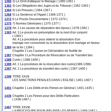
1360
2) Le Droit d'attaquer le Mariage ( 1360-1361 )
1362
3) Les Obligations des Juges et du Tribunal ( 1362-1363 )
1364
4) Les Preuves ( 1364-1367 )
1368
5) La Sentence et l'Appel ( 1368-1371 )
1372
6 Le Procès Documentaire ( 1372-1374 )
1375
7) Normes Générales ( 1375-1377 )
1378
Art. 2 Les causes de séparation des époux ( 1378-1382 )
1383
Art. 3 Le procès en présomption de la mort d'un conjoint
( 1383 )
Art. 4 La procédure pour obtenir la dissolution d'un
mariage non consommé ou la dissolution d'un mariage en faveur
1384
de la foi ( 1384 )
Chapitre 2 Les Causes en Déclaration de Nullité de
1387
Chapitre 3 La Procédure de Révocation ou de Transfert des
1388
Curés ( 1388-1400 )
1389
Art. 1 La procédure de la révocation des curés(1389-1396)
1397
Art. 2 La procédure du transfert des curés ( 1397-1400 )
1399
TITRE XXVII:
LES SANCTIONS PENALES DANS L'EGLISE ( 1401-1467 )
1401
Chapitre 1 Les Délits et les Peines en Général ( 1401-1435 )
1436
Chapitre 2 Les Peines pour des Délits Particuliers
( 1436-1467 )
1467
TITRE XXVIII:
LA PROCEDURE POUR INFLIGER LES PEINES ( 1468-1487 )