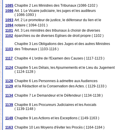
1085
Chapitre 2 Les Ministres des Tribunaux (1086-1102 )
1086
Art. 1 Le Vicaire judiciaire, les juges et les auditeurs
( 1086-1093 )
1093
Art. 2 Le promoteur de justice, le défenseur du lien et le
1094
notaire ( 1094-1101 )
1101
Art. 3 Les ministres des tribunaux à choisir de diverses
1102
éparchies ou de diverses Eglises de droit propre ( 1102 )
Chapitre 3 Les Obligations des Juges et des autres Ministres
1103
des Tribunaux ( 1103-1116 )
1117
Chapitre 4 L'ordre de l'Examen des Causes ( 1117-1123 )
1124
Chapitre 5 Les Délais, les Ajournements et le Lieu du Jugement
( 1124-1128 )
1128
Chapitre 6 Les Personnes à admettre aux Audiences
1129
et la Rédaction et la Conservation des Actes. ( 1129-1133 )
1134
Chapitre 7 Le Demandeur et le Défendeur ( 1134-1138 )
1139
Chapitre 8 Les Procureurs Judiciaires et les Avocats
( 1139-1148 )
1149
Chapitre 9 Les Actions et les Exceptions ( 1149-1163 )
1163
Chapitre 10 Les Moyens d'éviter les Procès ( 1164-1184 )