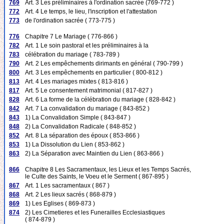
769
Art. 3 Les préliminaires à l'ordination sacrée (769-772 )
772
Art. 4 Le temps, le lieu, l'inscription et l'attestation
773
de l'ordination sacrée ( 773-775 )
776
Chapitre 7 Le Mariage ( 776-866 )
782
Art. 1 Le soin pastoral et les préliminaires à la
783
célébration du mariage ( 783-789 )
790
Art. 2 Les empêchements dirimants en général ( 790-799 )
800
Art. 3 Les empêchements en particulier ( 800-812 )
813
Art. 4 Les mariages mixtes ( 813-816 )
817
Art. 5 Le consentement matrimonial ( 817-827 )
828
Art. 6 La forme de la célébration du mariage ( 828-842 )
842
Art. 7 La convalidation du mariage ( 843-852 )
843
1) La Convalidation Simple ( 843-847 )
848
2) La Convalidation Radicale ( 848-852 )
852
Art. 8 La séparation des époux ( 853-866 )
853
1) La Dissolution du Lien ( 853-862 )
863
2) La Séparation avec Maintien du Lien ( 863-866 )
866
Chapitre 8 Les Sacramentaux, les Lieux et les Temps Sacrés,
le Culte des Saints, le Voeu et le Serment ( 867-895 )
867
Art. 1 Les sacramentaux ( 867 )
868
Art. 2 Les lieux sacrés ( 868-879 )
869
1) Les Eglises ( 869-873 )
874
2) Les Cimetieres et les Funerailles Ecclesiastiques
( 874-879 )