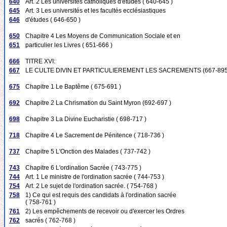
640
Art. 2 Les universités catholiques d'études ( 640-645 )
645
Art. 3 Les universités et les facultés ecclésiastiques
646
d'études ( 646-650 )
650
Chapitre 4 Les Moyens de Communication Sociale et en
651
particulier les Livres ( 651-666 )
666
TITRE XVI:
667
LE CULTE DIVIN ET PARTICULIEREMENT LES SACREMENTS (667-895
675
Chapitre 1 Le Baptême ( 675-691 )
692
Chapitre 2 La Chrismation du Saint Myron (692-697 )
698
Chapitre 3 La Divine Eucharistie ( 698-717 )
718
Chapitre 4 Le Sacrement de Pénitence ( 718-736 )
737
Chapitre 5 L'Onction des Malades ( 737-742 )
743
Chapitre 6 L'ordination Sacrée ( 743-775 )
744
Art. 1 Le ministre de l'ordination sacrée ( 744-753 )
754
Art. 2 Le sujet de l'ordination sacrée. ( 754-768 )
758
1) Ce qui est requis des candidats à l'ordination sacrée
( 758-761 )
761
2) Les empêchements de recevoir ou d'exercer les Ordres
762
sacrés ( 762-768 )