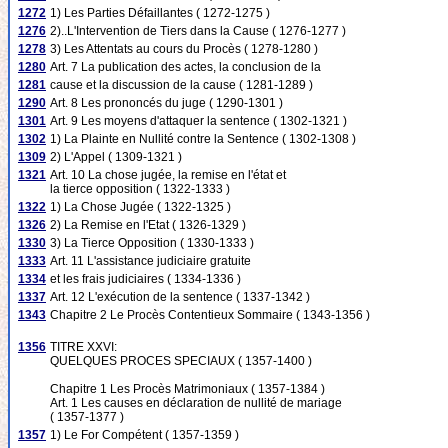
1272
1) Les Parties Défaillantes ( 1272-1275 )
1276
2)..L'Intervention de Tiers dans la Cause ( 1276-1277 )
1278
3) Les Attentats au cours du Procès ( 1278-1280 )
1280
Art. 7 La publication des actes, la conclusion de la
1281
cause et la discussion de la cause ( 1281-1289 )
1290
Art. 8 Les prononcés du juge ( 1290-1301 )
1301
Art. 9 Les moyens d'attaquer la sentence ( 1302-1321 )
1302
1) La Plainte en Nullité contre la Sentence ( 1302-1308 )
1309
2) L'Appel ( 1309-1321 )
1321
Art. 10 La chose jugée, la remise en l'état et
la tierce opposition ( 1322-1333 )
1322
1) La Chose Jugée ( 1322-1325 )
1326
2) La Remise en l'Etat ( 1326-1329 )
1330
3) La Tierce Opposition ( 1330-1333 )
1333
Art. 11 L'assistance judiciaire gratuite
1334
et les frais judiciaires ( 1334-1336 )
1337
Art. 12 L'exécution de la sentence ( 1337-1342 )
1343
Chapitre 2 Le Procès Contentieux Sommaire ( 1343-1356 )
1356
TITRE XXVI:
QUELQUES PROCES SPECIAUX ( 1357-1400 )
Chapitre 1 Les Procès Matrimoniaux ( 1357-1384 )
Art. 1 Les causes en déclaration de nullité de mariage
( 1357-1377 )
1357
1) Le For Compétent ( 1357-1359 )