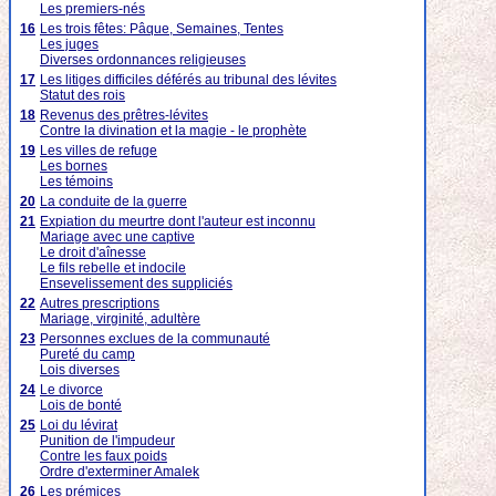
Les premiers-nés
16
Les trois fêtes: Pâque, Semaines, Tentes
Les juges
Diverses ordonnances religieuses
17
Les litiges difficiles déférés au tribunal des lévites
Statut des rois
18
Revenus des prêtres-lévites
Contre la divination et la magie - le prophète
19
Les villes de refuge
Les bornes
Les témoins
20
La conduite de la guerre
21
Expiation du meurtre dont l'auteur est inconnu
Mariage avec une captive
Le droit d'aînesse
Le fils rebelle et indocile
Ensevelissement des suppliciés
22
Autres prescriptions
Mariage, virginité, adultère
23
Personnes exclues de la communauté
Pureté du camp
Lois diverses
24
Le divorce
Lois de bonté
25
Loi du lévirat
Punition de l'impudeur
Contre les faux poids
Ordre d'exterminer Amalek
26
Les prémices