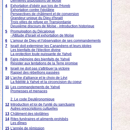
Dernières dispositions de Moïse
4
Exhortation d'obéir aux lois de l'Horeb
Exhortation contre l'idolâtrie
Perspectives de châtiment et de conversion
Grandeur unique du Dieu d'Israël
Trois villes de refuge en Transjordanie
Deuxième discours de Moïse - introduction historique
5
Promulgation du Décalogue
- Attitude d'Israël et exhortation de Moïse
6
L'amour de Dieu et l'observation de ses commandements
7
Israël doit exterminer les Cananéens et leurs idoles
Les bienfaits de l'élection divine
La protection toute puissante de Yahvé
8
Faire mémoire des bienfaits de Yahvé
Résister aux tentations de la Terre promise
9
Israël ne doit pas s'attribuer la victoire
Rappel des rébellions passées
10
L'arche d'alliance et le choix de Lévi
La fidélité à Yahvé et la circoncision du coeur
11
Les commandements de Yahvé
Promesses et menaces
2. Le code Deutéronomique
12
Introduction et loi de l'unité du sanctuaire
Autres prescriptions cultuelles
13
Châtiment des idolâtries
14
Rites funéraires et aliments prohibés
Les dîmes
15
L'année de rémission