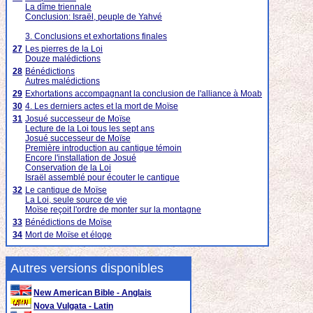
La dîme triennale
Conclusion: Israël, peuple de Yahvé
3. Conclusions et exhortations finales
27
Les pierres de la Loi
Douze malédictions
28
Bénédictions
Autres malédictions
29
Exhortations accompagnant la conclusion de l'alliance à Moab
30
4. Les derniers actes et la mort de Moïse
31
Josué successeur de Moïse
Lecture de la Loi tous les sept ans
Josué successeur de Moïse
Première introduction au cantique témoin
Encore l'installation de Josué
Conservation de la Loi
Israël assemblé pour écouter le cantique
32
Le cantique de Moïse
La Loi, seule source de vie
Moïse reçoit l'ordre de monter sur la montagne
33
Bénédictions de Moïse
34
Mort de Moïse et éloge
Autres versions disponibles
New American Bible - Anglais
Nova Vulgata - Latin