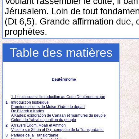
Voulant rassembler le culte, il ban
Jérusalem. Loin de tout fondament
(Dt 6,5). Grande affirmation due
prophètes.
Table des matières
Deutéronome
1. Les discours d'introduction au Code Deutéronomique
1
Introduction historique
Premier discours de Moïse. Ordre de départ
De l'Horeb à Kadès
A Kadès: exploration de Canaan et murmures du peuple
Colère de Yahvé et punition du peuple
2
A travers Édom, Moab et Ammon
Victoire sur Sihon et Og - conquête de la Transjordanie
3
Partage de la Transjordanie