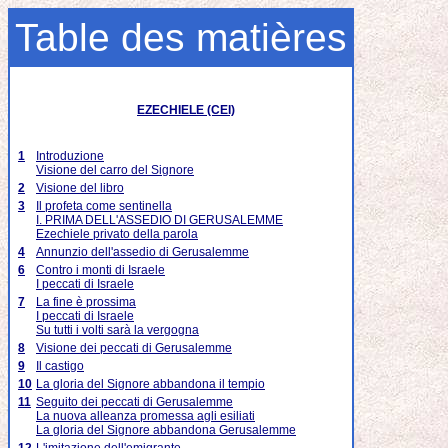
Table des matières
EZECHIELE (CEI)
1
Introduzione
Visione del carro del Signore
2
Visione del libro
3
Il profeta come sentinella
I. PRIMA DELL'ASSEDIO DI GERUSALEMME
Ezechiele privato della parola
4
Annunzio dell'assedio di Gerusalemme
6
Contro i monti di Israele
I peccati di Israele
7
La fine è prossima
I peccati di Israele
Su tutti i volti sarà la vergogna
8
Visione dei peccati di Gerusalemme
9
Il castigo
10
La gloria del Signore abbandona il tempio
11
Seguito dei peccati di Gerusalemme
La nuova alleanza promessa agli esiliati
La gloria del Signore abbandona Gerusalemme