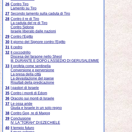
26
Contro Tiro
Lamento su Tiro
27
Secondo lamento sulla caduta di Tiro
28
Contro il re di Tiro
La caduta del re di Tiro
Contro Sidone
Israele liberato dalle nazioni
29
Contro l'Egitto
30
Il giorno del Signore contro l'Egitto
31
Il cedro
32
Il coccodrillo
Discesa del faraone nello Sheol
III. DURANTE E DOPO L'ASSEDIO DI GERUSALEMME
33
Il profeta come sentinella
Conversione e perversione
La presa della città
La devastazione del paese
Risultati della predicazione
34
I pastori di Israele
35
Contro i monti di Edom
36
Oracolo sui monti di Israele
37
Le ossa aride
Giuda e Israele in un solo regno
38
Contro Gog, re di Magog
39
Conclusione
IV. LA "TORAH" DI EZECHIELE
40
Il tempio futuro