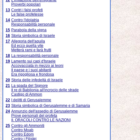
12
L'imitazione dell'emigrante
Proverbi popolari
13
Contri i falsi profeti
Le false profetesse
14
Contro l'idolatria
Responsabilità personale
15
Parabola della vigna
16
Storia simbolica di Israele
17
Allegoria dell'aquila
Ed ecco quella vite
Metterà rami e farà frutti
18
La responsabilità personale
19
Lamento sui capi d'Israele
Accovacciata in mezzo ai leoni
Il paese e i suoi abitanti
Era rigogliosa e frondosa
20
Storia delle infedeltà di Israele
21
La spada del Signore
Il re di Babilonia all'incrocio delle strade
Castigo di Ammon
22
I delitti di Gerusalemme
23
Storia simbolica di Gerusalemme e di Samaria
24
Annunzio dell'assedio di Gerusalemme
Prove personali del profeta
II. ORACOLI CONTRO LE NAZIONI
25
Contro gli Ammoniti
Contro Moab
Contro Edom
Contro i Filistei