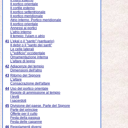
Il muro esterno
Il portico orientale
Il cortile esterno
Il portico settentrionale
Il portico meridionale
Atrio interno. Portico meridionale
Il portico orientale
Annessi ai portici
L'atrio interno
Il tempio: l'ulam o atrio
41
L'ekal o il "santo" (santuario)
Il debir o il "santo dei santi"
Le celle laterali
L'"edificio" occidentale
Ornamentazione interna
L'altare di legno
42
Adiacenze del tempio
Dimensioni dell'atrio
43
Ritorno del Signore
L'altare
Consacrazione dell'altare
44
Uso del portico orientale
Regole di ammissione al tempio
I leviti
I sacerdoti
45
Divisione del paese. Parte del Signore
Parte del principe
Offerte per il culto
Festa della pasqua
Festa delle capanne
46
Regolamenti diversi