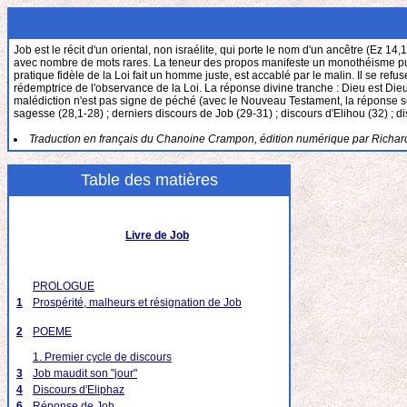
Job est le récit d'un oriental, non israélite, qui porte le nom d'un ancêtre (Ez 14,1
avec nombre de mots rares. La teneur des propos manifeste un monothéisme pur. Le
pratique fidèle de la Loi fait un homme juste, est accablé par le malin. Il se re
rédemptrice de l'observance de la Loi. La réponse divine tranche : Dieu est Dieu
malédiction n'est pas signe de péché (avec le Nouveau Testament, la réponse se tr
sagesse (28,1-28) ; derniers discours de Job (29-31) ; discours d'Elihou (32) ; d
Traduction en français du Chanoine Crampon, édition numérique par Richar
Table des matières
Livre de Job
PROLOGUE
1
Prospérité, malheurs et résignation de Job
2
POEME
1. Premier cycle de discours
3
Job maudit son "jour"
4
Discours d'Eliphaz
6
Réponse de Job