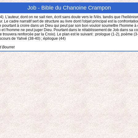
Job - Bible du Chanoine Crampon
4). L'auteur, dont on ne sait rien, écrit sans doute vers le IVès. tandis que l'hellénism
 cadre narratif sert de structure au livre dont l'objet principal est la confronta
fuse pourtant à croire dans un Dieu qui peut par son bon vouloir soumettre l'homme à
 et l'homme ne peut juger Dieu. Pourtant dans le rétablissement de Job dans sa cond
ouvera renforcée par la Croix). Le plan est le suivant : prologue (1-2), poème (3-42
iscours de Yahvé (38-40) ; épilogue (44)
d Bourret