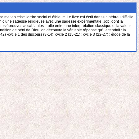
e met en crise l'ordre social et éthique. Le livre est écrit dans un hébreu difficile,
tion d'une sagesse religieuse avec une sagesse expérimentale. Job, dont la
 des épreuves accablantes. Lutte entre une interprétation classique et la valeur
ition de béni de Dieu, on découvre la véritable réponse qu'il attendait : la
) -cycle 1 des discours (3-14); cycle 2 (15-21) ; cycle 3 (22-27) ; éloge de la