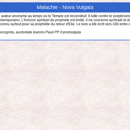
Malachie - Nova Vulgata
eur anonyme au temps où le Temple est reconstruit. Il lutte contre le scepticisme a
ontemporains. L'horizon spirituel du prophète est limité, il ne concerne qu'Israël et 
t connu surtout pour sa prophétie du retour d'Elie. Le livre a été écrit vers 430 ent
recognita, auctoritate Ioannis Pauli PP. II promulgata