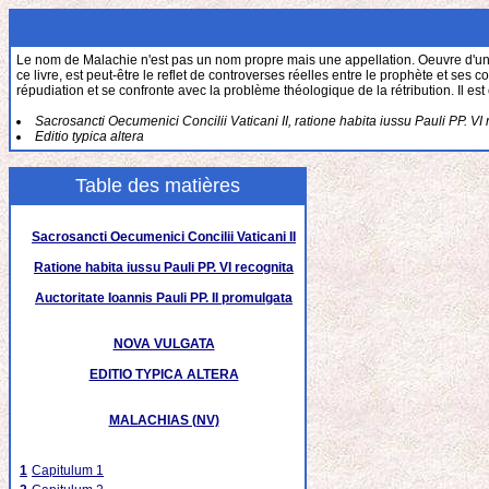
Le nom de Malachie n'est pas un nom propre mais une appellation. Oeuvre d'un aut
ce livre, est peut-être le reflet de controverses réelles entre le prophète et ses c
répudiation et se confronte avec la problème théologique de la rétribution. Il es
Sacrosancti Oecumenici Concilii Vaticani II, ratione habita iussu Pauli PP. VI 
Editio typica altera
Table des matières
Sacrosancti Oecumenici Concilii Vaticani II
Ratione habita iussu Pauli PP. VI recognita
Auctoritate Ioannis Pauli PP. II promulgata
NOVA VULGATA
EDITIO TYPICA ALTERA
MALACHIAS (NV)
1
Capitulum 1