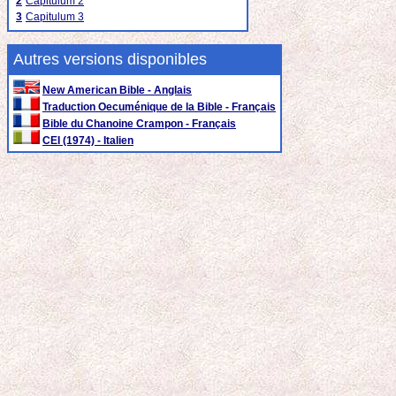
2
Capitulum 2
3
Capitulum 3
Autres versions disponibles
New American Bible - Anglais
Traduction Oecuménique de la Bible - Français
Bible du Chanoine Crampon - Français
CEI (1974) - Italien