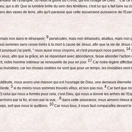
plendeur de l'Evangile, où reluit la gloire du Christ, qui est l'image de Dieu.
Car ce 
u, qui a dit: Que la lumière brille du sein des ténèbres, c'est lui qui a fait luire s
ns des vases de terre, afin qu'il paraisse que cette souveraine puissance de l'Eva
9
 mais non dans le désespoir;
persécutés, mais non délaissés; abattus, mais non 
us sommes sans cesse livrés à la mort à cause de Jésus, afin que la vie de Jésus s
14
est pourquoi j'ai parlé, " nous aussi nous croyons, et c'est pourquoi nous parlons,
s
de vous, afin que la grâce, en se répandant avec abondance, fasse abonder l'action
17
, notre homme intérieur se renouvelle de jour en jour.
Car notre légère afflict
 invisibles; car les choses visibles ne sont que pour un temps, les invisibles sont 
re détruite, nous avons une maison qui est l'ouvrage de Dieu, une demeure éternelle
3
4
éleste,
si du moins nous sommes trouvés vêtus, et non pas nus.
Car tant que no
t celui qui nous a formés pour cela, c'est Dieu, qui nous a donné les arrhes de l'Esp
8
rchons par la foi, et non par la vue, -
dans cette assurance, nous aimons mieux dé
10
ps, soit que nous le quittions.
Car nous tous, il nous faut comparaître devant le 