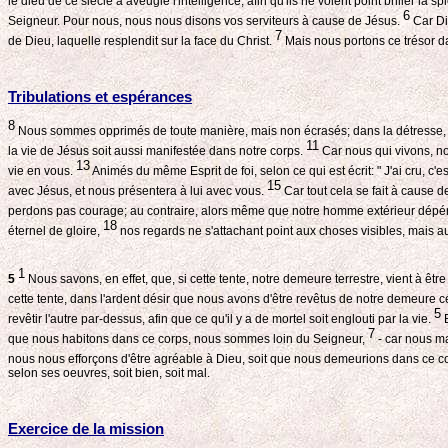
le dieu de ce siècle a aveuglé l'intelligence, afin qu'ils ne voient point briller la s
6
Seigneur. Pour nous, nous nous disons vos serviteurs à cause de Jésus.
Car Die
7
de Dieu, laquelle resplendit sur la face du Christ.
Mais nous portons ce trésor da
Tribulations et espérances
8
Nous sommes opprimés de toute manière, mais non écrasés; dans la détresse,
11
la vie de Jésus soit aussi manifestée dans notre corps.
Car nous qui vivons, no
13
vie en vous.
Animés du même Esprit de foi, selon ce qui est écrit: " J'ai cru, c'
15
avec Jésus, et nous présentera à lui avec vous.
Car tout cela se fait à cause 
perdons pas courage; au contraire, alors même que notre homme extérieur dépérit
18
éternel de gloire,
nos regards ne s'attachant point aux choses visibles, mais aux
1
5
Nous savons, en effet, que, si cette tente, notre demeure terrestre, vient à êt
cette tente, dans l'ardent désir que nous avons d'être revêtus de notre demeure c
5
revêtir l'autre par-dessus, afin que ce qu'il y a de mortel soit englouti par la vie.
E
7
que nous habitons dans ce corps, nous sommes loin du Seigneur,
- car nous ma
nous nous efforçons d'être agréable à Dieu, soit que nous demeurions dans ce cor
selon ses oeuvres, soit bien, soit mal.
Exercice de la mission