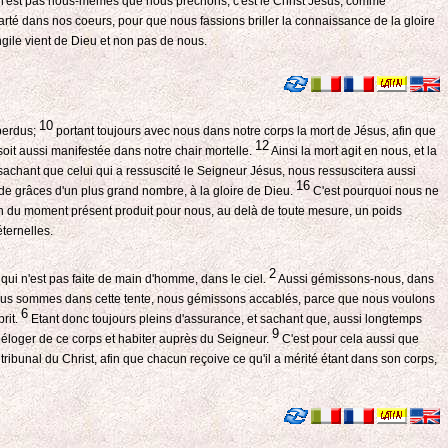
n'est pas nous-mêmes que nous prêchons, c'est le Christ Jésus, comme
a clarté dans nos coeurs, pour que nous fassions briller la connaissance de la gloire
ngile vient de Dieu et non pas de nous.
10
perdus;
portant toujours avec nous dans notre corps la mort de Jésus, afin que
12
oit aussi manifestée dans notre chair mortelle.
Ainsi la mort agit en nous, et la
achant que celui qui a ressuscité le Seigneur Jésus, nous ressuscitera aussi
16
 de grâces d'un plus grand nombre, à la gloire de Dieu.
C'est pourquoi nous ne
ion du moment présent produit pour nous, au delà de toute mesure, un poids
éternelles.
2
 qui n'est pas faite de main d'homme, dans le ciel.
Aussi gémissons-nous, dans
us sommes dans cette tente, nous gémissons accablés, parce que nous voulons
6
rit.
Etant donc toujours pleins d'assurance, et sachant que, aussi longtemps
9
loger de ce corps et habiter auprès du Seigneur.
C'est pour cela aussi que
tribunal du Christ, afin que chacun reçoive ce qu'il a mérité étant dans son corps,