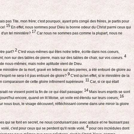
vais pas Tite, mon frère; c'est pourquoi, ayant pris congé des frères, je partis pour
15
nce!
En effet, nous sommes pour Dieu la bonne odeur du Christ parmi ceux qui
17
 d'un tel ministère?
Car nous ne sommes pas comme la plupart, nous ne
2
tre part?
C'est vous-mêmes qui êtes notre lettre, écrite dans nos coeurs,
4
nt; non sur des tables de pierre, mais sur des tables de chair, sur vos coeurs.
e nous-mêmes; mais notre aptitude vient de Dieu.
le ministère de la mort, gravé en lettres sur des pierres, a été entouré de gloire au
9
'esprit ne sera-t-il pas entouré de gloire?
C'est qu'en effet, si le ministère de la
11
 en comparaison de cette gloire infiniment supérieure.
Car, si ce qui était
14
raël ne vissent point la fin de ce qui était passager.
Mais leurs esprits se sont
16
jourd'hui encore, quand on lit Moïse, un voile est étendu sur leurs coeurs;
r nous tous, le visage découvert, réfléchissant comme dans une miroir la gloire
s qui se font en secret, ne nous conduisant pas avec astuce et ne faussant pas
4
voilé, c'est pour ceux qui se perdent qu'il reste voilé,
pour ces incrédules dont