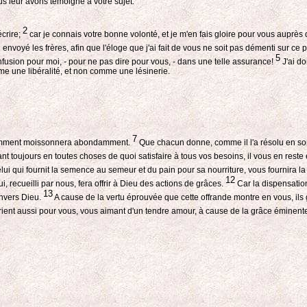
us leur avons témoigné à votre sujet.
2
écrire;
car je connais votre bonne volonté, et je m'en fais gloire pour vous auprès
i envoyé les frères, afin que l'éloge que j'ai fait de vous ne soit pas démenti sur ce 
5
fusion pour moi, - pour ne pas dire pour vous, - dans une telle assurance!
J'ai do
mme une libéralité, et non comme une lésinerie.
7
ndamment moissonnera abondamment.
Que chacun donne, comme il l'a résolu en son 
ayant toujours en toutes choses de quoi satisfaire à tous vos besoins, il vous en 
ui qui fournit la semence au semeur et du pain pour sa nourriture, vous fournira la sem
12
, recueilli par nous, fera offrir à Dieu des actions de grâces.
Car la dispensatio
13
envers Dieu.
A cause de la vertu éprouvée que cette offrande montre en vous, ils g
prient aussi pour vous, vous aimant d'un tendre amour, à cause de la grâce éminen