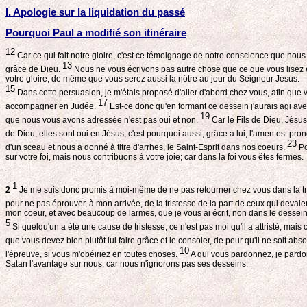
I. Apologie sur la liquidation du passé
Pourquoi Paul a modifié son itinéraire
12
Car ce qui fait notre gloire, c'est ce témoignage de notre conscience que nou
13
grâce de Dieu.
Nous ne vous écrivons pas autre chose que ce que vous lisez et 
votre gloire, de même que vous serez aussi la nôtre au jour du Seigneur Jésus.
15
Dans cette persuasion, je m'étais proposé d'aller d'abord chez vous, afin que
17
accompagner en Judée.
Est-ce donc qu'en formant ce dessein j'aurais agi avec l
19
que nous vous avons adressée n'est pas oui et non.
Car le Fils de Dieu, Jésus
de Dieu, elles sont oui en Jésus; c'est pourquoi aussi, grâce à lui, l'amen est pron
23
d'un sceau et nous a donné à titre d'arrhes, le Saint-Esprit dans nos coeurs.
Po
sur votre foi, mais nous contribuons à votre joie; car dans la foi vous êtes fermes.
1
2
Je me suis donc promis à moi-même de ne pas retourner chez vous dans la tr
pour ne pas éprouver, à mon arrivée, de la tristesse de la part de ceux qui devaie
mon coeur, et avec beaucoup de larmes, que je vous ai écrit, non dans le dessein d
5
Si quelqu'un a été une cause de tristesse, ce n'est pas moi qu'il a attristé, mais
que vous devez bien plutôt lui faire grâce et le consoler, de peur qu'il ne soit ab
10
l'épreuve, si vous m'obéiriez en toutes choses.
A qui vous pardonnez, je pardon
Satan l'avantage sur nous; car nous n'ignorons pas ses desseins.