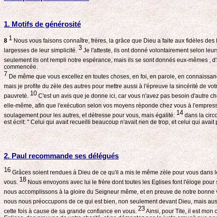
1. Motifs de générosité
1
8
Nous vous faisons connaître, frères, la grâce que Dieu a faite aux fidèles de
3
largesses de leur simplicité.
Je l'atteste, ils ont donné volontairement selon l
seulement ils ont rempli notre espérance, mais ils se sont donnés eux-mêmes , d
commencée.
7
De même que vous excellez en toutes choses, en foi, en parole, en connaissance,
mais je profite du zèle des autres pour mettre aussi à l'épreuve la sincérité de vot
10
pauvreté.
C'est un avis que je donne ici, car vous n'avez pas besoin d'autre 
elle-même, afin que l'exécution selon vos moyens réponde chez vous à l'empres
14
soulagement pour les autres, et détresse pour vous, mais égalité:
dans la circo
est écrit: " Celui qui avait recueilli beaucoup n'avait rien de trop, et celui qui avai
2. Paul recommande ses délégués
16
Grâces soient rendues à Dieu de ce qu'il a mis le même zèle pour vous dans l
18
vous.
Nous envoyons avec lui le frère dont toutes les Eglises font l'éloge pour 
nous accomplissons à la gloire du Seigneur même, et en preuve de notre bonne 
nous nous préoccupons de ce qui est bien, non seulement devant Dieu, mais au
23
cette fois à cause de sa grande confiance en vous.
Ainsi, pour Tite, il est mon