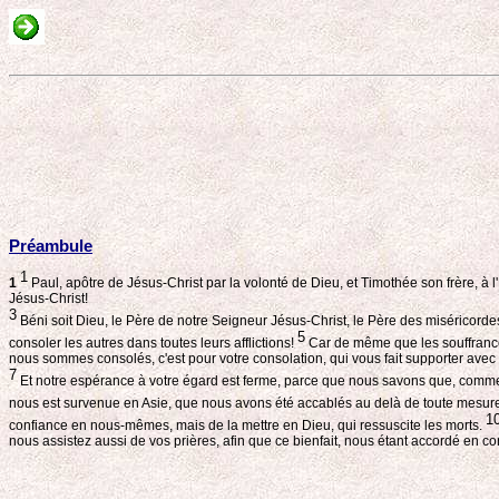
Préambule
1
1
Paul, apôtre de Jésus-Christ par la volonté de Dieu, et Timothée son frère, à l'
Jésus-Christ!
3
Béni soit Dieu, le Père de notre Seigneur Jésus-Christ, le Père des miséricordes
5
consoler les autres dans toutes leurs afflictions!
Car de même que les souffrance
nous sommes consolés, c'est pour votre consolation, qui vous fait supporter av
7
Et notre espérance à votre égard est ferme, parce que nous savons que, comme 
nous est survenue en Asie, que nous avons été accablés au delà de toute mesure
1
confiance en nous-mêmes, mais de la mettre en Dieu, qui ressuscite les morts.
nous assistez aussi de vos prières, afin que ce bienfait, nous étant accordé en 