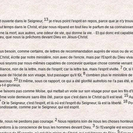
13
ût ouverte dans le Seigneur,
je n'eus point l'esprit en repos, parce que je n'y trou
ut temps dans le Christ, et par nous répand en tout lieu le parfum de sa connaissa
e la mort; aux autres, une odeur de vie, qui donne la vie. - Et qui donc est capable
 Dieu, que nous la prêchons devant Dieu en Jésus-Christ.
soin, comme certains, de lettres de recommandation auprès de vous ou de vo
hrist, écrite par notre ministère, non avec de l'encre, mais par l'Esprit du Dieu viva
ous soyons par nous-mêmes capables de concevoir quelque chose comme venant d
7
e, non de la lettre, mais de l'esprit; car la lettre tue, mais l'esprit vivifie.
Or, si 
8
ause de l'éclat de son visage, tout passager qu'il fût,
combien plus le ministère de l
10
beaucoup.
Et même, sous ce rapport, ce qui a été glorifié autrefois ne l'a pas été,
t-il glorieux.
e faisons pas comme Moïse, qui mettait un voile sur son visage pour que les fils d'Is
15
ême voile demeure sans être ôté, parce que c'est dans le Christ qu'il est levé.
Au
7
18
Or le Seigneur, c'est l'esprit, et là où est l'esprit du Seigneur, là est la liberté.
Pou
dissante, comme par le Seigneur, qui est esprit.
2
aite, nous ne perdons pas courage.
Nous rejetons loin de nous les choses honteuse
3
mandons à la conscience de tous les hommes devant Dieu.
Si l'Evangile est encore 
5