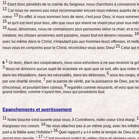
11
Etant donc pénétrés de la crainte du Seigneur, nous cherchons à convaincre l
12
Car nous ne venons pas nous recommander encore nous-mêmes auprès de vous; mai
13
coeur.
En effet, si nous sommes hors de sens, c'est pour Dieu; si nous sommes
15
et qu'il est mort pour tous, afin que ceux qui vivent ne vivent plus pour eux-mê
16
Aussi, désormais, nous ne connaissons plus personnes selon la chair; et si no
18
créature; les choses anciennes sont passées, voyez tout est devenu nouveau.
avec lui-même dans le Christ, n'imputant pas aux hommes leurs offenses, et mettan
21
nous vous en conjurons pour le Christ, réconciliez-vous avec Dieu!
Celui qui n
1
6
Or donc, étant ses coopérateurs, nous vous exhortons à ne pas recevoir la gr
3
Nous ne donnons aucun sujet de scandale en quoi que ce soit, afin que notre m
5
dans les tribulations, dans les nécessités, dans les détresses,
sous les coups, da
7
par une charité sincère,
par la parole de vérité, par la puissance de Dieu, par le
9
d'inconnus, et pourtant bien connus;
regardés comme mourants, et voici que no
grand nombre; comme n'ayant rien, nous qui possédons tout.
Epanchements et avertissement
11
1
Notre bouche s'est ouverte pour vous, ô Corinthiens, notre coeur s'est élargi.
14
élargissez vos coeurs.
Ne vous attachez pas à un même joug, avec les infidèles.
16
part a le fidèle avec l'infidèle?
Quel rapport y a-t-il entre le temple de Dieu et 
17
seront mon peuple. "
" C'est pourquoi sortez du milieu d'eux et séparez-vous, d