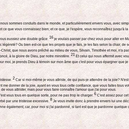
s nous sommes conduits dans le monde, et particulièrement envers vous, avec simpli
ce que vous connaissez bien; et ce que, je l'espère, vous reconnaîtrez jusqu'à la f
16
 vous eussiez une double grâce:
je voulais passer par chez vous pour aller en Ma
égèreté? Ou bien est-ce que les projets que je fais, je les fais selon la chair, de so
-Christ, que nous avons prêché au milieu de vous, Silvain, Timothée et moi, n'a pas é
21
oncé, à la gloire de Dieu, par notre ministère.
Et celui qui nous affermit avec vous
ur moi, je prends Dieu à témoin sur mon âme que c'est pour vous épargner que je 
2
istesse.
Car si moi-même je vous attriste, de qui puis-je attendre de la joie? N'es
nt me donner de la joie, ayant en vous tous cette confiance, que vous faites tous vo
e vous attrister, mais pour vous faire connaître l'amour que j'ai pour vous.
6
 c'est vous tous en quelque sorte, pour ne pas trop le charger.
C'est assez pour cet
8
sorbé par une tristesse excessive.
Je vous invite donc à prendre envers lui une déc
ne également; car, pour moi si j'ai pardonné, si tant est que je pardonne quelque ch