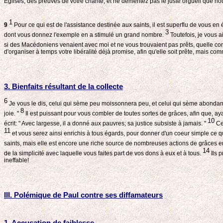
Eglises, des preuves de votre charité, et ne démentez pas le juste orgueil que no
1
9
Pour ce qui est de l'assistance destinée aux saints, il est superflu de vous en 
3
dont vous donnez l'exemple en a stimulé un grand nombre.
Toutefois, je vous a
si des Macédoniens venaient avec moi et ne vous trouvaient pas prêts, quelle con
d'organiser à temps votre libéralité déjà promise, afin qu'elle soit prête, mais co
3. Bienfaits résultant de la collecte
6
Je vous le dis, celui qui sème peu moissonnera peu, et celui qui sème abo
8
joie. "
Il est puissant pour vous combler de toutes sortes de grâces, afin que, 
10
écrit: " Avec largesse, il a donné aux pauvres; sa justice subsiste à jamais. "
Cel
11
et vous serez ainsi enrichis à tous égards, pour donner d'un coeur simple ce qui
saints, mais elle est encore une riche source de nombreuses actions de grâces 
14
de la simplicité avec laquelle vous faites part de vos dons à eux et à tous.
Ils 
ineffable!
III. Polémique de Paul contre ses diffamateurs
1. Accusation de faiblesse