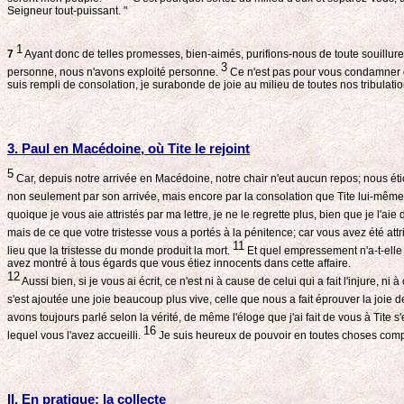
Seigneur tout-puissant. "
1
7
Ayant donc de telles promesses, bien-aimés, purifions-nous de toute souillure d
3
personne, nous n'avons exploité personne.
Ce n'est pas pour vous condamner que
suis rempli de consolation, je surabonde de joie au milieu de toutes nos tribulatio
3. Paul en Macédoine, où Tite le rejoint
5
Car, depuis notre arrivée en Macédoine, notre chair n'eut aucun repos; nous ét
non seulement par son arrivée, mais encore par la consolation que Tite lui-même a
quoique je vous aie attristés par ma lettre, je ne le regrette plus, bien que je l'aie
mais de ce que votre tristesse vous a portés à la pénitence; car vous avez été at
11
lieu que la tristesse du monde produit la mort.
Et quel empressement n'a-t-elle p
avez montré à tous égards que vous étiez innocents dans cette affaire.
12
Aussi bien, si je vous ai écrit, ce n'est ni à cause de celui qui a fait l'injure
s'est ajoutée une joie beaucoup plus vive, celle que nous a fait éprouver la joie de 
avons toujours parlé selon la vérité, de même l'éloge que j'ai fait de vous à Tite s'e
16
lequel vous l'avez accueilli.
Je suis heureux de pouvoir en toutes choses comp
II. En pratique: la collecte