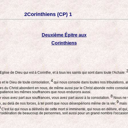
2Corinthiens (CP) 1
Deuxième Épitre aux
Corinthiens
Eglise de Dieu qui est à Corinthe, et à tous les saints qui sont dans toute l'Achaïe:
4
 et le Dieu de toute consolation,
qui nous console dans toutes nos tribulations, 
s du Christ abondent en nous, de même aussi par le Christ abonde notre consola
ec patience les mêmes souffrances que nous endurons aussi.
8
vous avez part aux souffrances, vous avez part aussi à la consolation.
Nous ne vo
9
, au delà de nos forces, à tel point que nous désespérions même de la vie;
mais 
0
C'est lui qui nous a délivrés de cette mort si imminente, qui nous en délivre, et qui
considération de beaucoup de personnes, soit aussi pour un grand nombre l'occasion