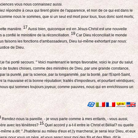
nsciences vous nous connaissez aussi.
 répondre à ceux qui tirent gloire de l'apparence, et non de ce qui est dans le
comme nous le sommes, que si un seul est mort pour tous, tous donc sont morts;
17
cette manière.
Aussi bien, quiconque est en Jésus-Christ est une nouvelle
19
s a confié le ministère de la réconciliation.
Car Dieu réconciliait le monde
ous faisons les fonctions d'ambassadeurs, Dieu lui-même exhortant par nous:
justice de Dieu.
t je t'ai porté secours. " Voici maintenant le temps favorable, voici le jour du salut.
de toutes choses, comme des ministres de Dieu, par une grande constance,
par la pureté, par la science, par la longanimité, par la bonté, par l'Esprit-Saint,
i la mauvaise et la bonne réputation; traités d'imposteurs, et pourtant véridiques;
 nous qui sommes toujours joyeux; comme pauvres, nous qui en enrichissons un
3
Rendez-nous la pareille, - je vous parle comme à mes enfants, - vous aussi,
15
mière avec les ténèbres?
Quel accord y a-t-il entre le Christ et Bélial? ou quelle
me a dit: " J'habiterai au milieu d'eux et j'y marcherai; je serai leur Dieu, et eux
erai pour vous un père, et vous serez pour moi des fils et des filles, dit le