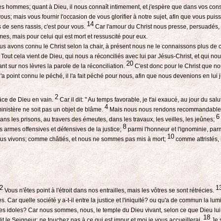
es hommes; quant à Dieu, il nous connaît intimement, et j'espère que dans vos co
s vous fournir l'occasion de vous glorifier à notre sujet, afin que vous puissiez
14
 de sens rassis, c'est pour vous.
Car l'amour du Christ nous presse, persuadés, 
mes, mais pour celui qui est mort et ressuscité pour eux.
us avons connu le Christ selon la chair, à présent nous ne le connaissons plus de 
Tout cela vient de Dieu, qui nous a réconciliés avec lui par Jésus-Christ, et qui nou
20
t sur nos lèvres la parole de la réconciliation.
C'est donc pour le Christ que n
'a point connu le péché, il l'a fait péché pour nous, afin que nous devenions en lui 
2
âce de Dieu en vain.
Car il dit: " Au temps favorable, je t'ai exaucé, au jour du salu
4
inistère ne soit pas un objet de blâme.
Mais nous nous rendons recommandables 
6
ns les prisons, au travers des émeutes, dans les travaux, les veilles, les jeûnes;
8
s armes offensives et défensives de la justice;
parmi l'honneur et l'ignominie, parm
10
us vivons; comme châtiés, et nous ne sommes pas mis à mort;
comme attristés,
2
1
Vous n'êtes point à l'étroit dans nos entrailles, mais les vôtres se sont rétrécies.
 Car quelle société y a-t-il entre la justice et l'iniquité? ou qu'a de commun la lu
des idoles? Car nous sommes, nous, le temple du Dieu vivant, selon ce que Dieu lui-mê
18
it le Seigneur; ne touchez pas à ce qui est impur et moi je vous accueillerai.
Je s