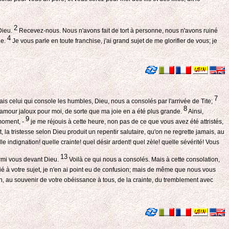
2
 Dieu.
Recevez-nous. Nous n'avons fait de tort à personne, nous n'avons ruiné
4
ie.
Je vous parle en toute franchise, j'ai grand sujet de me glorifier de vous; je
7
is celui qui console les humbles, Dieu, nous a consolés par l'arrivée de Tite;
8
e amour jaloux pour moi, de sorte que ma joie en a été plus grande.
Ainsi,
9
 moment, -
je me réjouis à cette heure, non pas de ce que vous avez été attristés,
t, la tristesse selon Dieu produit un repentir salutaire, qu'on ne regrette jamais, au
le indignation! quelle crainte! quel désir ardent! quel zèle! quelle sévérité! Vous
13
parmi vous devant Dieu.
Voilà ce qui nous a consolés. Mais à cette consolation,
ifié à votre sujet, je n'en ai point eu de confusion; mais de même que nous vous
, au souvenir de votre obéissance à tous, de la crainte, du tremblement avec