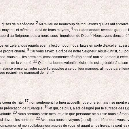
2
s Eglises de Macédoine.
Au milieu de beaucoup de tribulations qui les ont éprouvés
4
eurs moyens, et même au delà de leurs moyens,
nous demandant avec de grandes ins
6
'abord au Seigneur, puis à nous, sous l'impulsion de Dieu.
Nous avons donc prié Ti
 en zèle à tous égards et en affection pour nous, faites en sorte d'exceller aussi
9
re propre charité.
Car vous savez la grâce de notre Seigneur Jésus-Christ, qui pour v
chose, vous qui, les premiers, avez commencé dès l'an passé non seulement à exécut
12
sement de la volonté.
Quand la bonne volonté existe, elle est agréable, à raison 
nstance présente, votre superflu supplée à ce qui leur manque, afin que pareillement
t peu recueilli ne manquait de rien. "
17
e coeur de Tite;
non seulement il a bien accueilli notre prière, mais il se montre 
19
sa prédication de l'Evangile,
et qui, de plus, a été désigné par le suffrage des 
20
volonté.
Nous prenons cette mesure, afin que personne ne puisse nous blâmer a
22
ssi devant les hommes.
Avec eux nous envoyons [aussi] notre frère, dont vous a
 compagnon et mon collaborateur auprès de vous; et quant à nos frères, ils sont les 