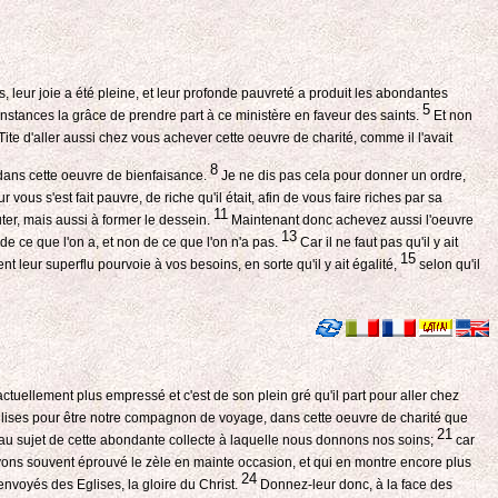
, leur joie a été pleine, et leur profonde pauvreté a produit les abondantes
5
tances la grâce de prendre part à ce ministère en faveur des saints.
Et non
te d'aller aussi chez vous achever cette oeuvre de charité, comme il l'avait
8
 dans cette oeuvre de bienfaisance.
Je ne dis pas cela pour donner un ordre,
ous s'est fait pauvre, de riche qu'il était, afin de vous faire riches par sa
11
er, mais aussi à former le dessein.
Maintenant donc achevez aussi l'oeuvre
13
de ce que l'on a, et non de ce que l'on n'a pas.
Car il ne faut pas qu'il y ait
15
 leur superflu pourvoie à vos besoins, en sorte qu'il y ait égalité,
selon qu'il
actuellement plus empressé et c'est de son plein gré qu'il part pour aller chez
Eglises pour être notre compagnon de voyage, dans cette oeuvre de charité que
21
u sujet de cette abondante collecte à laquelle nous donnons nos soins;
car
vons souvent éprouvé le zèle en mainte occasion, et qui en montre encore plus
24
envoyés des Eglises, la gloire du Christ.
Donnez-leur donc, à la face des