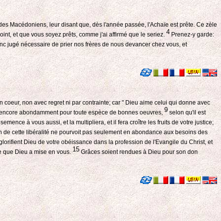
 des Macédoniens, leur disant que, dès l'année passée, l'Achaïe est prête. Ce zèle
4
point, et que vous soyez prêts, comme j'ai affirmé que le seriez.
Prenez-y garde:
nc jugé nécessaire de prier nos frères de nous devancer chez vous, et
coeur, non avec regret ni par contrainte; car " Dieu aime celui qui donne avec
9
reste encore abondamment pour toute espèce de bonnes oeuvres,
selon qu'il est
ence à vous aussi, et la multipliera, et il fera croître les fruits de votre justice;
n de cette libéralité ne pourvoit pas seulement en abondance aux besoins des
lorifient Dieu de votre obéissance dans la profession de l'Evangile du Christ, et
15
te que Dieu a mise en vous.
Grâces soient rendues à Dieu pour son don