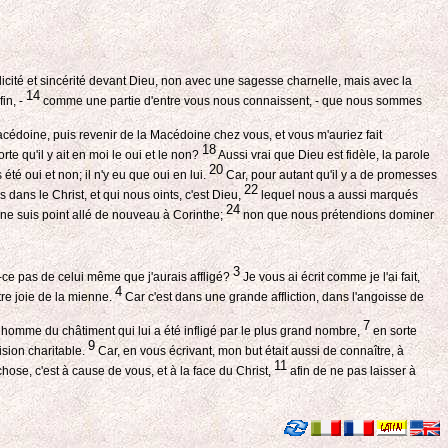
cité et sincérité devant Dieu, non avec une sagesse charnelle, mais avec la
14
in, -
comme une partie d'entre vous nous connaissent, - que nous sommes
cédoine, puis revenir de la Macédoine chez vous, et vous m'auriez fait
18
rte qu'il y ait en moi le oui et le non?
Aussi vrai que Dieu est fidèle, la parole
20
té oui et non; il n'y eu que oui en lui.
Car, pour autant qu'il y a de promesses
22
 dans le Christ, et qui nous oints, c'est Dieu,
lequel nous a aussi marqués
24
ne suis point allé de nouveau à Corinthe;
non que nous prétendions dominer
3
t-ce pas de celui même que j'aurais affligé?
Je vous ai écrit comme je l'ai fait,
4
tre joie de la mienne.
Car c'est dans une grande affliction, dans l'angoisse de
7
 homme du châtiment qui lui a été infligé par le plus grand nombre,
en sorte
9
ision charitable.
Car, en vous écrivant, mon but était aussi de connaître, à
11
ose, c'est à cause de vous, et à la face du Christ,
afin de ne pas laisser à