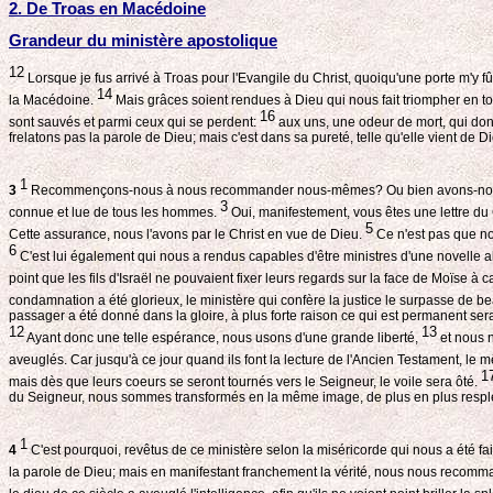
2. De Troas en Macédoine
Grandeur du ministère apostolique
12
Lorsque je fus arrivé à Troas pour l'Evangile du Christ, quoiqu'une porte m'y f
14
la Macédoine.
Mais grâces soient rendues à Dieu qui nous fait triompher en to
16
sont sauvés et parmi ceux qui se perdent:
aux uns, une odeur de mort, qui donn
frelatons pas la parole de Dieu; mais c'est dans sa pureté, telle qu'elle vient de
1
3
Recommençons-nous à nous recommander nous-mêmes? Ou bien avons-nous be
3
connue et lue de tous les hommes.
Oui, manifestement, vous êtes une lettre du C
5
Cette assurance, nous l'avons par le Christ en vue de Dieu.
Ce n'est pas que n
6
C'est lui également qui nous a rendus capables d'être ministres d'une novelle allianc
point que les fils d'Israël ne pouvaient fixer leurs regards sur la face de Moïse à c
condamnation a été glorieux, le ministère qui confère la justice le surpasse de 
passager a été donné dans la gloire, à plus forte raison ce qui est permanent sera-
12
13
Ayant donc une telle espérance, nous usons d'une grande liberté,
et nous n
aveuglés. Car jusqu'à ce jour quand ils font la lecture de l'Ancien Testament, le m
1
mais dès que leurs coeurs se seront tournés vers le Seigneur, le voile sera ôté.
du Seigneur, nous sommes transformés en la même image, de plus en plus resplen
1
4
C'est pourquoi, revêtus de ce ministère selon la miséricorde qui nous a été f
la parole de Dieu; mais en manifestant franchement la vérité, nous nous recom