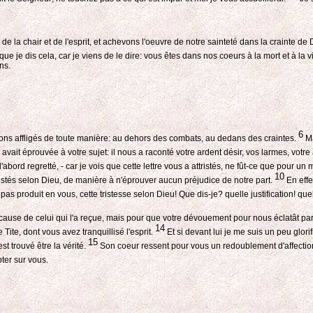
e la chair et de l'esprit, et achevons l'oeuvre de notre sainteté dans la crainte de
 je dis cela, car je viens de le dire: vous êtes dans nos coeurs à la mort et à la v
ns.
6
ions affligés de toute manière: au dehors des combats, au dedans des craintes.
Ma
vait éprouvée à votre sujet: il nous a raconté votre ardent désir, vos larmes, votr
 d'abord regretté, - car je vois que cette lettre vous a attristés, ne fût-ce que pour un
10
tristés selon Dieu, de manière à n'éprouver aucun préjudice de notre part.
En effe
as produit en vous, cette tristesse selon Dieu! Que dis-je? quelle justification! quel
, ni à cause de celui qui l'a reçue, mais pour que votre dévouement pour nous éclatât 
14
Tite, dont vous avez tranquillisé l'esprit.
Et si devant lui je me suis un peu glor
15
st trouvé être la vérité.
Son coeur ressent pour vous un redoublement d'affection
ter sur vous.