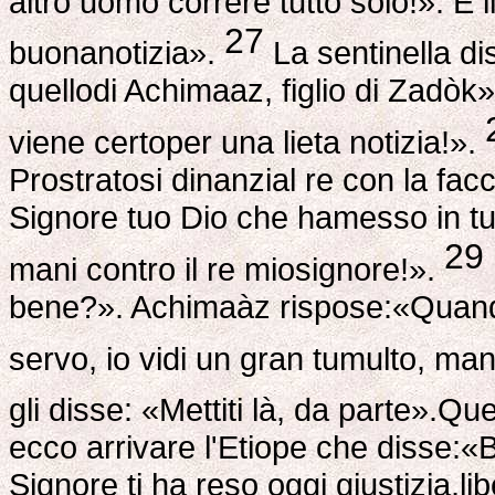
altro uomo correre tutto solo!». E 
27
buonanotizia».
La sentinella di
quellodi Achimaaz, figlio di Zadòk
viene certoper una lieta notizia!».
Prostratosi dinanzial re con la facc
Signore tuo Dio che hamesso in tu
29
mani contro il re miosignore!».
bene?». Achimaàz rispose:«Quando
servo, io vidi un gran tumulto, ma
gli disse: «Mettiti là, da parte».Qu
ecco arrivare l'Etiope che disse:«Bu
Signore ti ha reso oggi giustizia,li