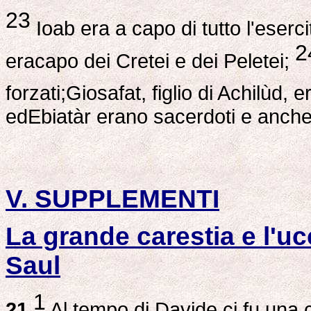
23
Ioab era a capo di tutto l'esercit
2
eracapo dei Cretei e dei Peletei;
forzati;Giosafat, figlio di Achilùd, 
edEbiatàr erano sacerdoti e anche I
V. SUPPLEMENTI
La grande carestia e l'uc
Saul
1
21
Al tempo di Davide ci fu una c