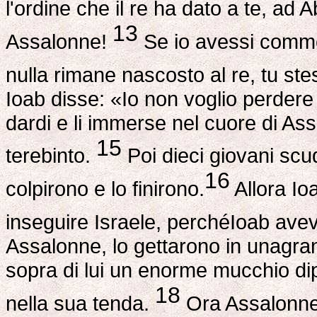
l'ordine che il re ha dato a te, ad A
13
Assalonne!
Se io avessi commes
nulla rimane nascosto al re, tu st
Ioab disse: «Io non voglio perdere
dardi e li immerse nel cuore di Ass
15
terebinto.
Poi dieci giovani scu
16
colpirono e lo finirono.
Allora Io
inseguire Israele, perchéIoab avev
Assalonne, lo gettarono in unagra
sopra di lui un enorme mucchio dip
18
nella sua tenda.
Ora Assalonneme