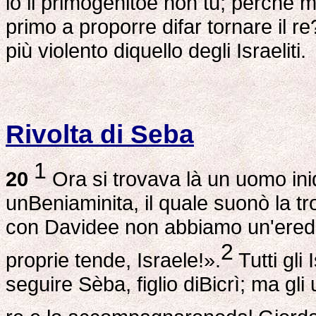
io il primogenitoe non tu; perché m
primo a proporre difar tornare il re
più violento diquello degli Israeliti.
Rivolta di Seba
1
20
Ora si trovava là un uomo iniq
unBeniaminita, il quale suonò la 
con Davidee non abbiamo un'eredità
2
proprie tende, Israele!».
Tutti gli
seguire Sèba, figlio diBicrì; ma gli