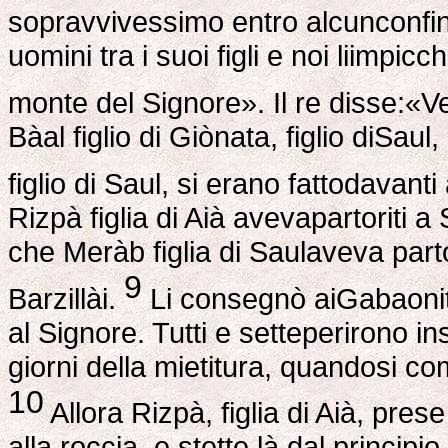
sopravvivessimo entro alcunconfin
uomini tra i suoi figli e noi liimpi
monte del Signore». Il re disse:«V
Bàal figlio di Giònata, figlio diSau
figlio di Saul, si erano fattodavanti
Rizpà figlia di Aià avevapartoriti a
che Meràb figlia di Saulaveva partori
9
Barzillài.
Li consegnò aiGabaoniti
al Signore. Tutti e setteperirono 
giorni della mietitura, quandosi co
10
Allora Rizpà, figlia di Aià, pres
alla roccia, e stette là dal principio