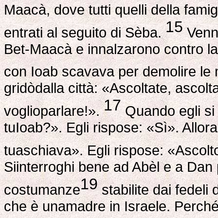
Maacà, dove tutti quelli della famig
15
entrati al seguito di Sèba.
Venne
Bet-Maacà e innalzarono contro la c
con Ioab scavava per demolire le
gridòdalla città: «Ascoltate, ascolta
17
voglioparlare!».
Quando egli si 
tuIoab?». Egli rispose: «Sì». Allora
tuaschiava». Egli rispose: «Ascol
Siinterroghi bene ad Abèl e a Dan
19
costumanze
stabilite dai fedeli 
che è unamadre in Israele. Perché 