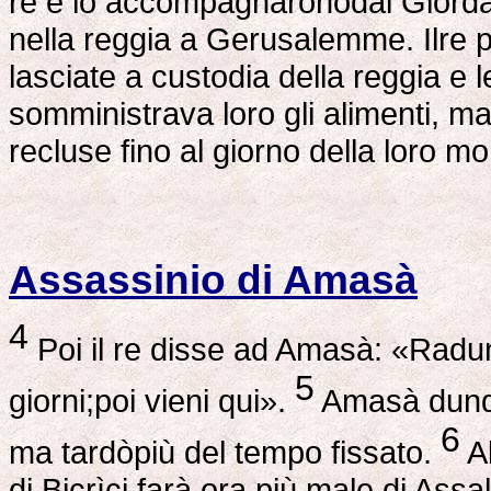
re e lo accompagnaronodal Giord
nella reggia a Gerusalemme. Ilre 
lasciate a custodia della reggia e l
somministrava loro gli alimenti, m
recluse fino al giorno della loro m
Assassinio di Amasà
4
Poi il re disse ad Amasà: «Raduna
5
giorni;poi vieni qui».
Amasà dunque
6
ma tardòpiù del tempo fissato.
Al
di Bicrìci farà ora più male di Assa