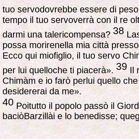
tuo servodovrebbe essere di peso
tempo il tuo servoverrà con il re ol
38
darmi una talericompensa?
Las
possa morirenella mia città presso
Ecco qui miofiglio, il tuo servo Ch
39
per lui quelloche ti piacerà».
Il
Chimàm e io farò perlui quello che 
desidererai da me».
40
Poitutto il popolo passò il Giorda
baciòBarzillài e lo benedisse; queg