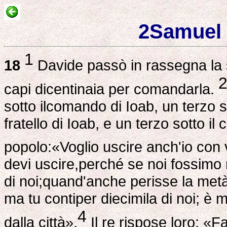
2Samuel 
1
18
Davide passò in rassegna la su
capi dicentinaia per comandarla.
sotto ilcomando di Ioab, un terzo so
fratello di Ioab, e un terzo sotto il 
popolo:«Voglio uscire anch'io con 
devi uscire,perché se noi fossimo 
di noi;quand'anche perisse la metà
ma tu contiper diecimila di noi; è m
4
dalla città».
Il re rispose loro: «F