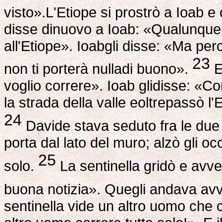
visto».L'Etiope si prostrò a Ioab e
disse dinuovo a Ioab: «Qualunque 
all'Etiope». Ioabgli disse: «Ma per
23
non ti porterà nulladi buono».
E
voglio correre». Ioab glidisse: «Co
la strada della valle eoltrepassò l'
24
Davide stava seduto fra le due po
porta dal lato del muro; alzò gli 
25
solo.
La sentinella gridò e avvert
buona notizia». Quegli andava avv
sentinella vide un altro uomo che 