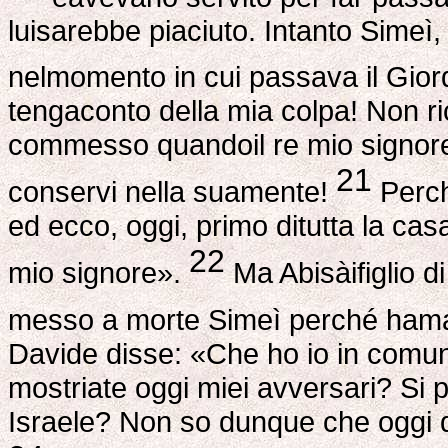
luisarebbe piaciuto. Intanto Simeì, f
nelmomento in cui passava il Gio
tengaconto della mia colpa! Non ric
commesso quandoil re mio signore
21
conservi nella suamente!
Perch
ed ecco, oggi, primo ditutta la ca
22
mio signore».
Ma Abisàifiglio d
messo a morte Simeì perché hamal
Davide disse: «Che ho io in comunec
mostriate oggi miei avversari? Si
Israele? Non so dunque che oggi d