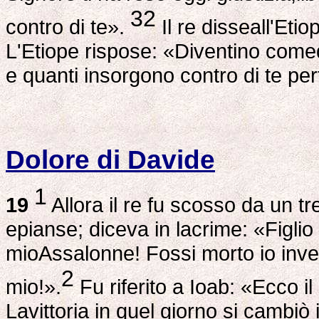
32
contro di te».
Il re disseall'Eti
L'Etiope rispose: «Diventino comeq
e quanti insorgono contro di te perf
Dolore di Davide
1
19
Allora il re fu scosso da un tr
epianse; diceva in lacrime: «Figlio 
mioAssalonne! Fossi morto io invece
2
mio!».
Fu riferito a Ioab: «Ecco i
Lavittoria in quel giorno si cambiò i