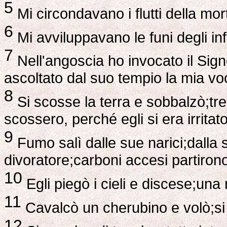
5
Mi circondavano i flutti della mort
6
Mi avviluppavano le funi degli inf
7
Nell'angoscia ho invocato il Sign
ascoltato dal suo tempio la mia voc
8
Si scosse la terra e sobbalzò;tr
scossero, perché egli si era irritato
9
Fumo salì dalle sue narici;dalla
divoratore;carboni accesi partirono
10
Egli piegò i cieli e discese;una 
11
Cavalcò un cherubino e volò;si li
12