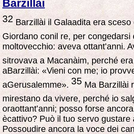
Barzillài
32
Barzillài il Galaadita era sces
Giordano conil re, per congedarsi 
moltovecchio: aveva ottant'anni. Av
sitrovava a Macanàim, perché era
aBarzillài: «Vieni con me; io prov
35
aGerusalemme».
Ma Barzillài 
mirestano da vivere, perché io sa
oraottant'anni; posso forse ancora
ècattivo? Può il tuo servo gustar
Possoudire ancora la voce dei canto