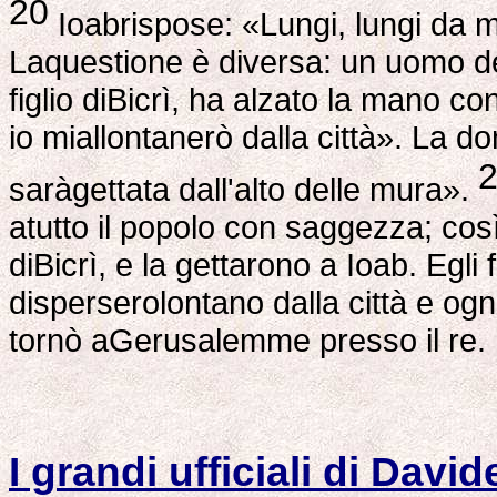
20
Ioabrispose: «Lungi, lungi da me
Laquestione è diversa: un uomo d
figlio diBicrì, ha alzato la mano co
io miallontanerò dalla città». La d
saràgettata dall'alto delle mura».
atutto il popolo con saggezza; così 
diBicrì, e la gettarono a Ioab. Egli 
disperserolontano dalla città e og
tornò aGerusalemme presso il re.
I grandi ufficiali di David