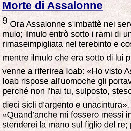
Morte di Assalonne
9
Ora Assalonne s'imbattè nei serv
mulo; ilmulo entrò sotto i rami di 
rimaseimpigliata nel terebinto e cos
mentre ilmulo che era sotto di lui 
venne a riferirea Ioab: «Ho visto
Ioab rispose all'uomoche gli portav
perché non l'hai tu, sulposto, stes
dieci sicli d'argento e unacintura»
«Quand'anche mi fossero messi in 
stenderei la mano sul figlio del re