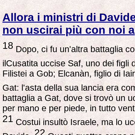
Allora i ministri di David
non uscirai più con noi a
18
Dopo, ci fu un'altra battaglia con
ilCusatita uccise Saf, uno dei figli 
Filistei a Gob; Elcanàn, figlio di Iai
Gat: l'asta della sua lancia era co
battaglia a Gat, dove si trovò un 
per mano e per piede, in tutto vent
21
Costui insultò Israele, ma lo ucc
22