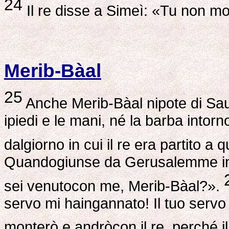
24
Il re disse a Simeì: «Tu non morir
Merib-Bàal
25
Anche Merib-Bàal nipote di Saul
ipiedi e le mani, né la barba intorn
dalgiorno in cui il re era partito a 
Quandogiunse da Gerusalemme incon
sei venutocon me, Merib-Bàal?».
servo mi haingannato! Il tuo servo 
monterò e andròcon il re, perché i