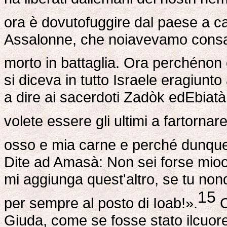
ora è dovutofuggire dal paese a c
Assalonne, che noiavevamo consac
morto in battaglia. Ora perchénon c
si diceva in tutto Israele eragiun
a dire ai sacerdoti Zadòk edEbiatàr
volete essere gli ultimi a fartornar
osso e mia carne e perché dunquesa
Dite ad Amasà: Non sei forse mioo
mi aggiunga quest'altro, se tu non
15
per sempre al posto di Ioab!».
C
Giuda, come se fosse stato ilcuor