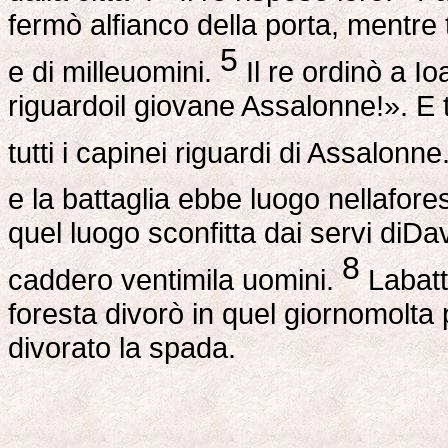
fermò alfianco della porta, mentre t
5
e di milleuomini.
Il re ordinò a Io
riguardoil giovane Assalonne!». E tu
tutti i capinei riguardi di Assalonne
e la battaglia ebbe luogo nellafore
quel luogo sconfitta dai servi diDa
8
caddero ventimila uomini.
Labatta
foresta divorò in quel giornomolta
divorato la spada.