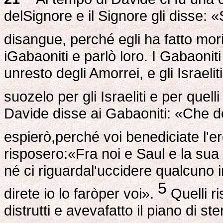
delSignore e il Signore gli disse: 
disangue, perché egli ha fatto mor
iGabaoniti e parlò loro. I Gabaonit
unresto degli Amorrei, e gli Israeli
suozelo per gli Israeliti e per quell
Davide disse ai Gabaoniti: «Che d
espierò,perché voi benediciate l'e
risposero:«Fra noi e Saul e la sua
né ci riguardal'uccidere qualcuno i
5
direte io lo faròper voi».
Quelli ri
distrutti e avevafatto il piano di s