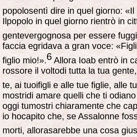
popolosentì dire in quel giorno: «Il 
Ilpopolo in quel giorno rientrò in c
gentevergognosa per essere fuggit
faccia egridava a gran voce: «Figl
6
figlio mio!».
Allora Ioab entrò in c
rossore il voltodi tutta la tua gent
te, ai tuoifigli e alle tue figlie, all
mostridi amare quelli che ti odiano 
oggi tumostri chiaramente che capi
io hocapito che, se Assalonne fosse
morti, allorasarebbe una cosa gius