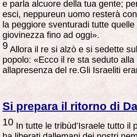
e parla alcuore della tua gente; pe
esci, neppureun uomo resterà con 
la peggiore sventuradi tutte quell
giovinezza fino ad oggi».
9
Allora il re si alzò e si sedette su
popolo: «Ecco il re sta seduto alla
allapresenza del re.Gli Israeliti er
Si prepara il ritorno di D
10
In tutte le tribùd'Israele tutto i
ha liberati dallemani dei nostri nemi