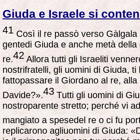
Giuda e Israele si conten
41
Così il re passò verso Gàlgala 
gentedi Giuda e anche metà della g
42
re.
Allora tutti gli Israeliti venne
nostrifratelli, gli uomini di Giuda,
fattopassare il Giordano al re, alla 
43
Davide?».
Tutti gli uomini di Giu
nostroparente stretto; perché vi a
mangiato a spesedel re o ci fu po
replicarono agliuomini di Giuda: «D