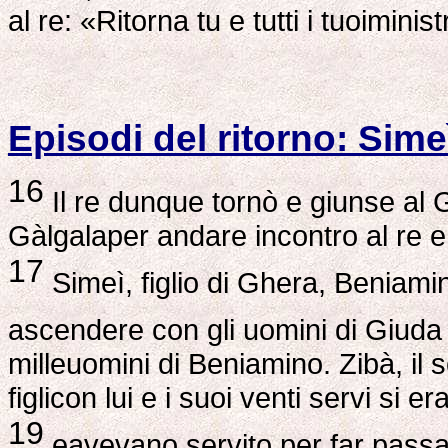
al re: «Ritorna tu e tutti i tuoiminist
Episodi del ritorno: Sime
16
Il re dunque tornò e giunse al 
Gàlgalaper andare incontro al re e 
17
Simeì, figlio di Ghera, Beniamini
ascendere con gli uomini di Giuda 
milleuomini di Beniamino. Zibà, il s
figlicon lui e i suoi venti servi si 
19
eavevano servito per far passar