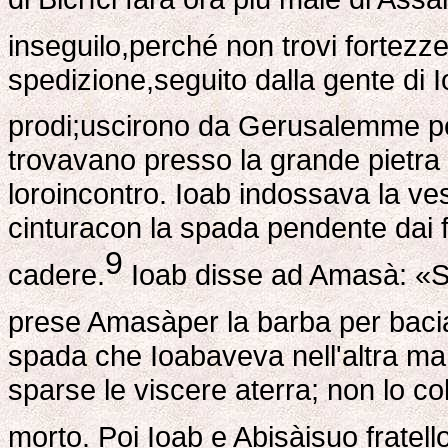
inseguilo,perché non trovi fortezz
spedizione,seguito dalla gente di Ioa
prodi;uscirono da Gerusalemme per 
trovavano presso la grande pietr
loroincontro. Ioab indossava la ves
cinturacon la spada pendente dai fi
9
cadere.
Ioab disse ad Amasà: «Sta
prese Amasàper la barba per baci
spada che Ioabaveva nell'altra man
sparse le viscere aterra; non lo c
morto. Poi Ioab e Abisàisuo fratello