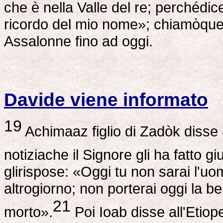
che è nella Valle del re; perchédice
ricordo del mio nome»; chiamòquell
Assalonne fino ad oggi.
Davide viene informato
19
Achimaaz figlio di Zadòk disse a
notiziache il Signore gli ha fatto gi
glirispose: «Oggi tu non sarai l'uo
altrogiorno; non porterai oggi la bell
21
morto».
Poi Ioab disse all'Etiope