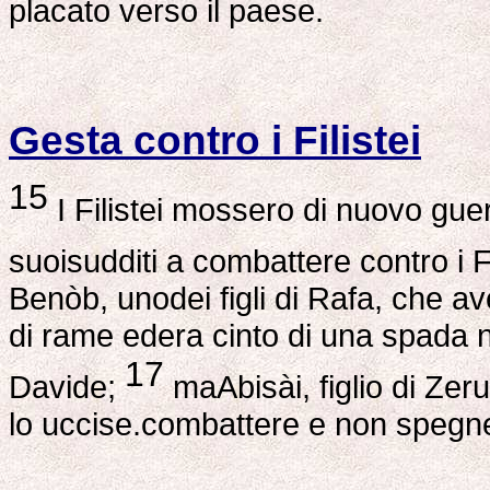
placato verso il paese.
Gesta contro i Filistei
15
I Filistei mossero di nuovo gue
suoisudditi a combattere contro i F
Benòb, unodei figli di Rafa, che av
di rame edera cinto di una spada n
17
Davide;
maAbisài, figlio di Zerui
lo uccise.combattere e non spegne