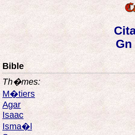
Cit
Gn 
Bible
Th�mes:
M�tiers
Agar
Isaac
Isma�l