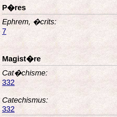
P�res
Ephrem, �crits:
7
Magist�re
Cat�chisme:
332
Catechismus:
332