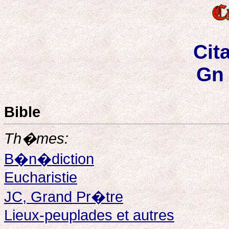
Cit
Gn 
Bible
Th�mes:
B�n�diction
Eucharistie
JC, Grand Pr�tre
Lieux-peuplades et autres