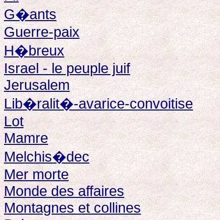
G�ants
Guerre-paix
H�breux
Israel - le peuple juif
Jerusalem
Lib�ralit�-avarice-convoitise
Lot
Mamre
Melchis�dec
Mer morte
Monde des affaires
Montagnes et collines