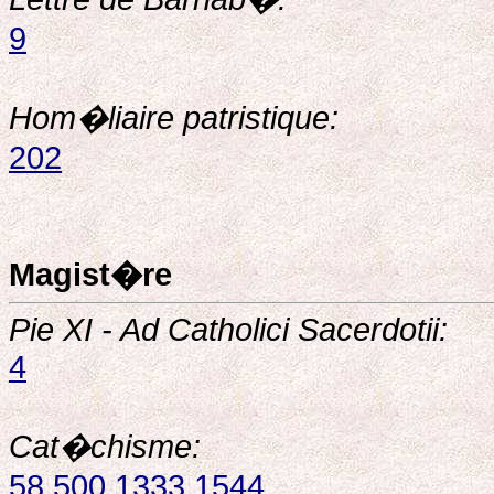
9
Hom�liaire patristique:
202
Magist�re
Pie XI - Ad Catholici Sacerdotii:
4
Cat�chisme:
58
500
1333
1544