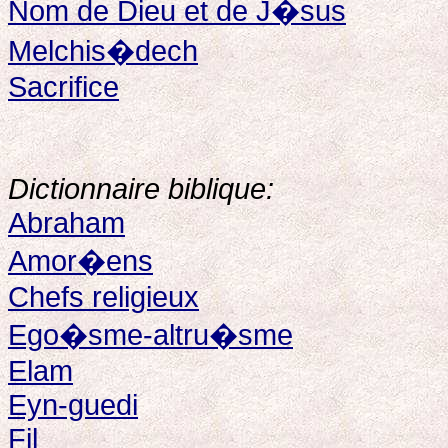
Nom de Dieu et de J�sus
Melchis�dech
Sacrifice
Dictionnaire biblique:
Abraham
Amor�ens
Chefs religieux
Ego�sme-altru�sme
Elam
Eyn-guedi
Fil