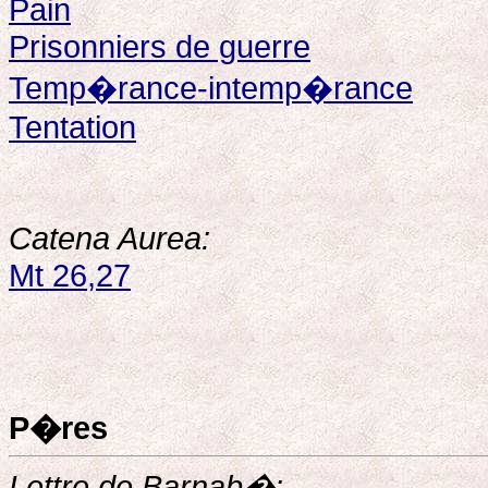
Pain
Prisonniers de guerre
Temp�rance-intemp�rance
Tentation
Catena Aurea:
Mt 26,27
P�res
Lettre de Barnab�: